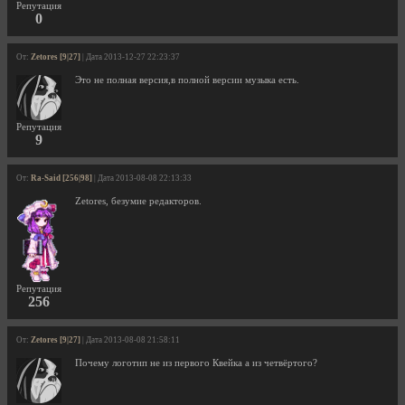
Репутация
0
От:
Zetores [9|27]
| Дата 2013-12-27 22:23:37
Это не полная версия,в полной версии музыка есть.
Репутация
9
От:
Ra-Said [256|98]
| Дата 2013-08-08 22:13:33
Zetores, безумие редакторов.
Репутация
256
От:
Zetores [9|27]
| Дата 2013-08-08 21:58:11
Почему логотип не из первого Квейка а из четвёртого?