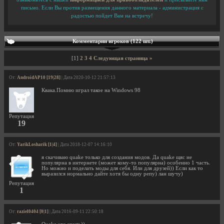
письмо. Если Вы против размещения данного материала - администрация с
радостью пойдет Вам на встречу!
Комментарии игроков (122 шт.)
[1]
2
3
4
Следующая страница »
От:
AndroidAP10 [19|28]
| Дата 2020-10-12 21:57:13
Квака.Помню играл такое на Windows 98
Репутация
19
От:
YarikLosharik [1|4]
| Дата 2018-12-07 14:16:10
я скачиваю quake только для создания модов. Да quake щяс не
популярна в интернете (может кому-то популярна) особенно 1 часть.
Но можно и поделать моды для себя. Или для друзей)) Если как то
выразился нормально дайте хотя бы одну репу) лан шучу)
Репутация
1
От:
raziel0404 [0|1]
| Дата 2016-09-11 22:50:18