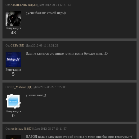
От:
ATSHELNIK [48|68]
| Дата 2012-09-04 12:21:43
русик больше самой игры)
Репутация
48
От:
CETb [5|5]
| Дата 2012-06-11 16:31:29
Вам не кажется странным-русик весит больше игры :D
Репутация
5
От:
CS_MaNiac [0|1]
| Дата 2012-05-27 13:22:05
у меня тож(((
Репутация
0
От:
rasdolbay [64|57]
| Дата 2012-05-27 10:11:57
НАРОД кода я запускаю второй эпизод у меня ошибка про текстуры =(