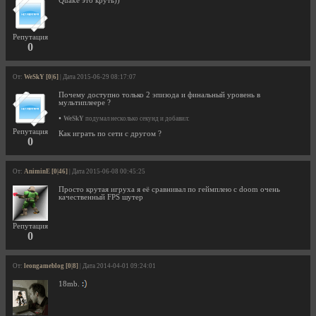
Quake это круть))
Репутация
0
От:
WeSkY [0|6]
| Дата 2015-06-29 08:17:07
Почему доступно только 2 эпизода и финальный уровень в
мультиплеере ?
•
WeSkY
подумал несколько секунд и добавил:
Репутация
Как играть по сети с другом ?
0
От:
AniminE [0|46]
| Дата 2015-06-08 00:45:25
Просто крутая игруха я её сравнивал по геймплею с doom очень
качественный FPS шутер
Репутация
0
От:
leongameblog [0|8]
| Дата 2014-04-01 09:24:01
18mb.