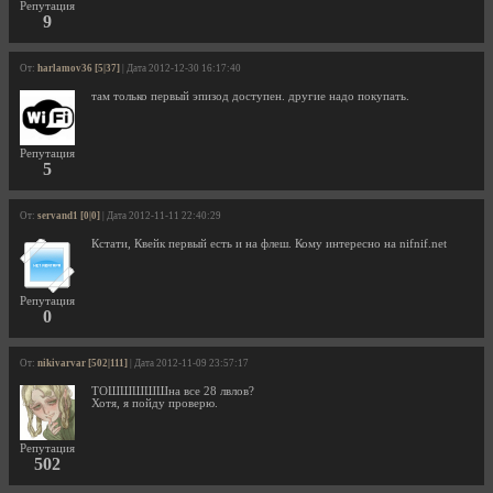
Репутация
9
От:
harlamov36 [5|37]
| Дата 2012-12-30 16:17:40
там только первый эпизод доступен. другие надо покупать.
Репутация
5
От:
servand1 [0|0]
| Дата 2012-11-11 22:40:29
Кстати, Квейк первый есть и на флеш. Кому интересно на nifnif.net
Репутация
0
От:
nikivarvar [502|111]
| Дата 2012-11-09 23:57:17
ТОШШШШШна все 28 лвлов?
Хотя, я пойду проверю.
Репутация
502