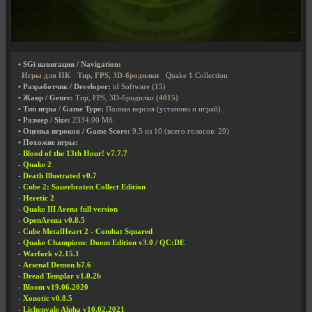
• SGi навигация / Navigation:
Игры для ПК
Тир, FPS, 3D-бродилки
Quake 1 Collection
• Разработчик / Developer:
id Software
(15)
• Жанр / Genre:
Тир, FPS, 3D-бродилки
(4015)
• Тип игры / Game Type:
Полная версия (установи и играй)
• Размер / Size:
2334.00 Мб.
• Оценка игроков / Game Score:
9.5
из
10
(всего голосов:
29
)
• Похожие игры:
-
Blood of the 13th Hour! v7.7.7
-
Quake 2
-
Death Illustrated v0.7
-
Cube 2: Sauerbraten Collect Edition
-
Heretic 2
-
Quake III Arena full version
-
OpenArena v0.8.5
-
Cube MetalHeart 2 - Combat Squared
-
Quake Champions: Doom Edition v3.0 / QC:DE
-
Warfork v2.15.1
-
Arsenal Demon b7.6
-
Dread Templar v1.0.2b
-
Bloom v19.06.2020
-
Xonotic v0.8.5
-
Lichenvale Alpha v10.02.2021