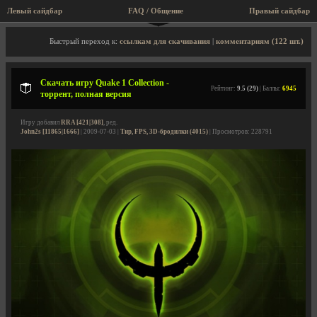
Левый сайдбар
FAQ / Общение
Пра
Описание игры, торрент, скриншоты, видео
Быстрый переход к:
ссылкам для скачивания
|
комментариям (122 шт.)
Скачать игру Quake 1 Collection -
Рейтинг:
9.5 (29)
| Баллы:
6945
торрент, полная версия
Игру добавил
RRA [421|308]
, ред.
John2s [11865|1666]
| 2009-07-03 |
Тир, FPS, 3D-бродилки (4015)
| Просмотров: 228791