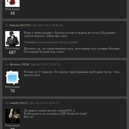
Репутация
18
От:
Deniska [687|191]
| Дата 2011-03-27 20:08:26
Пока у меня родаки с братом гостят я играть не хочу) Подумают
совсем припух, забыл про них)
•
Deniska
подумал несколько секунд и добавил:
Репутация
Berestow да, это единственная игра, заточенная под сетевые баталии.
687
Остальные больше под сингл
От:
Berestow [70|30]
| Дата 2011-03-27 20:07:13
Я тоже от 3 тащился. По-моему единственная свободная часть - бои,
просто бои.
Репутация
70
От:
sokol89 [39|31]
| Дата 2011-03-27 20:05:35
Да какого хрена мы все спорим?О_о
Разбежались да погнали в QIII Arena по сети!
Кто за?
Репутация