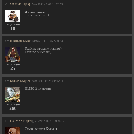
От:
WALL-E [10|20]
| Дата 2011-12-06 11:22:55
Я в неё гамаю
p.s. я школота =P
Репутация
10
От:
mikell700 [25|30]
| Дата 2011-11-05 22:03:30
Графика игры не главное)
Главное геймплей)
Репутация
25
От:
Kn1MS [260|52]
| Дата 2011-09-25 09:55:54
ИМБО 2-ая лучше
Репутация
260
От:
CATMAN [13|17]
| Дата 2011-09-25 09:43:37
Самая лучшая Квака :)