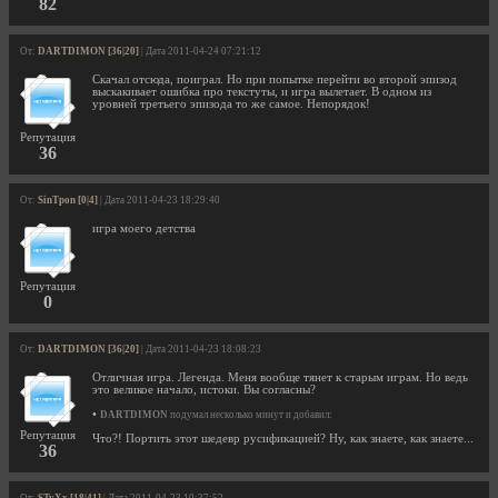
82
От:
DARTDIMON [36|20]
| Дата 2011-04-24 07:21:12
Скачал отсюда, поиграл. Но при попытке перейти во второй эпизод
выскакивает ошибка про текстуты, и игра вылетает. В одном из
уровней третьего эпизода то же самое. Непорядок!
Репутация
36
От:
SinTpon [0|4]
| Дата 2011-04-23 18:29:40
игра моего детства
Репутация
0
От:
DARTDIMON [36|20]
| Дата 2011-04-23 18:08:23
Отличная игра. Легенда. Меня вообще тянет к старым играм. Но ведь
это великое начало, истоки. Вы согласны?
•
DARTDIMON
подумал несколько минут и добавил:
Репутация
Что?! Портить этот шедевр русификацией? Ну, как знаете, как знаете...
36
От:
STyXx [18|41]
| Дата 2011-04-23 10:37:52