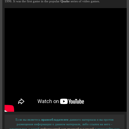
1996. It was the first game in the popular
Quake
series of video games.
Если вы являетесь
правообладателем
данного материала и вы против
размещения информации о данном материале, либо ссылок на него -
ознакомьтесь с нашей
информацией для правообладателей
и присылайте нам