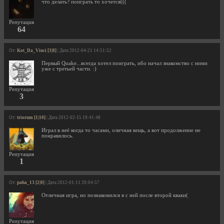
что делать? поиграть то хочется(((
Репутация
64
От:
Kot_Da_Vinci [3|8]
| Дата 2012-04-21 14:51:52
Первый Quake...всегда хотел поиграть, ибо начал знакомство с ними
уже с третьей части. :)
Репутация
3
От:
triorum [1|10]
| Дата 2012-02-15 19:41:48
Играл в неё когда то часами, оличная вещь, а вот продолжение не
понравилось.
Репутация
1
От:
paha_13 [2|0]
| Дата 2012-01-11 20:04:57
Отличная игра, но познакомился я с ней после второй кваки(
Репутация