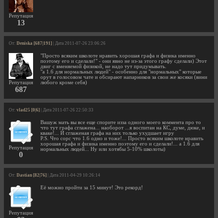
Репутация
13
От:
Deniska [687|191]
| Дата 2011-07-26 23:06:26
"Просто всяким школоте нравить хорошая графа и физика именно
поэтому его и сделали!" - они явно не из-за этого графу сделали) Этот
двиг с вменяемой физикой, не надо тут придумывать.
"а 1.6 для нормальных людей" - особенно для "нормальных" которые
орут в голосовом чате и обсирают напарников за свои же косяки (вини
Репутация
любого кроме себя)
687
От:
vlad25 [0|6]
| Дата 2011-07-26 22:50:33
Вашуж мать вы все еще спорите изза одного моего коммента про то
что тут графа сглажена... наоборот ...я воспитан на КС, думе, дюке, и
кваке!... И сглаженая графа на них только ухудшает игру
P.S. Что сорс что 1.6 одно и тоже!... Просто всяким школоте нравить
хорошая графа и физика именно поэтому его и сделали!... а 1.6 для
Репутация
нормальных людей... Ну или хотябы 5-10% школоты)
0
От:
Dastian [82|76]
| Дата 2011-04-29 10:26:14
Её можно пройти за 15 минут! Это рекорд!
Репутация