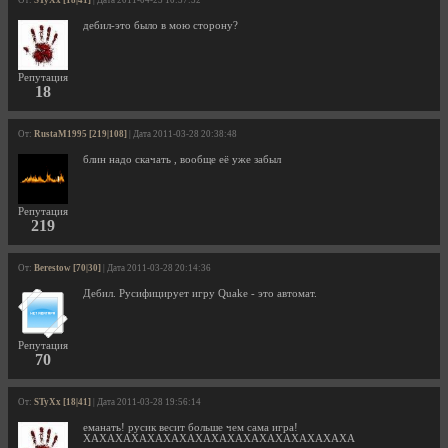
дебил-это было в мою сторону?
Репутация
18
От:
RustaM1995 [219|108]
| Дата 2011-03-28 20:38:48
блин надо скачать , вообще её уже забыл
Репутация
219
От:
Berestow [70|30]
| Дата 2011-03-28 20:14:36
Дебил. Русифицирует игру Quake - это автомат.
Репутация
70
От:
STyXx [18|41]
| Дата 2011-03-28 19:56:14
еманать! русик весит больше чем сама игра!
ХАХАХАХАХАХАХАХАХАХАХАХАХАХАХАХАХА