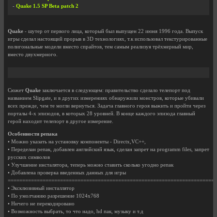
-
Quake 1.5 SP Beta patch 2
Quake
- шутер от первого лица, который был выпущен 22 июня 1996 года. Выпуск
игры сделал настоящий прорыв в 3D технологиях, т.к использовал текстурированные
полигональные модели вместо спрайтов, тем самым реализуя трёхмерный мир,
вместо двухмерного.
Сюжет
Quake
заключается в следующем: правительство сделало телепорт под
названием Slipgate, и в других измерениях обнаружили монстров, которые убивали
всех прежде, чем те могли вернуться. Задача главного героя выжить и пройти через
порталы 4-х эпизодов, в которых 28 уровней. В конце каждого эпизода главный
герой находит телепорт в другое измерение.
Особенности репака
• Можно указать на установку компоненты - Directx,VC++,
• Переделан репак, добавлен английский язык, сделан запрет на programm files, запрет
русских символов
• Улучшение инсталятора, теперь можно ставить сколько угодно репак
• Добавлена проверка введенных данных для игры
========================================================================
• Эксклюзивный инсталлятор
• По умолчанию разрешение 1024x768
• Ничего не перекодировано
• Возможность выбрать, то что надо, hd пак, музыку и т.д