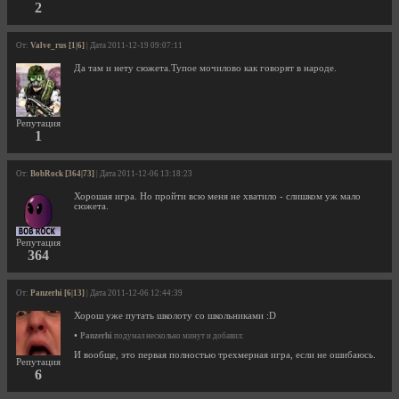
2
От:
Valve_rus [1|6]
| Дата 2011-12-19 09:07:11
Да там и нету сюжета.Тупое мочилово как говорят в народе.
Репутация
1
От:
BobRock [364|73]
| Дата 2011-12-06 13:18:23
Хорошая игра. Но пройти всю меня не хватило - слишком уж мало
сюжета.
Репутация
364
От:
Panzerhi [6|13]
| Дата 2011-12-06 12:44:39
Хорош уже путать школоту со школьниками :D
•
Panzerhi
подумал несколько минут и добавил:
И вообще, это первая полностью трехмерная игра, если не ошибаюсь.
Репутация
6