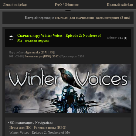
Левый сайдбар
FAQ / Общение
Правый сайдбар
Описание игры, скриншоты, видео
Быстрый переход к:
ссылкам для скачивания
|
комментариям (2 шт.)
Скачать игру Winter Voices - Episode 2: Nowhere of
Рейтинг:
10.0 (1)
Me - полная версия
Игру добавил
Igromanka [2371|145]
|
2011-03-28 |
Ролевые игры (RPG) (3507)
| Просмотров: 7550
• SGi навигация / Navigation:
Игры для ПК
Ролевые игры (RPG)
Winter Voices - Episode 2: Nowhere of Me