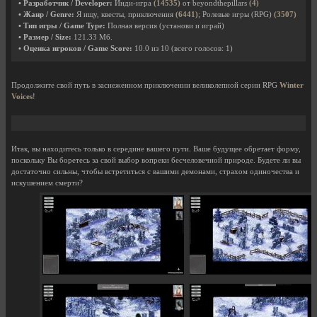
• Разработчик / Developer:
Инди-игра
(14535)
от beyondthepillars
(4)
• Жанр / Genre:
Я ищу, квесты, приключения
(6441)
; Ролевые игры (RPG)
(3507)
• Тип игры / Game Type:
Полная версия (установи и играй)
• Размер / Size:
121.33 Мб.
• Оценка игроков / Game Score:
10.0
из
10
(всего голосов:
1
)
Продолжите свой путь в заснеженном приключении великолепной серии RPG
Winter
Voices
!
Итак, вы находитесь только в середине вашего пути. Ваше будущее обретает форму,
поскольку Вы боретесь за свой выбор вопреки бесчеловечной природе. Будете ли вы
достаточно сильны, чтобы встретиться с вашими демонами, страхом одиночества и
искушением смерти?