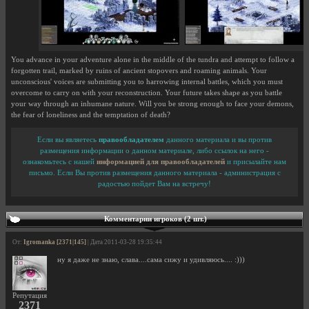
You advance in your adventure alone in the middle of the tundra and attempt to follow a
forgotten trail, marked by ruins of ancient stopovers and roaming animals. Your
unconscious' voices are submitting you to harrowing internal battles, which you must
overcome to carry on with your reconstruction. Your future takes shape as you battle
your way through an inhumane nature. Will you be strong enough to face your demons,
the fear of loneliness and the temptation of death?
Если вы являетесь
правообладателем
данного материала и вы против
размещения информации о данном материале, либо ссылок на него -
ознакомьтесь с нашей
информацией для правообладателей
и присылайте нам
письмо. Если Вы против размещения данного материала - администрация с
радостью пойдет Вам на встречу!
Комментарии игроков (2 шт.)
От:
Igromanka [2371|145]
| Дата 2011-03-28 19:35:44
ну я даже не знаю, слава....сама сижу и удивляюсь.... :)))
Репутация
2371