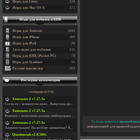
Игры для Linux
239
Игры для Mac OS X
272
Игры для мобилок и КПК
Игры для Android
1683
Игры для iPhone
309
Игры для iPad
24
Java-игры для мобилки
231
Игры для КПК (Pocket PC)
78
Игры для Symbian
51
Русские версии игр
563
Последние комментарии
+ сообщения из FAQ
Xenonauts 2 v7.27.3a
Согласен с комментом ниже...Выкроишь время чтобы з
Xenonauts 2 v7.27.3a
Решение с монетками реально имбецильное. Как сдела
Если вы являетесь
правооблада
Xenonauts 2 v7.27.3a
информацией для правообладате
Администрация! Вы вообще адекватные? Какие монетки
Quasimorph v1.0.566s
Мда, эти монеточки искать это что-то новое в сфере