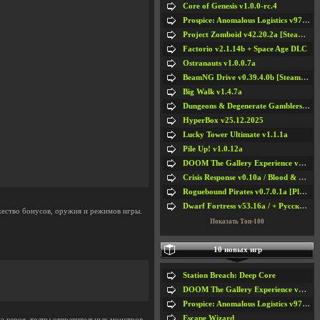
Core of Genesis v1.0.0-rc.4
Prospice: Anomalous Logistics v97 [Playtest]
Project Zomboid v42.20.2a [Steam Early Access]
Factorio v2.1.14b + Space Age DLC
Ostranauts v1.0.0.7a
BeamNG Drive v0.39.4.0b [Steam Early Access]
Big Walk v1.4.7a
Dungeons & Degenerate Gamblers v2.0.2a
HyperBox v25.12.2025
Lucky Tower Ultimate v1.1.1a
Pile Up! v1.0.12a
DOOM The Gallery Experience v1.4.2
Crisis Response v0.10a / Blood & Bullet
Roguebound Pirates v0.7.0.1a [Playtest]
Dwarf Fortress v53.16a / + Русская Версия v50.12a
жество бонусов, оружия и режимов игры.
Показать Топ-100
10 новых игр
Station Breach: Deep Core
DOOM The Gallery Experience v1.4.2
Prospice: Anomalous Logistics v97 [Playtest]
Escape Wizard
а героя, толпы отвратительных монстров,