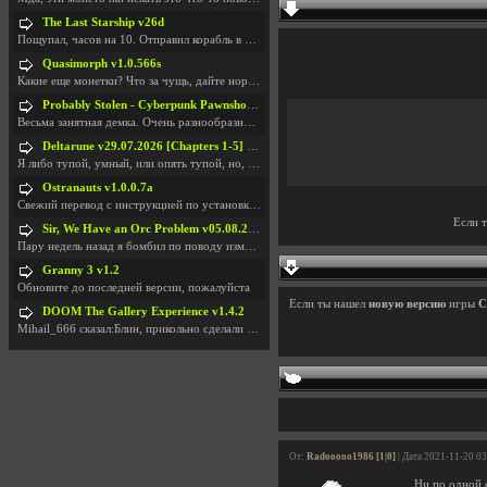
The Last Starship v26d
Пощупал, часов на 10. Отправил корабль в другую Га
Quasimorph v1.0.566s
Какие еще монетки? Что за чущь, дайте нормально ск
Probably Stolen - Cyberpunk Pawnshop Simulator v048c [Playtest]
Весьма занятная демка. Очень разнообразные механик
Deltarune v29.07.2026 [Chapters 1-5] / + RUS [Chapters 1-5]
Я либо тупой, умный, или опять тупой, но, вроде я
Ostranauts v1.0.0.7a
Свежий перевод с инструкцией по установкеhttps://g
Если 
Sir, We Have an Orc Problem v05.08.2026
Пару недель назад я бомбил по поводу изменения мин
Granny 3 v1.2
Обновите до последней версии, пожалуйста
Если ты нашел
новую версию
игры
C
DOOM The Gallery Experience v1.4.2
Mihail_666 сказал:Блин, прикольно сделали с монетк
От:
Radooooo1986 [1|0]
| Дата 2021-11-20 0
Ни по одной 