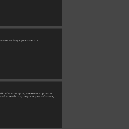
пании на 2-вух режимах,оч
ай себе монстров, никакого игрового
чный способ отдохнуть и расслабиться,