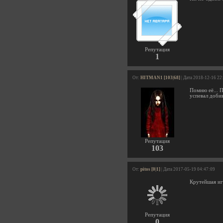
Репутация
1
От:
HITMAN1 [103|68]
| Дата 2018-12-16 22
Помню её... П
успевал добив
Репутация
103
От:
pitos [0|1]
| Дата 2017-05-19 04:47:09
Крутейшая игр
Репутация
0