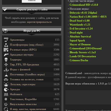
• Другие части игры:
-
Crimsonland HD v1.0.0
• Похожие игры:
Скрыть рекламу с сайта
-
Debrysis v0.41 [Alpha]
-
Nation Red v1.00.1009 / +RUS
Чтоб скрыть всю рекламу с сайта, для начала
-
Dead Steel v1.00
необходимо
зарегистрироваться
.
-
Wastelands v1.21
-
Evil Invasion v1.24
Игры для PC
-
Dead night
-
Absolute Survival
Арканоиды
155
-
Squad Spark
-
Slayer of Demons
Платформеры (вид сбоку)
3991
-
Crimsonland [2014|Steam]
Ролевые игры (RPG)
3506
-
Bloody Streets v1.1u3
Аркадные шутеры
2292
-
Lands Of Devastation
Хорроры
1885
-
Crimson Dacha
Тир, FPS, 3D-бродилки
4015
Игры с физикой
1308
CrimsonLand
- законодатель жанра а
Песочницы (Sandbox-игры)
1404
В данной версии - руссификация и не
Техника на колесах, гонки
1223
Версия игры обновлена с 1.9.8 до 1.
Леталки, скроллеры
1029
Аркады
3070
Файтинги
625
Текстовые, Roguelike
1701
Визуальные новеллы
215
Я ищу, квесты, приключения
6441
Хитовая аркада, поразившая обществ