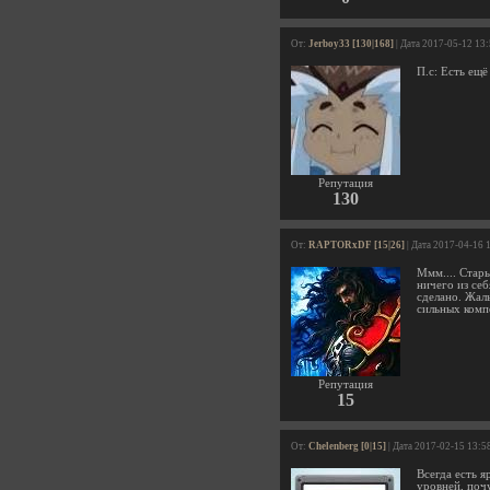
От:
Jerboy33 [130|168]
| Дата 2017-05-12 13
П.с: Есть ещё
Репутация
130
От:
RAPTORxDF [15|26]
| Дата 2017-04-16 
Ммм.... Стары
ничего из се
сделано. Жал
сильных комп
Репутация
15
От:
Chelenberg [0|15]
| Дата 2017-02-15 13:5
Всегда есть 
уровней, поч