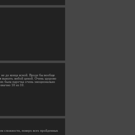
. не до конца ясной. Вроде бы вообще
ься выжить любой ценой. Очень здорово
сиях была парочка очень эмоционально
значно 10 из 10.
жим сложности, поверх всех пройденных