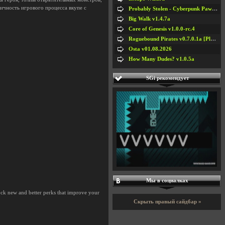
ичность игрового процесса вкупе с
Probably Stolen - Cyberpunk Pawnshop Simulator v048c [Playtest]
Big Walk v1.4.7a
Core of Genesis v1.0.0-rc.4
Roguebound Pirates v0.7.0.1a [Playtest]
Osta v01.08.2026
How Many Dudes? v1.0.5a
SGi рекомендует
VVVVVV v2.4.3a
Мы в социалках
lock new and better perks that improve your
Скрыть правый сайдбар »