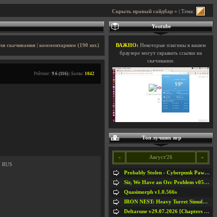
Скрыть правый сайдбар »
| Тема:
Youtube
ля скачивания
|
комментариям (190 шт.)
ВАЖНО:
Некоторые плагины в вашем
браузере могут скрывать ссылки на
скачивание.
Рейтинг:
9.6 (116)
| Баллы:
1042
Топ лучших игр
«
Август'26
»
2 RUS
Probably Stolen - Cyberpunk Pawnshop Simulator v048c [Playtest]
Sir, We Have an Orc Problem v05.08.2026
Quasimorph v1.0.566s
IRON NEST: Heavy Turret Simulator v1.0a
Deltarune v29.07.2026 [Chapters 1-5] / + RUS [Chapters 1-5]