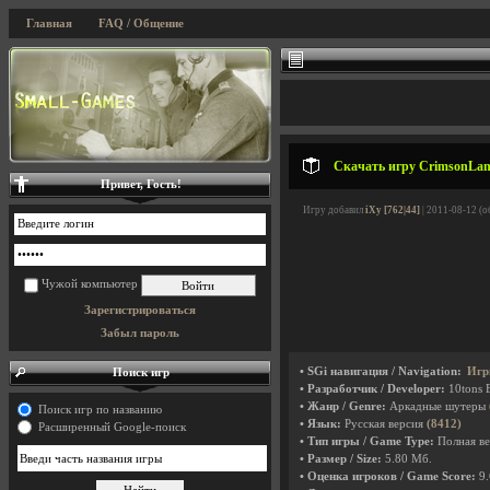
Главная
FAQ / Общение
Скачать игру CrimsonLand
Привет, Гость!
Игру добавил
iXy [762|44]
| 2011-08-12 (о
Чужой компьютер
Зарегистрироваться
Забыл пароль
• SGi навигация / Navigation:
Игр
Поиск игр
• Разработчик / Developer:
10tons 
• Жанр / Genre:
Аркадные шутеры
Поиск игр по названию
• Язык:
Русская версия
(8412)
Расширенный Google-поиск
• Тип игры / Game Type:
Полная ве
• Размер / Size:
5.80 Мб.
• Оценка игроков / Game Score:
9.