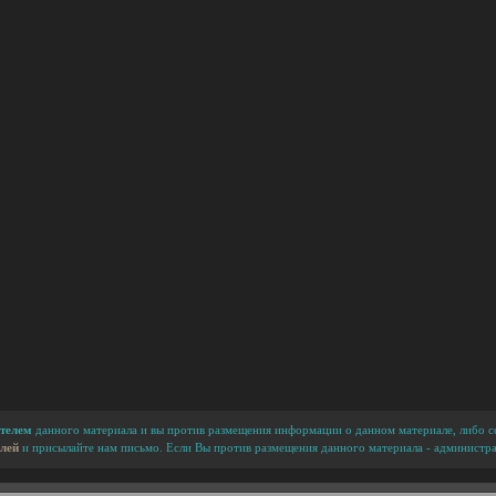
телем
данного материала и вы против размещения информации о данном материале, либо сс
лей
и присылайте нам письмо. Если Вы против размещения данного материала - администра