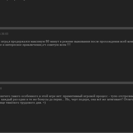
6:36:03
игра,я продержался максимум 80 минут в режиме выживания после прохождения всей ком
е и интересное приключение,оч советую всем !!!
40
 ничего такого особенного в этой игре нет: примитивный игровой процесс - тупо отстрелив
 каждый раз одни и те же бонусы да перки... Но, черт подери, она всё же затягивает! Отли
нце тяжёлого трудового дня. =)