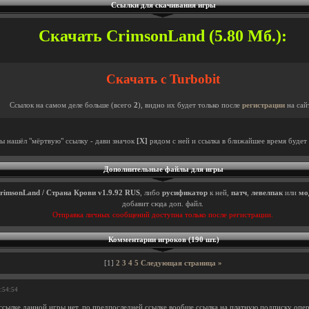
Ссылки для скачивания игры
Скачать CrimsonLand (5.80 Мб.):
Скачать с Turbobit
Ссылок на самом деле больше (всего
2
), видно их будет только после
регистрации
на сай
ты нашёл "мёртвую" ссылку - дави значок
[X]
рядом с ней и ссылка в ближайшее время будет 
Дополнительные файлы для игры
rimsonLand / Страна Крови v1.9.92 RUS
, либо
русификатор
к ней,
патч
,
левелпак
или
мо
добавит сюда доп. файл.
Отправка личных сообщений доступна только после регистрации.
Комментарии игроков (190 шт.)
[1]
2
3
4
5
Следующая страница »
3:54:54
ссылке данной игры нет, по предпоследней ссылке вообще ссылка на платную подписку опер