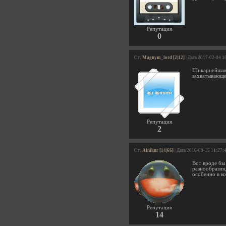
Репутация
0
От:
Magnym_lord [2|12]
| Дата 2017-02-04 1
Шикарнейшая 
захватывающе
Репутация
2
От:
Alnikur [14|66]
| Дата 2016-09-15 11:27:
Вот вроде бы
разнообразия,
особенно в ко
Репутация
14