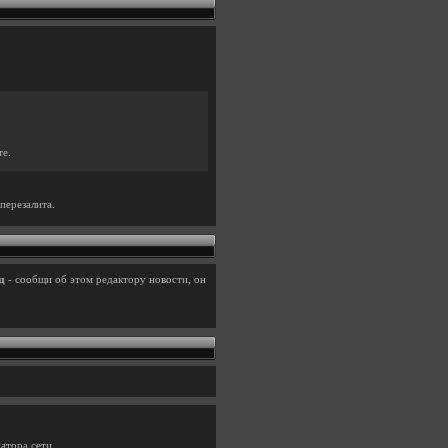
те.
перезалита.
д
- сообщи об этом редактору новости, он
атора сети