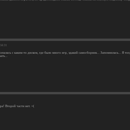
:56:31
опалась с каким-то диском, где было много игр, эдакий самосборник... Запомнилась... Я то
ать...
а! Второй части нет. =(