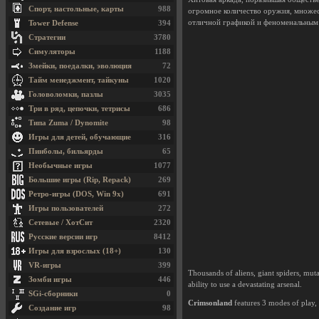
Спорт, настольные, карты
988
огромное количество оружия, множест
отличной графикой и феноменальным 
Tower Defense
394
Стратегии
3780
Симуляторы
1188
Змейки, поедалки, эволюция
72
Тайм менеджмент, тайкуны
1020
Головоломки, пазлы
3035
Три в ряд, цепочки, тетрисы
686
Типа Zuma / Dynomite
98
Игры для детей, обучающие
316
Пинболы, бильярды
65
Необычные игры
1077
Большие игры (Rip, Repack)
269
Ретро-игры (DOS, Win 9x)
691
Игры пользователей
272
Сетевые / ХотСит
2320
Русские версии игр
8412
Игры для взрослых (18+)
130
VR-игры
399
Thousands of aliens, giant spiders, mut
Зомби игры
446
ability to use a devastating arsenal.
SGi-сборники
0
Crimsonland
features 3 modes of play, 
Создание игр
98