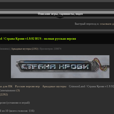
Описание игры, скриншоты, видео
Быстрый переход к:
ссылкам д
 / Страна Крови v1.9.92 RUS - полная русская версия
бновлено) |
Аркадные шутеры (2292)
| Просмотров: 239874
ы для ПК
Русские версии игр
Аркадные шутеры
CrimsonLand / Страна Крови v1.9.9
Entertainment
(3)
(2292)
рсия (установи и играй)
6
из
10
(всего голосов:
116
)