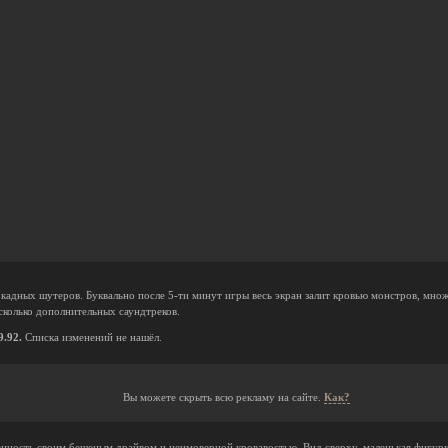
ркадных шутеров. Буквально после 5-ти минут игры весь экран залит кровью монстров, мно
сколько дополнительных саундтреков.
9.92.
Списка изменений не нашёл.
Вы можете скрыть всю рекламу на сайте.
Как?
енность своим бешеным драйвом и неимоверной кровавостью. Вид сверху, маленькая фигурк