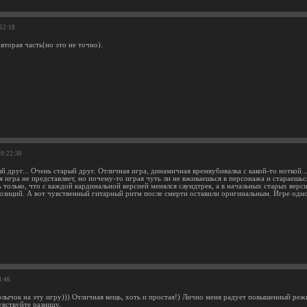
:52:18
 вторая часть(но это не точно).
10:22:30
й друг... Очень старый друг. Отличная игра, динамичная времяубивалка с какой-то ноткой..
бя игра не представляет, но почему-то играя чуть ли не вживаешься в персонажа и стараеш
ь только, что с каждой кардинальной версией менялся саундтрек, а в начальных старых вер
озиций. А вот чувственный гитарный ритм после смерти оставили оригинальным. Игре одно
8:46
ярлычок на эту игру))) Отличная вещь, хоть и простая!) Лично меня радует повышенный ре
увствуйте разницу.