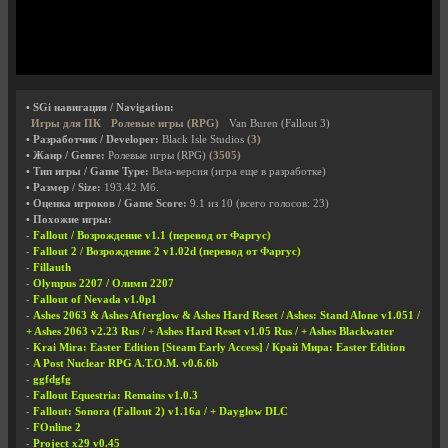
• SGi навигация / Navigation:
Игры для ПК
Ролевые игры (RPG)
Van Buren (Fallout 3)
• Разработчик / Developer:
Black Isle Studios
(3)
• Жанр / Genre:
Ролевые игры (RPG)
(3505)
• Тип игры / Game Type:
Beta-версия (игра еще в разработке)
• Размер / Size:
193.42 Мб.
• Оценка игроков / Game Score:
9.1
из
10
(всего голосов:
23
)
• Похожие игры:
-
Fallout / Возрождение v1.1 (перевод от Фаргус)
-
Fallout 2 / Возрождение 2 v1.02d (перевод от Фаргус)
-
Fillauth
-
Olympus 2207 / Олимп 2207
-
Fallout of Nevada v1.0p1
-
Ashes 2063 & Ashes Afterglow & Ashes Hard Reset / Ashes: Stand Alone v1.051 /
+ Ashes 2063 v2.23 Rus / + Ashes Hard Reset v1.05 Rus / + Ashes Blackwater
-
Krai Mira: Easter Edition [Steam Early Access] / Край Мира: Easter Edition
-
A Post Nuclear RPG A.T.O.M. v0.6.6b
-
ggfdgfg
-
Fallout Equestria: Remains v1.0.3
-
Fallout: Sonora (Fallout 2) v1.16a / + Dayglow DLC
-
FOnline 2
-
Project x29 v0.45