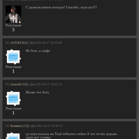
С удовольствием поиграл! Спасибо, игра кул!!!
Репутация
5
От:
AST1K9 [1|1]
| Дата 2011-04-17 16:19:50
Не бета ,а альфа
Репутация
1
От:
Gaara01 [1|5]
| Дата 2011-04-17 16:15:11
Жалко что бета.
Репутация
1
От:
Kankuro [-7|2]
| Дата 2011-04-17 14:33:37
да игра похожа на Total influence online.А это точно дерьмо.
даже вот ссылка: