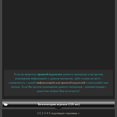
Если вы являетесь
правообладателем
данного материала и вы против
размещения информации о данном материале, либо ссылок на него -
ознакомьтесь с нашей
информацией для правообладателей
и присылайте нам
письмо. Если Вы против размещения данного материала - администрация с
радостью пойдет Вам на встречу!
Комментарии игроков (126 шт.)
[1]
2
3
4
Следующая страница »