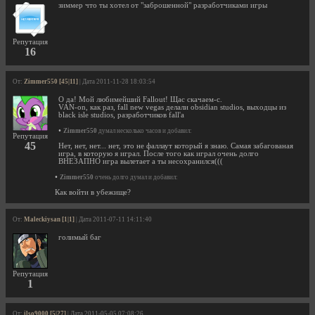
зиммер что ты хотел от "заброшенной" разработчиками игры
Репутация
16
От:
Zimmer550 [45|11]
| Дата 2011-11-28 18:03:54
О да! Мой любимейший Fallout! Щас скачаем-с.
VAN-on, как раз, fall new vegas делали obsidian studios, выходцы из
black isle studios, разработчиков fall'а
•
Zimmer550
думал несколько часов и добавил:
Репутация
45
Нет, нет, нет... нет, это не фаллаут который я знаю. Самая забагованая
игра, в которую я играл. После того как играл очень долго
ВНЕЗАПНО игра вылетает а ты несохранился(((
•
Zimmer550
очень долго думал и добавил:
Как войти в убежище?
От:
Maleckiysan [1|1]
| Дата 2011-07-11 14:11:40
голимый баг
Репутация
1
От:
ilso9000 [5|27]
| Дата 2011-05-05 07:08:26