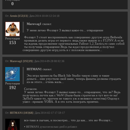
0
От:
Arezis [153|13]
| Дата 2014-10-04 12:54:18
Marovag1
сказал:
У меня лично Фоллаут 3 вызвал какое-то... отвращение
Фоллаут 3 стоит воспринимать как совершенно другую игру.Bethesda
Репутация
привыкла делать игры от первого лица,также вышло и с F3,FNV.А если
153
ты ждешь продолжение оригинальных Fallout 1,2,Tactics,то само собой
ты получишь отвращение.Ведь ты ждал продолжение,а получил
совершенно другую игру,хоть и с похожим названием...
От:
Marovag1 [192|19]
| Дата 2014-09-28 08:02:36
HITMAN1
сказал:
Эта игра принесла бы Black Isle Studio такую славу и такие
деньги... они упустили свой шанс, теперь фанаты должны страдать
из-за этого... очень жаль...
Репутация
192
Согласен.
У меня лично Фоллаут 3 вызвал какое-то... отвращение, что ли? Ведь
получилось почти как с WoW (была-была стратегия и тут вот-те на!
ЭрПоГе какое-то, причем не такого уж и великого качества) Олдскул
ушел - пришло YOBA. А в это хоть поиграть приятно.
От:
HITMAN1 [103|68]
| Дата 2014-02-17 17:59:17
все-таки я скачаю, и посмотрю... что да как... это же Фоллаут...
•
HITMAN1
думал несколько дней и добавил: