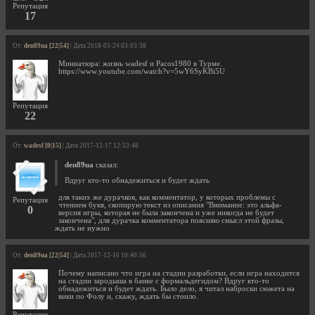
Репутация
17
От:
den89ua [22|54]
| Дата 2018-03-24 03:03:38
Миниатюра: жизнь wadesf и Pacos1980 в Турме.
https://www.youtube.com/watch?v=5wY6SyKBi5U
Репутация
22
От:
wadesf [0|15]
| Дата 2017-12-17 12:53:48
den89ua
сказал:
Вдруг кто-то обнадежиться и будет ждать
для таких же дурачков, как комментатор, у которых проблемы с
Репутация
чтением букв, скопирую текст из описания "Внимание: это альфа-
0
версия игры, которая не была закончена и уже никогда не будет
закончена", для дурачка комментатора поясняю смысл этой фразы,
ждать не нужно
От:
den89ua [22|54]
| Дата 2017-12-16 10:40:56
Почему написано что игра на стадии разработки, если игра находится
на стадии зародыша в банке с формальдегидом? Вдруг кто-то
обнадежиться и будет ждать. Было дело, я читал наброски сюжета на
вики по Фолу и, скажу, ждать бы стоило.
Репутация