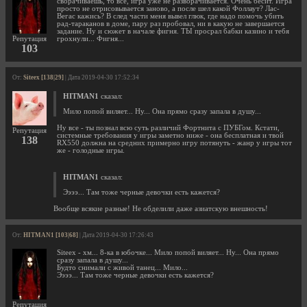
сворачиваешь, то все, игра уже не разворачивается. Очень бесит. Игра
просто не отрисовывается заново, а после шел какой Фоллаут? Лас-
Вегас кажись? В след части меня вывел глюк, где надо помочь убить
рад-тараканов в доме, пару раз пробовал, ни в какую не завершается
задание. Ну и сюжет в начале фигня. ТЫ просрал бабки казино и тебя
Репутация
грохнули... Фигня...
103
От:
Siteex [138|29]
| Дата 2019-04-30 17:52:34
HITMAN1
сказал:
Мило попой виляет... Ну... Она прямо сразу запала в душу...
Ну все - ты познал всю суть различий Фортнита с ПУБГом. Кстати,
Репутация
системные требования у игры заметно ниже - она бесплатная и твой
138
RX550 должна на средних примерно игру потянуть - жанр у игры тот
же - голодные игры.
HITMAN1
сказал:
Ээээ... Там тоже черные девочки есть кажется?
Вообще всякие разные! Не обделили даже азиатскую внешность!
От:
HITMAN1 [103|68]
| Дата 2019-04-30 17:26:43
Siteex - хм... 8-ка в юбочке... Мило попой виляет... Ну... Она прямо
сразу запала в душу...
Будто снимали с живой танец... Мило...
Ээээ... Там тоже черные девочки есть кажется?
Репутация