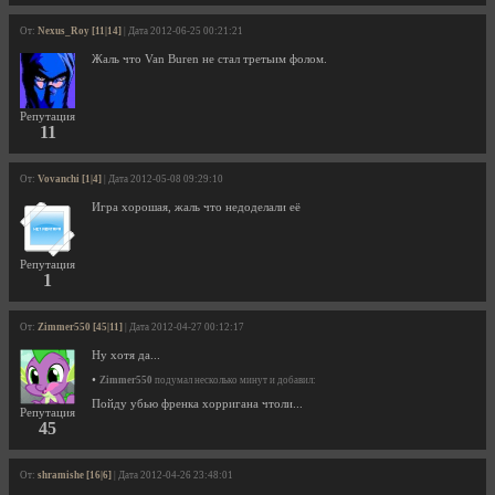
От:
Nexus_Roy [11|14]
| Дата 2012-06-25 00:21:21
Жаль что Van Buren не стал третьим фолом.
Репутация
11
От:
Vovanchi [1|4]
| Дата 2012-05-08 09:29:10
Игра хорошая, жаль что недоделали её
Репутация
1
От:
Zimmer550 [45|11]
| Дата 2012-04-27 00:12:17
Ну хотя да...
•
Zimmer550
подумал несколько минут и добавил:
Пойду убью френка хорригана чтоли...
Репутация
45
От:
shramishe [16|6]
| Дата 2012-04-26 23:48:01