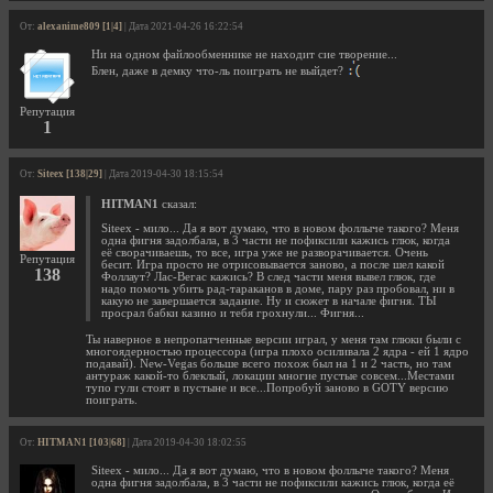
От:
alexanime809 [1|4]
| Дата 2021-04-26 16:22:54
Ни на одном файлообменнике не находит сие творение...
Блен, даже в демку что-ль поиграть не выйдет?
Репутация
1
От:
Siteex [138|29]
| Дата 2019-04-30 18:15:54
HITMAN1
сказал:
Siteex - мило... Да я вот думаю, что в новом фоллыче такого? Меня
одна фигня задолбала, в 3 части не пофиксили кажись глюк, когда
её сворачиваешь, то все, игра уже не разворачивается. Очень
Репутация
бесит. Игра просто не отрисовывается заново, а после шел какой
138
Фоллаут? Лас-Вегас кажись? В след части меня вывел глюк, где
надо помочь убить рад-тараканов в доме, пару раз пробовал, ни в
какую не завершается задание. Ну и сюжет в начале фигня. ТЫ
просрал бабки казино и тебя грохнули... Фигня...
Ты наверное в непропатченные версии играл, у меня там глюки были с
многоядерностью процессора (игра плохо осиливала 2 ядра - ей 1 ядро
подавай). New-Vegas больше всего похож был на 1 и 2 часть, но там
антураж какой-то блеклый, локации многие пустые совсем...Местами
тупо гули стоят в пустыне и все...Попробуй заново в GOTY версию
поиграть.
От:
HITMAN1 [103|68]
| Дата 2019-04-30 18:02:55
Siteex - мило... Да я вот думаю, что в новом фоллыче такого? Меня
одна фигня задолбала, в 3 части не пофиксили кажись глюк, когда её