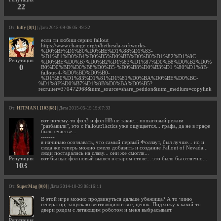
22
От:
luffy [0|1]
| Дата 2015-09-06 05:49:32
если ти любиш серию fallout
https://www.change.org/p/bethesda-softworks-
%D0%BF%D1%80%D0%BE%D1%88%D1%83-
%D1%81%D0%B4%D0%B5%D0%BB%D0%B0%D1%82%D1%8C-
Репутация
%D0%BE%D0%B7%D0%B2%D1%83%D1%87%D0%B8%D0%B2%D0%
0
B0%D0%BD%D0%B8%D0%B5-%D0%B8%D0%B3%D1 %80%D1%8B-
fallout-4-%D0%BD%D0%B0-
%D1%80%D1%83%D1%81%D1%81%D0%BA%D0%BE%D0%BC-
%D1%8F%D0%B7%D1%8B%D0%BA%D0%B5?
recruiter=370472968&utm_source=share_petition&utm_medium=copylink
От:
HITMAN1 [103|68]
| Дата 2015-05-19 19:07:33
вот почему-то фол3 и фол НВ не такие... пошаговый режим
"разбавили", это с Fallout:Tactics уже ощущается... графа, да не в графе
было счастье...
-------
я начинаю осознавать, что самый первый Фоллаут, был лучше... но и
сюда же теперь можно смело добавить и создание Fallout of Nevada...
люди постарались на славу... они же смогли...
Репутация
вот бы щас фол новый вышел в старом стиле... это было бы отлично...
103
От:
SuperMag [0|0]
| Дата 2014-10-29 08:16:11
В этой игре можно продвинуться дальше убежища? А то чиню
генератор, запускаю вентиляцию и всё, ценок. Подхожу к какой-то
двери рядом с летающим роботом и меня выбрасывает.
Репутация