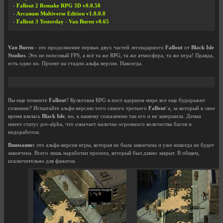
-
Fallout 2 Remake RPG 3D v0.0.58
-
Arcanum Multiverse Edition v1.8.0.0
-
Fallout 3 Yesterday - Van Buren v0.65
Van Buren
- это продолжение первых двух частей легендарного
Fallout
от
Black Isle
Studios
. Это не попсовый FPS, а всё та же RPG, та же атмосфера, та же игра! Правда,
есть одно но. Проект на стадии альфа версии. Навсегда.
Вы еще помните
Fallout
? Культовая RPG в пост ядерном мире все еще будоражит
сознание? Испытайте альфа-версию того самого третьего
Fallout
’а, за который в свое
время взялась
Black Isle
, но, к нашему сожалению так его и не завершила. Демка
имеет статус pre-alpha, что означает наличие огромного количества багов и
недоработок.
Внимание:
это альфа-версия игры, которая не была закончена и уже никогда не будет
закончена. Всего лишь наработки проекта, который был давно закрыт. В общем,
исключительно для фанатов.