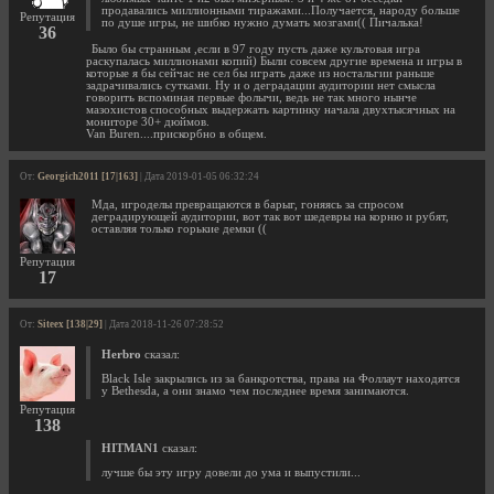
продавались миллионными тиражами...Получается, народу больше
Репутация
по душе игры, не шибко нужно думать мозгами(( Пичалька!
36
Было бы странным ,если в 97 году пусть даже культовая игра
раскупалась миллионами копий) Были совсем другие времена и игры в
которые я бы сейчас не сел бы играть даже из ностальгии раньше
задрачивались сутками. Ну и о деградации аудитории нет смысла
говорить вспоминая первые фолычи, ведь не так много нынче
мазохистов способных выдержать картинку начала двухтысячных на
мониторе 30+ дюймов.
Van Buren....прискорбно в общем.
От:
Georgich2011 [17|163]
| Дата 2019-01-05 06:32:24
Мда, игроделы превращаются в барыг, гоняясь за спросом
деградирующей аудитории, вот так вот шедевры на корню и рубят,
оставляя только горькие демки ((
Репутация
17
От:
Siteex [138|29]
| Дата 2018-11-26 07:28:52
Herbro
сказал:
Black Isle закрылись из за банкротства, права на Фоллаут находятся
у Bethesda, а они знамо чем последнее время занимаются.
Репутация
138
HITMAN1
сказал:
лучше бы эту игру довели до ума и выпустили...