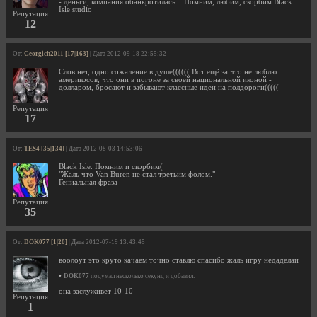
- деньги, компания обанкротилась... Помним, любим, скорбим Black
Isle studio
Репутация
12
От:
Georgich2011 [17|163]
| Дата 2012-09-18 22:55:32
Слов нет, одно сожаление в душе(((((( Вот ещё за что не люблю
америкосов, что они в погоне за своей национальной иконой -
долларом, бросают и забывают классные идеи на полдороги(((((
Репутация
17
От:
TES4 [35|134]
| Дата 2012-08-03 14:53:06
Black Isle. Помним и скорбим(
"Жаль что Van Buren не стал третьим фолом."
Гениальная фраза
Репутация
35
От:
DOK077 [1|20]
| Дата 2012-07-19 13:43:45
воолоут это круто качаем точно ставлю спасибо жаль игру недаделаи
•
DOK077
подумал несколько секунд и добавил:
она заслуживет 10-10
Репутация
1