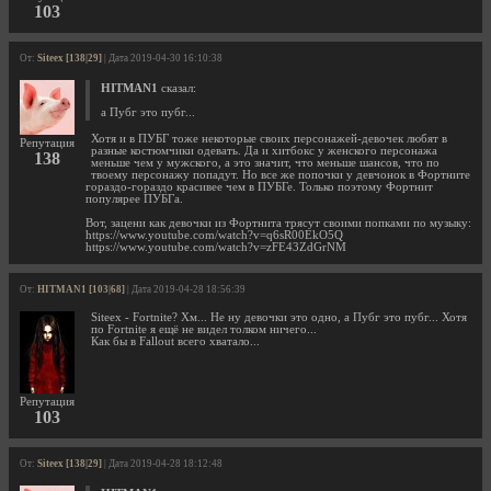
103
От:
Siteex [138|29]
| Дата 2019-04-30 16:10:38
HITMAN1
сказал:
а Пубг это пубг...
Хотя и в ПУБГ тоже некоторые своих персонажей-девочек любят в
Репутация
разные костюмчики одевать. Да и хитбокс у женского персонажа
138
меньше чем у мужского, а это значит, что меньше шансов, что по
твоему персонажу попадут. Но все же попочки у девчонок в Фортните
гораздо-гораздо красивее чем в ПУБГе. Только поэтому Фортнит
популярее ПУБГа.
Вот, зацени как девочки из Фортнита трясут своими попками по музыку:
https://www.youtube.com/watch?v=q6sR00EkO5Q
https://www.youtube.com/watch?v=zFE43ZdGrNM
От:
HITMAN1 [103|68]
| Дата 2019-04-28 18:56:39
Siteex - Fortnite? Хм... Не ну девочки это одно, а Пубг это пубг... Хотя
по Fortnite я ещё не видел толком ничего...
Как бы в Fallout всего хватало...
Репутация
103
От:
Siteex [138|29]
| Дата 2019-04-28 18:12:48