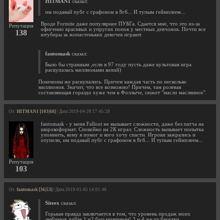
HITMAN1
сказал:
им подавай пубг с графоном в 8гб... И тупым геймплеем...
Вроде Fortnite даже популярнее ПУБГа. Сдается мне, что это из-за
Репутация
офигенно красивых и упругих попок у местных девчонок. Почти все
138
ютуберы за жопастеньких девочек играют.
fantomask
сказал:
Было бы странным ,если в 97 году пусть даже культовая игра
раскупалась миллионами копий)
Покемоны же раскупались. Причем каждая часть по несколько
миллионов. Значит, что все возможно! Причем, там ролевая
составляющая гораздо хуже чем в Фоллыче, сюжет "масло маслянное".
От:
HITMAN1 [103|68]
| Дата 2019-04-28 17:45:28
fantomask - у меня Fallout не вызывает сложности, даже без патча на
широкоформат. Спокойно на 2К играл. Сложность вызывает попытка
упомнить, кому я помог и кого хочу спасти. Игроки зажрались и
отупели, им подавай пубг с графоном в 8гб... И тупым геймплеем...
Репутация
103
От:
fantomask [36|53]
| Дата 2019-01-05 14:01:46
Siteex
сказал:
Горькая правда заключается в том, что уровень продаж моих
любимых чайте 1 и2 был мизерным! 3 и 4 же от беседки