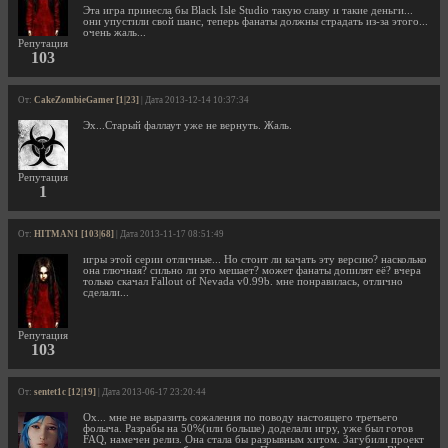
Эта игра принесла бы Black Isle Studio такую славу и такие деньги...
они упустили свой шанс, теперь фанаты должны страдать из-за этого...
очень жаль...
Репутация
103
От:
CakeZombieGamer [1|23]
| Дата 2013-12-14 10:37:34
Эх...Старый фаллаут уже не вернуть. Жаль.
Репутация
1
От:
HITMAN1 [103|68]
| Дата 2013-11-17 08:51:49
игры этой серии отличные... Но стоит ли качать эту версию? насколько
она глючная? сильно ли это мешает? может фанаты допилят её? вчера
только скачал Fallout of Nevada v0.99b. мне понравилась, отлично
сделали...
Репутация
103
От:
sentet1c [12|19]
| Дата 2013-06-17 23:20:44
Ох... мне не выразить сожаления по поводу настоящего третьего
фолыча. Разрабы на 50%(или больше) доделали игру, уже был готов
FAQ, намечен релиз. Она стала бы разрывным хитом. Загубили проект