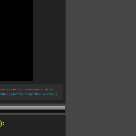
ылок на него - ознакомьтесь с нашей
ция с радостью пойдет Вам на встречу!
):