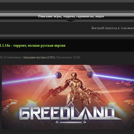
Описание игры, торрент, скриншоты, видео
Быстрый переход к:
ссылкам
.1.14a - торрент, полная русская версия
06-22 (обновлено) |
Аркадные шутеры (2292)
| Просмотров: 25185