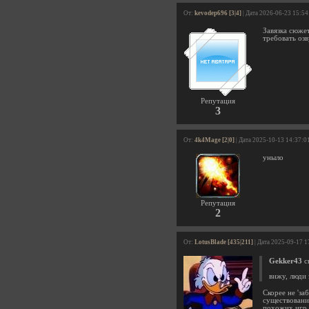
От:
kevodep696 [3|4]
| Дата 2026-06-23 15:54
Завязка сюже
требовать озв
Репутация
3
От:
4k4Mage [2|0]
| Дата 2025-10-13 14:37:0
уныло
Репутация
2
От:
LotusBlade [435|211]
| Дата 2025-09-17 1
Gekker43
ск
вижу, люди 
Скорее не 'за
существовании
похожих игр А