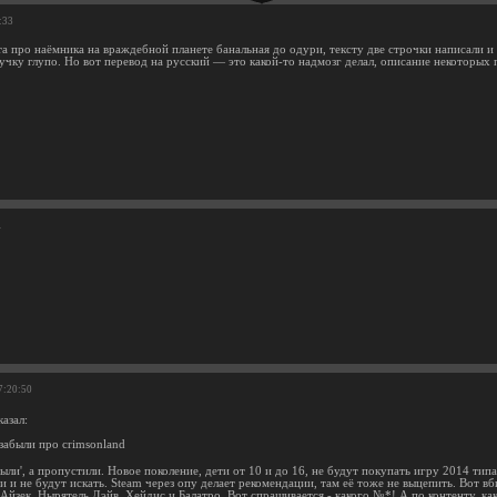
:33
та про наёмника на враждебной планете банальная до одури, тексту две строчки написали и
учку глупо. Но вот перевод на русский — это какой-то надмозг делал, описание некоторых 
1
7:20:50
азал:
забыли про crimsonland
были', а пропустили. Новое поколение, дети от 10 и до 16, не будут покупать игру 2014 типа
 и не будут искать. Steam через опу делает рекомендации, там её тоже не выцепить. Вот вби
йзек, Нырятель Дэйв, Хейдис и Балатро. Вот спрашивается - какого №*! А по контенту, ка