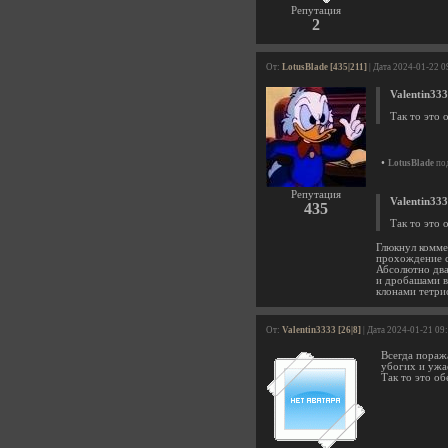
Репутация
2
От:
LotusBlade [435|211]
| Дата 2024-01-22 0
Valentin33
Так то это 
•
LotusBlade
под
Репутация
Valentin33
435
Так то это 
Глюкнул коммен
прохождение с
Абсолютно два 
и дробашами в
клонами тетри
От:
Valentin3333 [26|8]
| Дата 2024-01-21 09
Всегда поража
убогих и ужа
Так то это о