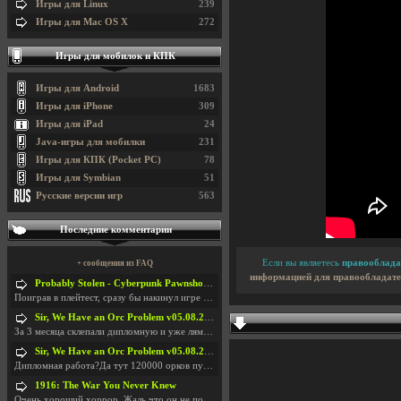
Игры для Linux
239
Игры для Mac OS X
272
Игры для мобилок и КПК
Игры для Android
1683
Игры для iPhone
309
Игры для iPad
24
Java-игры для мобилки
231
Игры для КПК (Pocket PC)
78
Игры для Symbian
51
Русские версии игр
563
Последние комментарии
Если вы являетесь
правооблада
+ сообщения из FAQ
информацией для правообладате
Probably Stolen - Cyberpunk Pawnshop Simulator v048c [Playtest]
Поиграв в плейтест, сразу бы накинул игре наивысши
Sir, We Have an Orc Problem v05.08.2026
За 3 месяца склепали дипломную и уже лям двести ба
Sir, We Have an Orc Problem v05.08.2026
Дипломная работа?Да тут 120000 орков путь выбирают
1916: The War You Never Knew
Очень хороший хоррор. Жаль что он не получил должн