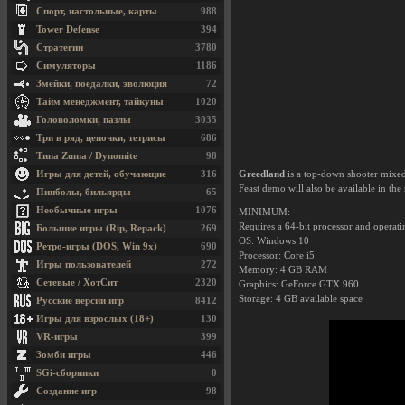
Спорт, настольные, карты
988
Tower Defense
394
Стратегии
3780
Симуляторы
1186
Змейки, поедалки, эволюция
72
Тайм менеджмент, тайкуны
1020
Головоломки, пазлы
3035
Три в ряд, цепочки, тетрисы
686
Типа Zuma / Dynomite
98
Игры для детей, обучающие
316
Greedland
is a top-down shooter mixed 
Feast demo will also be available in the 
Пинболы, бильярды
65
Необычные игры
1076
MINIMUM:
Requires a 64-bit processor and operat
Большие игры (Rip, Repack)
269
OS: Windows 10
Ретро-игры (DOS, Win 9x)
690
Processor: Core i5
Игры пользователей
272
Memory: 4 GB RAM
Сетевые / ХотСит
2320
Graphics: GeForce GTX 960
Storage: 4 GB available space
Русские версии игр
8412
Игры для взрослых (18+)
130
VR-игры
399
Зомби игры
446
SGi-сборники
0
Создание игр
98