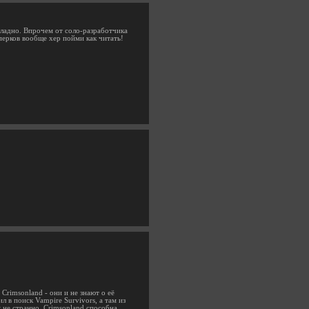
 ладно. Впрочем от соло-разработчика
перков вообще хер пойми как читать!
 Crimsonland - они и не знают о её
л в поиск Vampire Survivors, а там из
к не странно, Crimsonland способна