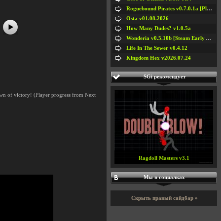
Roguebound Pirates v0.7.0.1a [Playtest]
Osta v01.08.2026
How Many Dudes? v1.0.5a
Wonderia v0.5.10b [Steam Early Access]
Life In The Sewer v0.4.12
Kingdom Hex v2026.07.24
SGi рекомендует
awn of victory! (Player progress from Next
Ragdoll Masters v3.1
Мы в социалках
Скрыть правый сайдбар »