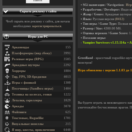
• SGi навигация / Navigation:
Игр
• Разработчик / Developer:
Инди-и
Скрыть рекламу с сайта
• Жанр / Genre:
Аркадные шутеры
• Язык:
Русская версия
(8412)
Чтоб скрыть всю рекламу с сайта, для начала
• Тип игры / Game Type:
Полная ве
необходимо
зарегистрироваться
.
• Размер / Size:
4300.00 Мб.
• Оценка игроков / Game Score:
1.
Игры для PC
• Похожие игры:
-
Vampire Survivors v1.15.114a + A
Арканоиды
155
Платформеры (вид сбоку)
3991
Greedland
- красочный roguelike-шут
Ролевые игры (RPG)
3505
монстров!
Аркадные шутеры
2292
Игра обновлена с версии 1.1.03 до 1
Хорроры
1884
Тир, FPS, 3D-бродилки
4013
Игры с физикой
1308
Песочницы (Sandbox-игры)
1404
Техника на колесах, гонки
1222
Леталки, скроллеры
1029
Вы будете играть за межзвездного на
Аркады
3070
уничтожайте бесчисленных врагов. Пр
Файтинги
625
Текстовые, Roguelike
1701
Визуальные новеллы
215
Я ищу, квесты, приключения
6440