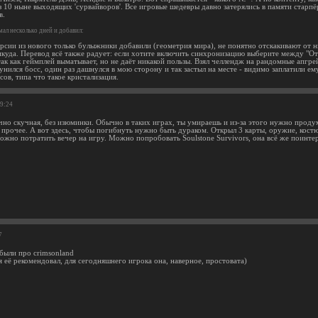
из 10 ныне выходящих 'сурвайворов'. Все игровые шедевры давно затерялись в памяти старп
в.
ал несколько дней и добавил:
ерсии из нового только булыжники добавили (геометрия мира), не понятно отскакивают от н
икуда. Перевод всё также радует: если хотите включить синхронизацию выберите между "От
так как геймплей выматывает, но не даёт никакой пользы. Взял челлендж на рандомные апгре
унился босс, один раз дашнулся в мою сторону и так застыл на месте - видимо заплатили ем
ов, типа что такое кристализация.
49:24
чно скучная, без изюминки. Обычно в таких играх, ты умираешь и из-за этого нужно проду
 прочее. А вот здесь, чтобы погибнуть нужно быть дураком. Открыл 3 карты, оружие, костю
ожно потратить вечер на игру. Можно попробовать Soulstone Survivors, она всё же поинте
7
абыли про crimsonland
я её рекомендовал, для сегодняшнего игрока она, наверное, простовата)