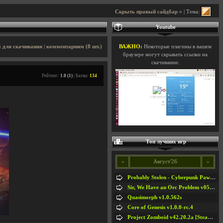
Скрыть правый сайдбар »
| Тема:
Youtube
 для скачивания
|
комментариям (8 шт.)
ВАЖНО:
Некоторые плагины в вашем
браузере могут скрывать ссылки на
скачивание.
Рейтинг:
1.0 (1)
| Баллы:
134
Топ лучших игр
«
Август'26
»
Probably Stolen - Cyberpunk Pawnshop Simulator v048c [Playtest]
Sir, We Have an Orc Problem v05.08.2026
Quasimorph v1.0.562s
Core of Genesis v1.0.0-rc.4
Project Zomboid v42.20.2a [Steam Early Access]