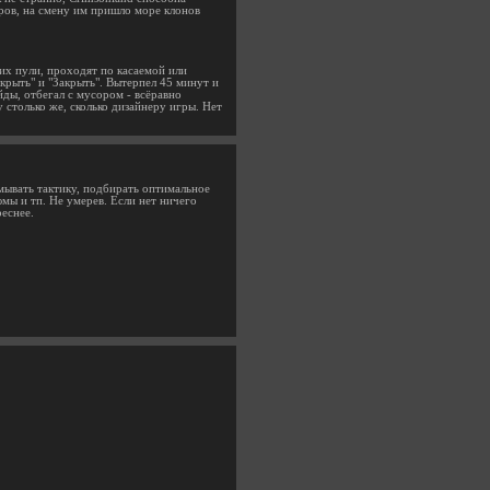
ёров, на смену им пришло море клонов
их пули, проходят по касаемой или
крыть" и "Закрыть". Вытерпел 45 минут и
йды, отбегал с мусором - всёравно
у столько же, сколько дизайнеру игры. Нет
мывать тактику, подбирать оптимальное
мы и тп. Не умерев. Если нет ничего
реснее.