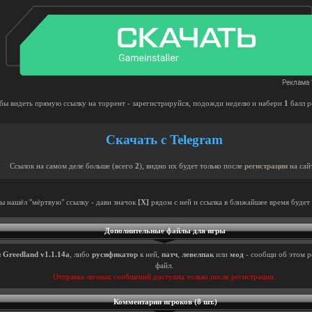
бы видеть прямую ссылку на торрент - зарегистрируйся, подожди неделю и набери
1
балл р
Скачать с Telegram
Ссылок на самом деле больше (всего
2
), видно их будет только после
регистрации
на сай
ты нашёл "мёртвую" ссылку - дави значок
[X]
рядом с ней и ссылка в ближайшее время будет 
Дополнительные файлы для игры
ы
Greedland v1.1.14a
, либо
русификатор
к ней,
патч
,
левелпак
или
мод
- сообщи об этом р
файл.
Отправка личных сообщений доступна только после регистрации.
Комментарии игроков (8 шт.)