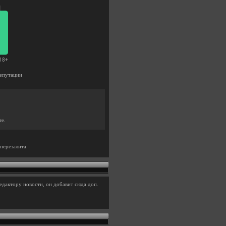
епутации
те.
перезалита.
едактору новости, он добавит сюда доп.