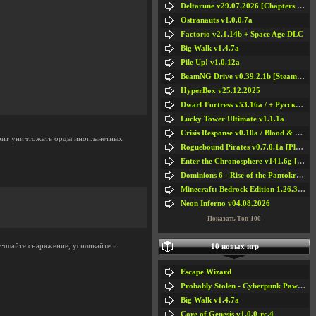
Deltarune v29.07.2026 [Chapters 1-5] / + RUS [Chapters 1-5]
Ostranauts v1.0.0.7a
Factorio v2.1.14b + Space Age DLC
Big Walk v1.4.7a
Pile Up! v1.0.12a
BeamNG Drive v0.39.2.1b [Steam Early Access]
HyperBox v25.12.2025
Dwarf Fortress v53.16a / + Русская Версия v50.12a
Lucky Tower Ultimate v1.1.1a
Crisis Response v0.10a / Blood & Bullet
тоит уничтожать орды инопланетных
Roguebound Pirates v0.7.0.1a [Playtest]
Enter the Chronosphere v141.6g [Steam Early Access]
Dominions 6 - Rise of the Pantokrator v6.35a
Minecraft: Bedrock Edition 1.26.33.1a / + TLauncher v2.89
Neon Inferno v04.08.2026
Показать Топ-100
учшайте снаряжение, усиливайте и
10 новых игр
Escape Wizard
#5
#6
Probably Stolen - Cyberpunk Pawnshop Simulator v048c [Playtest]
#7
#8
Big Walk v1.4.7a
Core of Genesis v1.0.0-rc.4