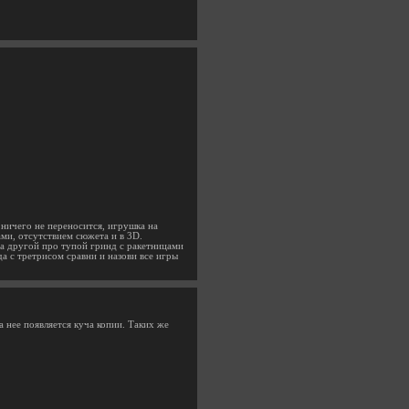
и ничего не переносится, игрушка на
ми, отсутствием сюжета и в 3D.
, а другой про тупой гринд с ракетницами
а с третрисом сравни и назови все игры
 нее появляется куча копии. Таких же