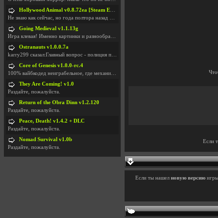
Hollywood Animal v0.8.72ea [Steam Early Access]
Не знаю как сейчас, но года полтора назад игра был
Going Medieval v1.1.13g
Игра клевая! Именно картинки и разнообразия в стро
Ostranauts v1.0.0.7a
karry299 сказал:Главный вопрос - полиция по-прежне
Core of Genesis v1.0.0-rc.4
Что
100% вайбкодед неиграбельное, где механики знает т
They Are Coming! v1.0
Раздайте, пожалуйста.
Return of the Obra Dinn v1.2.120
Раздайте, пожалуйста.
Peace, Death! v1.4.2 + DLC
Раздайте, пожалуйста.
Nomad Survival v1.0b
Если 
Раздайте, пожалуйста.
Если ты нашел
новую версию
игр