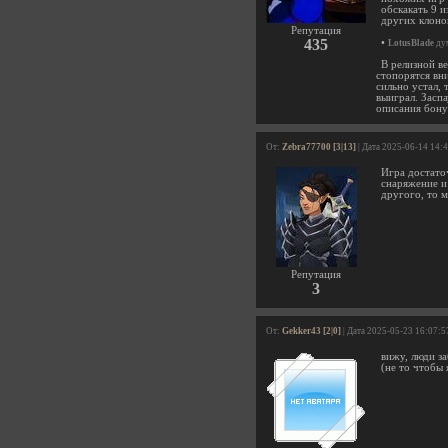
обскакать 9 
других клоно
Репутация
435
•
LotusBlade
дум
В релизной в
стопорятся вн
сильно устал, 
выиграл. Заспа
описания бонус
От:
Zebra77700 [3|13]
| Дата 2025-06-14 14:
Игра достато
снаряжение и
другого, то м
Репутация
3
От:
Gekker43 [2|0]
| Дата 2025-05-23 16:07:5
вижу, люди з
(не то чтобы 