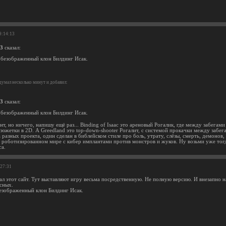
9:14:13
33
сказал:
обезображенный клон Билдинг Исак.
умал несколько минут и добавил:
33
сказал:
обезображенный клон Билдинг Исак.
т, но ничего, напишу ещё раз... Binding of Isaac это ареновый Рогалик, где между забегам
южетки в 2D. А Greedland это top-down-shooter Рогалит, с системой прокачки между забега
разных проекта, один сделан в библейском стиле про боль, утрату, слёзы, смерть, демонов
 роботизированном мире с кибер имплантами против монстров и жуков. Ну возьми уже тогд
са.
:27:31
л этот сайт. Тут выставляют игру весьма посредственную. Не полную версию. И внезапно на
сных.
безображенный клон Билдинг Исак.