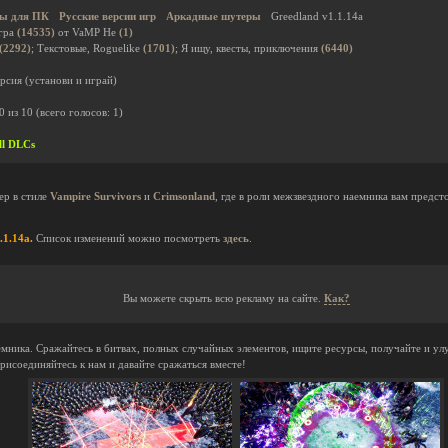
ы для ПК
Русские версии игр
Аркадные шутеры
Greedland v1.1.14a
гра
(14535)
от VaMP He
(1)
(2292)
; Текстовые, Roguelike
(1701)
; Я ищу, квесты, приключения
(6440)
рсия (установи и играй)
0
из
10
(всего голосов:
1
)
ll DLCs
ер в стиле
Vampire Survivors
и
Crimsonland
, где в роли межзвездного наемника вам предс
.1.14a.
Список изменений можно посмотреть
здесь
.
Вы можете скрыть всю рекламу на сайте.
Как?
емника. Сражайтесь в битвах, полных случайных элементов, ищите ресурсы, получайте и ул
исоединяйтесь к нам и давайте сражаться вместе!