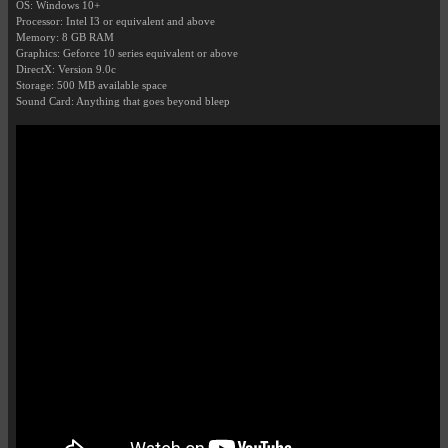
OS: Windows 10+
Processor: Intel I3 or equivalent and above
Memory: 8 GB RAM
Graphics: Geforce 10 series equivalent or above
DirectX: Version 9.0c
Storage: 500 MB available space
Sound Card: Anything that goes beyond bleep