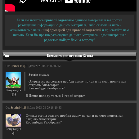
Если вы являетесь
правообладателем
данного материала и вы против
размещения информации о данном материале, либо ссылок на него -
ознакомьтесь с нашей
информацией для правообладателей
и присылайте нам
письмо. Если Вы против размещения данного материала - администрация с
радостью пойдет Вам на встречу!
Комментарии игроков (2 шт.)
От:
Herbro [19|5]
| Дата 2023-08-11 02:02:56
Socrin
сказал:
Открыл все на солдата пройдя демку но так и не смог понять как
открыть Апотекария.
Кто нибудь Разобрался?
Репутация
19
В Демке походу только 1 герой открыт
От:
Socrin [4|118]
| Дата 2023-08-09 16:10:33
Открыл все на солдата пройдя демку но так и не смог понять как
открыть Апотекария.
Кто нибудь Разобрался?
Репутация
4