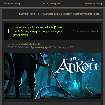
Левый сайдбар
FAQ / Общение
Правый сайдбар
Описание игры, торрент, скриншоты, видео
Быстрый переход к:
ссылкам для скачивания
|
комментариям (2 шт.)
Скачать игру An Ankou v0.5.2a [Steam
Early Access] - торрент, игра на стадии
Рейтинга пока нет | Баллы:
7
разработки
Игру добавил
John2s [11866|1666]
|
2025-05-29 (обновлено) |
Аркадные шутеры (2292)
| Просмотров: 7389