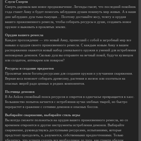
Слуги Смерти
Смерть даровала вам новое предназначение. Легенды гласят, что последний покойник
года станет Анку и будет помогать заблудшим душам покинуть мир живых. А в наши
дни заблудших душ тьма-тьмущая… Поэтому доставайте косу, телегу и орудия
вашего прижизненного ремесла, чтобы собирать ресурсы и души, создавать новое
оружие и выживать в проклятых землях.
Орудия вашего ремесла
Каждое прохождение — это новый Анку, принесший с собой в загробный мир все
навыки и орудия своего прижизненного ремесла. С каждым новым Анку в вашем
распоряжении окажется новый набор уникального оружия и умений для истребления
непокорных демонов. Сколько душ вы отправите на вечный покой, будучи кузнецом
или солдатом, аптекарем или поваром?
Ресурсы и создание предметов
Проклятые земли богаты ресурсами для создания оружия и улучшения снаряжения.
Верная коса поможет собирать древесину, растения и железо или охотиться на
опасных зверей ради ценных и редких компонентов.
Полчища демонов
В An Ankou спокойный поиск ресурсов и секретов в одночасье превращается в хаос.
Большинство попыток начнется с истребления кучки злобных тварей, но быстро
перерастет в сражение с сотнями демонов и опасных боссов.
Выбирайте снаряжение, выбирайте стиль игры
Вы всегда сможете положиться на орудия вашего прижизненного ремесла, но со
временем откроются и другие инструменты истребления демонов. Выбирайте
снаряжение, руководствуясь доступными ресурсами, испытаниями, которые
предстоит преодолеть, и, разумеется, собственными предпочтениями. Только
убедитесь, что успеете создать все необходимое до того, как станете обедом.