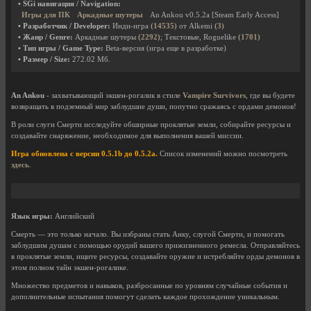
• SGi навигация / Navigation:
Игры для ПК
Аркадные шутеры
An Ankou v0.5.2a [Steam Early Access]
• Разработчик / Developer:
Инди-игра
(14535)
от Alkemi
(3)
• Жанр / Genre:
Аркадные шутеры
(2292)
; Текстовые, Roguelike
(1701)
• Тип игры / Game Type:
Beta-версия (игра еще в разработке)
• Размер / Size:
272.02 Мб.
An Ankou
- захватывающий экшен-рогалик в стиле
Vampire Survivors
, где вы будете
возвращать в подземный мир заблудшие души, попутно сражаясь с ордами демонов!
В роли слуги Смерти исследуйте обширные проклятые земли, собирайте ресурсы и
создавайте снаряжение, необходимое для выполнения вашей миссии.
Игра обновлена с версии 0.5.1b до 0.5.2a.
Список изменений можно посмотреть
здесь
.
Язык игры:
Английский
Смерть — это только начало. Вы избраны стать Анку, слугой Смерти, и помогать
заблудшим душам с помощью орудий вашего прижизненного ремесла. Отправляйтесь
в проклятые земли, ищите ресурсы, создавайте оружие и истребляйте орды демонов в
этом полном тайн экшен-рогалике.
Множество предметов и навыков, разбросанные по уровням случайные события и
дополнительные испытания помогут сделать каждое прохождение уникальным.