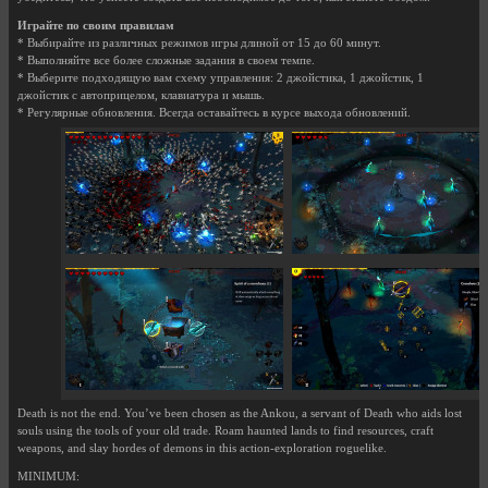
Играйте по своим правилам
* Выбирайте из различных режимов игры длиной от 15 до 60 минут.
* Выполняйте все более сложные задания в своем темпе.
* Выберите подходящую вам схему управления: 2 джойстика, 1 джойстик, 1
джойстик с автоприцелом, клавиатура и мышь.
* Регулярные обновления. Всегда оставайтесь в курсе выхода обновлений.
Death is not the end. You’ve been chosen as the Ankou, a servant of Death who aids lost
souls using the tools of your old trade. Roam haunted lands to find resources, craft
weapons, and slay hordes of demons in this action-exploration roguelike.
MINIMUM: