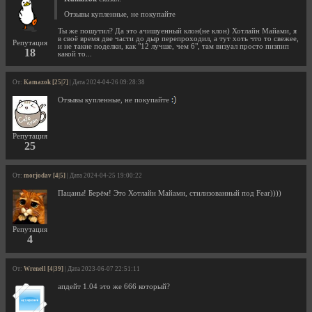
Отзывы купленные, не покупайте
Ты же пошутил? Да это ачишуенный клон(не клон) Хотлайн Майами, я
в своё время две части до дыр перепроходил, а тут хоть что то свежее,
Репутация
и не такие поделки, как "12 лучше, чем 6", там визуал просто пизпип
18
какой то...
От:
Kamazok [25|7]
| Дата 2024-04-26 09:28:38
Отзывы купленные, не покупайте
Репутация
25
От:
morjodav [4|5]
| Дата 2024-04-25 19:00:22
Пацаны! Берём! Это Хотлайн Майами, стилизованный под Fear))))
Репутация
4
От:
Wrenell [4|39]
| Дата 2023-06-07 22:51:11
апдейт 1.04 это же 666 который?