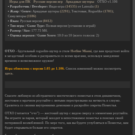
Игры для ПК
Русские версии игр
Аркадные шутеры
OTXO v1.106
• Разработчик / Developer:
Инди-игра
(14535)
от Lateralis
(1)
• Жанр / Genre:
Аркадные шутеры
(2291)
; Текстовые, Roguelike
(1701)
;
Симуляторы
(1186)
• Язык:
Русская версия
(8412)
• Тип игры / Game Type:
Полная версия (установи и играй)
• Размер / Size:
177.75 Мб.
• Оценка игроков / Game Score:
10.0
из
10
(всего голосов:
2
)
OTXO
- брутальный roguelite-шутер в стиле
Hotline Miami
, где вам предстоит войти
в загадочный особняк и расправиться со всеми врагами, используя замедление
времени и всевозможное оружие!
Игра обновлена с версии 1.05 до 1.106.
Список изменений можно посмотреть
здесь
.
Спасите любимую из абстрактного мистического поместья в этом динамичном,
жестоком и мрачном роуглайте с лютыми перестрелками на меткость и слоумо.
Сразитесь со своими внутренними демонами и раскройте секреты Поместья.
OTXO (читается “очо”) — жестокий шутер с видом сверху и элементами роуглайта.
Вы играете за парня, который заходит в непостижимое поместье в поисках своей
потерянной возлюбленной. По мере того, как вы будете углубляться в Поместье, вам
будет открываться больше его секретов.