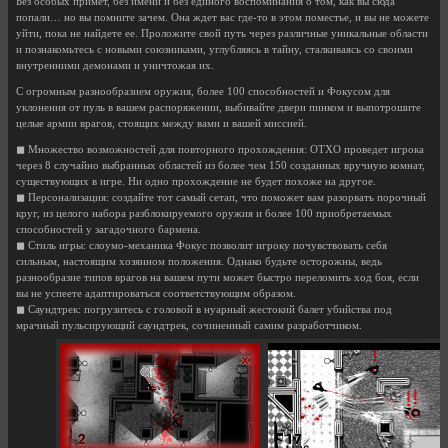
Без особых примет, без имени и без единого воспоминания о том, как вы сюда
попали… но вы помните зачем. Она ждет вас где-то в этом поместье, и вы не можете
уйти, пока не найдете ее. Проложите свой путь через различные уникальные области
и познакомьтесь с новыми союзниками, углубляясь в тайну, сталкиваясь со своими
внутренними демонами и уничтожая их.
С огромным разнообразием оружия, более 100 способностей и Фокусом для
уклонения от пуль в вашем распоряжении, выбивайте двери пинком и выпотрошите
целые армии врагов, стоящих между вами и вашей миссией.
◼ Множество возможностей для повторного прохождения: OTXO проведет игрока
через 8 случайно выбранных областей из более чем 150 созданных вручную комнат,
существующих в игре. Ни одно прохождение не будет похоже на другое.
◼ Персонализация: создайте тот самый сетап, что поможет вам разорвать порочный
круг, из целого набора разблокируемого оружия и более 100 приобретаемых
способностей у загадочного бармена.
◼ Стиль игры: слоумо-механика Фокус позволит игроку почувствовать себя
сильным, настоящим хозяином положения. Однако будьте осторожны, ведь
разнообразие типов врагов на вашем пути может быстро переломить ход боя, если
вы не успеете адаптироваться соответствующим образом.
◼ Саундтрек: погрузитесь с головой в нуарный жестокий балет убийства под
мрачный пульсирующий саундтрек, сочиненный самим разработчиком.