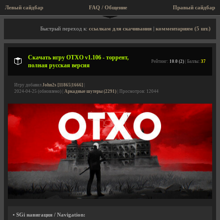
Левый сайдбар
FAQ / Общение
Правый сайдбар
Описание игры, торрент, скриншоты, видео
Быстрый переход к:
ссылкам для скачивания
|
комментариям (5 шт.)
Скачать игру OTXO v1.106 - торрент,
Рейтинг:
10.0 (2)
| Баллы:
37
полная русская версия
Игру добавил
John2s [11865|1666]
|
2024-04-25 (обновлено) |
Аркадные шутеры (2291)
| Просмотров: 12044
• SGi навигация / Navigation: