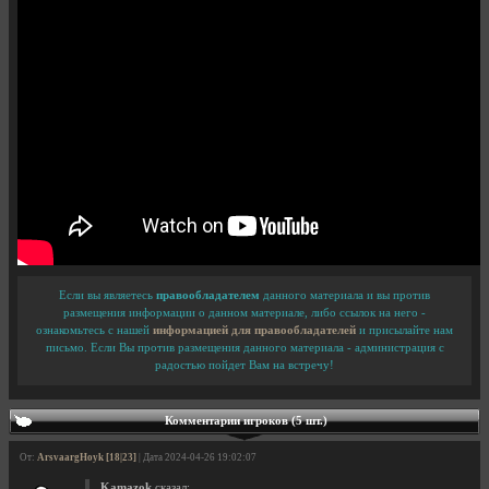
Если вы являетесь
правообладателем
данного материала и вы против
размещения информации о данном материале, либо ссылок на него -
ознакомьтесь с нашей
информацией для правообладателей
и присылайте нам
письмо. Если Вы против размещения данного материала - администрация с
радостью пойдет Вам на встречу!
Комментарии игроков (5 шт.)
От:
ArsvaargHoyk [18|23]
| Дата 2024-04-26 19:02:07
Kamazok
сказал: