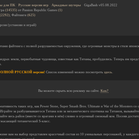
ы для ПК
Русские версии игр
Аркадные шутеры
GigaBash v05.08.2022
гра
(14535)
от Passion Republic Games
(1)
(2292)
; Файтинги
(625)
рсия (установи и играй)
нтами файтинга с полной разрушаемостью окружения, где огромные монстры в стиле японс
 недрах земли, первобытные чудовища, известные как Титаны, пробудились. Теперь им предст
о.
о ПОЛНОЙ РУССКОЙ версии!
Список изменений можно посмотреть
здесь
.
Вы можете скрыть всю рекламу на сайте.
Как?
реативность таких игр, как Power Stone, Super Smash Bros. Ultimate и War of the Monsters 
Играйте за разбушевавшегося Титана или за механического охотника на Титанов, вызывайте
айте весь район (вместе со врагами в нём) словно в огромный снежный ком. Посеяв достат
ужасающий титанический S-класс.
ме вам на выбор представлен красочный состав из 10 уникальных персонажей, у каждого