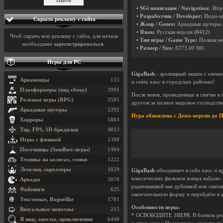
• SGi навигация / Navigation:
Игр
• Разработчик / Developer:
Инди-и
Скрыть рекламу с сайта
• Жанр / Genre:
Аркадные шутеры
• Язык:
Русская версия
(8412)
Чтоб скрыть всю рекламу с сайта, для начала
• Тип игры / Game Type:
Полная ве
необходимо
зарегистрироваться
.
• Размер / Size:
8273.00 Мб.
Игры для PC
GigaBash
- зрелищный экшен с элеме
Арканоиды
155
и сеять хаос в городских районах!
Платформеры (вид сбоку)
3991
После веков, проведенных в спячке в
Ролевые игры (RPG)
3505
другом за полное мировое господств
Аркадные шутеры
2292
Игра обновлена с Демо-версии д
Хорроры
1884
Тир, FPS, 3D-бродилки
4013
Игры с физикой
1308
Песочницы (Sandbox-игры)
1404
Техника на колесах, гонки
1222
Леталки, скроллеры
1029
GigaBash
объединяет в себе хаос и к
классических фильмов жанра кайдзю. 
Аркады
3070
радиовышкой как дубинкой или скатыв
Файтинги
625
окончательную форму и перейдёте в 
Текстовые, Roguelike
1701
Особенности игры:
Визуальные новеллы
215
* ОСВОБОДИТЕ ЗВЕРЯ. В боевом режи
Я ищу, квесты, приключения
6440