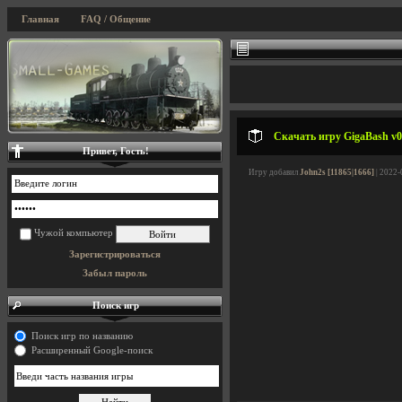
Главная
FAQ / Общение
Скачать игру GigaBash v05
Привет, Гость!
Игру добавил
John2s [11865|1666]
| 2022-
Чужой компьютер
Зарегистрироваться
Забыл пароль
Поиск игр
Поиск игр по названию
Расширенный Google-поиск