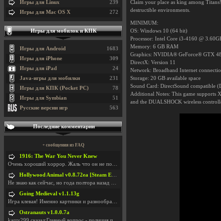
Игры для Linux
239
Claim your place as king among Titans
destructible environments.
Игры для Mac OS X
272
MINIMUM:
Игры для мобилок и КПК
OS: Windows 10 (64 bit)
Processor: Intel Core i3-4160 @ 3.60
Memory: 6 GB RAM
Игры для Android
1683
Graphics: NVIDIA® GeForce® GTX 48
Игры для iPhone
309
DirectX: Version 11
Игры для iPad
24
Network: Broadband Internet connecti
Java-игры для мобилки
231
Storage: 20 GB available space
Sound Card: DirectSound compatible (D
Игры для КПК (Pocket PC)
78
Additional Notes: This game supports X
Игры для Symbian
51
and the DUALSHOCK wireless controller
Русские версии игр
563
Последние комментарии
+ сообщения из FAQ
1916: The War You Never Knew
Очень хороший хоррор. Жаль что он не получил должн
Hollywood Animal v0.8.72ea [Steam Early Access]
Не знаю как сейчас, но года полтора назад игра был
Going Medieval v1.1.13g
Игра клевая! Именно картинки и разнообразия в стро
Ostranauts v1.0.0.7a
karry299 сказал:Главный вопрос - полиция по-прежне