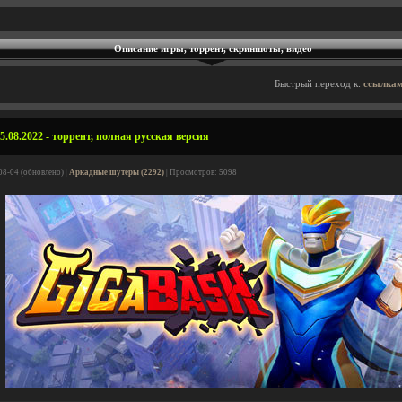
Описание игры, торрент, скриншоты, видео
Быстрый переход к:
ссылкам
.08.2022 - торрент, полная русская версия
08-04 (обновлено) |
Аркадные шутеры (2292)
| Просмотров: 5098