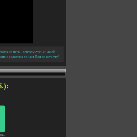
ылок на него - ознакомьтесь с нашей
ция с радостью пойдет Вам на встречу!
.):