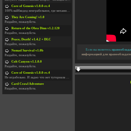
Core of Genesis v1.0.0-rc.4
100% вайбкодед неиграбельное, где механики знает т
They Are Coming! v1.0
Раздайте, пожалуйста.
Return of the Obra Dinn v1.2.120
Раздайте, пожалуйста.
Peace, Death! v1.4.2 + DLC
Раздайте, пожалуйста.
Если вы являетесь
правооблада
Nomad Survival v1.0b
информацией для правообладате
Раздайте, пожалуйста.
Colt Canyon v1.1.0.0
Раздайте, пожалуйста.
Core of Genesis v1.0.0-rc.4
Не играбельно. И ладно что нет туториала и ничего
Card Crawl Adventure
Раздайте, пожалуйста.