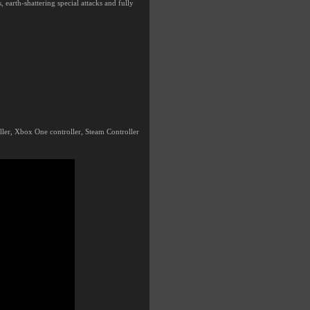
, earth-shattering special attacks and fully
ller, Xbox One controller, Steam Controller