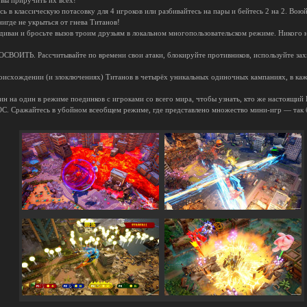
 вы приручить их всех!
классическую потасовку для 4 игроков или разбивайтесь на пары и бейтесь 2 на 2. Вою
нигде не укрыться от гнева Титанов!
ан и бросьте вызов троим друзьям в локальном многопользовательском режиме. Никого н
ТЬ. Рассчитывайте по времени свои атаки, блокируйте противников, используйте захв
схождении (и злоключениях) Титанов в четырёх уникальных одиночных кампаниях, в кажд
на один в режиме поединков с игроками со всего мира, чтобы узнать, кто же настоящий 
ажайтесь в убойном всеобщем режиме, где представлено множество мини-игр — так буд