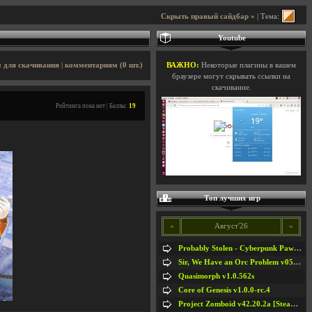
Скрыть правый сайдбар »
| Тема:
Youtube
 для скачивания
|
комментариям (0 шт.)
ВАЖНО:
Некоторые плагины в вашем
браузере могут скрывать ссылки на
скачивание.
Рейтинга пока нет | Баллы:
19
Топ лучших игр
«
Август'26
»
Probably Stolen - Cyberpunk Pawnshop Simulator v048c [Playtest]
Sir, We Have an Orc Problem v05.08.2026
Quasimorph v1.0.562s
Core of Genesis v1.0.0-rc.4
Project Zomboid v42.20.2a [Steam Early Access]