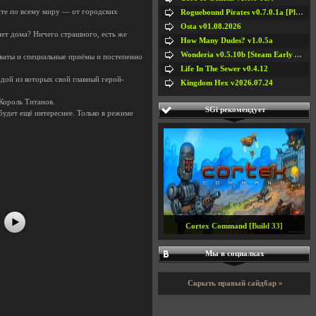
йте по всему миру — от городских
Roguebound Pirates v0.7.0.1a [Playtest]
Osta v01.08.2026
ет дома? Ничего страшного, есть же
How Many Dudes? v1.0.5a
Wonderia v0.5.10b [Steam Early Access]
аты и специальные приёмы и постепенно
Life In The Sewer v0.4.12
ой из которых свой главный герой-
Kingdom Hex v2026.07.24
Король Титанов.
SGi рекомендует
ет ещё интереснее. Только в режиме
#5
#6
#7
#8
Cortex Command [Build 33]
Мы в социалках
Скрыть правый сайдбар »