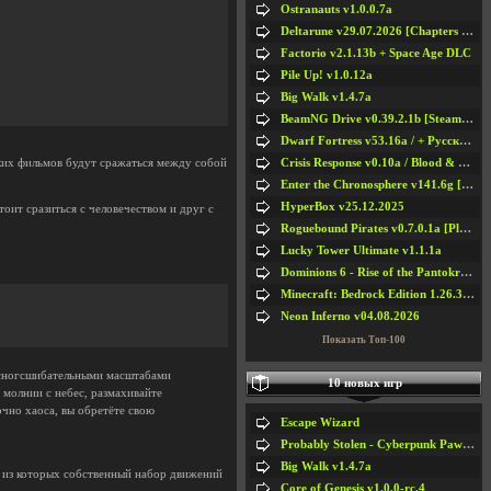
Ostranauts v1.0.0.7a
Deltarune v29.07.2026 [Chapters 1-5] / + RUS [Chapters 1-5]
Factorio v2.1.13b + Space Age DLC
Pile Up! v1.0.12a
Big Walk v1.4.7a
BeamNG Drive v0.39.2.1b [Steam Early Access]
Dwarf Fortress v53.16a / + Русская Версия v50.12a
Crisis Response v0.10a / Blood & Bullet
ких фильмов будут сражаться между собой
Enter the Chronosphere v141.6g [Steam Early Access]
HyperBox v25.12.2025
оит сразиться с человечеством и друг с
Roguebound Pirates v0.7.0.1a [Playtest]
Lucky Tower Ultimate v1.1.1a
Dominions 6 - Rise of the Pantokrator v6.35a
Minecraft: Bedrock Edition 1.26.33.1a / + TLauncher v2.89
Neon Inferno v04.08.2026
Показать Топ-100
со сногсшибательными масштабами
10 новых игр
 молнии с небес, размахивайте
очно хаоса, вы обретёте свою
Escape Wizard
Probably Stolen - Cyberpunk Pawnshop Simulator v048c [Playtest]
Big Walk v1.4.7a
 из которых собственный набор движений
Core of Genesis v1.0.0-rc.4