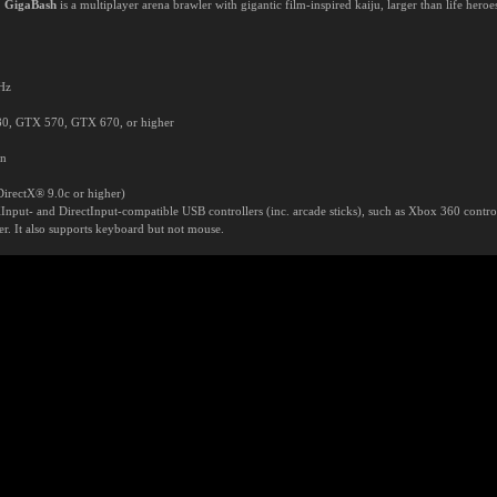
!
GigaBash
is a multiplayer arena brawler with gigantic film-inspired kaiju, larger than life heroes
GHz
0, GTX 570, GTX 670, or higher
on
irectX® 9.0c or higher)
Input- and DirectInput-compatible USB controllers (inc. arcade sticks), such as Xbox 360 contro
. It also supports keyboard but not mouse.