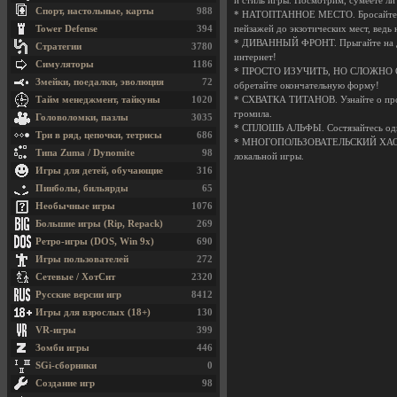
и стиль игры. Посмотрим, сумеете ли
Спорт, настольные, карты
988
* НАТОПТАННОЕ МЕСТО. Бросайтесь в 
Tower Defense
394
пейзажей до экзотических мест, ведь 
* ДИВАННЫЙ ФРОНТ. Прыгайте на див
Стратегии
3780
интернет!
Симуляторы
1186
* ПРОСТО ИЗУЧИТЬ, НО СЛОЖНО ОСВОИ
Змейки, поедалки, эволюция
72
обретайте окончательную форму!
Тайм менеджмент, тайкуны
1020
* СХВАТКА ТИТАНОВ. Узнайте о прои
громила.
Головоломки, пазлы
3035
* СПЛОШЬ АЛЬФЫ. Состязайтесь один 
Три в ряд, цепочки, тетрисы
686
* МНОГОПОЛЬЗОВАТЕЛЬСКИЙ ХАОС. Ср
Типа Zuma / Dynomite
98
локальной игры.
Игры для детей, обучающие
316
Пинболы, бильярды
65
Необычные игры
1076
Большие игры (Rip, Repack)
269
Ретро-игры (DOS, Win 9x)
690
Игры пользователей
272
Сетевые / ХотСит
2320
Русские версии игр
8412
Игры для взрослых (18+)
130
VR-игры
399
Зомби игры
446
SGi-сборники
0
Создание игр
98