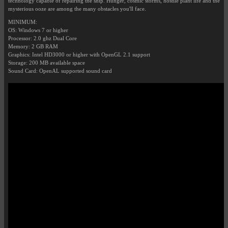
technology capable of repairing the ship. Hunger, cosmic storms, hostile plant life and the
mysterious ooze are among the many obstacles you'll face.
MINIMUM:
OS: Windows 7 or higher
Processor: 2.0 ghz Dual Core
Memory: 2 GB RAM
Graphics: Intel HD3000 or higher with OpenGL 2.1 support
Storage: 200 MB available space
Sound Card: OpenAL supported sound card