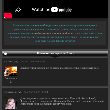
Если вы являетесь
правообладателем
данного материала и вы против
размещения информации о данном материале, либо ссылок на него -
ознакомьтесь с нашей
информацией для правообладателей
и присылайте нам
письмо. Если Вы против размещения данного материала - администрация с
радостью пойдет Вам на встречу!
Комментарии игроков (2 шт.)
От:
EzrA [4|8]
| Дата 2022-10-07 00:47:57
Зависает при первой же попытке взаимодействия с репликатором.
Репутация
4
От:
impostor [5|5]
| Дата 2022-06-27 13:14:14
Для сведения в игре есть такие языки как: Русский, Английский,
Французский, Итальянский, Немецкий, Испанский, Датский, Японский,
Нидерландский, Польский, Португальский.