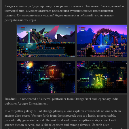
Каждая новая игра будет проходить на разных планетах. Это может быть красивый и
цветущий мир, а может оказаться раскалённая вулканическими извержениями
планета. От климатических условий будет меняться и геймплей, что повышает
реиграбельность игры.
Residual
... a new breed of survival platformer from OrangePixel and legendary indie
publisher Apogee Entertainment.
In a forgotten galaxy full of strange planets, a lone explorer crash-lands on one with an
ancient alien secret. Venture forth from the shipwreck across a harsh, unpredictable,
procedurally generated world. Harvest food and make campfires to stay alive. Craft
science-fiction survival tools like teleporters and mining devices. Unearth alien