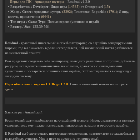
Игры для ПК
Аркадные шутеры
Residual v1.2.0
• Разработчик / Developer:
Инди-игра
(14535)
от Orangepixel
(15)
• Жанр / Genre:
Аркадные шутеры
(2292)
; Текстовые, Roguelike
(1701)
; Я ищу,
квесты, приключения
(6441)
• Тип игры / Game Type:
Полная версия (установи и играй)
• Размер / Size:
125.39 Мб.
Residual
- красочный пиксельный survival-платформер со случайно генерируемыми
мирами, где вы окажетесь в роли исследователя, чей космический шаттл разбивается
на неизвестной планете!
Вам предстоит создавать себе экипировку, возводить различные постройки, добывать
ресурсы, исследовать инопланетные технологии, сражаться с неизведанными
существами и постараться починить свой корабль, чтобы отправиться в следующую
звездную систему.
Игра обновлена с версии 1.1.3b до 1.2.0.
Список изменений можно посмотреть
здесь
.
Язык игры:
Английский
Космический шаттл разбивается на отдалённой планете. Игрок оказывается в тяжелых
условиях, ведь ему нужно исследовать неизвестные локации и отстроить корабль.
В
Residual
вы будете решать интересные головоломки, повстречаете дружелюбных и
враждебных существ. Мир в игре процедурно-генерируемый.