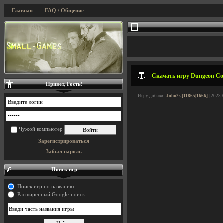
Главная
FAQ / Общение
Скачать игру Dungeon Cor
Привет, Гость!
Игру добавил
John2s [11865|1666]
| 2023-
Чужой компьютер
Зарегистрироваться
Забыл пароль
Поиск игр
Поиск игр по названию
Расширенный Google-поиск