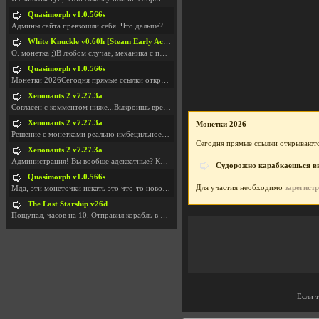
Quasimorph v1.0.566s
Админы сайта превзошли себя. Что дальше? Засунь се
White Knuckle v0.60h [Steam Early Access]
О. монетка ;)В любом случае, механика с поиском мо
Quasimorph v1.0.566s
Монетки 2026Сегодня прямые ссылки открываются посл
Xenonauts 2 v7.27.3a
Согласен с комментом ниже...Выкроишь время чтобы з
Xenonauts 2 v7.27.3a
Монетки 2026
Решение с монетками реально имбецильное. Как сдела
Сегодня прямые ссылки открываютс
Xenonauts 2 v7.27.3a
Администрация! Вы вообще адекватные? Какие монетки
Судорожно карабкаешься вве
Quasimorph v1.0.566s
Для участия необходимо
зарегист
Мда, эти монеточки искать это что-то новое в сфере
The Last Starship v26d
Пощупал, часов на 10. Отправил корабль в другую Га
Если 