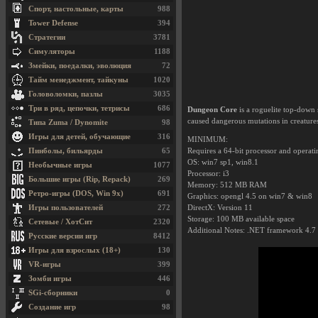
Спорт, настольные, карты
988
Tower Defense
394
Стратегии
3781
Симуляторы
1188
Змейки, поедалки, эволюция
72
Тайм менеджмент, тайкуны
1020
Головоломки, пазлы
3035
Три в ряд, цепочки, тетрисы
686
Dungeon Core
is a roguelite top-down 
caused dangerous mutations in creatures
Типа Zuma / Dynomite
98
Игры для детей, обучающие
316
MINIMUM:
Пинболы, бильярды
65
Requires a 64-bit processor and operat
OS: win7 sp1, win8.1
Необычные игры
1077
Processor: i3
Большие игры (Rip, Repack)
269
Memory: 512 MB RAM
Ретро-игры (DOS, Win 9x)
691
Graphics: opengl 4.5 on win7 & win8
Игры пользователей
272
DirectX: Version 11
Storage: 100 MB available space
Сетевые / ХотСит
2320
Additional Notes: .NET framework 4.7 
Русские версии игр
8412
Игры для взрослых (18+)
130
VR-игры
399
Зомби игры
446
SGi-сборники
0
Создание игр
98