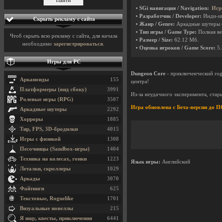
• SGi навигация / Navigation:
Игр
• Разработчик / Developer:
Инди-и
Скрыть рекламу с сайта
• Жанр / Genre:
Аркадные шутеры
• Тип игры / Game Type:
Полная ве
Чтоб скрыть всю рекламу с сайта, для начала
• Размер / Size:
62.12 Мб.
необходимо
зарегистрироваться
.
• Оценка игроков / Game Score:
5.
Игры для PC
Dungeon Core
- приключенческий rog
Арканоиды
155
центра!
Платформеры (вид сбоку)
3991
Из-за неудачного эксперимента, ста
Ролевые игры (RPG)
3507
Игра обновлена с Бета-версии до
Аркадные шутеры
2292
Хорроры
1885
Тир, FPS, 3D-бродилки
4015
Игры с физикой
1308
Песочницы (Sandbox-игры)
1404
Техника на колесах, гонки
1223
Язык игры:
Английский
Леталки, скроллеры
1029
Аркады
3070
Файтинги
625
Текстовые, Roguelike
1701
Визуальные новеллы
215
Я ищу, квесты, приключения
6441