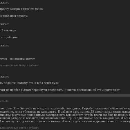
сказал:
тряску камеры в главном меню
то вибрация походу.
сказал:
а 2 секунды
 апгрейдами.
сказал:
тетик - кондрашка хватит
думал несколько минут и добавил:
сказал:
ь подойти, потому что в тебя летят пули
учит на пробел рывком через пули проходить. и хинты постоянно об этом повторяют
6:35:33
он Enter The Gungeon из всех, что когда-либо выходили. Разрабу показалось забавным заст
 медленно, когда убиваешь предыдущего. И забавно дать им под 25 дамаг, когда хилки выпаду
миналы, в которые приходиться расстреливать всю обойму, чтобы враги вообще появились по
ейший разброс за всю историю компьютерных игр. И одинаковые боссы каждый раз. И все к
И новые пушки хуже стартового пистолета. И валюта для покупок в уровне та же что и меж
умал несколько минут и добавил: