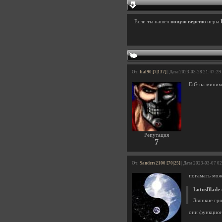
Если ты нашел
новую версию
игры
От:
fial90 [7|137]
| Дата 2023-03-28 21:47:29
EtG на минима
Репутация
7
От:
Sanders2100 [70|25]
| Дата 2023-03-07 0
погамать мож
LotusBlade
Звонкие гр
они функцион