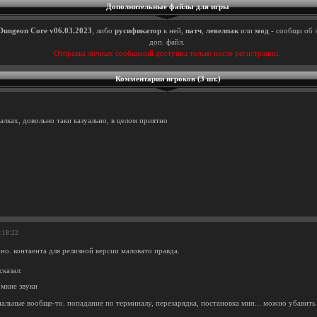
Дополнительные файлы для игры
Dungeon Core v06.03.2023
, либо
русификатор
к ней,
патч
,
левелпак
или
мод
- сообщи об 
доп. файл.
Отправка личных сообщений доступна только после регистрации.
Комментарии игроков (3 шт.)
лках, довольно таки казуально, в целом приятно
2:18:22
но. контаента для релизной версии маловато правда.
сказал:
омкие звуки
альные вообще-то. попадание по терминалу, перезарядка, постановка мин... можно убавить 