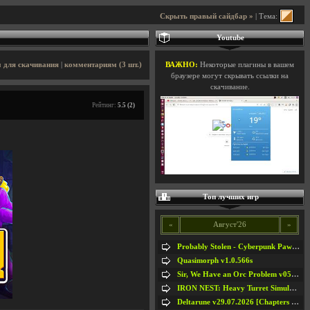
Скрыть правый сайдбар »
| Тема:
Youtube
 для скачивания
|
комментариям (3 шт.)
ВАЖНО:
Некоторые плагины в вашем
браузере могут скрывать ссылки на
скачивание.
Рейтинг:
5.5 (2)
Топ лучших игр
«
Август'26
»
Probably Stolen - Cyberpunk Pawnshop Simulator v048c [Playtest]
Quasimorph v1.0.566s
Sir, We Have an Orc Problem v05.08.2026
IRON NEST: Heavy Turret Simulator v1.0a
Deltarune v29.07.2026 [Chapters 1-5] / + RUS [Chapters 1-5]