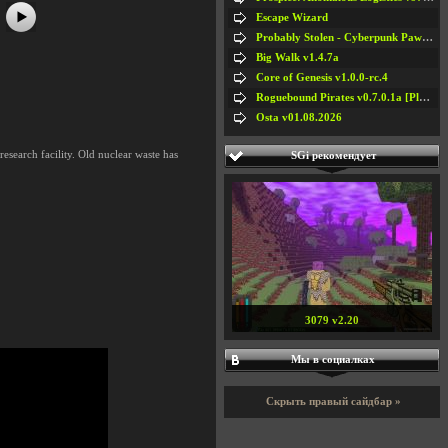
Escape Wizard
Probably Stolen - Cyberpunk Pawnshop Simulator v048c [Playtest]
Big Walk v1.4.7a
Core of Genesis v1.0.0-rc.4
Roguebound Pirates v0.7.0.1a [Playtest]
Osta v01.08.2026
esearch facility. Old nuclear waste has
SGi рекомендует
3079 v2.20
Мы в социалках
Скрыть правый сайдбар »