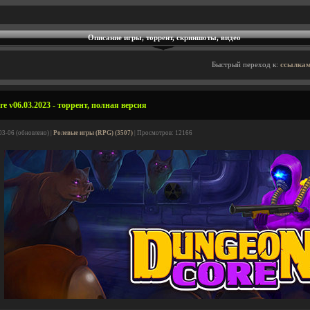
Описание игры, торрент, скриншоты, видео
Быстрый переход к:
ссылкам
e v06.03.2023 - торрент, полная версия
03-06 (обновлено) |
Ролевые игры (RPG) (3507)
| Просмотров: 12166