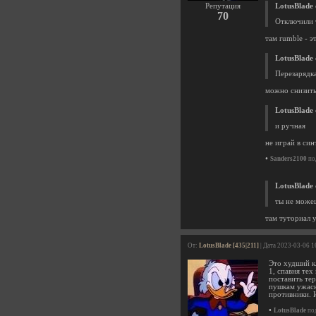
Репутация
LotusBlade
70
Отключили 
там rumble - э
LotusBlade
Перезарядк
можно снизить
LotusBlade
и ручная
не играй в син
•
Sanders2100
по
LotusBlade
ты не можеш
там туториал 
От:
LotusBlade [435|211]
| Дата 2023-03-06 1
Это худший кл
1, спавня тех
поставить тер
пушкам ужасн
противники. 
•
LotusBlade
под