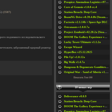
Prospice: Anomalous Logistics v97 [Playtest]
Core of Genesis v1.0.0-rc.4
Station Breach: Deep Core
PG)
(3507)
BeamNG Drive v0.39.4.0b [Steam Early Access]
Factorio v2.1.14b + Space Age DLC
Ostranauts v1.0.0.7a
Project Zomboid v42.20.2a [Steam Early Access]
DOOM The Gallery Experience v1.4.2
арого подземного исследовательского
Lucky Tower Ultimate v1.1.2a
Escape Wizard
 уничтожить заброшенный ядерный реактор.
HyperBox v25.12.2025
Pile Up! v1.0.12a
Big Walk v1.4.7a
Dungeons & Degenerate Gamblers v2.0.2a
Original War - Sand of Siberia v1.6.30
Показать Топ-100
10 новых игр
#5
#6
#7
#8
Deliverance v0.0.9
Station Breach: Deep Core
DOOM The Gallery Experience v1.4.2
Prospice: Anomalous Logistics v97 [Playtest]