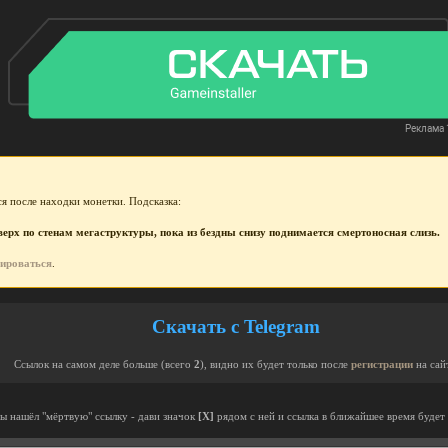
я после находки монетки. Подсказка:
рх по стенам мегаструктуры, пока из бездны снизу поднимается смертоносная слизь.
рироваться
.
Скачать с Telegram
Ссылок на самом деле больше (всего
2
), видно их будет только после
регистрации
на сай
ты нашёл "мёртвую" ссылку - дави значок
[X]
рядом с ней и ссылка в ближайшее время будет 