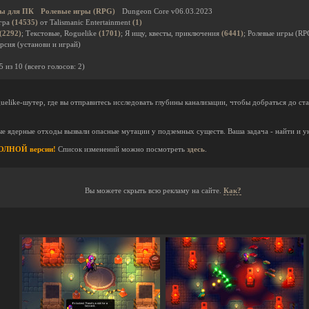
ы для ПК
Ролевые игры (RPG)
Dungeon Core v06.03.2023
гра
(14535)
от Talismanic Entertainment
(1)
(2292)
; Текстовые, Roguelike
(1701)
; Я ищу, квесты, приключения
(6441)
; Ролевые игры (R
рсия (установи и играй)
5
из
10
(всего голосов:
2
)
uelike-шутер, где вы отправитесь исследовать глубины канализации, чтобы добраться до ст
рые ядерные отходы вызвали опасные мутации у подземных существ. Ваша задача - найти и
 ПОЛНОЙ версии!
Список изменений можно посмотреть
здесь
.
Вы можете скрыть всю рекламу на сайте.
Как?