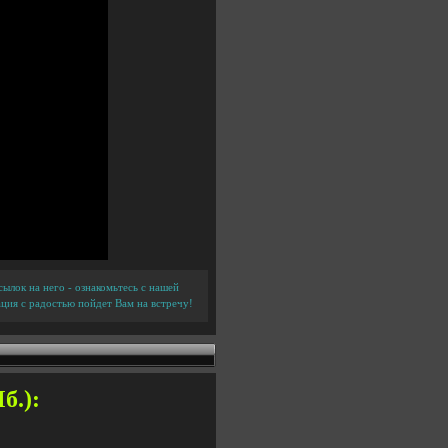
ылок на него - ознакомьтесь с нашей
ция с радостью пойдет Вам на встречу!
б.):