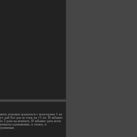
авить игроков сражаться с монстрами 1 на
т дай бог раз за этаж на +5 хп. И забавно
 2 раза на комнату. И забавно дать всем
омнаты одинаковые, и этажи, и
уровневая.