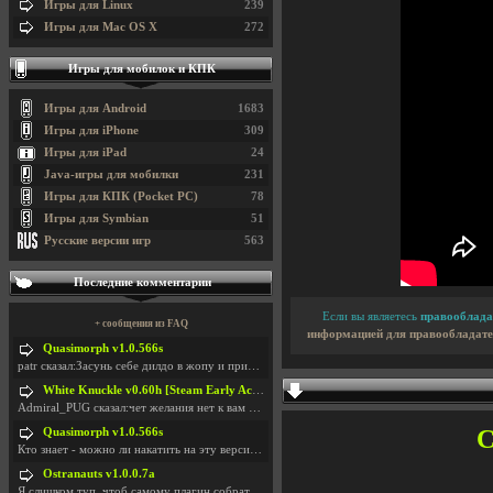
Игры для Linux
239
Игры для Mac OS X
272
Игры для мобилок и КПК
Игры для Android
1683
Игры для iPhone
309
Игры для iPad
24
Java-игры для мобилки
231
Игры для КПК (Pocket PC)
78
Игры для Symbian
51
Русские версии игр
563
Последние комментарии
Если вы являетесь
правооблада
+ сообщения из FAQ
информацией для правообладате
Quasimorph v1.0.566s
patr сказал:Засунь себе дилдо в жопу и пришли фотк
White Knuckle v0.60h [Steam Early Access]
Admiral_PUG сказал:чет желания нет к вам сюда захо
С
Quasimorph v1.0.566s
Кто знает - можно ли накатить на эту версию моды?
Ostranauts v1.0.0.7a
Я слишком туп, чтоб самому плагин собрать. И что-т