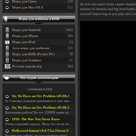
Игры для Linux
239
As you can expect from a game inspir
Игры для Mac OS X
272
mixture of enemies and big boss battles t
yourself improving as you play and you
Игры для мобилок и КПК
Игры для Android
1683
Игры для iPhone
309
Игры для iPad
24
Java-игры для мобилки
231
Игры для КПК (Pocket PC)
78
Игры для Symbian
51
Русские версии игр
563
Последние комментарии
+ сообщения из FAQ
Sir, We Have an Orc Problem v05.08.2026
За 3 месяца склепали дипломную и уже лям двести ба
Sir, We Have an Orc Problem v05.08.2026
Дипломная работа?Да тут 120000 орков путь выбирают
1916: The War You Never Knew
Очень хороший хоррор. Жаль что он не получил должн
Hollywood Animal v0.8.72ea [Steam Early Access]
Не знаю как сейчас, но года полтора назад игра был