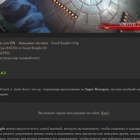
ы для ПК
Аркадные шутеры
Good Knight v24g
гра
(14535)
от Good Knight
(1)
(2292)
я (игра еще в разработке)
.0.2
ll hack n’ slash shoot ‘em up, черпающая вдохновение из
Super Hexagon
, где ваш храбрый м
щами.
Вы можете скрыть всю рекламу на сайте.
Как?
ght
контролируется всего одной кнопкой, которую вы нажимаете, чтобы атаковать и одновр
же можете удерживать кнопку атаки и нацеливать свои выстрелы или замедлять время, испол
ред, поэтому вам нужно изменять его направление, чтобы помочь ему избежать вражеского о