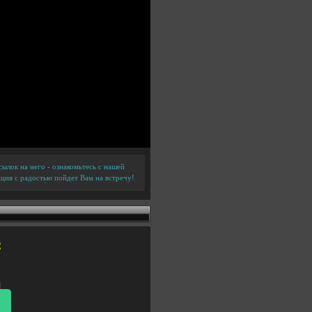
ылок на него - ознакомьтесь с нашей
ция с радостью пойдет Вам на встречу!
: