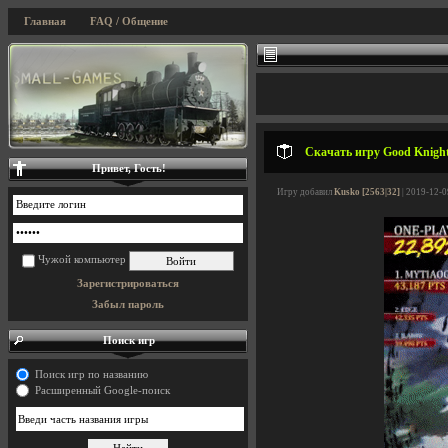
Главная
FAQ / Общение
Скачать игру Good Knight
Привет, Гость!
Игру добавил
Kusko [2563|32]
| 2019-12-0
Чужой компьютер
Зарегистрироваться
Забыл пароль
Поиск игр
Поиск игр по названию
Расширенный Google-поиск