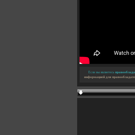
Если вы являетесь
правооблада
информацией для правообладате