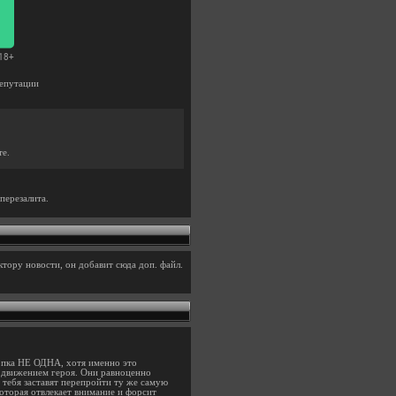
епутации
те.
перезалита.
тору новости, он добавит сюда доп. файл.
нопка НЕ ОДНА, хотя именно это
о движением героя. Они равноценно
, тебя заставят перепройти ту же самую
которая отвлекает внимание и форсит