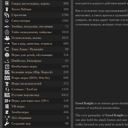
находятся в радиусе действия вашей а
Спорт, настольные, карты
988
Tower Defense
394
Как и положено игре вдохновленной
Стратегии
3780
впечатляет, а смесь врагов и сражен
умирать, но игра дарит чувство улуч
Симуляторы
1186
сочетания жанров, которые стоит поп
Змейки, поедалки, эволюция
72
Тайм менеджмент, тайкуны
1020
Головоломки, пазлы
3035
Три в ряд, цепочки, тетрисы
686
Типа Zuma / Dynomite
98
Игры для детей, обучающие
316
Пинболы, бильярды
65
Необычные игры
1076
Большие игры (Rip, Repack)
269
Ретро-игры (DOS, Win 9x)
690
Игры пользователей
272
Сетевые / ХотСит
2320
Русские версии игр
8412
Игры для взрослых (18+)
130
Good Knight
is an intense genre-bendi
VR-игры
399
manner of mythical monstrosities.
Зомби игры
446
The core gameplay of
Good Knight
is 
SGi-сборники
0
can also hold the attack button and aim 
Создание игр
98
walks forward so you need to switch his