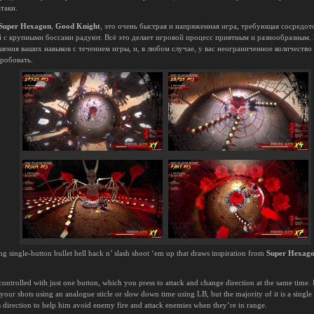
таки.
Super Hexagon
,
Good Knight
, это очень быстрая и напряженная игра, требующая сосредот
ий с крупными боссами радуют. Всё это делает игровой процесс приятным и разнообразным. 
шения ваших навыков с течением игры, и, в любом случае, у вас неограниченное количеств
робовать.
ng single-button bullet hell hack n’ slash shoot ‘em up that draws inspiration from
Super Hexag
controlled with just one button, which you press to attack and change direction at the same time. I
your shots using an analogue sticle or slow down time using LB, but the majority of it is a singl
 direction to help him avoid enemy fire and attack enemies when they’re in range.