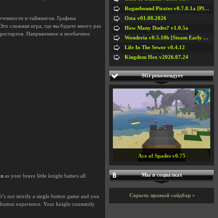
Roguebound Pirates v0.7.0.1a [Playtest]
Osta v01.08.2026
оченности и таймингов. Графика
Это сложная игра, где вы будете много раз
How Many Dudes? v1.0.5a
о рестартов. Напряженное и необычное
Wonderia v0.5.10b [Steam Early Access]
Life In The Sewer v0.4.12
Kingdom Hex v2026.07.24
SGi рекомендует
Ace of Spades v0.75
Мы в социалках
on
as your brave little knight batters all
Скрыть правый сайдбар »
t’s not strictly a single button game and you
e button experience. Your knight constantly