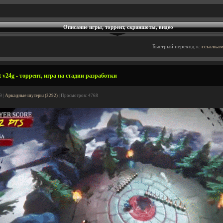
Описание игры, торрент, скриншоты, видео
Быстрый переход к:
ссылкам
 v24g - торрент, игра на стадии разработки
9 |
Аркадные шутеры (2292)
| Просмотров: 4768