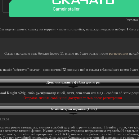
бы видеть прямую ссылку на торрент - зарегистрируйся, подожди неделю и набери
1
балл р
Ссылок на самом деле больше (всего
1
), видно их будет только после
регистрации
на сай
ты нашёл "мёртвую" ссылку - дави значок
[X]
рядом с ней и ссылка в ближайшее время будет 
Дополнительные файлы для игры
ood Knight v24g
, либо
русификатор
к ней,
патч
,
левелпак
или
мод
- сообщи об этом редак
Отправка личных сообщений доступна только после регистрации.
Комментарии игроков (1 шт.)
8:39:06
ксагона ровно столько же, сколько в любой другой игре — нисколько. Начнём с того, что к
я в качестве главной фишки. Нужно управлять отдельно направлением стрельбы И отдельн
е стрелять, то геймплей превращается в ПАЗЛ, иначе это top-down shooter. Если погибнешь
о. Тут нет случайной генерации. Дико лагает. Слишком много лишней анимации и графики, 