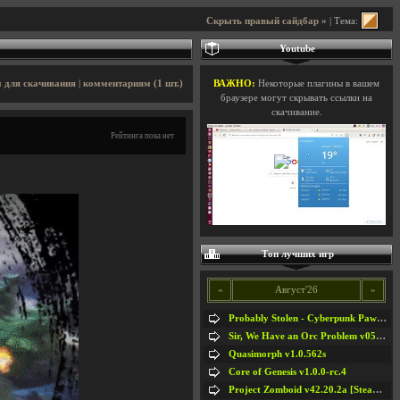
Скрыть правый сайдбар »
| Тема:
Youtube
 для скачивания
|
комментариям (1 шт.)
ВАЖНО:
Некоторые плагины в вашем
браузере могут скрывать ссылки на
скачивание.
Рейтинга пока нет
Топ лучших игр
«
Август'26
»
Probably Stolen - Cyberpunk Pawnshop Simulator v048c [Playtest]
Sir, We Have an Orc Problem v05.08.2026
Quasimorph v1.0.562s
Core of Genesis v1.0.0-rc.4
Project Zomboid v42.20.2a [Steam Early Access]