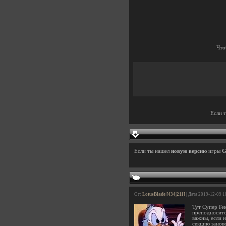
Что
Если 
Если ты нашел
новую версию
игры
G
От:
LotusBlade [434|211]
| Дата 2019-12-09 1
Тут Супер Ге
преподноситс
важны, если н
секцию занов