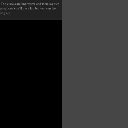
. The visuals are impressive and there’s a nice
s nails so you’ll die a lot, but you can feel
king out.