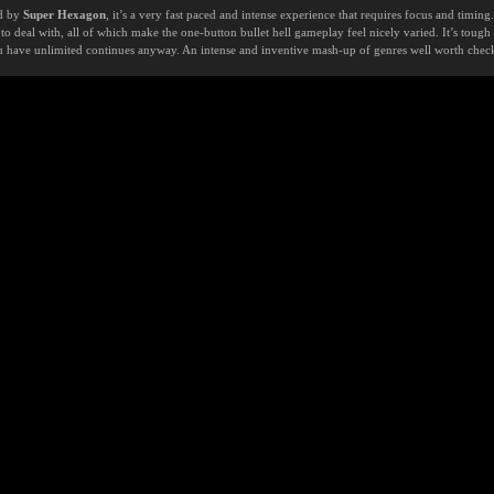
ed by
Super Hexagon
, it’s a very fast paced and intense experience that requires focus and timing
o deal with, all of which make the one-button bullet hell gameplay feel nicely varied. It’s tough a
 have unlimited continues anyway. An intense and inventive mash-up of genres well worth chec