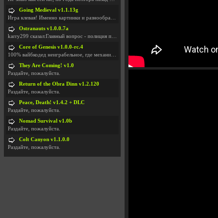
Going Medieval v1.1.13g
Игра клевая! Именно картинки и разнообразия в стро
Ostranauts v1.0.0.7a
karry299 сказал:Главный вопрос - полиция по-прежне
Core of Genesis v1.0.0-rc.4
100% вайбкодед неиграбельное, где механики знает т
They Are Coming! v1.0
Раздайте, пожалуйста.
Return of the Obra Dinn v1.2.120
Раздайте, пожалуйста.
Peace, Death! v1.4.2 + DLC
Раздайте, пожалуйста.
Nomad Survival v1.0b
Раздайте, пожалуйста.
Colt Canyon v1.1.0.0
Раздайте, пожалуйста.