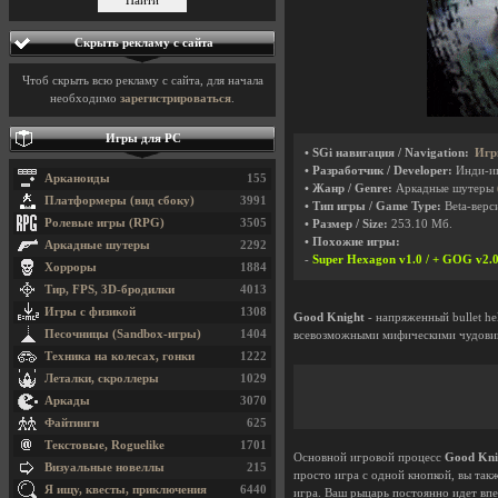
Скрыть рекламу с сайта
Чтоб скрыть всю рекламу с сайта, для начала
необходимо
зарегистрироваться
.
Игры для PC
• SGi навигация / Navigation:
Игр
• Разработчик / Developer:
Инди-и
Арканоиды
155
• Жанр / Genre:
Аркадные шутеры
Платформеры (вид сбоку)
3991
• Тип игры / Game Type:
Beta-верси
Ролевые игры (RPG)
3505
• Размер / Size:
253.10 Мб.
• Похожие игры:
Аркадные шутеры
2292
-
Super Hexagon v1.0 / + GOG v2.0
Хорроры
1884
Тир, FPS, 3D-бродилки
4013
Игры с физикой
1308
Good Knight
- напряженный bullet he
Песочницы (Sandbox-игры)
1404
всевозможными мифическими чудови
Техника на колесах, гонки
1222
Леталки, скроллеры
1029
Аркады
3070
Файтинги
625
Текстовые, Roguelike
1701
Основной игровой процесс
Good Kni
Визуальные новеллы
215
просто игра с одной кнопкой, вы так
Я ищу, квесты, приключения
6440
игра. Ваш рыцарь постоянно идет впе