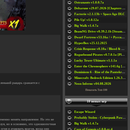
Ostranauts v1.0.0.7a
Deltarune v29.07.2026 [Chapters 1-5] / + RUS [Chapters 1-5]
Factorio v2.1.13b + Space Age DLC
Pile Up! v1.0.12a
Big Walk v1.4.7a
BeamNG Drive v0.39.2.1b [Steam Early Access]
Dwarf Fortress v53.16a / + Русская Версия v50.12a
HyperBox v25.12.2025
Crisis Response v0.10a / Blood & Bullet
Roguebound Pirates v0.7.0.1a [Playtest]
Lucky Tower Ultimate v1.1.1a
Enter the Chronosphere v141.6g [Steam Early Access]
Dominions 6 - Rise of the Pantokrator v6.35a
Minecraft: Bedrock Edition 1.26.33.1a / + TLauncher v2.89
аленький рыцарь сражается с
Neon Inferno v04.08.2026
Показать Топ-100
10 новых игр
Escape Wizard
Probably Stolen - Cyberpunk Pawnshop Simulator v048c [Playtest]
еменно менять направление. Но это не
Big Walk v1.4.7a
ьзуя, но в основмно, это однокнопочная
гня и атаковать врагов, когда они
Core of Genesis v1.0.0-rc.4