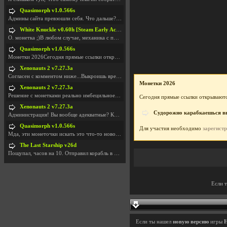
Quasimorph v1.0.566s
Админы сайта превзошли себя. Что дальше? Засунь се
White Knuckle v0.60h [Steam Early Access]
О. монетка ;)В любом случае, механика с поиском мо
Quasimorph v1.0.566s
Монетки 2026Сегодня прямые ссылки открываются посл
Xenonauts 2 v7.27.3a
Согласен с комментом ниже...Выкроишь время чтобы з
Монетки 2026
Xenonauts 2 v7.27.3a
Решение с монетками реально имбецильное. Как сдела
Сегодня прямые ссылки открываютс
Xenonauts 2 v7.27.3a
Судорожно карабкаешься вве
Администрация! Вы вообще адекватные? Какие монетки
Quasimorph v1.0.566s
Для участия необходимо
зарегист
Мда, эти монеточки искать это что-то новое в сфере
The Last Starship v26d
Пощупал, часов на 10. Отправил корабль в другую Га
Если 
Если ты нашел
новую версию
игры