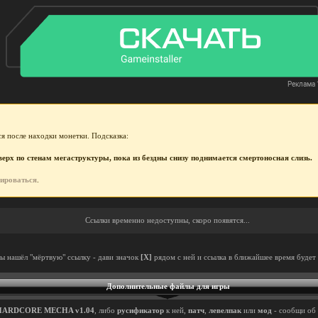
я после находки монетки. Подсказка:
рх по стенам мегаструктуры, пока из бездны снизу поднимается смертоносная слизь.
рироваться
.
Ссылки временно недоступны, скоро появятся...
ты нашёл "мёртвую" ссылку - дави значок
[X]
рядом с ней и ссылка в ближайшее время будет 
Дополнительные файлы для игры
HARDCORE MECHA v1.04
, либо
русификатор
к ней,
патч
,
левелпак
или
мод
- сообщи об 