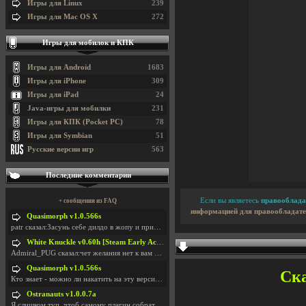
Игры для Linux
239
Игры для Mac OS X
272
Игры для мобилок и КПК
Игры для Android
1683
Игры для iPhone
309
Игры для iPad
24
Java-игры для мобилки
231
Игры для КПК (Pocket PC)
78
Игры для Symbian
51
Русские версии игр
563
Последние комментарии
Если вы являетесь
правооблада
+ сообщения из FAQ
информацией для правообладате
Quasimorph v1.0.566s
patr сказал:Засунь себе дилдо в жопу и пришли фотк
White Knuckle v0.60h [Steam Early Access]
Admiral_PUG сказал:чет желания нет к вам сюда захо
Quasimorph v1.0.566s
Ска
Кто знает - можно ли накатить на эту версию моды?
Ostranauts v1.0.0.7a
Я слишком туп, чтоб самому плагин собрать. И что-т