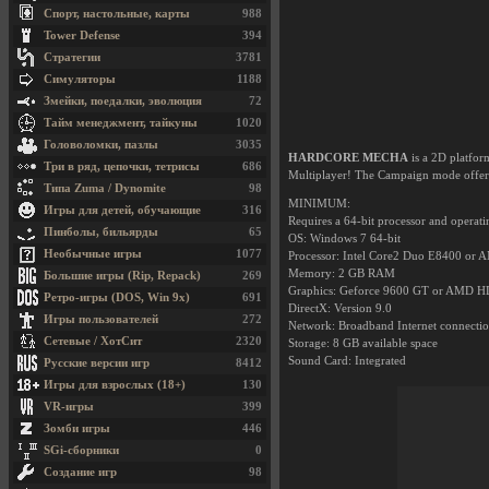
Спорт, настольные, карты
988
Tower Defense
394
Стратегии
3781
Симуляторы
1188
Змейки, поедалки, эволюция
72
Тайм менеджмент, тайкуны
1020
Головоломки, пазлы
3035
HARDCORE MECHA
is a 2D platfor
Три в ряд, цепочки, тетрисы
686
Multiplayer! The Campaign mode offers
Типа Zuma / Dynomite
98
MINIMUM:
Игры для детей, обучающие
316
Requires a 64-bit processor and operat
Пинболы, бильярды
65
OS: Windows 7 64-bit
Необычные игры
1077
Processor: Intel Core2 Duo E8400 or
Memory: 2 GB RAM
Большие игры (Rip, Repack)
269
Graphics: Geforce 9600 GT or AMD 
Ретро-игры (DOS, Win 9x)
691
DirectX: Version 9.0
Игры пользователей
272
Network: Broadband Internet connecti
Сетевые / ХотСит
2320
Storage: 8 GB available space
Sound Card: Integrated
Русские версии игр
8412
Игры для взрослых (18+)
130
VR-игры
399
Зомби игры
446
SGi-сборники
0
Создание игр
98