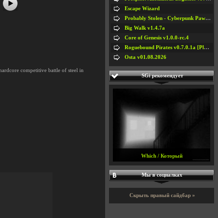
Escape Wizard
Probably Stolen - Cyberpunk Pawnshop Simulator v048c [Playtest]
Big Walk v1.4.7a
Core of Genesis v1.0.0-rc.4
Roguebound Pirates v0.7.0.1a [Playtest]
Osta v01.08.2026
ardcore competitive battle of steel in
SGi рекомендует
Which / Который
Мы в социалках
Скрыть правый сайдбар »