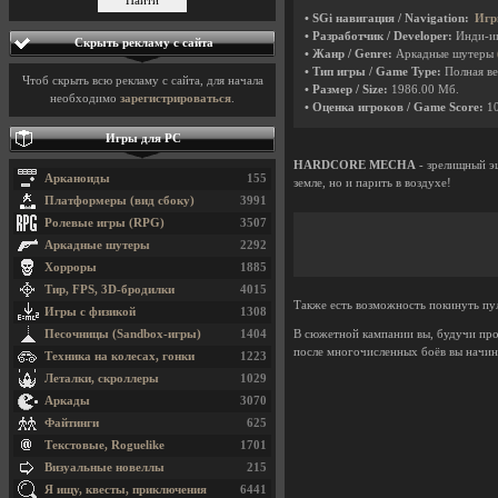
• SGi навигация / Navigation:
Игр
• Разработчик / Developer:
Инди-и
Скрыть рекламу с сайта
• Жанр / Genre:
Аркадные шутеры
• Тип игры / Game Type:
Полная ве
Чтоб скрыть всю рекламу с сайта, для начала
• Размер / Size:
1986.00 Мб.
необходимо
зарегистрироваться
.
• Оценка игроков / Game Score:
1
Игры для PC
HARDCORE MECHA
- зрелищный э
Арканоиды
155
земле, но и парить в воздухе!
Платформеры (вид сбоку)
3991
Ролевые игры (RPG)
3507
Аркадные шутеры
2292
Хорроры
1885
Тир, FPS, 3D-бродилки
4015
Также есть возможность покинуть пу
Игры с физикой
1308
Песочницы (Sandbox-игры)
1404
В сюжетной кампании вы, будучи про
после многочисленных боёв вы начинае
Техника на колесах, гонки
1223
Леталки, скроллеры
1029
Аркады
3070
Файтинги
625
Текстовые, Roguelike
1701
Визуальные новеллы
215
Я ищу, квесты, приключения
6441