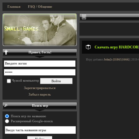
Главная
FAQ / Общение
Скачать игру HARDCORE 
Привет, Гость!
Игру добавил
John2s [11865|1666]
| 2019-
Чужой компьютер
Зарегистрироваться
Забыл пароль
Поиск игр
Поиск игр по названию
Расширенный Google-поиск