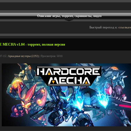
Описание игры, торрент, скриншоты, видео
Быстрый переход к:
ссылкам
MECHA v1.04 - торрент, полная версия
07-15 |
Аркадные шутеры (2292)
| Просмотров: 5010