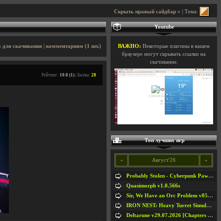
Скрыть правый сайдбар »
| Тема:
Youtube
 для скачивания
|
комментариям (1 шт.)
ВАЖНО:
Некоторые плагины в вашем
браузере могут скрывать ссылки на
скачивание.
Рейтинг:
10.0 (1)
| Баллы:
28
Топ лучших игр
«
Август'26
»
Probably Stolen - Cyberpunk Pawnshop Simulator v048c [Playtest]
Quasimorph v1.0.566s
Sir, We Have an Orc Problem v05.08.2026
IRON NEST: Heavy Turret Simulator v1.0a
Deltarune v29.07.2026 [Chapters 1-5] / + RUS [Chapters 1-5]