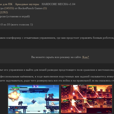
ы для ПК
Аркадные шутеры
HARDCORE MECHA v1.04
гра
(14535)
от RocketPunch Games
(1)
(2292)
рсия (установи и играй)
0.0
из
10
(всего голосов:
1
)
шкен-платформер с отзывчивым управлением, где вам предстоит управлять боевым роботом,
Вы можете скрыть всю рекламу на сайте.
Как?
льт его управления и выйти для пешей разведки предстоящего поля сражения и местонахож
фессиональным наёмником, в ходе выполнения порученных вам заданий оказываетесь втяну
те задумываться, ради чего развернулась вся эта война и на правильной ли вы оказались с