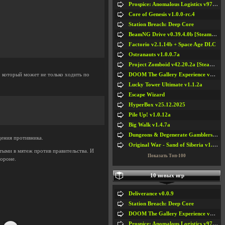
Prospice: Anomalous Logistics v97 [Playtest]
Core of Genesis v1.0.0-rc.4
Station Breach: Deep Core
BeamNG Drive v0.39.4.0b [Steam Early Access]
Factorio v2.1.14b + Space Age DLC
Ostranauts v1.0.0.7a
Project Zomboid v42.20.2a [Steam Early Access]
DOOM The Gallery Experience v1.4.2
 который может не только ходить по
Lucky Tower Ultimate v1.1.2a
Escape Wizard
HyperBox v25.12.2025
Pile Up! v1.0.12a
Big Walk v1.4.7a
Dungeons & Degenerate Gamblers v2.0.2a
дения противника.
Original War - Sand of Siberia v1.6.30
тыми в мятеж против правительства. И
Показать Топ-100
тороне.
#5
#6
10 новых игр
#7
#8
Deliverance v0.0.9
Station Breach: Deep Core
DOOM The Gallery Experience v1.4.2
Prospice: Anomalous Logistics v97 [Playtest]