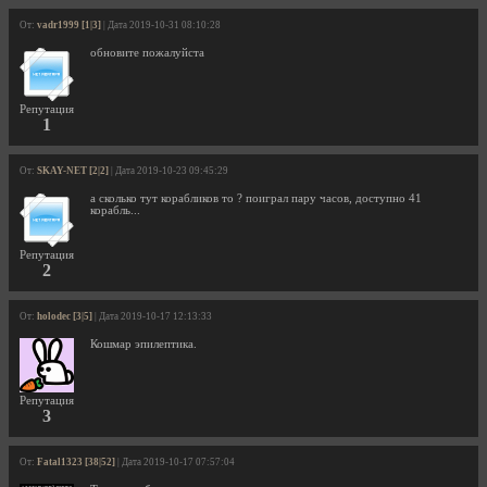
От:
vadr1999 [1|3]
| Дата 2019-10-31 08:10:28
обновите пожалуйста
Репутация
1
От:
SKAY-NET [2|2]
| Дата 2019-10-23 09:45:29
а сколько тут корабликов то ? поиграл пару часов, доступно 41
корабль...
Репутация
2
От:
holodec [3|5]
| Дата 2019-10-17 12:13:33
Кошмар эпилептика.
Репутация
3
От:
Fatal1323 [38|52]
| Дата 2019-10-17 07:57:04