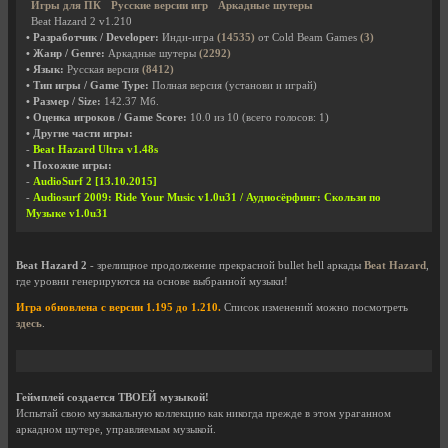
Игры для ПК
Русские версии игр
Аркадные шутеры
Beat Hazard 2 v1.210
• Разработчик / Developer:
Инди-игра
(14535)
от Cold Beam Games
(3)
• Жанр / Genre:
Аркадные шутеры
(2292)
• Язык:
Русская версия
(8412)
• Тип игры / Game Type:
Полная версия (установи и играй)
• Размер / Size:
142.37 Мб.
• Оценка игроков / Game Score:
10.0
из
10
(всего голосов:
1
)
• Другие части игры:
-
Beat Hazard Ultra v1.48s
• Похожие игры:
-
AudioSurf 2 [13.10.2015]
-
Audiosurf 2009: Ride Your Music v1.0u31 / Аудиосёрфинг: Скользи по
Музыке v1.0u31
Beat Hazard 2
- зрелищное продолжение прекрасной bullet hell аркады
Beat Hazard
,
где уровни генерируются на основе выбранной музыки!
Игра обновлена с версии 1.195 до 1.210.
Список изменений можно посмотреть
здесь
.
Геймплей создается ТВОЕЙ музыкой!
Испытай свою музыкальную коллекцию как никогда прежде в этом ураганном
аркадном шутере, управляемым музыкой.