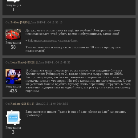
Репутация
1
От:
Zyklon [58|19]
| Дата 2019-11-04 15:53:10
Да уж, мечта эпилептика та ещё, но весёлая! Электроника тоже
некислая качает, чтоб убить время и обмузониться, самое оно!
•
Zyklon
думал несколько часов и добавил:
Репутация
58
Такими темпами и папку свою с музлом на 10 гигов прослушаю
полностью)))
От:
LotusBlade [435|211]
| Дата 2019-11-04 10:46:33
В общем эта игра предлагает то же самое, что аркадные битвы в
Космических Рейнджерах 2, только эффекты выкручены на 300%.
Быстро надоедает, так как нет контента и нормальной системы
прокачки между уровнями. Ни тебе кампании, ни кастомизации. С тем
же успехом можно врубить музыку, взять перечницу и трусить в глаза,
Репутация
хаотично подпрыгивая на одной ноге, а в рот сунуть столовую ложку
435
горчицы.
От:
Radiator258 [3|12]
| Дата 2019-11-04 00:43:55
Запускается и пишет: "game is out of date. please update" как решить
проблему?
Репутация
3