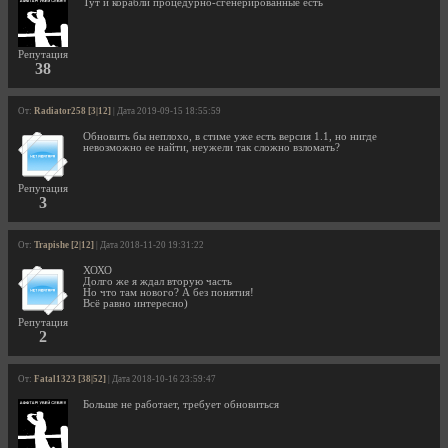
Тут и корабли процедурно-сгенерированные есть
Репутация
38
От:
Radiator258 [3|12]
| Дата 2019-09-15 18:55:59
Обновить бы неплохо, в стиме уже есть версия 1.1, но нигде
невозможно ее найти, неужели так сложно взломать?
Репутация
3
От:
Trapishe [2|12]
| Дата 2018-11-20 19:31:22
ХОХО
Долго же я ждал вторую часть
Но что там нового? А без понятия!
Всё равно интересно)
Репутация
2
От:
Fatal1323 [38|52]
| Дата 2018-10-16 23:59:47
Больше не работает, требует обновиться