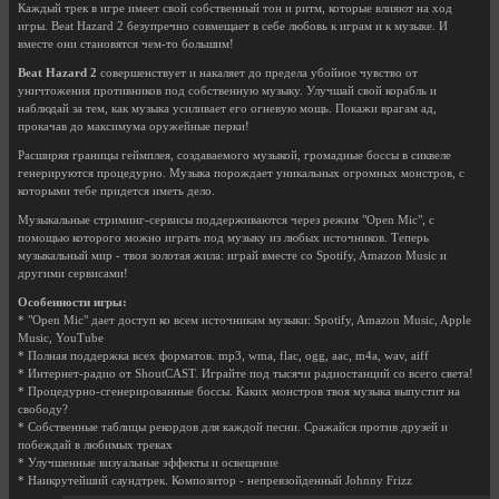
Каждый трек в игре имеет свой собственный тон и ритм, которые влияют на ход
игры. Beat Hazard 2 безупречно совмещает в себе любовь к играм и к музыке. И
вместе они становятся чем-то большим!
Beat Hazard 2
совершенствует и накаляет до предела убойное чувство от
уничтожения противников под собственную музыку. Улучшай свой корабль и
наблюдай за тем, как музыка усиливает его огневую мощь. Покажи врагам ад,
прокачав до максимума оружейные перки!
Расширяя границы геймплея, создаваемого музыкой, громадные боссы в сиквеле
генерируются процедурно. Музыка порождает уникальных огромных монстров, с
которыми тебе придется иметь дело.
Музыкальные стриминг-сервисы поддерживаются через режим "Open Mic", с
помощью которого можно играть под музыку из любых источников. Теперь
музыкальный мир - твоя золотая жила: играй вместе со Spotify, Amazon Music и
другими сервисами!
Особенности игры:
* "Open Mic" дает доступ ко всем источникам музыки: Spotify, Amazon Music, Apple
Music, YouTube
* Полная поддержка всех форматов. mp3, wma, flac, ogg, aac, m4a, wav, aiff
* Интернет-радио от ShoutCAST. Играйте под тысячи радиостанций со всего света!
* Процедурно-сгенерированные боссы. Каких монстров твоя музыка выпустит на
свободу?
* Собственные таблицы рекордов для каждой песни. Сражайся против друзей и
побеждай в любимых треках
* Улучшенные визуальные эффекты и освещение
* Наикрутейший саундтрек. Композитор - непревзойденный Johnny Frizz