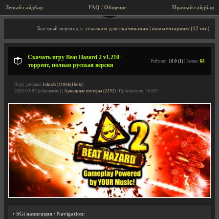
Левый сайдбар
FAQ / Общение
Правый сайдбар
Описание игры, торрент, скриншоты, видео
Быстрый переход к:
ссылкам для скачивания
|
комментариям (12 шт.)
Скачать игру Beat Hazard 2 v1.210 -
Рейтинг:
10.0 (1)
| Баллы:
68
торрент, полная русская версия
Игру добавил
John2s [11866|1666]
|
2020-03-07 (обновлено) |
Аркадные шутеры (2292)
| Просмотров: 10420
• SGi навигация / Navigation: