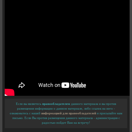
Если вы являетесь
правообладателем
данного материала и вы против
размещения информации о данном материале, либо ссылок на него -
ознакомьтесь с нашей
информацией для правообладателей
и присылайте нам
письмо. Если Вы против размещения данного материала - администрация с
радостью пойдет Вам на встречу!