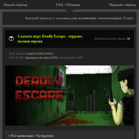
Левый сайдбар
FAQ / Общение
Правый сайдбар
Описание игры, торрент, скриншоты, видео
Быстрый переход к:
ссылкам для скачивания
|
комментариям (3 шт.)
Скачать игру Deadly Escape - торрент,
Рейтинга пока нет | Баллы:
50
полная версия
Игру добавил
John2s [11865|1666]
|
2018-05-05 |
Аркадные шутеры (2292)
| Просмотров: 4236
• SGi навигация / Navigation: