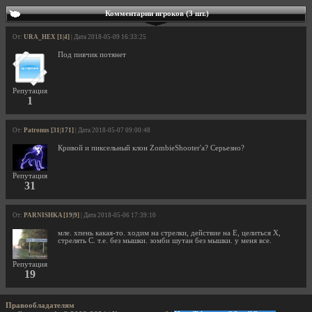
Комментарии игроков (3 шт.)
От:
URA_HEX [1|4]
| Дата 2018-05-09 16:33:25
Под пивчик потянет
Репутация
1
От:
Patronus [31|171]
| Дата 2018-05-07 09:00:48
Кривой и пиксельный клон ZombieShooter'а? Серьезно?
Репутация
31
От:
PARNISHKA [19|9]
| Дата 2018-05-06 17:39:10
мле. хпень какая-то. ходим на стрелки, действие на Е, целиться Х,
стрелять С. т.е. без мышки. зомби шутан без мышки. у меня все.
Репутация
19
Правообладателям