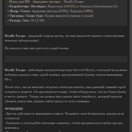
Игры для ПК
Аркадные шутеры
Deadly Escape
• Разработчик / Developer:
Инди-игра
(14535)
от Ominous Entertainment
(1)
• Жанр / Genre:
Аркадные шутеры
(2292)
; Хорроры
(1885)
• Тип игры / Game Type:
Полная версия (установи и играй)
• Размер / Size:
56.12 Мб.
Deadly Escape
- аркадный хоррор-шутер, где вам предстоит выжить в наполненных
нежитью лабораториях!
На каждую главу вам дается по одной жизни.
Deadly Escape
- небольшая эпизодическая игра Survival Horror, в которой вы должны
победить каждую главу одной жизнью, вдохновленной играми ужасов выживания
90-х.
После того, как на комплекс вторглись монстры нежити, наш раненый главный герой
оставлен в лазарете. Он просыпается только, чтобы обнаружить, что все были убиты,
и место заперто. Теперь он должен проследить шаги покойного, который пытался
убежать перед ним, надеясь найти выход из этого кошмара.
ФУНКЦИИ:
-Другие действия по выживанию в школе. Разорвите свои боеприпасы, каждая пуля
считается!
-Захватите и используйте ключевые элементы, чтобы продвинуться глубже внутри
комплекса.