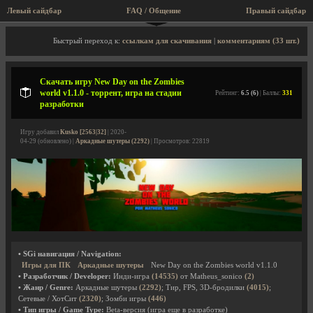
Левый сайдбар
FAQ / Общение
Пра
Описание игры, торрент, скриншоты, видео
Быстрый переход к:
ссылкам для скачивания
|
комментариям (33 шт.)
Скачать игру New Day on the Zombies
world v1.1.0 - торрент, игра на стадии
Рейтинг:
6.5 (6)
| Баллы:
331
разработки
Игру добавил
Kusko [2563|32]
| 2020-
04-29 (обновлено) |
Аркадные шутеры (2292)
| Просмотров: 22819
• SGi навигация / Navigation:
Игры для ПК
Аркадные шутеры
New Day on the Zombies world v1.1.0
• Разработчик / Developer:
Инди-игра
(14535)
от Matheus_sonico
(2)
• Жанр / Genre:
Аркадные шутеры
(2292)
; Тир, FPS, 3D-бродилки
(4015)
;
Сетевые / ХотСит
(2320)
; Зомби игры
(446)
• Тип игры / Game Type:
Beta-версия (игра еще в разработке)