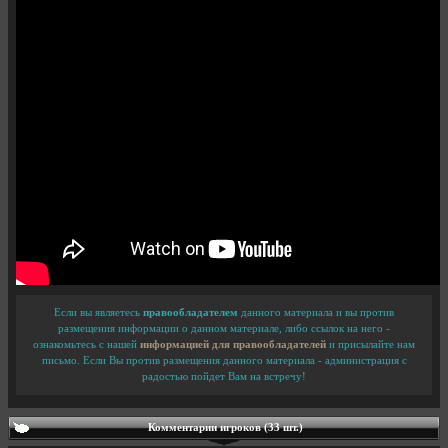
Если вы являетесь
правообладателем
данного материала и вы против
размещения информации о данном материале, либо ссылок на него -
ознакомьтесь с нашей
информацией для правообладателей
и присылайте нам
письмо. Если Вы против размещения данного материала - администрация с
радостью пойдет Вам на встречу!
Комментарии игроков (33 шт.)