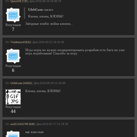
От:
QuizzER [7|0]
| Дата 2016-09-26 19:00:29
GlebGans
сказал:
Клоны, клоны, КЛОНЫ!
Звёздные зомби: война клонов...
Репутация
7
От:
Vlademard [6|6]
| Дата 2016-09-25 18:34:40
Игра норм но нужно подкоректировать розрабам есть баги но уже
игра играбельная! Спасибо за игру.
Репутация
6
От:
GlebGans [44|66]
| Дата 2016-09-20 15:34:09
Клоны, клоны, КЛОНЫ!
Репутация
44
От:
asd123456789 [0|0]
| Дата 2016-07-17 11:29:39
вау классная