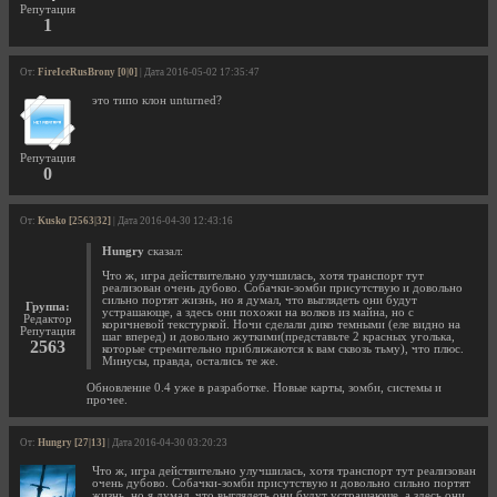
Репутация
1
От:
FireIceRusBrony [0|0]
| Дата 2016-05-02 17:35:47
это типо клон unturned?
Репутация
0
От:
Kusko [2563|32]
| Дата 2016-04-30 12:43:16
Hungry
сказал:
Что ж, игра действительно улучшилась, хотя транспорт тут
реализован очень дубово. Собачки-зомби присутствую и довольно
сильно портят жизнь, но я думал, что выглядеть они будут
Группа:
устрашающе, а здесь они похожи на волков из майна, но с
Редактор
коричневой текстуркой. Ночи сделали дико темными (еле видно на
Репутация
шаг вперед) и довольно жуткими(представьте 2 красных уголька,
2563
которые стремительно приближаются к вам сквозь тьму), что плюс.
Минусы, правда, остались те же.
Обновление 0.4 уже в разработке. Новые карты, зомби, системы и
прочее.
От:
Hungry [27|13]
| Дата 2016-04-30 03:20:23
Что ж, игра действительно улучшилась, хотя транспорт тут реализован
очень дубово. Собачки-зомби присутствую и довольно сильно портят
жизнь, но я думал, что выглядеть они будут устрашающе, а здесь они