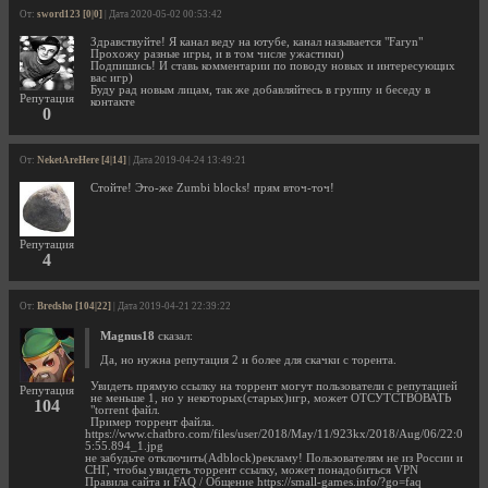
От:
sword123 [0|0]
| Дата 2020-05-02 00:53:42
Здравствуйте! Я канал веду на ютубе, канал называется "Faryn"
Прохожу разные игры, и в том числе ужастики)
Подпишись! И ставь комментарии по поводу новых и интересующих
вас игр)
Буду рад новым лицам, так же добавляйтесь в группу и беседу в
Репутация
контакте
0
От:
NeketAreHere [4|14]
| Дата 2019-04-24 13:49:21
Стойте! Это-же Zumbi blocks! прям вточ-точ!
Репутация
4
От:
Bredsho [104|22]
| Дата 2019-04-21 22:39:22
Magnus18
сказал:
Да, но нужна репутация 2 и более для скачки с торента.
Увидеть прямую ссылку на торрент могут пользователи с репутацией
Репутация
не меньше 1, но у некоторых(старых)игр, может ОТСУТСТВОВАТЬ
104
"torrent файл.
Пример торрент файла.
https://www.chatbro.com/files/user/2018/May/11/923kx/2018/Aug/06/22:0
5:55.894_1.jpg
не забудьте отключить(Adblock)рекламу! Пользователям не из России и
СНГ, чтобы увидеть торрент ссылку, может понадобиться VPN
Правила сайта и FAQ / Общение https://small-games.info/?go=faq