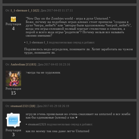
От:
1_1-sherman-1_1 [4|2]
| Дата 2017-04-03 11:17:11
"New Day on the Zombies world - игра в духе Unturned."
Боже, почему на подобных играх-клонах стоит приписка "создана в
Репутация
духе %игра_нейм%" или "авторы были вдохновлены %игрой_нейм%",
4
когда эти игры-сплошной полный плагиат стилистики и гемплея, а
порой и всего кода игры-"родителя"? Почему нельзя все называть
своими именами?
•
1_1-sherman-1_1
подумал несколько секунд и добавил:
Поразвелось недо-игроделов, понимаете ли. Хотят заработать на чужом
труде, понимаете ли.
От:
Ambrelium [15|183]
| Дата 2017-04-03 10:23:16
>когда ты не художник
Репутация
15
От:
steaman12321 [3|0]
| Дата 2017-01-29 18:26:19
игруля очень прикольная но очень смахивает на unturned и все зомби
как-бы одинаковые (клоны) а так ♥
•
steaman12321
подумал несколько секунд и добавил:
Репутация
как по моему так она даже легче Unturned
3