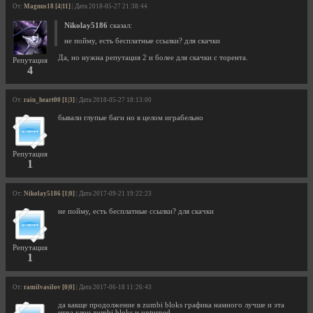
От:
Magnus18 [4|11]
| Дата 2018-05-27 21:38:44
Nikolay5186
сказал:
не пойму, есть бесплатные ссылки? для скачки
Да, но нужна репутация 2 и более для скачки с торента.
Репутация
4
От:
rain_heart00 [1|3]
| Дата 2018-05-27 18:13:00
бывали глупые баги но в целом играбельно
Репутация
1
От:
Nikolay5186 [1|0]
| Дата 2017-09-21 19:22:23
не пойму, есть бесплатные ссылки? для скачки
Репутация
1
От:
ramilvasilov [0|0]
| Дата 2017-06-18 11:26:43
да какще продолжение в zumbi bloks графика намного лучше и эта
игра клон zumbi bloks и unturned