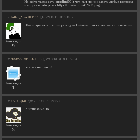
На сайте также есть онлайн(SGI) чат, там можно задать любые вопросы
или просто общаться https://i.paste.pics/45WJ7.png
От:
Father_Nikon00 [9|12]
| Дата 2018-11-23 15:38:32
Несмотря на то, что игра в духе Unturned, ей не хватает оптимизации.
Репутация
9
От:
ShadowCloud1307 [1|13]
| Дата 2018-08-09 11:33:03
вполне не плохо!
Репутация
1
От:
KAJJ [5|14]
| Дата 2018-07-13 17:07:27
Фигня какая-то
Репутация
5