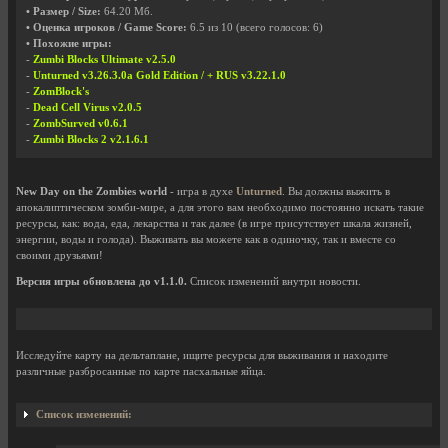
• Размер / Size:
64.20 Мб.
• Оценка игроков / Game Score:
6.5
из
10
(всего голосов:
6
)
• Похожие игры:
-
Zumbi Blocks Ultimate v2.5.0
-
Unturned v3.26.3.0a Gold Edition / + RUS v3.22.1.0
-
ZomBlock's
-
Dead Cell Virus v2.0.5
-
ZombSurved v0.6.1
-
Zumbi Blocks 2 v2.1.6.1
New Day on the Zombies world
- игра в духе
Unturned
. Вы должны выжить в
апокалиптическом зомби-мире, а для этого вам необходимо постоянно искать такие
ресурсы, как: вода, еда, лекарства и так далее (в игре присутствует шкала жизней,
энергии, воды и голода). Выживать вы можете как в одиночку, так и вместе со
своими друзьями!
Версия игры обновлена до v1.1.0.
Список изменений внутри новости.
Исследуйте карту на дельтаплане, ищите ресурсы для выживания и находите
различные разбросанные по карте пасхальные яйца.
Список изменений: