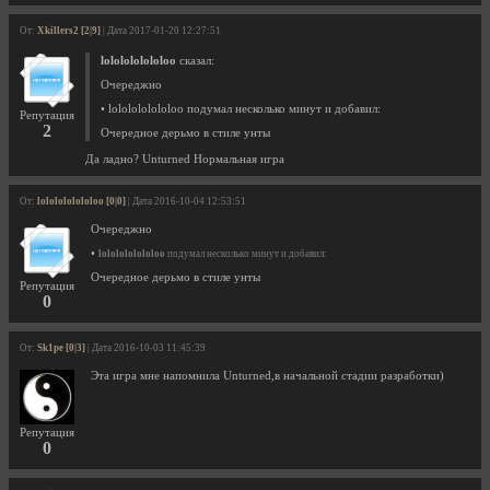
От:
Xkillers2 [2|9]
| Дата 2017-01-20 12:27:51
lololololololoo
сказал:
Очереджно
• lololololololoo подумал несколько минут и добавил:
Репутация
2
Очередное дерьмо в стиле унты
Да ладно? Unturned Нормальная игра
От:
lololololololoo [0|0]
| Дата 2016-10-04 12:53:51
Очереджно
•
lololololololoo
подумал несколько минут и добавил:
Очередное дерьмо в стиле унты
Репутация
0
От:
Sk1pe [0|3]
| Дата 2016-10-03 11:45:39
Эта игра мне напомнила Unturned,в начальной стадии разработки)
Репутация
0