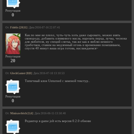
Репутация
0
От:
Fidelis [20|11]
| Дата 2016-07-16 22:07:41
Как по мне не плохо, чуть-чуть хоть даже сыровато, можно взять
сковороду, добавить оливкового масла, нарезать перца, лучка, чеснока
для любителя, ну специй слегка, так же как я люблю немного
грибочков, ставим на медленный огонь и временами помешиваем,
спустя 40 минут ваша игра готова, наслаждаемся~
Репутация
20
От:
GlockGamer [0|0]
| Дата 2016-07-10 13:10:53
Типичный клон Unturned с заменой текстур..
Репутация
0
От:
Minisawbitch [1|4]
| Дата 2016-06-15 13:50:40
Редактор в game jolt есть версия 0.2.0 обнови