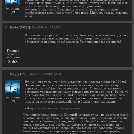
похожи на волков из майна, но с коричневой текстуркой. Ночи сделали
дико темными (еле видно на шаг вперед) и довольно
Репутация
жуткими(представьте 2 красных уголька, которые стремительно
27
приближаются к вам сквозь тьму), что плюс. Минусы, правда, остались
те же.
От:
Kusko [2563|32]
| Дата 2016-04-10 02:35:01
В прошлой игре разработчика можно было ездить на машинах. Думаю,
и тут появится такая возможность. Этот автор очень активно
обновляет свои игры, не забрасывает. Уже анонсировал версию 0.3
Группа:
Редактор
Репутация
2563
От:
Hungry [27|13]
| Дата 2016-04-10 00:51:51
Ну, начнем с того, что после установки эта поделка весила аж 211 мб.
Что не понравилось: копипаст унтюрнеда в некоторых местах просто
нереально наглый (особенно модельки зданий), не нашел настроек
раскладки управления, не нашел скиллов (их тут вроде и нет). Контента
дико мало (особенно для 211 мб). Зомби почему-то не респавнились,
Репутация
хотя лут зареспавнился на уже пройденных локациях. Автомобили
27
пока лишь в качестве декораций, как и большинство окружения.
•
Hungry
подумал несколько секунд и добавил:
Что понравилось: грфоний. Он такой же квадратный, но модельки людей
и зомбей более детальны, очень приятная анимация. Здешние зомби мне
понравились больше унтюрнедовских: они более "живые" (анимация
очень хорошо, а, если зомбяк заподозрит о нашем присутсвии, он
начнет осматриваться по сторонам, что выполнено довольно хорошо),
более опасные, хотя мертвяковое население здесь довольно редкое.