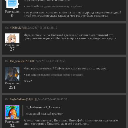
•
ramilvasilov
подумал несколько минут и добавил:
Репутация
я со всеми вами соглачен я уже на пк и на андроид видел клоны одной
0
и той же игры мне даже казалось что всё это была одна игра
От:
N0OBA [27|5]
| Дата 2017-05-26 12:29:10
Игра вообще не по Unterned сделана (с начала была таковой) это
продолжение игры Zumbi Blocks прост гляньте прежде чем судить
Репутация
27
От:
The_Scratch [251|89]
| Дата 2017-04-09 20:09:59
Чего вы удивляетесь ? Сейчас все кому не лень пи... воруют...
•
The_Scratch
подумал несколько секунд и добавил:
Всем*
Репутация
251
От:
Eagle-Salians [34|141]
| Дата 2017-04-09 20:03:35
1_1-sherman-1_1
сказал:
сплошной полный плагиат
А ведь понимаете ли, Вы правы. Интерфейс практически полностью
Репутация
спи.. сворован с Unturned, да и всё остальное...
34