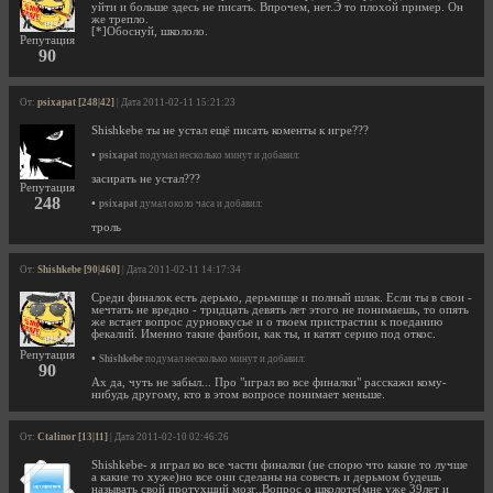
уйти и больше здесь не писать. Впрочем, нет.Э то плохой пример. Он
же трепло.
[*]Обоснуй, школоло.
Репутация
90
От:
psixapat [248|42]
| Дата 2011-02-11 15:21:23
Shishkebe ты не устал ещё писать коменты к игре???
•
psixapat
подумал несколько минут и добавил:
засирать не устал???
Репутация
248
•
psixapat
думал около часа и добавил:
троль
От:
Shishkebe [90|460]
| Дата 2011-02-11 14:17:34
Среди финалок есть дерьмо, дерьмище и полный шлак. Если ты в свои -
мечтать не вредно - тридцать девять лет этого не понимаешь, то опять
же встает вопрос дурновкусье и о твоем пристрастии к поеданию
фекалий. Именно такие фанбои, как ты, и катят серию под откос.
Репутация
•
Shishkebe
подумал несколько минут и добавил:
90
Ах да, чуть не забыл... Про "играл во все финалки" расскажи кому-
нибудь другому, кто в этом вопросе понимает меньше.
От:
Ctalinor [13|11]
| Дата 2011-02-10 02:46:26
Shishkebe- я играл во все части финалки (не спорю что какие то лучше
а какие то хуже)но все они сделаны на совесть и дерьмом будешь
называть свой протухший мозг..Вопрос о школоте(мне уже 39лет и