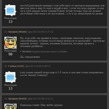
пустой разговор)к примеру если тебя прет от шутеров коридорных или
квестов типа я ищу то иди и играй в них_) если эта игра дерьмо то нах
ты в этой дерьмо ветке сидишь?Свали лучше отсюда туда где делают
достойные тебя игры а не пустозвонь...а то и до лепрозория не далеко
Репутация
13
От:
Shishkebe [90|460]
| Дата 2011-02-09 14:37:32
Ну, если тебе так нравятся игры с хреновым сюжетом, персонажами-
самоубийцами, полным отсутствием контроля за прокачкой - чертовски
нудной, кстати - партии, поганым балансом, поганым звуком и
поганым дизайном...
Репутация
•
Shishkebe
подумал несколько минут и добавил:
90
Да, определенно.
От:
Ctalinor [13|11]
| Дата 2011-02-09 14:08:12
я на соньке первой играл еще в 1-2 часть и она мне очень понравилась
и я по твоему говноед?
Репутация
13
От:
Shishkebe [90|460]
| Дата 2011-02-09 12:55:11
Говноеды ставят. Они любят дерьмо.