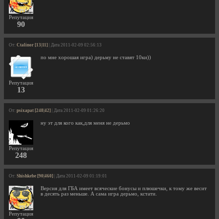
Репутация
90
От:
Ctalinor [13|11]
| Дата 2011-02-09 02:56:13
по мне хорошая игра) дерьму не ставят 10ки))
Репутация
13
От:
psixapat [248|42]
| Дата 2011-02-09 01:26:20
ну эт для кого как,для меня не дерьмо
Репутация
248
От:
Shishkebe [90|460]
| Дата 2011-02-09 01:19:01
Версия для ГБА имеет всяческие бонусы и плюшечки, к тому же весит
в десять раз меньше. А сама игра дерьмо, кстати.
Репутация