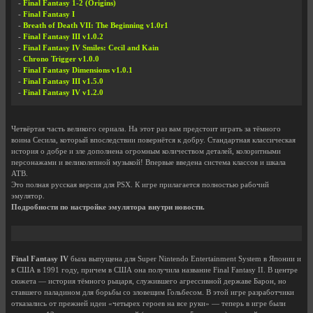
-
Final Fantasy 1-2 (Origins)
-
Final Fantasy I
-
Breath of Death VII: The Beginning v1.0r1
-
Final Fantasy III v1.0.2
-
Final Fantasy IV Smiles: Cecil and Kain
-
Chrono Trigger v1.0.0
-
Final Fantasy Dimensions v1.0.1
-
Final Fantasy III v1.5.0
-
Final Fantasy IV v1.2.0
Четвёртая часть великого сериала. На этот раз вам предстоит играть за тёмного
воина Сесила, который впоследствии повернётся к добру. Стандартная классическая
история о добре и зле дополнена огромным количеством деталей, колоритными
персонажами и великолепной музыкой! Впервые введена система классов и шкала
ATB.
Это полная русская версия для PSX. К игре прилагается полностью рабочий
эмулятор.
Подробности по настройке эмулятора внутри новости.
Final Fantasy IV
была выпущена для Super Nintendo Entertainment System в Японии и
в США в 1991 году, причем в США она получила название Final Fantasy II. В центре
сюжета — история тёмного рыцаря, служившего агрессивной державе Барон, но
ставшего паладином для борьбы со зловещим Гольбесом. В этой игре разработчики
отказались от прежней идеи «четырех героев на все руки» — теперь в игре были