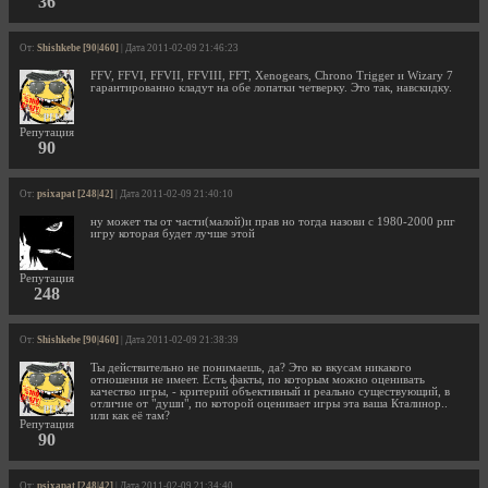
36
От:
Shishkebe [90|460]
| Дата 2011-02-09 21:46:23
FFV, FFVI, FFVII, FFVIII, FFT, Xenogears, Chrono Trigger и Wizary 7
гарантированно кладут на обе лопатки четверку. Это так, навскидку.
Репутация
90
От:
psixapat [248|42]
| Дата 2011-02-09 21:40:10
ну может ты от части(малой)и прав но тогда назови с 1980-2000 рпг
игру которая будет лучше этой
Репутация
248
От:
Shishkebe [90|460]
| Дата 2011-02-09 21:38:39
Ты действительно не понимаешь, да? Это ко вкусам никакого
отношения не имеет. Есть факты, по которым можно оценивать
качество игры, - критерий объективный и реально существующий, в
отличие от "души", по которой оценивает игры эта ваша Кталинор..
или как её там?
Репутация
90
От:
psixapat [248|42]
| Дата 2011-02-09 21:34:40