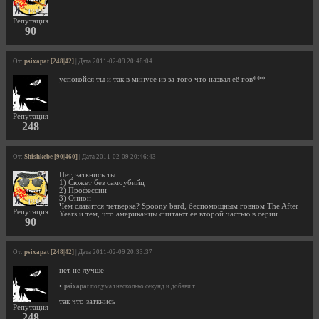
Репутация
90
От:
psixapat [248|42]
| Дата 2011-02-09 20:48:04
успокойся ты и так в минусе из за того что назвал её гов***
Репутация
248
От:
Shishkebe [90|460]
| Дата 2011-02-09 20:46:43
Нет, заткнись ты.
1) Сюжет без самоубийц
2) Профессии
3) Онион
Чем славится четверка? Spoony bard, беспомощным говном The After
Репутация
Years и тем, что американцы считают ее второй частью в серии.
90
От:
psixapat [248|42]
| Дата 2011-02-09 20:33:37
нет не лучше
•
psixapat
подумал несколько секунд и добавил:
так что заткнись
Репутация
248