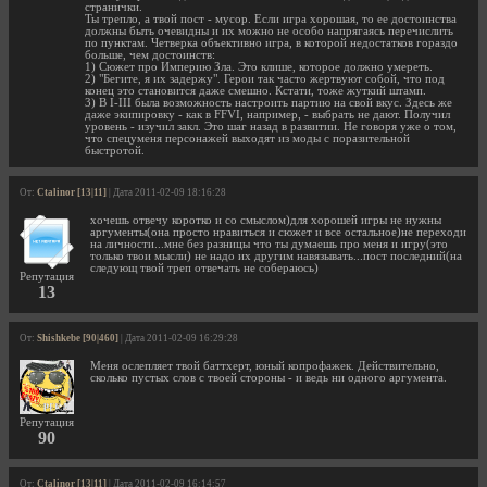
странички.
Ты трепло, а твой пост - мусор. Если игра хорошая, то ее достоинства
должны быть очевидны и их можно не особо напрягаясь перечислить
по пунктам. Четверка объективно игра, в которой недостатков гораздо
больше, чем достоинств:
1) Сюжет про Империю Зла. Это клише, которое должно умереть.
2) "Бегите, я их задержу". Герои так часто жертвуют собой, что под
конец это становится даже смешно. Кстати, тоже жуткий штамп.
3) В I-III была возможность настроить партию на свой вкус. Здесь же
даже экипировку - как в FFVI, например, - выбрать не дают. Получил
уровень - изучил закл. Это шаг назад в развитии. Не говоря уже о том,
что спецуменя персонажей выходят из моды с поразительной
быстротой.
От:
Ctalinor [13|11]
| Дата 2011-02-09 18:16:28
хочешь отвечу коротко и со смыслом)для хорошей игры не нужны
аргументы(она просто нравиться и сюжет и все остальное)не переходи
на личности...мне без разницы что ты думаешь про меня и игру(это
только твои мысли) не надо их другим навязывать...пост последний(на
следующ твой треп отвечать не собераюсь)
Репутация
13
От:
Shishkebe [90|460]
| Дата 2011-02-09 16:29:28
Меня ослепляет твой баттхерт, юный копрофажек. Действительно,
сколько пустых слов с твоей стороны - и ведь ни одного аргумента.
Репутация
90
От:
Ctalinor [13|11]
| Дата 2011-02-09 16:14:57