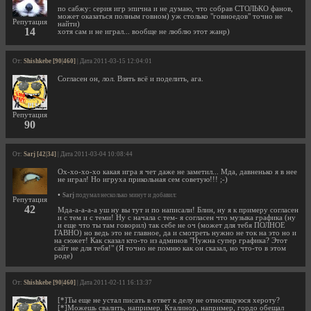
по сабжу: серия игр эпична и не думаю, что собрав СТОЛЬКО фанов,
может оказаться полным говном) уж столько "говноедов" точно не
Репутация
найти)
14
хотя сам и не играл... вообще не люблю этот жанр)
От:
Shishkebe [90|460]
| Дата 2011-03-15 12:04:01
Согласен он, лол. Взять всё и поделить, ага.
Репутация
90
От:
Sarj [42|34]
| Дата 2011-03-04 10:08:44
Ох-хо-хо-хо какая игра я чет даже не заметил... Мда, давненько я в нее
не играл! Но игруха прикольная сем советую!!! ;-)
•
Sarj
подумал несколько минут и добавил:
Репутация
42
Мда-а-а-а-а уш ну вы тут и по написали! Блин, ну я к примеру согласен
и с тем и с теми! Ну с начала с тем- я согласен что музыка графика (ну
и еще что ты там говорил) так себе не оч (может для тебя ПОЛНОЕ
ГАВНО) но ведь это не главное, да и смотреть нужно не ток на это но и
на сюжет! Как сказал кто-то из админов "Нужна супер графика? Этот
сайт не для тебя!" (Я точно не помню как он сказал, но что-то в этом
роде)
От:
Shishkebe [90|460]
| Дата 2011-02-11 16:13:37
[*]Ты еще не устал писать в ответ к делу не относящуюся хероту?
[*]Можешь свалить, например. Кталинор, например, гордо обещал