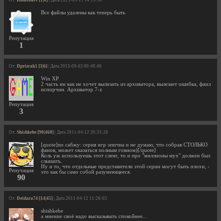
Все файлы удалены как теперь быть
Репутация
1
От:
Dprizrak1 [3|6]
| Дата 2013-09-03 00:48:46
Win XP
2 часть ни как не хочет вылизать из архиватора, вылезает ошибка, фаил
испорчин. Архиватор 7-z
Репутация
3
От:
Shishkebe [90|460]
| Дата 2011-04-12 20:33:28
[quote]по сабжу: серия игр эпична и не думаю, что собрав СТОЛЬКО
фанов, может оказаться полным говном)[/quote]
Коль уж используешь этот сленг, то и про "миллионы мух" должен был
слышать.
Ну и то, что отдельные представители этой серии могут быть плохи, -
Репутация
это как бы само собой разумеющееся.
90
От:
Deidara74 [14|45]
| Дата 2011-04-12 11:26:03
shishkebe
а мнение своё надо высказывать спокойнее...