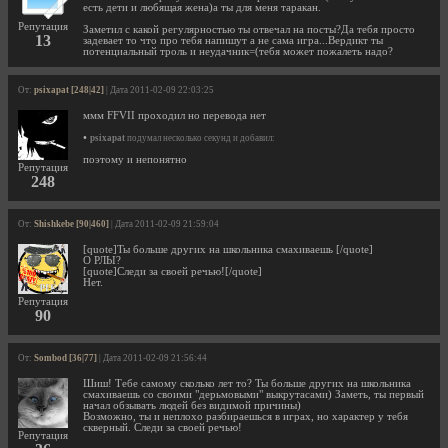
есть дети и любящая жена)а ты для меня таракан.
Репутация
Заметил с какой регулярностью ты отвечал на посты?Да тебя просто
13
задевает то что про тебя напишут а не сама игра...Вердикт ты
потенциальный троль и неудачник=(тебя может пожалеть надо?
От:
psixapat [248|42]
| Дата 2011-02-09 22:03:25
ммм FFVII проходил но перевода нет
•
psixapat
подумал несколько секунд и добавил:
поэтому и непонятно
Репутация
248
От:
Shishkebe [90|460]
| Дата 2011-02-09 21:59:04
[quote]Ты больше других на школьника смахиваешь [/quote]
О РЛЫ?
[quote]Следи за своей речью![/quote]
Нет.
Репутация
90
От:
Sombod [36|77]
| Дата 2011-02-09 21:56:44
Шиш! Тебе самому сколько лет то? Ты больше других на школьника
смахиваешь со своими "дерьмовыми" выкрутасами) Заметь, ты первый
начал обзывать людей без видимой причины)
Возможно, ты и неплохо разбираешься в играх, но характер у тебя
скверный. Следи за своей речью!
Репутация