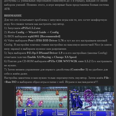
доступны 12 уникальных персонажей (максимум до 5 в отряде), каждый со своим
набором умений. Помимо этого, в игре впервые была представлена боевая система
ATB.
ВНИМАНИЕ
Для тех кто испытывает проблемы с запуском игры или те, кто хочет комфортную
игру без глюков читаем как настроить эмулятор.
1) Запускаем
ePSXe1.5.2.exe
2) Жмём
Config -> Wizard Guide -> Config
3) BIOS выбираем
scph1001 [Recommended]
4) Video выбираем
Pete's DX6 D3D Driver 1.76
и тут же его настраиваем кнопкой
Config. В настройке плагина ставим настройки на максимум кнопочкой Nice (в самом
низу экрана) и выбираем нужное нам разрешение.
5) Звук выбираем
P.E.Op.S DSound Driver 1.9
и в его настройках (кнопка Config)
отмечаем галочки
Enable XA Playing
и
Change XA Speed
.
6) Плагин для CD-ROM выбираем
ePSXe CDR WNT/W2K core 1.5.2
Его настраивать
не нужно.
7) Затем меняем управление для первого джойстика
(Controller 1)
на удобное для
себя и жмём далее.
Настройка закончена и вам нужно только перезапустить эмулятор. Затем жмём
File -
>Run ISO
и выбираем образ игры в папке с ней. Играем и наслаждаемся!!!