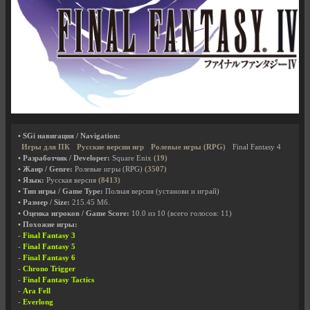
• SGi навигация / Navigation:
Игры для ПК
Русские версии игр
Ролевые игры (RPG)
Final Fantasy 4
• Разработчик / Developer:
Square Enix
(19)
• Жанр / Genre:
Ролевые игры (RPG)
(3507)
• Язык:
Русская версия
(8413)
• Тип игры / Game Type:
Полная версия (установи и играй)
• Размер / Size:
215.45 Мб.
• Оценка игроков / Game Score:
10.0
из
10
(всего голосов:
11
)
• Похожие игры:
-
Final Fantasy 3
-
Final Fantasy 5
-
Final Fantasy 6
-
Chrono Trigger
-
Final Fantasy Tactics
-
Ara Fell
-
Everlong