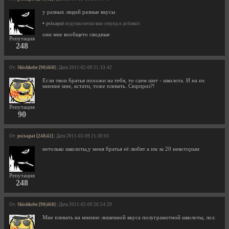
у разных людей разные вкусы
•
psixapat
подумал несколько секунд и добавил:
они мне вообщето сводные
Репутация
248
От:
Shishkebe [90|460]
| Дата 2011-02-09 21:33:42
Если твои братья похожи на тебя, то саем шит - школота. И на их
мнение мне, кстати, тоже плевать. Сюрприз?!
Репутация
90
От:
psixapat [248|42]
| Дата 2011-02-09 21:30:01
нетолько школоты,у меня братья её любят а им за 20 некоторым
Репутация
248
От:
Shishkebe [90|460]
| Дата 2011-02-09 20:54:29
Мне плевать на мнение лишенной вкуса полуграмотной школоты, лол.