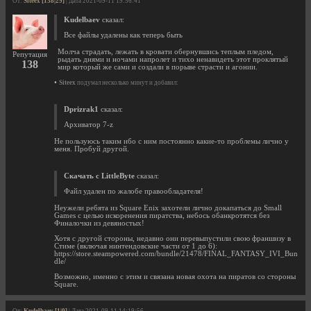
От:
Siteex [138|29]
| Дата 2021-09-11 19:56:41
Kudelbaev
сказал:
Все файлы удалены как теперь быть
Молча страдать, лежать в кровати обернувшись теплым пледом,
Репутация
рыдать днями и ночами напролет и тихо ненавидеть этот проклятый
138
мир который же сами и создали в порыве страсти и агонии.
•
Siteex
подумал несколько минут и добавил:
Dprizrak1
сказал:
Архиватор 7-z
Не пользуюсь таким ибо с ним постоянно какие-то проблемы лично у
меня. Пробуй другой.
Скачать с LittleByte
сказал:
Файл удален по жалобе правообладателя!
Неужели ребята из Square Enix захотели лично докапаться до Small
Games с целью искоренения пиратства, небось обанкротятся без
Финалочки из девяностых!
Хотя с другой стороны, недавно они перевыпустили свою франшизу в
Стиме (включая нинтендовские части от 1 до 6):
https://store.steampowered.com/bundle/21478/FINAL_FANTASY_IVI_Bun
dle/
Возможно, именно с этим и связана новая охота на пиратов со стороны
Square.
От:
Kudelbaev [1|0]
| Дата 2021-09-11 14:19:56