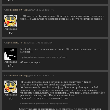
От:
Shishkebe [90|460]
| Дата 2011-02-09 19:54:46
1991 год, лол. Это во-первых. Во-вторых, как я уже сказал, вышедшая
ране III была лучше по всем параметрам. Так что прикуси-ка язычок.
Репутация
90
От:
psixapat [248|42]
| Дата 2011-02-09 19:47:36
Shishkebe ты хоть знаеш год игры,а???80 чуть ли не раньше,так что
заткнись!!!
•
psixapat
подумал несколько минут и добавил:
Репутация
87 год для игры
248
От:
Shishkebe [90|460]
| Дата 2011-02-09 19:32:25
4) Самый недостойный в истории серии саундтрек. 4 fiends
запоминается разве что своей психоделичностью.
5) Рандомные битвы - бич всех jrpg. Здесь за пробежку по любой
локации от входа до выхода можно нарваться на драку раз пять.
6) Зеромус ВНЕЗАПНО под конец игры. Кто такой, откуда взялся? Это
Репутация
решение хреново, как и Некрон в девятой части.
90
Видишь? Не так уж это и сложно. Точка.
•
Shishkebe
подумал несколько секунд и добавил:
Отвечу коротко и действительно со смыслом. Не для тебя, а для этой