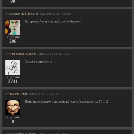
90
От:
soltanovvlad [206|146]
| Дата 2010-02-21 17:36:26
На креафайле и аплоадбоксе файла нет
Репутация
206
От:
Von-Tarkin [3741|984]
| Дата 2009-12-17 02:16:23
Ссылка исправлена
Репутация
3741
От:
fear1001 [0|0]
| Дата 2009-12-14 21:07:17
Поправьте ссылку с депозита.2 часть.Указывает на FF 1-2
Репутация
0
От:
Von-Tarkin [3741|984]
| Дата 2009-12-14 15:02:45