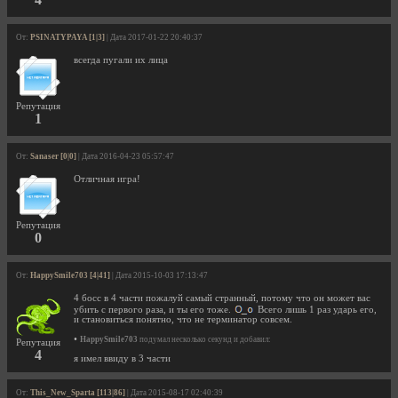
От:
PSINATYPAYA [1|3]
| Дата 2017-01-22 20:40:37
всегда пугали их лица
Репутация
1
От:
Sanaser [0|0]
| Дата 2016-04-23 05:57:47
Отличная игра!
Репутация
0
От:
HappySmile703 [4|41]
| Дата 2015-10-03 17:13:47
4 босс в 4 части пожалуй самый странный, потому что он может вас
убить с первого раза, и ты его тоже.
Всего лишь 1 раз ударь его,
и становиться понятно, что не терминатор совсем.
•
HappySmile703
подумал несколько секунд и добавил:
Репутация
4
я имел ввиду в 3 части
От:
This_New_Sparta [113|86]
| Дата 2015-08-17 02:40:39