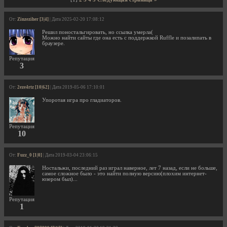
От:
Zinzeziher [3|4]
| Дата 2025-02-20 17:08:12
Решил поностальгировать, но ссылка умерла(
Можно найти сайты где она есть с поддержкой Ruffle и позалипать в
браузере.
Репутация
3
От:
2eze4rtz [10|62]
| Дата 2019-05-06 17:10:01
Упоротая игра про гладиаторов.
Репутация
10
От:
Fuzz_0 [1|0]
| Дата 2019-03-04 23:06:15
Ностальжи, последний раз играл наверное, лет 7 назад, если не больше,
самое сложное было - это найти полную версию(плохим интернет-
юзером был)...
Репутация
1