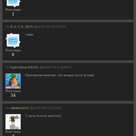
Репутация
1
От:
H_A_N_D_ [0|17]
| Дата 2017-03-19 16:02:35
говно
Репутация
0
От:
Eagle-Salians [34|141]
| Дата 2017-03-17 16:04:52
Однозначно конечно, что вторая часть лучшая.
Репутация
34
От:
sidodzhi [4|15]
| Дата 2017-02-12 12:23:52
2 часть forever and ever!
Репутация
4