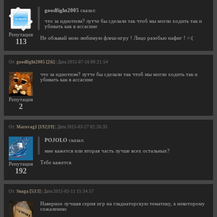
goodfight2005
сказал:
что за идиотизм? лутче бы сделали так чтоб мы могли ходить так и
убивать как в ассасине
Репутация
Не обзывай мою любимую флеш-игру ! Лицо разобью нафиг ! >:(
113
От:
goodfight2005 [2|6]
| Дата 2015-07-16 09:21:54
что за идиотизм? лутче бы сделали так чтоб мы могли ходить так и
убивать как в ассасине
Репутация
2
От:
Marovag1 [192|19]
| Дата 2015-03-27 02:26:35
POJOLO
сказал:
мне кажется или вторая часть лучше всех остальных?
Тебе кажется.
Репутация
192
От:
Snaga [5|13]
| Дата 2015-03-11 15:34:57
Наверное лучшая серия игр на гладиаторскую тематику, к некоторому
сожалению