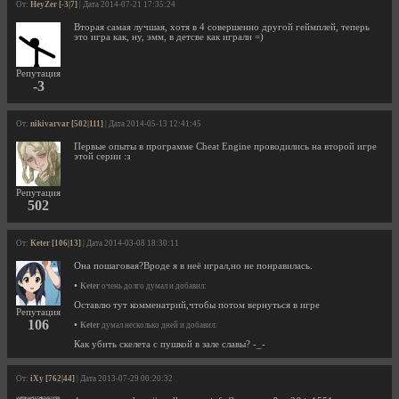
От:
HeyZer [-3|7]
| Дата 2014-07-21 17:35:24
Вторая самая лучшая, хотя в 4 совершенно другой геймплей, теперь
это игра как, ну, эмм, в детсве как играли =)
Репутация
-3
От:
nikivarvar [502|111]
| Дата 2014-05-13 12:41:45
Первые опыты в программе Cheat Engine проводились на второй игре
этой серии :з
Репутация
502
От:
Keter [106|13]
| Дата 2014-03-08 18:30:11
Она пошаговая?Вроде я в неё играл,но не понравилась.
•
Keter
очень долго думал и добавил:
Оставлю тут комменатрий,чтобы потом вернуться в игре
Репутация
106
•
Keter
думал несколько дней и добавил:
Как убить скелета с пушкой в зале славы? -_-
От:
iXy [762|44]
| Дата 2013-07-29 00:20:32