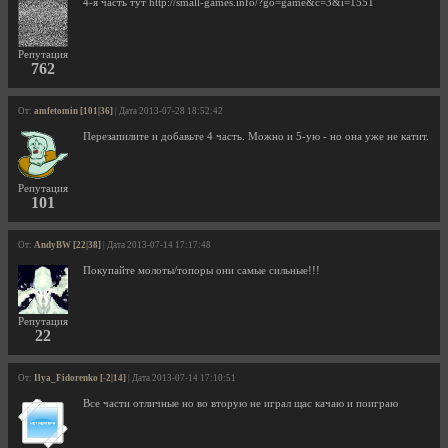
4-я часть тут http://small-games.info/?go=game&c=3&i=1551
Репутация
762
От:
amfetomin [101|36]
| Дата 2013-07-28 18:52:42
Перезапилите и добавьте 4 часть. Можно и 5-ую - но она уже не катит.
Репутация
101
От:
AndyBW [22|38]
| Дата 2013-07-14 17:17:48
Покупайте молоты/топоры они самые сильные!!!
Репутация
22
От:
Ilya_Fidorenko [-2|14]
| Дата 2013-07-14 17:10:51
Все части отличные но во вторую не играл щас качаю и поиграю