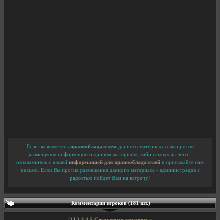
Если вы являетесь
правообладателем
данного материала и вы против
размещения информации о данном материале, либо ссылок на него -
ознакомьтесь с нашей
информацией для правообладателей
и присылайте нам
письмо. Если Вы против размещения данного материала - администрация с
радостью пойдет Вам на встречу!
Комментарии игроков (181 шт.)
[1]
2
3
4
5
Следующая страница »