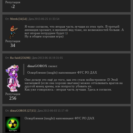
Репутация
-2
От:
Merek [34|54]
| Дата 2013-06-25 11:33:54
Я тоже согласен, что вторая часть лучшая из этих трёх. В третьей
анимация хромает, и внешний вид тоже, но возможностей больше. А
вот вторая потруднее будет
Ну в общем хорошая игра)
Репутация
34
От:
Ra-Said [256|98]
| Дата 2013-06-16 19:31:05
dimaGOROX
сказал:
Оскорбления (taught) напоминают ФУС РО ДАХ
Они делали это ещё до того, как это стало мэйнстримом :D Этой
насмешкой (если она хорошо вкачана) можно отталкивать врагов на
другой конец арены, или попросту убивать их.
Как уже говорилось - вторая часть лучшая. Здесь я согласен.
Репутация
256
От:
dimaGOROX [27|15]
| Дата 2013-06-03 15:17:49
Оскорбления (taught) напоминают ФУС РО ДАХ