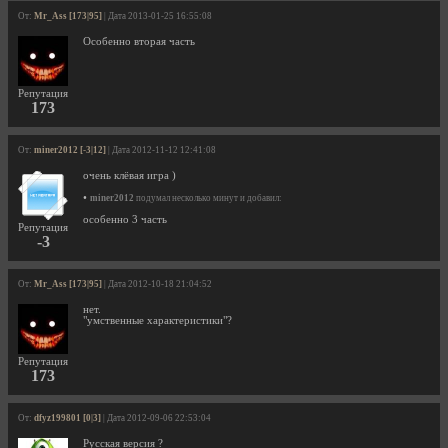
От:
Mr_Ass [173|95]
| Дата 2013-01-25 16:55:08
Особенно вторая часть
Репутация
173
От:
miner2012 [-3|12]
| Дата 2012-11-12 12:41:08
очень клёвая игра )
•
miner2012
подумал несколько минут и добавил:
особенно 3 часть
Репутация
-3
От:
Mr_Ass [173|95]
| Дата 2012-10-18 21:04:52
нет.
"умственные характеристики"?
Репутация
173
От:
dfyz199801 [0|3]
| Дата 2012-09-06 22:53:04
Русская версия ?