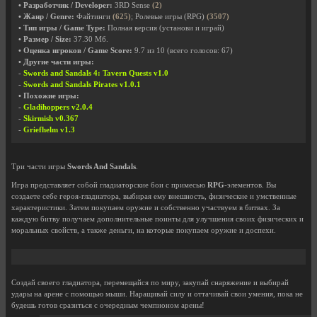
• Разработчик / Developer:
3RD Sense
(2)
• Жанр / Genre:
Файтинги
(625)
; Ролевые игры (RPG)
(3507)
• Тип игры / Game Type:
Полная версия (установи и играй)
• Размер / Size:
37.30 Мб.
• Оценка игроков / Game Score:
9.7
из
10
(всего голосов:
67
)
• Другие части игры:
-
Swords and Sandals 4: Tavern Quests v1.0
-
Swords and Sandals Pirates v1.0.1
• Похожие игры:
-
Gladihoppers v2.0.4
-
Skirmish v0.367
-
Griefhelm v1.3
Три части игры
Swords And Sandals
.
Игра представляет собой гладиаторские бои с примесью
RPG
-элементов. Вы
создаете себе героя-гладиатора, выбирая ему внешность, физические и умственные
характеристики. Затем покупаем оружие и собственно участвуем в битвах. За
каждую битву получаем дополнительные поинты для улучшения своих физических и
моральных свойств, а также деньги, на которые покупаем оружие и доспехи.
Создай своего гладиатора, перемещайся по миру, закупай снаряжение и выбирай
удары на арене с помощью мыши. Наращивай силу и оттачивай свои умения, пока не
будешь готов сразиться с очередным чемпионом арены!