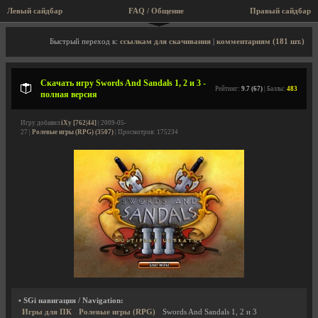
Левый сайдбар
FAQ / Общение
Правый сайдбар
Описание игры, скриншоты, видео
Быстрый переход к:
ссылкам для скачивания
|
комментариям (181 шт.)
Скачать игру Swords And Sandals 1, 2 и 3 -
Рейтинг:
9.7 (67)
| Баллы:
483
полная версия
Игру добавил
iXy [762|44]
| 2009-05-
27 |
Ролевые игры (RPG) (3507)
| Просмотров: 175234
• SGi навигация / Navigation:
Игры для ПК
Ролевые игры (RPG)
Swords And Sandals 1, 2 и 3