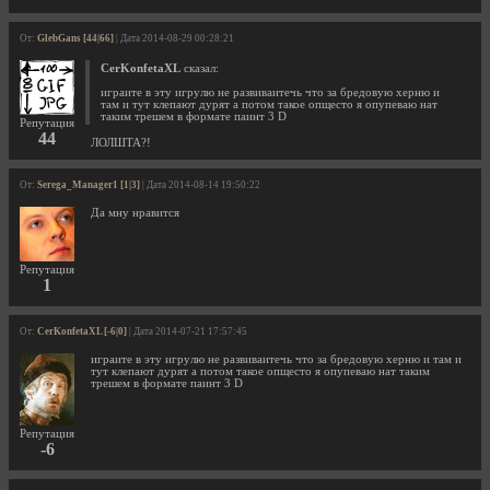
От:
GlebGans [44|66]
| Дата 2014-08-29 00:28:21
CerKonfetaXL
сказал:
играите в эту игрулю не развиваитечь что за бредовую херню и
там и тут клепают дурят а потом такое опщесто я опупеваю нат
таким трешем в формате паинт 3 D
Репутация
44
ЛОЛШТА?!
От:
Serega_Manager1 [1|3]
| Дата 2014-08-14 19:50:22
Да мну нравится
Репутация
1
От:
CerKonfetaXL [-6|0]
| Дата 2014-07-21 17:57:45
играите в эту игрулю не развиваитечь что за бредовую херню и там и
тут клепают дурят а потом такое опщесто я опупеваю нат таким
трешем в формате паинт 3 D
Репутация
-6