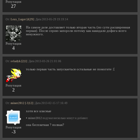
Репутация
27
От:
Lexx_Luger [4|29]
| Дата 2013-05-29 19:19:14
На самом деле доставляет только вторая часть (по сути расширенная
первая). После серию запороли потому как накидали дофига всего
ненужного.
Репутация
4
От:
svladyk [2|1]
| Дата 2013-03-26 21:01:06
только первая часть запускаеться остальные не помогите :[
Репутация
2
От:
miner2012 [-3|12]
| Дата 2013-02-15 17:16:49
хотя все класные
•
miner2012
подумал несколько минут и добавил:
она бесплатная ? полная?
Репутация
-3