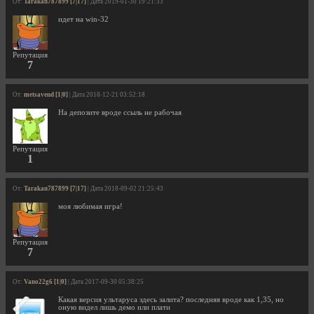
От:
Tarakan787899 [7|17]
| Дата 2019-01-30 19:21:33
идет на win-32
Репутация
7
От:
metsavend [1|0]
| Дата 2018-12-21 03:52:18
На депозите вроде ссыль не рабочая
Репутация
1
От:
Tarakan787899 [7|17]
| Дата 2018-09-02 21:25:43
моя любимая игра!
Репутация
7
От:
Vano22g6 [1|0]
| Дата 2017-09-30 05:38:25
Какая версия ультаруса здесь залита? последняя вроде как 1,35, но
оную видел лишь демо или плати