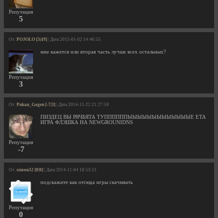
Репутация
5
От:
POJOLO [3|49]
| Дата 2015-01-02 14:46:55
мне кажется или вторая часть лучше всех остальных?
Репутация
3
От:
Pukan_Gogen [-7|3]
| Дата 2014-11-22 21:27:59
ПИЗДЕЦ ВЫ РЯЧБЯТА ТУППППППЫЫЫЫЫЫЫЫЫЫЫЫЫЕ ЕТА
ИГРА ФЛЭШКА НА NEWGROUNIDNS
Репутация
-7
От:
simon32 [0|0]
| Дата 2014-11-04 18:53:51
подскажите как отсюда игры скачмвать
Репутация
0