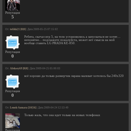
Репутация
5
От:
tolikk21 [0|0]
| Дата 2009-05-25 07:15:02
Ребята, скачал игр 5, на тело установились а запускаться не хотят....
непонятно... подскажите пожалуйста, может нет смысла на мой
вообще ставить LG PRADA KE-850.
Репутация
0
От:
Aleksey69 [0|0]
| Дата 2009-04-25 05:00:03
всё хорошо да только размерчик экрана маловат хотелось бы 240х320
Репутация
0
От:
Lenok-Samara [10|56]
| Дата 2009-04-24 12:53:49
Только жаль, что она идет только на новых телефонах
Репутация