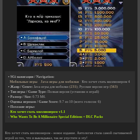
• SGi навигация / Navigation:
Мобильные игры
Java-игры для мобилки
Кто хочет стать миллионером 4
• Жанр / Genre:
Java-игры для мобилки
(231)
; Русские версии игр
(563)
• Тип игры / Game Type:
Полная версия (установи и играй)
• Размер / Size:
0.73 Мб.
• Оценка игроков / Game Score:
9.7
из
10
(всего голосов:
6
)
• Похожие игры:
-
Кто хочет стать миллионером v1.1
-
Who Wants To Be A Millionaire Special Editions + DLC Packs
Кто хочет стать миллионером - новое издание. Антология стала самой скачиваемой
игрой из тех, что я выкладывал, так не упустите и эту!