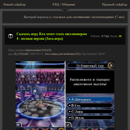
Левый сайдбар
FAQ / Общение
Правый сайдбар
Описание игры, скриншоты, видео
Быстрый переход к:
ссылкам для скачивания
|
комментариям (7 шт.)
Скачать игру Кто хочет стать миллионером
Рейтинг:
9.7 (6)
| Баллы:
10
4 - полная версия (Java-игра)
Игру добавил
eXpressionist [135|22]
,
ред.
iXy [762|44]
| 2009-03-11 |
Java-игры для мобилки (231)
| Просмотров: 56047