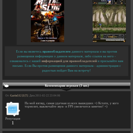
Если вы являетесь
правообладателем
данного материала и вы против
размещения информации о данном материале, либо ссылок на него -
ознакомьтесь с нашей
информацией для правообладателей
и присылайте нам
письмо. Если Вы против размещения данного материала - администрация с
радостью пойдет Вам на встречу!
Комментарии игроков (3 шт.)
От:
Garin512 [1|7]
| Дата 2011-02-22 23:04:06
На мой взгляд, самая удачная из всех вышедших =) Кстати, у кого
тормозит, выключайте звук- и FPS увеличится заметно! =)
Репутация
1