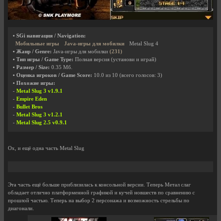
• SGi навигация / Navigation:
Мобильные игры
Java-игры для мобилки
Metal Slug 4
• Жанр / Genre:
Java-игры для мобилки
(231)
• Тип игры / Game Type:
Полная версия (установи и играй)
• Размер / Size:
0.35 Мб.
• Оценка игроков / Game Score:
10.0
из
10
(всего голосов:
3
)
• Похожие игры:
-
Metal Slug 3 v1.9.1
-
Empire Eden
-
Bullet Bros
-
Metal Slug 3 v1.2.1
-
Metal Slug 2.5 v0.9.1
Ох, и ещё одна часть Metal Slug
Эта часть ещё больше приблизилась к консольной версии. Теперь Метал слаг
обладает отлично платформенной графикой и кучей новшеств по сравнению с
прошлой частью. Теперь на выбор 2 персонажа и возможность стрельбы по
диагонали.