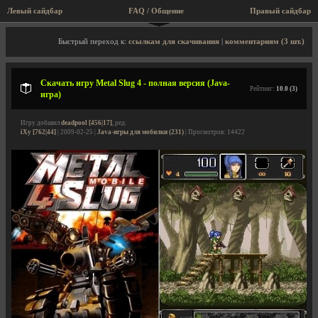
Левый сайдбар
FAQ / Общение
Правый сайдбар
Описание игры, скриншоты, видео
Быстрый переход к:
ссылкам для скачивания
|
комментариям (3 шт.)
Скачать игру Metal Slug 4 - полная версия (Java-
Рейтинг:
10.0 (3)
игра)
Игру добавил
deadpool [456|17]
, ред.
iXy [762|44]
| 2009-02-25 |
Java-игры для мобилки (231)
| Просмотров: 14422