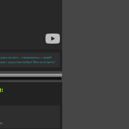
ылок на него - ознакомьтесь с нашей
ция с радостью пойдет Вам на встречу!
):
те.