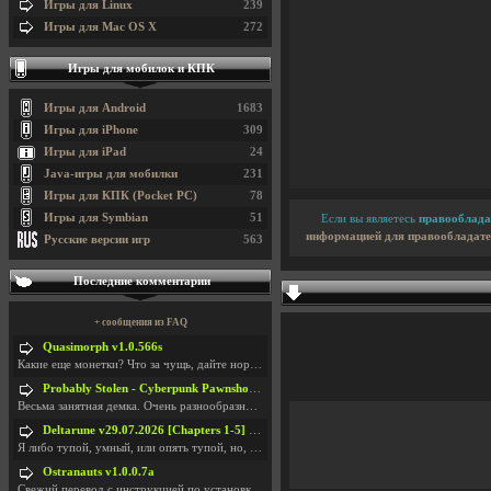
Игры для Linux
239
Игры для Mac OS X
272
Игры для мобилок и КПК
Игры для Android
1683
Игры для iPhone
309
Игры для iPad
24
Java-игры для мобилки
231
Игры для КПК (Pocket PC)
78
Игры для Symbian
51
Если вы являетесь
правооблада
информацией для правообладате
Русские версии игр
563
Последние комментарии
+ сообщения из FAQ
Quasimorph v1.0.566s
Какие еще монетки? Что за чущь, дайте нормально ск
Probably Stolen - Cyberpunk Pawnshop Simulator v048c [Playtest]
Весьма занятная демка. Очень разнообразные механик
Deltarune v29.07.2026 [Chapters 1-5] / + RUS [Chapters 1-5]
Я либо тупой, умный, или опять тупой, но, вроде я
Ostranauts v1.0.0.7a
Свежий перевод с инструкцией по установкеhttps://g