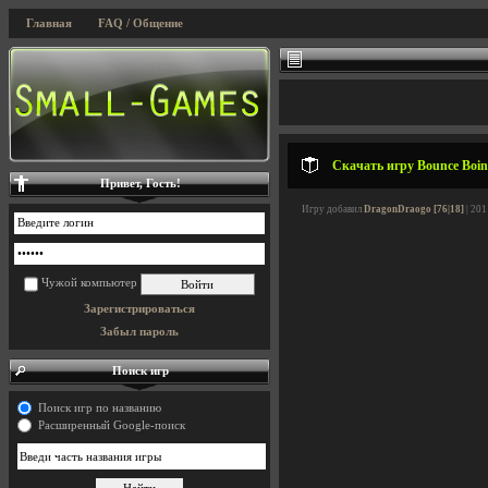
Главная
FAQ / Общение
Скачать игру Bounce Boing
Привет, Гость!
Игру добавил
DragonDraogo [76|18]
| 201
Чужой компьютер
Зарегистрироваться
Забыл пароль
Поиск игр
Поиск игр по названию
Расширенный Google-поиск