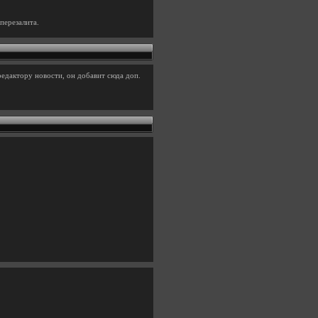
перезалита.
едактору новости, он добавит сюда доп.