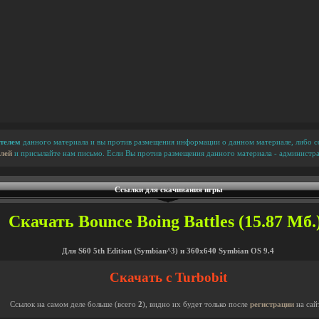
телем
данного материала и вы против размещения информации о данном материале, либо сс
лей
и присылайте нам письмо. Если Вы против размещения данного материала - администра
Ссылки для скачивания игры
Скачать Bounce Boing Battles (15.87 Мб.
Для S60 5th Edition (Symbian^3) и 360x640 Symbian OS 9.4
Скачать с Turbobit
Ссылок на самом деле больше (всего
2
), видно их будет только после
регистрации
на сай