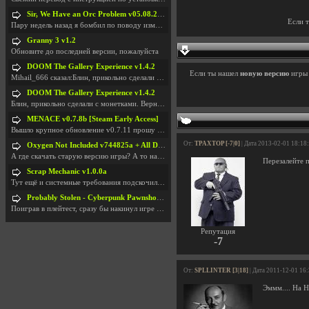
Sir, We Have an Orc Problem v05.08.2026
Если 
Пару недель назад я бомбил по поводу изменения мин
Granny 3 v1.2
Обновите до последней версии, пожалуйста
DOOM The Gallery Experience v1.4.2
Если ты нашел
новую версию
игр
Mihail_666 сказал:Блин, прикольно сделали с монетк
DOOM The Gallery Experience v1.4.2
Блин, прикольно сделали с монетками. Вернулся в св
MENACE v0.7.8b [Steam Early Access]
Вышло крупное обновление v0.7.11 прошу обновить
От:
TPAXTOP [-7|0]
| Дата 2013-02-01 18:18
Oxygen Not Included v744825a + All DLC
А где скачать старую версию игры? А то на новой но
Перезалейте 
Scrap Mechanic v1.0.0a
Тут ещё и системные требования подскочили. Если не
Probably Stolen - Cyberpunk Pawnshop Simulator v048c [Playtest]
Поиграв в плейтест, сразу бы накинул игре наивысши
Репутация
-7
От:
SPLLINTER [3|18]
| Дата 2011-12-01 16
Эммм.... На Н