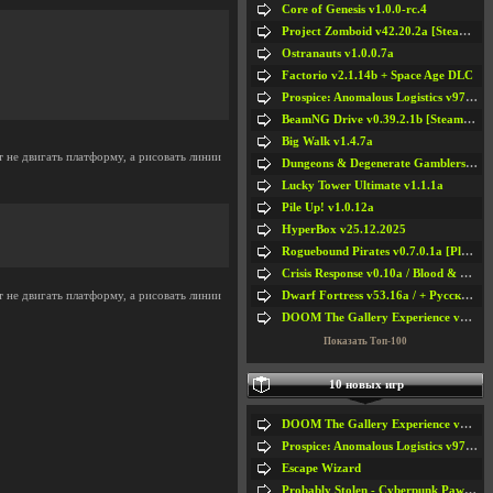
Core of Genesis v1.0.0-rc.4
Project Zomboid v42.20.2a [Steam Early Access]
Ostranauts v1.0.0.7a
Factorio v2.1.14b + Space Age DLC
Prospice: Anomalous Logistics v97 [Playtest]
BeamNG Drive v0.39.2.1b [Steam Early Access]
Big Walk v1.4.7a
т не двигать платформу, а рисовать линии
Dungeons & Degenerate Gamblers v2.0.2a
Lucky Tower Ultimate v1.1.1a
Pile Up! v1.0.12a
HyperBox v25.12.2025
Roguebound Pirates v0.7.0.1a [Playtest]
Crisis Response v0.10a / Blood & Bullet
Dwarf Fortress v53.16a / + Русская Версия v50.12a
т не двигать платформу, а рисовать линии
DOOM The Gallery Experience v1.4.2
Показать Топ-100
10 новых игр
DOOM The Gallery Experience v1.4.2
Prospice: Anomalous Logistics v97 [Playtest]
Escape Wizard
Probably Stolen - Cyberpunk Pawnshop Simulator v048c [Playtest]