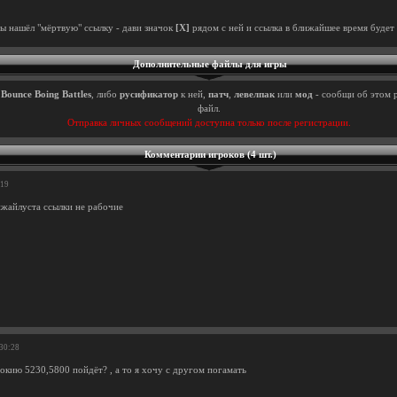
ты нашёл "мёртвую" ссылку - дави значок
[X]
рядом с ней и ссылка в ближайшее время будет 
Дополнительные файлы для игры
ы
Bounce Boing Battles
, либо
русификатор
к ней,
патч
,
левелпак
или
мод
- сообщи об этом р
файл.
Отправка личных сообщений доступна только после регистрации.
Комментарии игроков (4 шт.)
:19
пжайлуста ссылки не рабочие
:30:28
окию 5230,5800 пойдёт? , а то я хочу с другом погамать