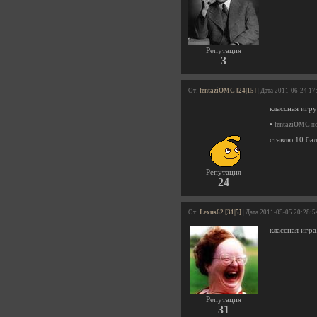
Репутация
3
От:
fentaziOMG [24|15]
| Дата 2011-06-24 17
классная игру
•
fentaziOMG
по
ставлю 10 бал
Репутация
24
От:
Lexus62 [31|5]
| Дата 2011-05-05 20:28:5
классная игра
Репутация
31