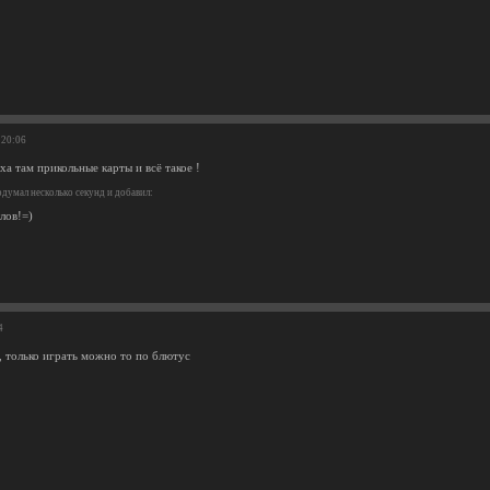
:20:06
ха там прикольные карты и всё такое !
думал несколько секунд и добавил:
лов!=)
4
, только играть можно то по блютус