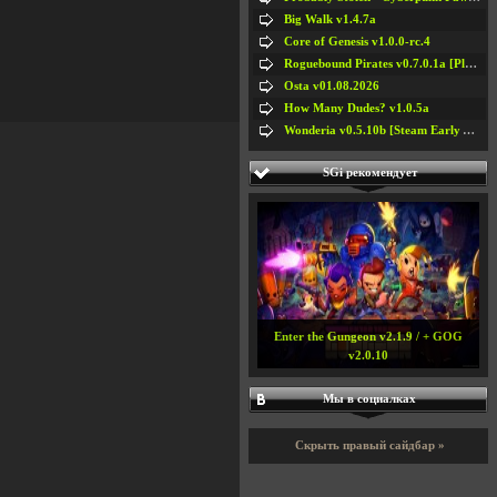
Big Walk v1.4.7a
Core of Genesis v1.0.0-rc.4
Roguebound Pirates v0.7.0.1a [Playtest]
Osta v01.08.2026
How Many Dudes? v1.0.5a
Wonderia v0.5.10b [Steam Early Access]
SGi рекомендует
Enter the Gungeon v2.1.9 / + GOG
v2.0.10
Мы в социалках
Скрыть правый сайдбар »