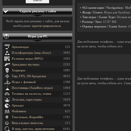
• SGi навигация / Navigation:
Моб
Скрыть рекламу с сайта
• Жанр / Genre:
Игры для Symbian
• Тип игры / Game Type:
Полная ве
Чтоб скрыть всю рекламу с сайта, для начала
• Размер / Size:
15.87 Мб.
необходимо
зарегистрироваться
.
• Оценка игроков / Game Score:
1
Игры для PC
Два мобильных телефона.... одна игра
на пути мяча, чтобы отбить его.
Арканоиды
155
Платформеры (вид сбоку)
3991
Ролевые игры (RPG)
3505
Аркадные шутеры
2292
Хорроры
1885
Тир, FPS, 3D-бродилки
4015
Два мобильных телефона.... одна игра
Игры с физикой
1308
на пути мяча, чтобы отбить его. Сам
Песочницы (Sandbox-игры)
1404
Техника на колесах, гонки
1223
Леталки, скроллеры
1029
Аркады
3070
Файтинги
625
Текстовые, Roguelike
1701
Визуальные новеллы
215
Я ищу, квесты, приключения
6441