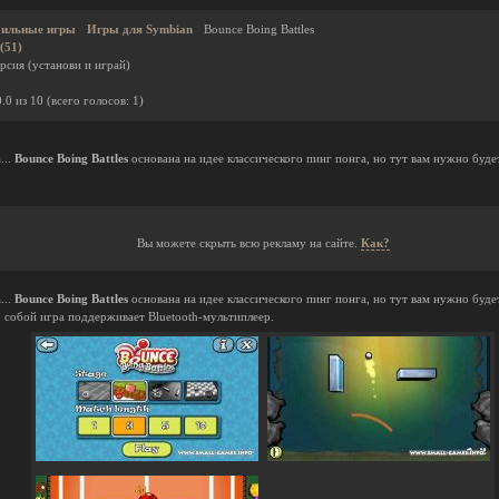
ильные игры
Игры для Symbian
Bounce Boing Battles
(51)
рсия (установи и играй)
0.0
из
10
(всего голосов:
1
)
...
Bounce Boing Battles
основана на идее классического пинг понга, но тут вам нужно буде
Вы можете скрыть всю рекламу на сайте.
Как?
...
Bounce Boing Battles
основана на идее классического пинг понга, но тут вам нужно буде
о собой игра поддерживает Bluetooth-мультиплеер.