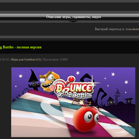
Описание игры, скриншоты, видео
Быстрый переход к:
ссылкам
 Battles - полная версия
1-05-05 |
Игры для Symbian (51)
| Просмотров: 15999