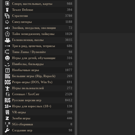
Спорт, настольные, карты
988
Tower Defense
394
Стратегии
3780
Симуляторы
1188
Змейки, поедалки, эволюция
72
Тайм менеджмент, тайкуны
1020
Головоломки, пазлы
3035
Три в ряд, цепочки, тетрисы
686
Типа Zuma / Dynomite
98
Игры для детей, обучающие
316
Пинболы, бильярды
65
Необычные игры
1077
Большие игры (Rip, Repack)
269
Ретро-игры (DOS, Win 9x)
691
Игры пользователей
272
Сетевые / ХотСит
2320
Русские версии игр
8412
Игры для взрослых (18+)
130
VR-игры
399
Зомби игры
446
SGi-сборники
0
Создание игр
98