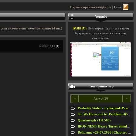
Скрыть правый сайдбар »
| Тема:
Youtube
 для скачивания
|
комментариям (4 шт.)
ВАЖНО:
Некоторые плагины в вашем
браузере могут скрывать ссылки на
скачивание.
Рейтинг:
10.0 (1)
Топ лучших игр
«
Август'26
»
Probably Stolen - Cyberpunk Pawnshop Simulator v048c [Playtest]
Sir, We Have an Orc Problem v05.08.2026
Quasimorph v1.0.566s
IRON NEST: Heavy Turret Simulator v1.0a
Deltarune v29.07.2026 [Chapters 1-5] / + RUS [Chapters 1-5]