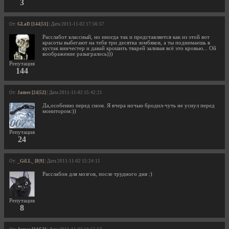
3
От:
GLaD [144|51]
| Дата 2011-11-02 17:56:57
Расслабот классный, но иногда так и представляется как из этой вот
красоты выбегают на тебя три десятка зомбяков, а ты поднимаешь в
кустак винчестер и давай крошить тварей заливая всё это кровью... Ой
воображение разыгралось)))
Репутация
144
От:
James [24|52]
| Дата 2011-11-02 15:42:21
Да,особенно перед сном. Я вчера ночью бродил-чуть не уснул перед
монитором:))
Репутация
24
От:
_GiLL_ [8|9]
| Дата 2011-11-02 15:24:11
Расслабон для мозгов, после трудного дня :)
Репутация
8