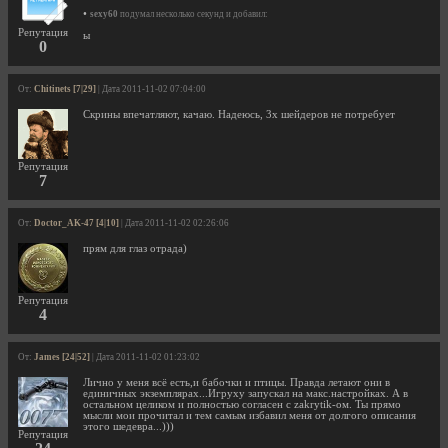
•
sexy60
подумал несколько секунд и добавил:
Репутация
ы
0
От:
Chitinets [7|29]
| Дата 2011-11-02 07:04:00
Скрины впечатляют, качаю. Надеюсь, 3х шейдеров не потребует
Репутация
7
От:
Doctor_AK-47 [4|10]
| Дата 2011-11-02 02:26:06
прям для глаз отрада)
Репутация
4
От:
James [24|52]
| Дата 2011-11-02 01:23:02
Лично у меня всё есть,и бабочки и птицы. Правда летают они в
единичных экземплярах...Игруху запускал на макс.настройках. А в
остальном целиком и полностью согласен с zakrytik-ом. Ты прямо
мысли мои прочитал и тем самым избавил меня от долгого описания
этого шедевра...)))
Репутация