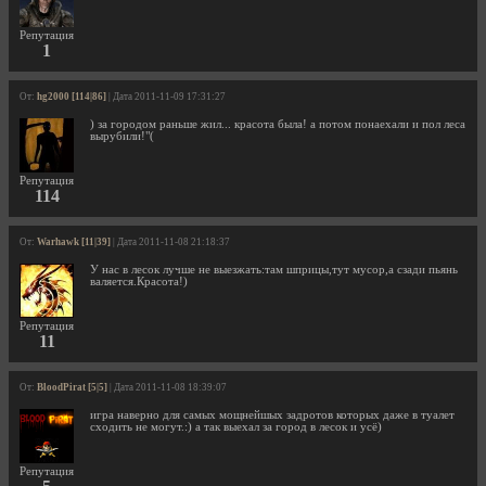
Репутация
1
От:
hg2000 [114|86]
| Дата 2011-11-09 17:31:27
) за городом раньше жил... красота была! а потом понаехали и пол леса
вырубили!"(
Репутация
114
От:
Warhawk [11|39]
| Дата 2011-11-08 21:18:37
У нас в лесок лучше не выезжать:там шприцы,тут мусор,а сзади пьянь
валяется.Красота!)
Репутация
11
От:
BloodPirat [5|5]
| Дата 2011-11-08 18:39:07
игра наверно для самых мощнейшых задротов которых даже в туалет
сходить не могут.:) а так выехал за город в лесок и усё)
Репутация