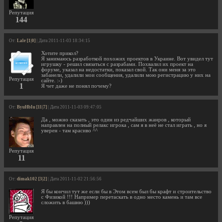
Репутация
144
От:
Lale [1|0]
| Дата 2011-11-03 18:34:15
Хотите прикол?
Я занимаюсь разработкой похожих проектов в Украине. Вот увидел тут
игрушку - решил связаться с разрабами. Похвалил их проект на
форуме, указал на недостатки, показал свой. Так они меня за это
забанели, удалили мои сообщения, удалили мою регистрацию у них на
Репутация
сайте. :-)
1
Я чет даже не понял почему?
От:
ByuHbIu [11|7]
| Дата 2011-11-03 09:47:05
Да , можно сказать , это один из редчайших жанров , который
направлен на полный релакс игрока , сам я в неё не стал играть , но я
уверен - там красиво ^^
Репутация
11
От:
dimak102 [3|2]
| Дата 2011-11-02 21:56:56
Я бы кончил тут же если бы в Этом всем был бы крафт и строительство
с Физикой !!! Например перетаскать в одно место камень и там все
сложить в башню )))
Репутация