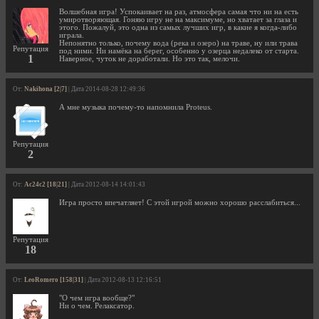
Волшебная игра! Успокаивает на раз, атмосфера самая что ни на есть
умиротворяющая. Гоняю игру не на максимуме, но хватает за глаза и
этого. Пожалуй, это одна из самых лучших игр, в какие я когда-либо
играла.
Непонятно только, почему вода (река и озеро) на траве, ну или трава
Репутация
под ними. Ни намёка на берег, особенно у озерца недалеко от старта.
1
Наверное, чуток не доработали. Но это так, мелочи.
От:
Nakihona [2|7]
| Дата 2014-08-28 12:49:36
А мне музыка почему-то напомнила Proteus.
Репутация
2
От:
Ac24c2 [18|21]
| Дата 2012-08-14 14:01:43
Игра просто впечатляет! С этой игрой можно хорошо расслабиться...
Репутация
18
От:
LeoRomero [158|31]
| Дата 2012-08-13 12:16:51
"О чем игра вообще?"
Ни о чем. Релаксатор.