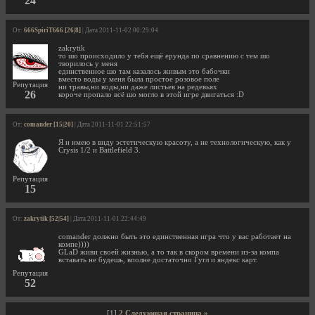
24
От:
666SpiriT666 [26|8]
| Дата 2011-11-02 00:29:04
zakrytik
то шо происходило у тебя ещё ерунда по сравнению с тем шо
творилось у меня
единственное шо там казалось живым это бабочки
вместо воды у меня была простое розовое поле
Репутация
ни травы,ни воды,ни даже листьев на редевьях
26
короче пропало всё шо могло в этой игре двигаться :D
От:
comander [15|20]
| Дата 2011-11-01 22:51:57
Я и имею в виду эстетическую красоту, а не технологическую, как у
Crysis 1/2 и Battlefield 3.
Репутация
15
От:
zakrytik [52|54]
| Дата 2011-11-01 22:44:49
comander должно быть это единственная игра что у вас работает на
компе))))
GLaD живи своей жизнью, а то так в скором времени из-за компа
вставать не будешь, вполне достаточно Гугл и яндекс карт.
Репутация
52
[1]
2
Следующая страница »