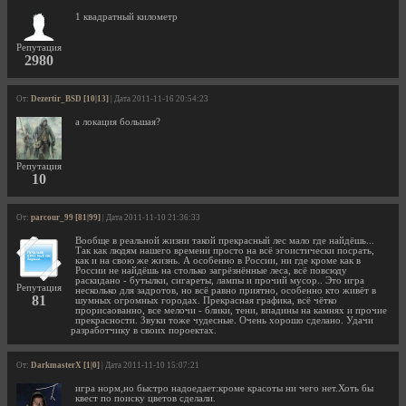
1 квадратный километр
Репутация
2980
От:
Dezertir_BSD [10|13]
| Дата 2011-11-16 20:54:23
а локация большая?
Репутация
10
От:
parcour_99 [81|99]
| Дата 2011-11-10 21:36:33
Вообще в реальной жизни такой прекрасный лес мало где найдёшь...
Так как людям нашего времени просто на всё эгоистически посрать,
как и на свою же жизнь. А особенно в России, ни где кроме как в
России не найдёшь на столько загрёзнённые леса, всё повсюду
раскидано - бутылки, сигареты, лампы и прочий мусор.. Это игра
Репутация
несколько для задротов, но всё равно приятно, особенно кто живёт в
81
шумных огромных городах. Прекрасная графика, всё чётко
прорисаованно, все мелочи - блики, тени, впадины на камнях и прочие
прекрасности. Звуки тоже чудесные. Очень хорошо сделано. Удачи
разработчику в своих пороектах.
От:
DarkmasterX [1|0]
| Дата 2011-11-10 15:07:21
игра норм,но быстро надоедает:кроме красоты ни чего нет.Хоть бы
квест по поиску цветов сделали.