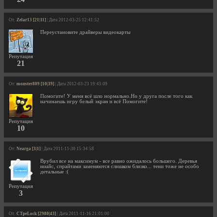
От:
Zelar13 [21|11]
| Дата 2012-03-25 12:41:52
Переустановите драйверы видеокарты
Репутация
21
От:
monster809 [10|39]
| Дата 2012-03-23 19:43:09
Помогите! У меня всё шло нормально.Но у друга после того как
начинаешь игру белый экран и всё Помогите!
Репутация
10
От:
Nearga [3|1]
| Дата 2011-11-30 15:34:58
Врубил все на максимум - все равно ожидалось большего. Деревья
ниайс, спрайтами заменяются слишком близко... тени тоже не особо
детальные :(
Репутация
3
От:
CTpeLock [2980|43]
| Дата 2011-11-16 21:01:00