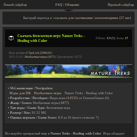
Левый сайдбар
FAQ / Общение
Пра
Описание игры, скриншоты, видео
Быстрый переход к:
ссылкам для скачивания
|
комментариям (57 шт.)
Скачать бесплатную игру Nature Treks -
Рейтинг:
8.9 (7)
| Баллы:
17
Healing with Color
Игру добавил
CTpeLock [2980|43]
|
2011-11-01 |
Необычные игры (1077)
| Просмотров: 31573
• SGi навигация / Navigation:
Игры для ПК
Необычные игры
Nature Treks - Healing with Color
• Разработчик / Developer:
Инди-игра
(14535)
от GreenerGames
(1)
• Жанр / Genre:
Необычные игры
(1077)
• Тип игры / Game Type:
Бесплатная игра
• Размер / Size:
91.52 Мб.
• Оценка игроков / Game Score:
8.9
из
10
(всего голосов:
7
)
Исследуйте прекрасный мир в
Nature Treks - Healing with Color
. Игра обладает