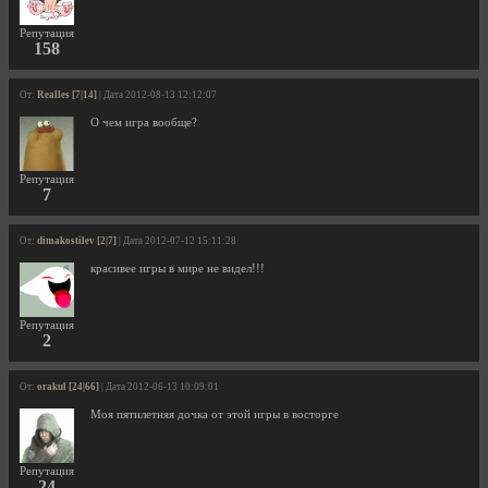
Репутация
158
От:
Realles [7|14]
| Дата 2012-08-13 12:12:07
О чем игра вообще?
Репутация
7
От:
dimakostilev [2|7]
| Дата 2012-07-12 15:11:28
красивее игры в мире не видел!!!
Репутация
2
От:
orakul [24|66]
| Дата 2012-06-13 10:09:01
Моя пятилетняя дочка от этой игры в восторге
Репутация
24