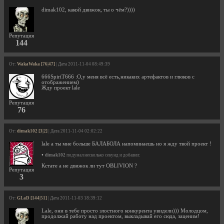
dimak102, какой движок, ты о чём?))))
Репутация
144
От:
WakaWaka [76|47]
| Дата 2011-11-04 08:49:39
666SpiriT666 :O,у меня всё есть,никаких артефактов и глюков с
отображением)
Жду проект lale
Репутация
76
От:
dimak102 [3|2]
| Дата 2011-11-04 02:02:22
lale а ты мне больше БАЛАБОЛА напоминаешь но я жду твой проект !
•
dimak102
подумал несколько секунд и добавил:
Кстате а не движок ли тут OBLIVION ?
Репутация
3
От:
GLaD [144|51]
| Дата 2011-11-03 18:39:12
Lale, они в тебе просто злостного конкурента увидели))) Молодцом,
продолжай работу над проектом, выкладывай его сюда, заценим!