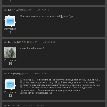
5
От:
keks52rus [3|2]
| Дата 2011-11-07 17:57:11
Никакого нет, просто ходишь и кайфуешь ^_^
Репутация
3
От:
Dezertir_BSD [10|13]
| Дата 2011-11-05 18:59:55
а какой в ней сюжет?
Репутация
10
От:
sXer [15|97]
| Дата 2011-11-05 01:14:11
Шел к горам, не пустили :) Говорят там невидимая стена, нельзя туда:)
Игра неплохая, движок Unity. Подобные ландшафты там можно
создавать встроенным инструментарием за довольно недолгое время.
Но к сожалению кроме ландшафтов там ничо более и сделаешь
оригинального без знания языка программирования.
Репутация
Разработчик игры молодец!
15
От:
GLaD [144|51]
| Дата 2011-11-04 10:03:21