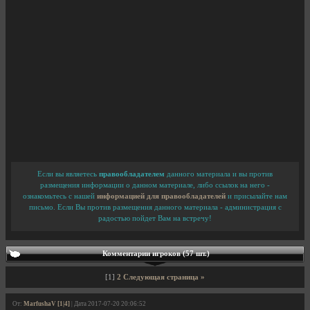
Если вы являетесь
правообладателем
данного материала и вы против
размещения информации о данном материале, либо ссылок на него -
ознакомьтесь с нашей
информацией для правообладателей
и присылайте нам
письмо. Если Вы против размещения данного материала - администрация с
радостью пойдет Вам на встречу!
Комментарии игроков (57 шт.)
[1]
2
Следующая страница »
От:
MarfushaV [1|4]
| Дата 2017-07-20 20:06:52