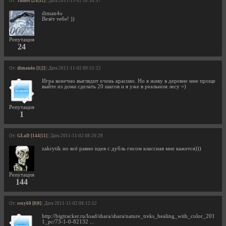
От:
James [24|52]
| Дата 2011-11-02 10:55:57
diman4o
Везёт тебе! ))
Репутация
24
От:
diman4o [1|2]
| Дата 2011-11-02 09:51:22
Игра конечно выглядит очень красиво. Но я живу в деревне мне проще
выйте из дома сделать 20 шагов и я уже в реальном лесу =)
Репутация
1
От:
GLaD [144|51]
| Дата 2011-11-02 08:20:29
zakrytik но всё равно идея с дубль гисом классная мне кажется)))
Репутация
144
От:
sexy60 [0|0]
| Дата 2011-11-02 08:12:52
http://bigtracker.ru/load/shara/shara/nature_treks_healing_with_color_201
1_pc/73-1-0-82132 ...