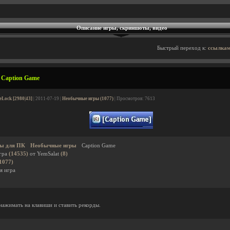
Описание игры, скриншоты, видео
Быстрый переход к:
ссылкам
 Caption Game
Lock [2980|43]
| 2011-07-19 |
Необычные игры (1077)
| Просмотров: 7613
ы для ПК
Необычные игры
Caption Game
гра
(14535)
от YemSalat
(8)
1077)
я игра
ажимать на клавиши и ставить рекорды.