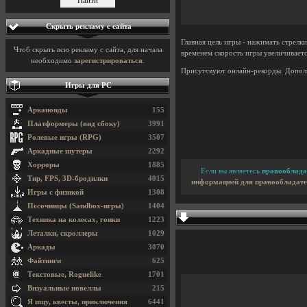
Скрыть рекламу с сайта
Главная цель игры - нажимать стрелки
Чтоб скрыть всю рекламу с сайта, для начала
временем скорость игры увеличивается
необходимо
зарегистрироваться
.
Присутсвуют онлайн-рекорды. Дополн
Игры для PC
Арканоиды
155
Платформеры (вид сбоку)
3991
Ролевые игры (RPG)
3507
Аркадные шутеры
2292
Хорроры
1885
Если вы являетесь
правооблада
Тир, FPS, 3D-бродилки
4015
информацией для правообладате
Игры с физикой
1308
Песочницы (Sandbox-игры)
1404
Техника на колесах, гонки
1223
Леталки, скроллеры
1029
Аркады
3070
Файтинги
625
Текстовые, Roguelike
1701
Визуальные новеллы
215
Я ищу, квесты, приключения
6441