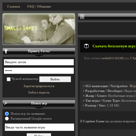
Главная
FAQ / Общение
Скачать бесплатную игру
Привет, Гость!
Игру добавил
sasha8213 [45|38]
, ред.
CTpe
Чужой компьютер
Зарегистрироваться
• SGi навигация / Navigation:
Игр
• Разработчик / Developer:
Инди-и
Забыл пароль
• Жанр / Genre:
Необычные игры
(
• Тип игры / Game Type:
Бесплатна
Поиск игр
• Размер / Size:
1.18 Мб.
Поиск игр по названию
Расширенный Google-поиск
В
Caption Game
вы должны вовремя н