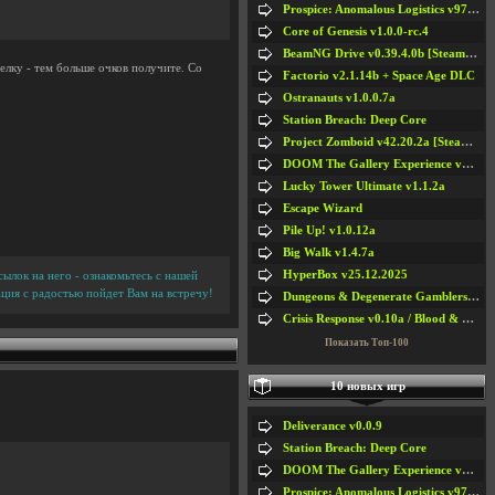
Prospice: Anomalous Logistics v97 [Playtest]
Core of Genesis v1.0.0-rc.4
BeamNG Drive v0.39.4.0b [Steam Early Access]
елку - тем больше очков получите. Со
Factorio v2.1.14b + Space Age DLC
Ostranauts v1.0.0.7a
Station Breach: Deep Core
Project Zomboid v42.20.2a [Steam Early Access]
DOOM The Gallery Experience v1.4.2
Lucky Tower Ultimate v1.1.2a
Escape Wizard
Pile Up! v1.0.12a
Big Walk v1.4.7a
HyperBox v25.12.2025
ылок на него - ознакомьтесь с нашей
ция с радостью пойдет Вам на встречу!
Dungeons & Degenerate Gamblers v2.0.2a
Crisis Response v0.10a / Blood & Bullet
Показать Топ-100
10 новых игр
Deliverance v0.0.9
Station Breach: Deep Core
DOOM The Gallery Experience v1.4.2
Prospice: Anomalous Logistics v97 [Playtest]