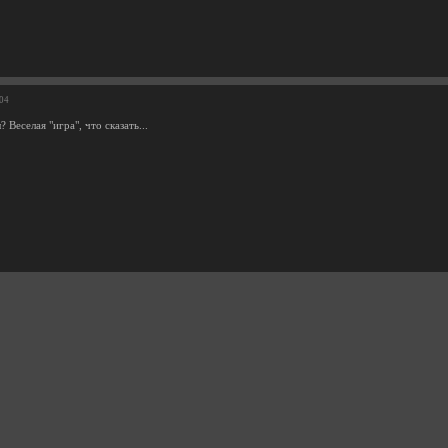
:04
 Веселая "игра", что сказать...