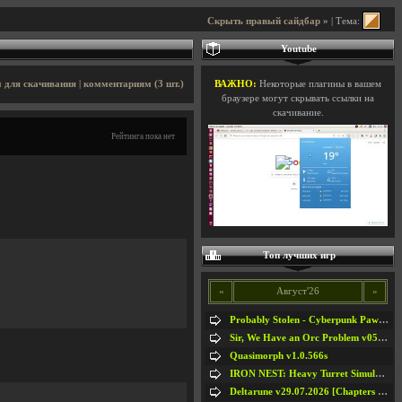
Скрыть правый сайдбар »
| Тема:
Youtube
 для скачивания
|
комментариям (3 шт.)
ВАЖНО:
Некоторые плагины в вашем
браузере могут скрывать ссылки на
скачивание.
Рейтинга пока нет
Топ лучших игр
«
Август'26
»
Probably Stolen - Cyberpunk Pawnshop Simulator v048c [Playtest]
Sir, We Have an Orc Problem v05.08.2026
Quasimorph v1.0.566s
IRON NEST: Heavy Turret Simulator v1.0a
Deltarune v29.07.2026 [Chapters 1-5] / + RUS [Chapters 1-5]