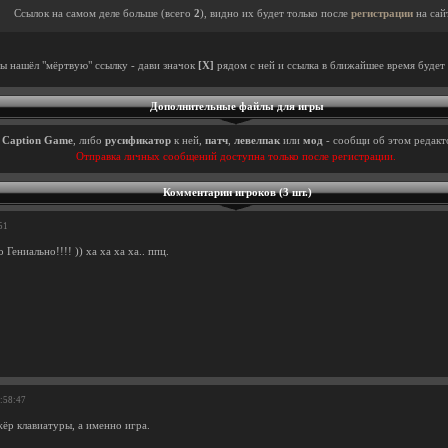
Ссылок на самом деле больше (всего
2
), видно их будет только после
регистрации
на сай
ты нашёл "мёртвую" ссылку - дави значок
[X]
рядом с ней и ссылка в ближайшее время будет 
Дополнительные файлы для игры
ы
Caption Game
, либо
русификатор
к ней,
патч
,
левелпак
или
мод
- сообщи об этом редакто
Отправка личных сообщений доступна только после регистрации.
Комментарии игроков (3 шт.)
51
 Гениально!!!! )) ха ха ха ха.. ппц.
3:58:47
жёр клавиатуры, а именно игра.