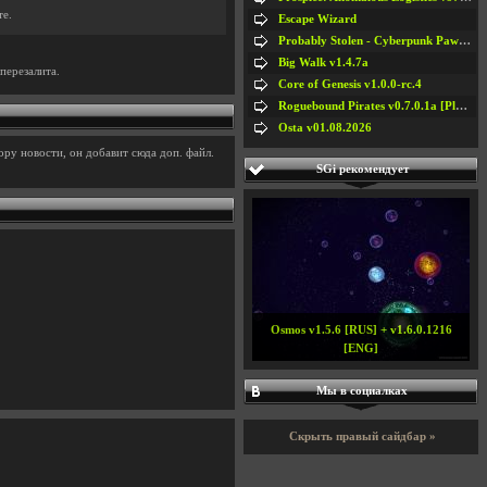
те.
Escape Wizard
Probably Stolen - Cyberpunk Pawnshop Simulator v048c [Playtest]
Big Walk v1.4.7a
перезалита.
Core of Genesis v1.0.0-rc.4
Roguebound Pirates v0.7.0.1a [Playtest]
Osta v01.08.2026
ру новости, он добавит сюда доп. файл.
SGi рекомендует
Osmos v1.5.6 [RUS] + v1.6.0.1216
[ENG]
Мы в социалках
Скрыть правый сайдбар »