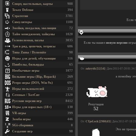
Спорт, настольные, карты
988
Tower Defense
394
Стратегии
3781
Если 
Симуляторы
1188
Змейки, поедалки, эволюция
72
Тайм менеджмент, тайкуны
1020
Головоломки, пазлы
3035
Если ты нашел
новую версию
игр
Три в ряд, цепочки, тетрисы
686
Типа Zuma / Dynomite
98
Игры для детей, обучающие
316
Пинболы, бильярды
65
От:
zakrytik [52|54]
| Дата 2011-07-20 01:34:
Необычные игры
1077
а помойму это
Большие игры (Rip, Repack)
269
Ретро-игры (DOS, Win 9x)
691
Игры пользователей
272
Сетевые / ХотСит
2320
Русские версии игр
8412
Репутация
Игры для взрослых (18+)
130
52
VR-игры
399
Зомби игры
446
От:
CTpeLock [2980|43]
| Дата 2011-07-19 2
SGi-сборники
0
Это не трена
Создание игр
98