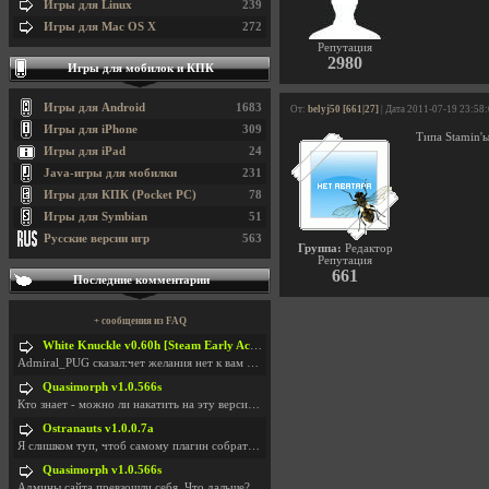
Игры для Linux
239
Игры для Mac OS X
272
Репутация
2980
Игры для мобилок и КПК
Игры для Android
1683
От:
belyj50 [661|27]
| Дата 2011-07-19 23:58
Игры для iPhone
309
Типа Stamin'ы?
Игры для iPad
24
Java-игры для мобилки
231
Игры для КПК (Pocket PC)
78
Игры для Symbian
51
Русские версии игр
563
Группа:
Редактор
Репутация
661
Последние комментарии
+ сообщения из FAQ
White Knuckle v0.60h [Steam Early Access]
Admiral_PUG сказал:чет желания нет к вам сюда захо
Quasimorph v1.0.566s
Кто знает - можно ли накатить на эту версию моды?
Ostranauts v1.0.0.7a
Я слишком туп, чтоб самому плагин собрать. И что-т
Quasimorph v1.0.566s
Админы сайта превзошли себя. Что дальше? Засунь се