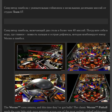
Симулятор пинбола с увлекательным геймплеем и несколькими десятками миссий от
студии
Team 17
.
Симулятор пинбола, включающий два стола и более чем 40 миссий. Погрузите себя в
игру, где главное - ловкость пальцев и острые рефлексы, которая комбинирует юмор
Worms и пинбол.
The
Worms™
crew returns, and this time they’ve got balls! The classic
Worms™ Pinball
sends the cute little pink guys spinning across one of the most realistic pinball tables ever