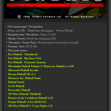
• SGi навигация / Navigation:
Игры для ПК
Пинболы, бильярды
Worms Pinball
• Разработчик / Developer:
Team 17
(14)
• Жанр / Genre:
Пинболы, бильярды
(65)
• Тип игры / Game Type:
Полная версия (установи и играй)
• Размер / Size:
96.92 Мб.
• Похожие игры:
-
Pro Pinball - Timeshock!
-
Pro Pinball - Big Race USA
-
Pro Pinball - Fantastic Journey
-
Moorhuhn Pinball Volume 1/ Морхухн. Пинбол v.1.00
-
Microsoft Pinball Arcade
-
Dream Pinball 3D v1.1
-
Monsters Inc. Pinball Panic
-
Pinball Yeah!
-
Sci-Fi Pinball
-
Powershot Pinball
-
3D Ultra Pinball: Thrillride
-
Pirates of the Caribbean Pinball v2.8
-
Future Pinball v1.9.1.20101231
-
3D Ultra Pinball 2: Creep Night v1.0