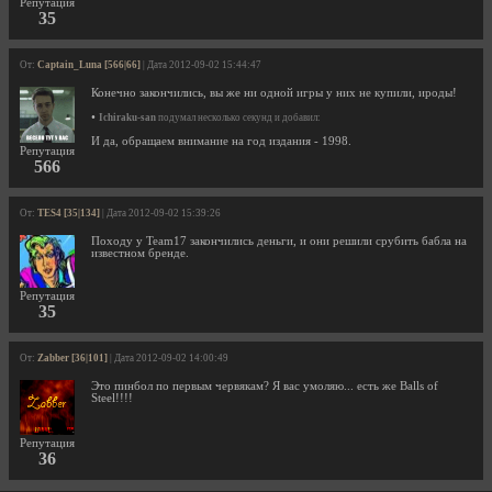
Репутация
35
От:
Captain_Luna [566|66]
| Дата 2012-09-02 15:44:47
Конечно закончились, вы же ни одной игры у них не купили, ироды!
•
Ichiraku-san
подумал несколько секунд и добавил:
И да, обращаем внимание на год издания - 1998.
Репутация
566
От:
TES4 [35|134]
| Дата 2012-09-02 15:39:26
Походу у Team17 закончились деньги, и они решили срубить бабла на
известном бренде.
Репутация
35
От:
Zabber [36|101]
| Дата 2012-09-02 14:00:49
Это пинбол по первым червякам? Я вас умоляю... есть же Balls of
Steel!!!!
Репутация
36