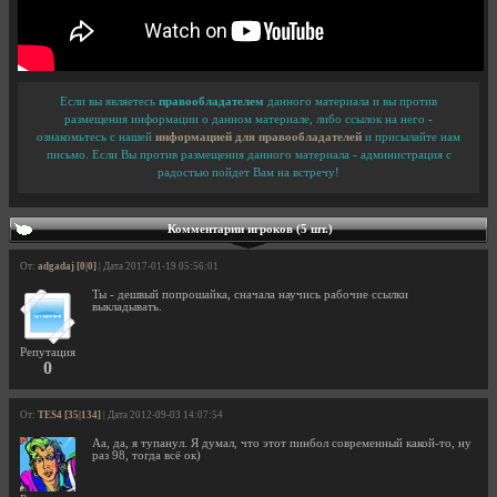
Если вы являетесь
правообладателем
данного материала и вы против
размещения информации о данном материале, либо ссылок на него -
ознакомьтесь с нашей
информацией для правообладателей
и присылайте нам
письмо. Если Вы против размещения данного материала - администрация с
радостью пойдет Вам на встречу!
Комментарии игроков (5 шт.)
От:
adgadaj [0|0]
| Дата 2017-01-19 05:56:01
Ты - дешвый попрошайка, сначала научись рабочие ссылки
выкладывать.
Репутация
0
От:
TES4 [35|134]
| Дата 2012-09-03 14:07:54
Аа, да, я тупанул. Я думал, что этот пинбол современный какой-то, ну
раз 98, тогда всё ок)