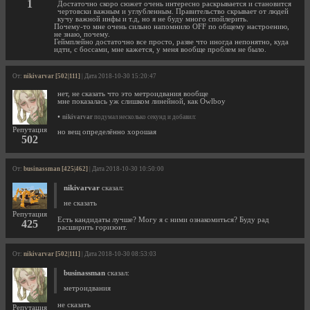
1
Достаточно скоро сюжет очень интересно раскрывается и становится
чертовски важным и углубленным. Правительство скрывает от людей
кучу важной инфы и т.д, но я не буду много спойлерить.
Почему-то мне очень сильно напомнило OFF по общему настроению,
не знаю, почему.
Геймплейно достаточно все просто, разве что иногда непонятно, куда
идти, с боссами, мне кажется, у меня вообще проблем не было.
От:
nikivarvar [502|111]
| Дата 2018-10-30 15:20:47
нет, не сказать что это метроидвания вообще
мне показалась уж слишком линейной, как Owlboy
•
nikivarvar
подумал несколько секунд и добавил:
Репутация
но вещ определённо хорошая
502
От:
businassman [425|462]
| Дата 2018-10-30 10:50:00
nikivarvar
сказал:
не сказать
Репутация
Есть кандидаты лучше? Могу я с ними ознакомиться? Буду рад
425
расширить горизонт.
От:
nikivarvar [502|111]
| Дата 2018-10-30 08:53:03
businassman
сказал:
метроидвания
не сказать
Репутация