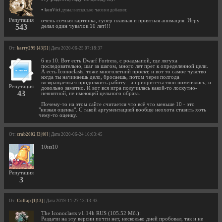
•
konVict
думал несколько часов и добавил:
Репутация
очень сочная картинка, супер плавная и приятная анимация. Игру
543
делал один чувачок 10 лет!!!
От:
karry299 [43|5]
| Дата 2020-06-25 07:18:37
6 из 10. Вот есть Dwarf Fortress, с роадмапой, где лягуха
последовательно, шаг за шагом, много лет прет к определенной цели.
А есть Iconoclasts, тоже многолетний проект, и вот то самое чувство
когда ты начинаешь дело, бросаешь, потом через полгода
возвращаешься продолжить работу - а приоритеты твои поменялись, и
Репутация
довольно заметно. И вот вся игра получилась какой-то лоскутно-
43
невнятной, не имеющей цельного образа.
Почему-то на этом сайте считается что всё что меньше 10 - это
"низкая оценка". С такой аргументацией вообще неохота ставить хоть
чему-то оценку.
От:
crab2002 [3|40]
| Дата 2020-06-24 16:03:45
10из10
Репутация
3
От:
Collap [1|13]
| Дата 2019-11-27 13:13:43
The Iconoclasts v1.14h RUS (105.52 Мб.):
Раздачи на эту версии почти нет, несколько дней пробовал, так и не