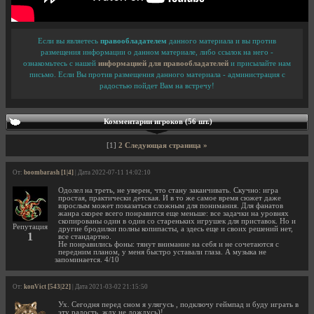
Если вы являетесь
правообладателем
данного материала и вы против
размещения информации о данном материале, либо ссылок на него -
ознакомьтесь с нашей
информацией для правообладателей
и присылайте нам
письмо. Если Вы против размещения данного материала - администрация с
радостью пойдет Вам на встречу!
Комментарии игроков (56 шт.)
[1]
2
Следующая страница »
От:
boombarash [1|4]
| Дата 2022-07-11 14:02:10
Одолел на треть, не уверен, что стану заканчивать. Скучно: игра
простая, практически детская. И в то же самое время сюжет даже
взрослым может показаться сложным для понимания. Для фанатов
жанра скорее всего понравится еще меньше: все задачки на уровнях
скопированы один в один со стареньких игрушек для приставок. Но и
Репутация
другие бродилки полны копипасты, а здесь еще и своих решений нет,
1
все стандартно.
Не понравились фоны: тянут внимание на себя и не сочетаются с
передним планом, у меня быстро уставали глаза. А музыка не
запоминается. 4/10
От:
konVict [543|22]
| Дата 2021-03-02 21:15:50
Ух. Сегодня перед сном я улягусь , подключу геймпад и буду играть в
эту радость, жду не дождусь)!