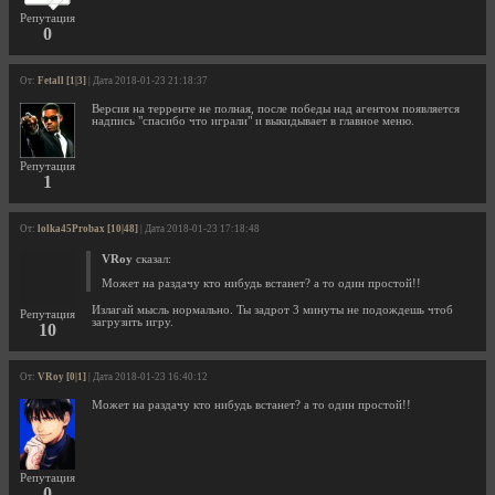
Репутация
0
От:
Fetall [1|3]
| Дата 2018-01-23 21:18:37
Версия на терренте не полная, после победы над агентом появляется
надпись "спасибо что играли" и выкидывает в главное меню.
Репутация
1
От:
lolka45Probax [10|48]
| Дата 2018-01-23 17:18:48
VRoy
сказал:
Может на раздачу кто нибудь встанет? а то один простой!!
Излагай мысль нормально. Ты задрот 3 минуты не подождешь чтоб
Репутация
загрузить игру.
10
От:
VRoy [0|1]
| Дата 2018-01-23 16:40:12
Может на раздачу кто нибудь встанет? а то один простой!!
Репутация
0