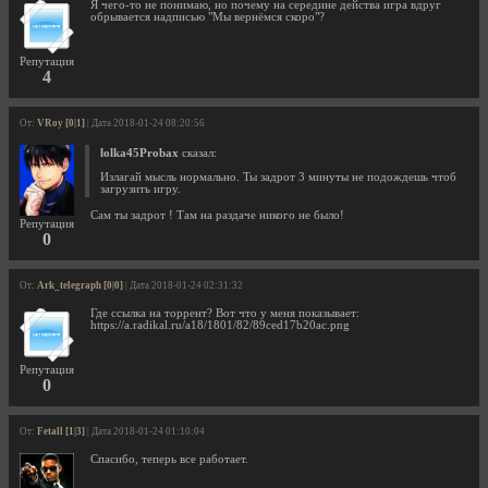
Я чего-то не понимаю, но почему на середине действа игра вдруг
обрывается надписью "Мы вернёмся скоро"?
Репутация
4
От:
VRoy [0|1]
| Дата 2018-01-24 08:20:56
lolka45Probax
сказал:
Излагай мысль нормально. Ты задрот 3 минуты не подождешь чтоб
загрузить игру.
Сам ты задрот ! Там на раздаче никого не было!
Репутация
0
От:
Ark_telegraph [0|0]
| Дата 2018-01-24 02:31:32
Где ссылка на торрент? Вот что у меня показывает:
https://a.radikal.ru/a18/1801/82/89ced17b20ac.png
Репутация
0
От:
Fetall [1|3]
| Дата 2018-01-24 01:10:04
Спасибо, теперь все работает.