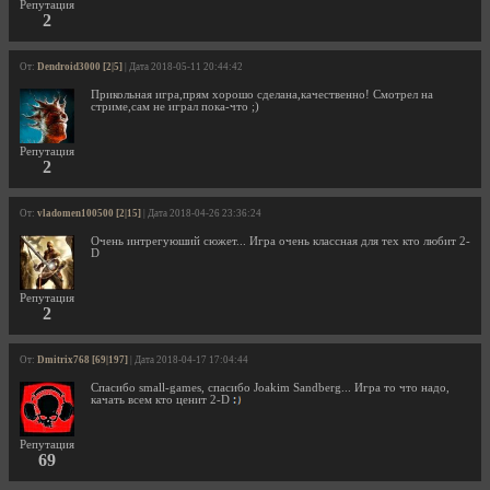
Репутация
2
От:
Dendroid3000 [2|5]
| Дата 2018-05-11 20:44:42
Прикольная игра,прям хорошо сделана,качественно! Смотрел на
стриме,сам не играл пока-что ;)
Репутация
2
От:
vladomen100500 [2|15]
| Дата 2018-04-26 23:36:24
Очень интрегуюший сюжет... Игра очень классная для тех кто любит 2-
D
Репутация
2
От:
Dmitrix768 [69|197]
| Дата 2018-04-17 17:04:44
Спасибо small-games, спасибо Joakim Sandberg... Игра то что надо,
качать всем кто ценит 2-D
Репутация
69