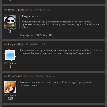
От:
SilveR-13 [5|20]
| Дата 2013-06-02 20:57:25
Fargus
сказал:
Я после того как прыгаю внутрь дымящегося домика чтобы
сражаться с первым боссом - игра не отвечает, тупо чёрный экран
и всё.
Репутация
5
Таже фигня :С (OS: Win XP)
От:
Fargus [1|2]
| Дата 2013-06-01 21:16:00
Я после того как прыгаю внутрь дымящегося домика чтобы сражаться
с первым боссом - игра не отвечает, тупо чёрный экран и всё.
Репутация
1
От:
Nikitos703 [429|138]
| Дата 2013-06-01 20:48:10
Вот чего не ожидал, так не ожидал. Konjak редко продолжает
развивает игры.
Репутация
429