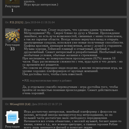
удалось.
Игра вроде интересная.)
Репутация
1
От:
P2L [33|21]
| Дата 2019-04-11 19:35:04
Игра - отличная. Стоит подумать, что сделана одним человеком...
Метроидвания? Ну... Скорее ближе по духу к Shantae. Прохождение
линейное, но есть куча возможностей, связанных с ними головоломок,
а так же скрытые области. Всегда можно вернуться назад и открыть
пропущенные сундуки, используя уже новые полученные способности.
Репутация
Графика красивая, анимация великолепная, делал с душой и старанием.
33
Музыка хороша. Геймплей плавный и отзывчивый, удобный и
дружелюбный. Сюжет интересный и рпоработанный. Необычный мир,
необычные условия, обычные желания и стремления.
При неспешном, но поверхностном прохождении (62%) заняла 10
часов. Пару раз возникали сложности с тем, куда идти и что делать - но
со временем всё решается.
Это совсем не очередное инди-поделие, а вполне полноценная игра, на
уровне хороших платформеров от крупных компаний.
Она достойна того, чтобы стать известной.
•
P2L
подумал несколько минут и добавил:
Да, и отдельное спасибо переводчикам - игра достойна того, чтобы
пройти её полностью понимая происходящее. Сюжет действительно
очень хороший.
От:
MGoogl1111 [1|4]
| Дата 2019-03-22 16:37:24
Игра достаточно интересная, линейный платформер с фокусом на
паззлах, который иногда маскируется под метроидванию, но по
большей части достаточно мало свободного передвижения.
Начинается все очень обманчиво, с веселой музыкой, бегают какие-то
ежики, олени и т.д., все зеленое-цветущее, а главная героиня Робин
Репутация
всего лишь занимается фигней и помогает людям.