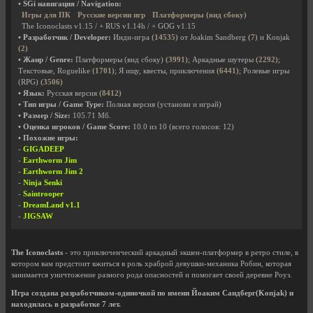
• SGi навигация / Navigation:
Игры для ПК
Русские версии игр
Платформеры (вид сбоку)
The Iconoclasts v1.15 / + RUS v1.14h / + GOG v1.15
• Разработчик / Developer:
Инди-игра
(14535)
от Joakim Sandberg
(7)
и Konjak
(2)
• Жанр / Genre:
Платформеры (вид сбоку)
(3991)
; Аркадные шутеры
(2292)
;
Текстовые, Roguelike
(1701)
; Я ищу, квесты, приключения
(6441)
; Ролевые игры
(RPG)
(3506)
• Язык:
Русская версия
(8412)
• Тип игры / Game Type:
Полная версия (установи и играй)
• Размер / Size:
105.71 Мб.
• Оценка игроков / Game Score:
10.0
из
10
(всего голосов:
12
)
• Похожие игры:
-
GIGADEEP
-
Earthworm Jim
-
Earthworm Jim 2
-
Ninja Senki
-
Saintrooper
-
DreamLand v1.1
-
JIGSAW
The Iconoclasts
- это приключенческий аркадный экшен-платформер в ретро стиле, в
котором вам предстоит вжиться в роль храброй девушки-механика Робин, которая
занимается уничтожение разного рода опасностей и помогает своей деревне Роуз.
Игра создана разработчиком-одиночкой по имени Йоаким Сандберг(Konjak) и
находилась в разработке 7 лет.