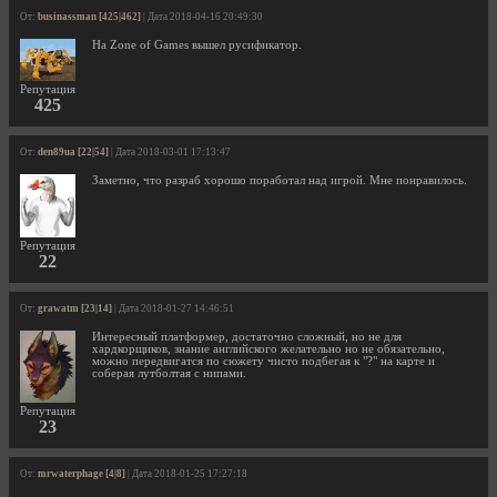
От:
businassman [425|462]
| Дата 2018-04-16 20:49:30
На Zone of Games вышел русификатор.
Репутация
425
От:
den89ua [22|54]
| Дата 2018-03-01 17:13:47
Заметно, что разраб хорошо поработал над игрой. Мне понравилось.
Репутация
22
От:
grawatm [23|14]
| Дата 2018-01-27 14:46:51
Интересный платформер, достаточно сложный, но не для
хардкорщиков, знание английского желательно но не обязательно,
можно передвигатся по сюжету чисто подбегая к "?" на карте и
соберая лутболтая с нипами.
Репутация
23
От:
mrwaterphage [4|8]
| Дата 2018-01-25 17:27:18