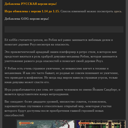
Добавлена РУССКАЯ версия игры!
Игра обновлена с версии 1.14 до 1.15.
Список изменений можно посмотреть
здесь
.
Добавлена GOG-версия игры!
Её хобби считается грехом, но Робин всё равно занимается любимым делом и
помогает деревне Роуз несмотря на опасность.
Это приключенческий аркадный экшен-платформер в ретро стиле, в котором вам
предстоит вжиться в роль храброй девушки-механика Робин, которая занимается
уничтожение разного рода опасностей и помогает своей деревне Роуз.
У Робин есть очень странное увлечение, ее невыносимо влечет к технике и
механизмам. И как это часто бывает, ее родные не совсем понимают ее увлечение,
что приводит к конфликтам. Но когда над миром нависла страшная угроза, только
юная девушка может спасти его.
Игра разрабатывается уже семь лет одним человеком по имени Йоаким Сандберг, и
является представителем жанра метроидвания.
Вас ожидают: более двадцати уровней, множество схваток, головоломок,
харизматичных спутников и относительно открытый мир, некоторые участки
которого будут доступны после приобретения главной героиней новых
способностей.