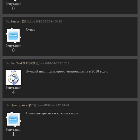
Репутация
0
От:
Zomhon [0|3]
| Дата 2018-08-03 14:00:58
Супер
Репутация
0
От:
IronTank2012 [4|28]
| Дата 2018-08-02 22:32:21
Лучший инди платформер-метроидвания в 2018 году.
Репутация
4
От:
Qwerty_Wasd [1|7]
| Дата 2018-05-22 17:43:48
Очень интересная и красивая игра
Репутация
1