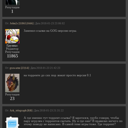
Репутация
1
От:
John2s [11865|1666]
| Дата 2018-01-23 23:06:02
Заменил ссылки на GOG-версию игры.
Группа:
Редактор
Репутация
11865
От:
grawatm [23|14]
| Дата 2018-01-23 21:42:23
на торренте до сих пор лежит просто версия 0.1
Репутация
23
От:
Ark_telegraph [0|0]
| Дата 2018-01-23 21:31:22
А где именно тут торрент-ссылка? Я зарегился, грубо говоря, чтобы
пару игрулек с торрентов скачать. Ну и где они? В правилах ничего по
этому поводу не написано. В самой теме игры тоже. Где торрент?