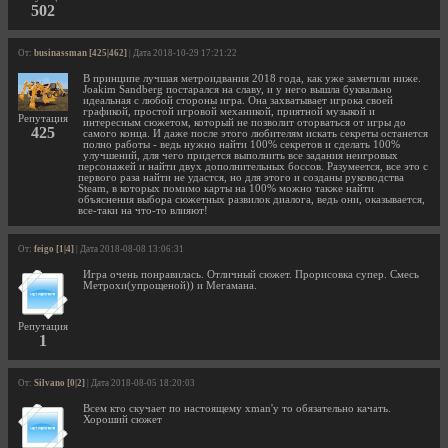
502
От:
businassman [425|462]
| Дата 2018-10-29 17:21:22
В принципе лучшая метроидвания 2018 года, как уже заметили ниже.
Joakim Sandberg постарался на славу, и у него вышла буквально
идеальная с любой стороны игра. Она захватывает игрока своей
графикой, простой игровой механикой, приятной музыкой и
Репутация
интересным сюжетом, который не позволит оторваться от игры до
425
самого конца. И даже после этого любителям искать секреты останется
полно работы - ведь нужно найти 100% секретов и сделать 100%
улучшений, для чего придется выполнить все задания неигровых
персонажей и найти двух дополнительных боссов. Разумеется, все это с
первого раза найти не удастся, но для этого и созданы руководства
Steam, в которых помимо карты на 100% можно также найти
объяснения выбора сюжетных развилок диалога, ведь они, оказывается,
все-таки на что-то влияют!
От:
feigo [1|4]
| Дата 2018-08-08 13:06:31
Игра очень понравилась. Отличный сюжет. Прорисовка супер. Смесь
Метрохи(упрощеной)) и Мегамана.
Репутация
1
От:
Silvano [0|2]
| Дата 2018-08-05 18:20:03
Всем кто скучает по настоящему xman'у то обязательно качать.
Хороший сюжет