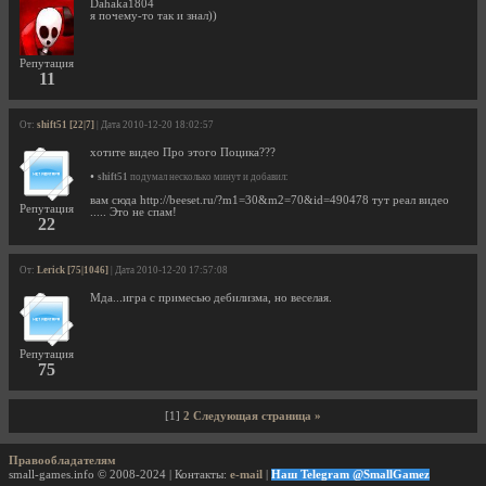
Dahaka1804
я почему-то так и знал))
Репутация
11
От:
shift51 [22|7]
| Дата 2010-12-20 18:02:57
хотите видео Про этого Поцика???
•
shift51
подумал несколько минут и добавил:
вам сюда http://beeset.ru/?m1=30&m2=70&id=490478 тут реал видео
Репутация
..... Это не спам!
22
От:
Lerick [75|1046]
| Дата 2010-12-20 17:57:08
Мда...игра с примесью дебилизма, но веселая.
Репутация
75
[1]
2
Следующая страница »
Правообладателям
small-games.info © 2008-2024 | Контакты:
e-mail
|
Наш Telegram @SmallGamez