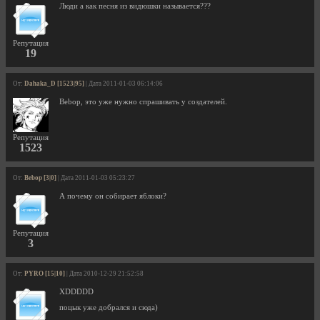
Люди а как песня из видюшки называется???
Репутация
19
От:
Dahaka_D [1523|95]
| Дата 2011-01-03 06:14:06
Bebop, это уже нужно спрашивать у создателей.
Репутация
1523
От:
Bebop [3|0]
| Дата 2011-01-03 05:23:27
А почему он собирает яблоки?
Репутация
3
От:
PYRO [15|10]
| Дата 2010-12-29 21:52:58
XDDDDD
поцык уже добрался и сюда)