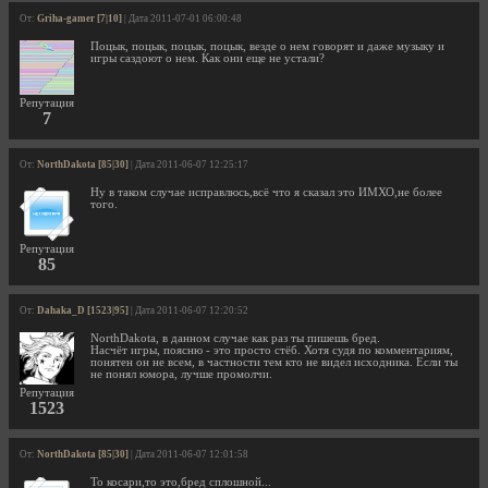
От:
Griha-gamer [7|10]
| Дата 2011-07-01 06:00:48
Поцык, поцык, поцык, поцык, везде о нем говорят и даже музыку и
игры саздоют о нем. Как они еще не устали?
Репутация
7
От:
NorthDakota [85|30]
| Дата 2011-06-07 12:25:17
Ну в таком случае исправлюсь,всё что я сказал это ИМХО,не более
того.
Репутация
85
От:
Dahaka_D [1523|95]
| Дата 2011-06-07 12:20:52
NorthDakota, в данном случае как раз ты пишешь бред.
Насчёт игры, поясню - это просто стёб. Хотя судя по комментариям,
понятен он не всем, в частности тем кто не видел исходника. Если ты
не понял юмора, лучше промолчи.
Репутация
1523
От:
NorthDakota [85|30]
| Дата 2011-06-07 12:01:58
То косари,то это,бред сплошной...