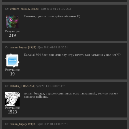
От:
Unicorn_neo24 [219|129]
| Дата 2011-01-04 17:26:53
О-о-о-о, прям в стиле трёхколёсников В)
Репутация
219
От:
roman_bugaga [19|18]
| Дата 2011-01-03 16:30:01
Dahaka1804 блин мне лень эту игру качать там названия у неё нет???
Репутация
19
От:
Dahaka_D [1523|95]
| Дата 2011-01-03 07:54:31
roman_bugaga, в директории игры есть папка music, вот там ты эту
песню и найдешь.
Репутация
1523
От:
roman_bugaga [19|18]
| Дата 2011-01-03 06:28:11