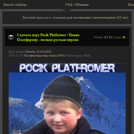
Левый сайдбар
FAQ / Общение
Пра
Описание игры, скриншоты, видео
Быстрый переход к:
ссылкам для скачивания
|
комментариям (52 шт.)
Скачать игру Pocik Platformer / Поцик
Рейтинг:
8.7 (7)
| Баллы:
10
Платформер - полная русская версия
Игру добавил
Dahaka_D [1523|95]
|
2010-12-20 |
Платформеры (вид сбоку) (3991)
| Просмотров: 26650