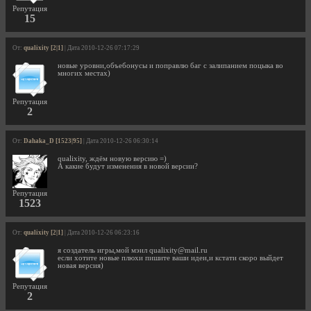
Репутация
15
От:
qualixity [2|1]
| Дата 2010-12-26 07:17:29
новые уровни,объебонусы и поправлю баг с залипанием поцыка во
многих местах)
Репутация
2
От:
Dahaka_D [1523|95]
| Дата 2010-12-26 06:30:14
qualixity, ждём новую версию =)
А какие будут изменения в новой версии?
Репутация
1523
От:
qualixity [2|1]
| Дата 2010-12-26 06:23:16
я создатель игры,мой мэил
qualixity@mail.ru
если хотите новые плюхи пишите ваши идеи,и кстати скоро выйдет
новая версия)
Репутация
2