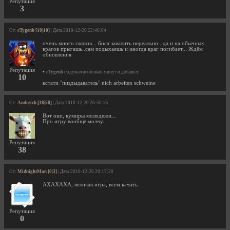
Репутация
3
От:
cTygenb [10|10]
| Дата 2010-12-20 22:46:04
очень много глюков... боса завалить нереально...да и на обычных
врагов прыгашь..сам подыхаешь и иногда враг погибает... Ждём
обновления
Репутация
•
cTygenb
подумал несколько минут и добавил:
10
кстати "пиздыдаватель" nich arbeiten schweine
От:
Andreich [38|50]
| Дата 2010-12-20 20:50:35
Вот они, кумиры молодежи...
Про игру вообще молчу.
Репутация
38
От:
MidnightMan [0|3]
| Дата 2010-12-20 20:17:20
АХАХАХА, великая игра, всем качать
Репутация
0