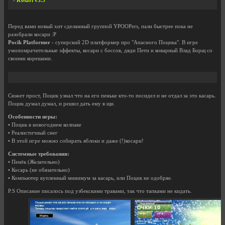
-
Kosari v3.5
Перед вами новый хит сделанный группой YPOOPers, пали быстрее пока не
разобрали косари :P
Pocik Platformer
- суперский 2D платформер про "Апасного Поцика". В игре
умопомрачительные эффекты, косари с боссов, дяди Пети и коварный Влад Борщ со
своими корешами.
Сюжет прост, Поцик узнал что на его пеньке кто-то посидел и не отдал за это касарь.
Поцик думал думал, и решил дать ему в щи.
Особенности игры:
• Поцик в новогоднем колпаке
• Реалистичный снег
• В этой игре можно собирать яблоки и даже (!)косари!
Системные требования:
• Пенёк (Желательно)
• Косарь (не обязательно)
• Компьютер купленный минимум за касарь, или Поцик не одобряе.
P.S Описание писалось под узбекскими травами, так что тапками не кидать.