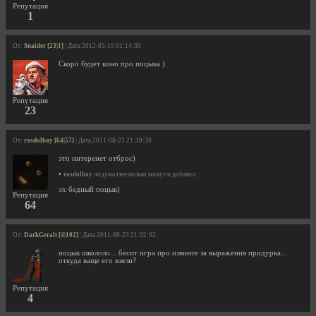
Репутация
1
От:
Snaider [23|1]
| Дата 2012-03-15 01:14:30
Скоро будет кино про поцыка )
Репутация
23
От:
rasdolbay [64|57]
| Дата 2011-08-23 21:39:39
это интеренет отброс)
•
rasdolbay
подумал несколько минут и добавил:
эх бедный поцык)
Репутация
64
От:
DarkGeralt [4|102]
| Дата 2011-08-23 21:02:02
поцык школоло... бесит игра про извинте за выражения придурка...
откуда ваще его взяли?
Репутация
4