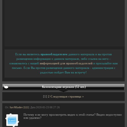
Если вы являетесь
правообладателем
данного материала и вы против
размещения информации о данном материале, либо ссылок на него -
ознакомьтесь с нашей
информацией для правообладателей
и присылайте нам
письмо. Если Вы против размещения данного материала - администрация с
радостью пойдет Вам на встречу!
Комментарии игроков (52 шт.)
[1]
2
Следующая страница »
От:
SavMladov [1|1]
| Дата 2020-05-23 08:27:26
Почему я не могу просмотреть видео к этой статье? Видео недоступно
или удалено?