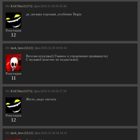
От:
KAETkin [12|75]
| Дата 2010-12-20 19:45:36
да ,музыка хорошая ,особенно Begin
Репутация
12
От:
dark_hero [11|12]
| Дата 2010-12-20 19:01:42
Веселая игрушка)) Главное к управлению привыкнуть)
С музыкой конечно не подкачали))
Репутация
11
От:
KAETkin [12|75]
| Дата 2010-12-20 18:17:19
Жесть ,надо скачать
Репутация
12
От:
dark_hero [11|12]
| Дата 2010-12-20 18:16:11