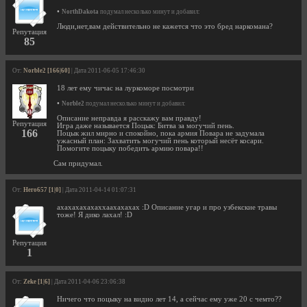
•
NorthDakota
подумал несколько минут и добавил:
Люди,нет,вам действительно не кажется что это бред наркомана?
Репутация
85
От:
Norble2 [166|60]
| Дата 2011-06-05 17:46:30
18 лет ему чичас на луркоморе посмотри
•
Norble2
подумал несколько минут и добавил:
Описание неправда я расскажу вам правду!
Репутация
Игра даже называется Поцык: Битва за могучий пень.
166
Поцык жил мирно и спокойно, пока армия Повара не задумала
ужасный план: Захватить могучий пень который несёт косари.
Помогите поцыку победить армию повара!!
Сам придумал.
От:
Hero657 [1|0]
| Дата 2011-04-14 01:07:31
ахахахахахаххаахахахах :D Описание угар и про узбекские травы
тоже! Я дико лaхал! :D
Репутация
1
От:
Zeke [1|6]
| Дата 2011-04-06 23:06:38
Ничего что поцыку на видио лет 14, а сейчас ему уже 20 с чемто??