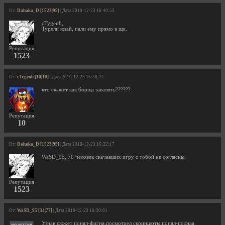
От:
Dahaka_D [1523|95]
| Дата 2010-12-23 16:40:53
cTygenb,
Турели юзай, пали ему прямо в щи.
Репутация
1523
От:
cTygenb [10|10]
| Дата 2010-12-23 16:36:27
кто скажет как борща завалить??????
Репутация
10
От:
Dahaka_D [1523|95]
| Дата 2010-12-23 16:22:17
WaSD_95, 70 человек скачавших игру с тобой не согласны.
Репутация
1523
От:
WaSD_95 [34|77]
| Дата 2010-12-23 16:20:01
Узнав сюжет понял-фигня,посмотрел скриншоты понял-полная