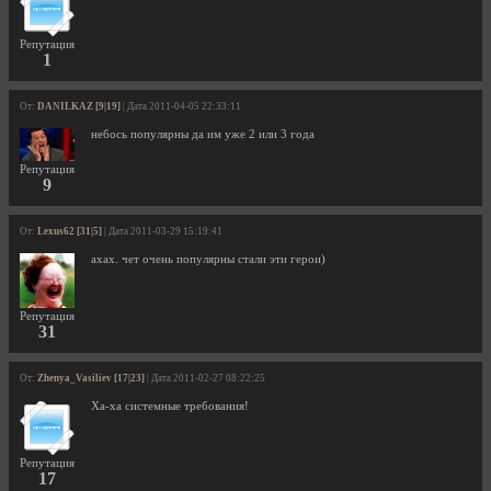
Репутация
1
От:
DANILKAZ [9|19]
| Дата 2011-04-05 22:33:11
небось популярны да им уже 2 или 3 года
Репутация
9
От:
Lexus62 [31|5]
| Дата 2011-03-29 15:19:41
ахах. чет очень популярны стали эти герои)
Репутация
31
От:
Zhenya_Vasiliev [17|23]
| Дата 2011-02-27 08:22:25
Ха-ха системные требования!
Репутация
17