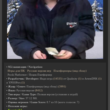
• SGi навигация / Navigation:
Игры для ПК
Русские версии игр
Платформеры (вид сбоку)
Pocik Platformer / Поцик Платформер
• Разработчик / Developer:
Инди-игра
(14535)
от Qualixity
(1)
и ArtemDNK
(1)
и YPOOPers
(1)
• Жанр / Genre:
Платформеры (вид сбоку)
(3991)
• Язык:
Русская версия
(8412)
• Тип игры / Game Type:
Полная версия (установи и играй)
• Размер / Size:
37.12 Мб.
• Оценка игроков / Game Score:
8.7
из
10
(всего голосов:
7
)
• Похожие игры: