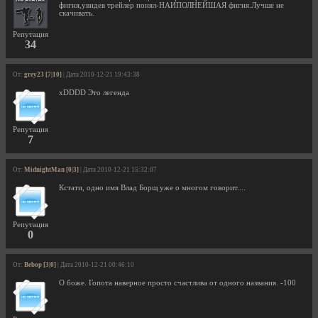
фигня,увидев трейлер понял-НАИПОЛНЕЙШАЯ фигня.Лучше не
скачивать.
Репутация
34
От:
grey23 [7|10]
| Дата 2010-12-21 19:43:38
xDDDD Это легенда
Репутация
7
От:
MidnightMan [0|3]
| Дата 2010-12-21 15:32:07
Кстати, одно имя Влад Борщ уже о многом говорит....
Репутация
0
От:
Bebop [3|0]
| Дата 2010-12-21 00:46:10
О боже. Гопота наверное просто счастлива от одного названия. -100