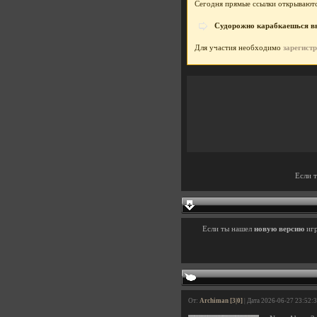
Сегодня прямые ссылки открываютс
Судорожно карабкаешься вве
Для участия необходимо
зарегист
Если 
Если ты нашел
новую версию
иг
От:
Archiman [3|0]
| Дата 2026-06-27 23:52: