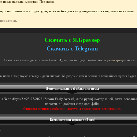
я после находки монетки. Подсказка:
рх по стенам мегаструктуры, пока из бездны снизу поднимается смертоносная слизь.
рироваться
.
Скачать с Я.Браузер
Скачать с Telegram
Ссылок на самом деле больше (всего
3
), видно их будет только после
регистрации
на сай
ты нашёл "мёртвую" ссылку - дави значок
[X]
рядом с ней и ссылка в ближайшее время будет 
Дополнительные файлы для игры
ры
Neon Abyss 2 v25.07.2026 [Steam Early Access]
, либо
русификатор
к ней,
патч
,
левелпа
новости, он добавит сюда доп. файл.
Отправка личных сообщений доступна только после регистрации.
Комментарии игроков (5 шт.)
37