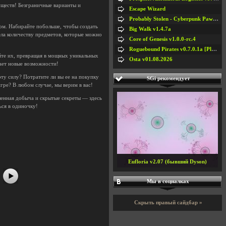
уществ! Безграничные варианты и
Escape Wizard
Probably Stolen - Cyberpunk Pawnshop Simulator v048c [Playtest]
ом. Набирайте побольше, чтобы создать
Big Walk v1.4.7a
ела количеству предметов, которые можно
Core of Genesis v1.0.0-rc.4
Roguebound Pirates v0.7.0.1a [Playtest]
айте их, превращая в мощных уникальных
Osta v01.08.2026
ает новые возможности!
эту силу? Потратите ли вы ее на покупку
SGi рекомендует
гре? В любом случае, мы верим в вас!
енная добыча и скрытые секреты — здесь
ься в одиночку!
#5
#6
#7
#8
Eufloria v2.07 (бывший Dyson)
Мы в социалках
Скрыть правый сайдбар »