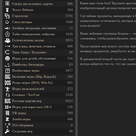
Каков ваш стиль боя? Крушите враго
Спорт, настольные, карты
988
изобретательный арсенал позволят ва
Tower Defense
394
Стратегии
3781
Случайные предметы, выпадающие в Б
невероятную сочетаемость, которая д
Симуляторы
1188
использовать!
Змейки, поедалки, эволюция
72
Ваши любимые спутники Бездны — теп
Тайм менеджмент, тайкуны
1020
союзников, чтобы разнообразить св
Головоломки, пазлы
3035
Три в ряд, цепочки, тетрисы
686
Представляем вам новую систему веры
мощных предметов, завербуете ли вы 
Типа Zuma / Dynomite
98
Игры для детей, обучающие
316
В динамичной второй части вас ждет
всегда найдется что-то, что вас удив
Пинболы, бильярды
65
Необычные игры
1077
Большие игры (Rip, Repack)
269
Ретро-игры (DOS, Win 9x)
691
Игры пользователей
272
Сетевые / ХотСит
2320
Русские версии игр
8412
Игры для взрослых (18+)
130
VR-игры
399
Зомби игры
446
SGi-сборники
0
Создание игр
98