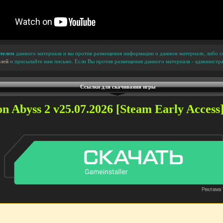
телем
данного материала и вы против размещения информации о данном материале, либо сс
лей
и присылайте нам письмо. Если Вы против размещения данного материала - администра
Ссылки для скачивания игры
 Abyss 2 v25.07.2026 [Steam Early Access]