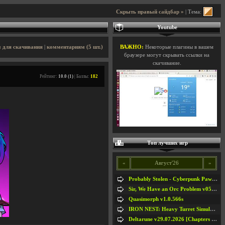
Скрыть правый сайдбар »
| Тема:
Youtube
 для скачивания
|
комментариям (5 шт.)
ВАЖНО:
Некоторые плагины в вашем
браузере могут скрывать ссылки на
скачивание.
Рейтинг:
10.0 (1)
| Баллы:
182
Топ лучших игр
«
Август'26
»
Probably Stolen - Cyberpunk Pawnshop Simulator v048c [Playtest]
Sir, We Have an Orc Problem v05.08.2026
Quasimorph v1.0.566s
IRON NEST: Heavy Turret Simulator v1.0a
Deltarune v29.07.2026 [Chapters 1-5] / + RUS [Chapters 1-5]