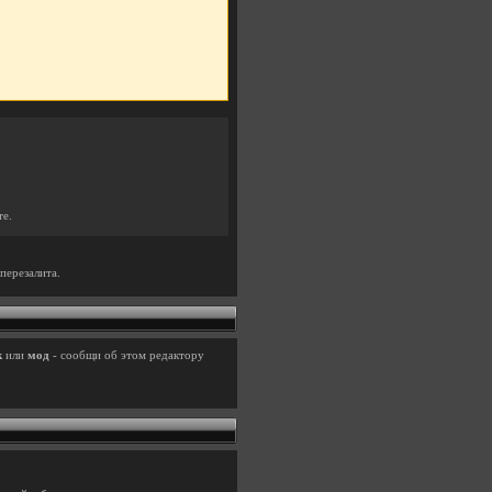
те.
перезалита.
к
или
мод
- сообщи об этом редактору