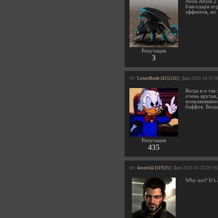
Neon Abyss 2
благодаря ог
эффектов, но 
Репутация
3
От:
LotusBlade [435|211]
| Дата 2025-10-31 0
Когда в и та
очень крутая,
понравившиес
баффов. Билд
Репутация
435
От:
kionrisk [119|25]
| Дата 2025-07-22 09:16
Why not? It’s 