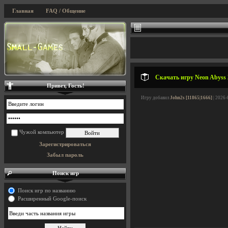
Главная
FAQ / Общение
Скачать игру Neon Abyss 2
Привет, Гость!
Игру добавил
John2s [11865|1666]
| 2026-
Чужой компьютер
Зарегистрироваться
Забыл пароль
Поиск игр
Поиск игр по названию
Расширенный Google-поиск