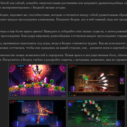
в битой или саблей, атакуйте смертоносными растениями или натравите драконоподобных с
м экспериментировать с Бездной сколько угодно.
ездне, наделяют вас способностями, которые сочетаются между собой удивительным образ
елает каждое прохождение уникальным. Покажите Бездне, кто в ней главный, ведь нет пред
ерь в еще более ярких цветах! Выводите и собирайте этих милых существ, а затем развив
ои прохождения. Благодаря широкому разнообразию хэтчмонов каждое прохождение открыв
, призванную переломить ход игры, когда в Бездне становится трудно. Как вы используете 
новых хэтчмонов, чтобы они сражались на вашей стороне, или... рискнете всем в азартной и
 множество новых возможностей и сюрпризов. Новые враги и могущественные боги, обновл
ит. Погрузитесь в Бездну глубже и раскройте секреты, с которыми, возможно, вам не справит