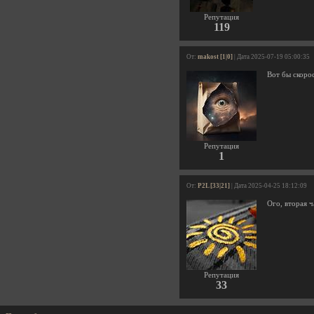
Репутация
119
От:
makost [1|0]
| Дата 2025-07-19 05:00:35
Вот бы скоро
Репутация
1
От:
P2L [33|21]
| Дата 2025-04-25 18:12:09
Ого, вторая ч
Репутация
33