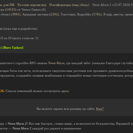
ы для ПК
Русские версии игр
Платформеры (вид сбоку)
Neon Abyss 2 v25.07.2026 [S
гра
(14535)
от Veewo Games
(1)
 сбоку)
(3991)
; Аркадные шутеры
(2292)
; Текстовые, Roguelike
(1701)
; Я ищу, квесты, при
я (игра еще в разработке)
0.0
из
10
(всего голосов:
1
)
Cs [Buro Update]
амичного roguelike-RPG-экшена
Neon Abyss
, где каждый забег уникален благодаря случа
мощью биты или меча, использовать смертоносные растения или призывать драконоподобных
 предметы, создавайте мощные комбинации и открывайте новых питомцев-хэтчмонов, котор
26.
Список изменений можно посмотреть
здесь
.
Вы можете скрыть всю рекламу на сайте.
Как?
дну с
Neon Abyss 2
! Все еще быстрее, ставки выше, а возможности безграничны. Взрывной 
дметов —
Neon Abyss 2
каждый раз держит в напряжении.