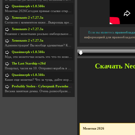
Quasimorph v1.0.566s
Монетки 2026Сегодня прямые ссылки открываются посл
Xenonauts 2 v7.27.3a
Согласен с комментом ниже...Выкроишь время чтобы з
Xenonauts 2 v7.27.3a
Если вы являетесь
правооблада
Решение с монетками реально имбецильное. Как сдела
информацией для правообладате
Xenonauts 2 v7.27.3a
Администрация! Вы вообще адекватные? Какие монетки
Quasimorph v1.0.566s
Мда, эти монеточки искать это что-то новое в сфере
The Last Starship v26d
Скачать Neon
Пощупал, часов на 10. Отправил корабль в другую Га
Quasimorph v1.0.566s
Какие еще монетки? Что за чущь, дайте нормально ск
Probably Stolen - Cyberpunk Pawnshop Simulator v048c [Playtest]
Весьма занятная демка. Очень разнообразные механик
Монетки 2026