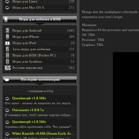
Игры для Linux
239
Игры для Mac OS X
272
Plunge into the multiplayer cybermyth 
experience you won't forget.
Игры для мобилок и КПК
Minimum:
Requires a 64-bit processor and operat
Игры для Android
1683
OS: TBA
Игры для iPhone
309
Processor: TBA
Игры для iPad
24
Graphics: TBA
Java-игры для мобилки
231
Игры для КПК (Pocket PC)
78
Игры для Symbian
51
Русские версии игр
563
Последние комментарии
+ сообщения из FAQ
Quasimorph v1.0.566s
Кто знает - можно ли накатить на эту версию моды?
Ostranauts v1.0.0.7a
Я слишком туп, чтоб самому плагин собрать. И что-т
Quasimorph v1.0.566s
Админы сайта превзошли себя. Что дальше? Засунь се
White Knuckle v0.60h [Steam Early Access]
О. монетка ;)В любом случае, механика с поиском мо