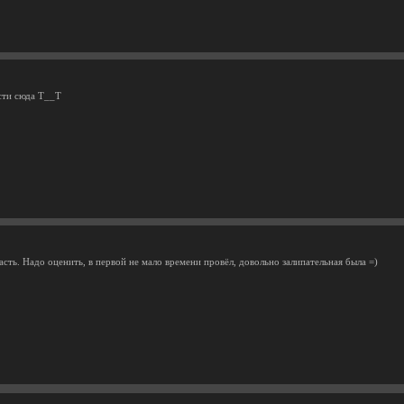
сти сюда Т__Т
асть. Надо оценить, в первой не мало времени провёл, довольно залипательная была =)