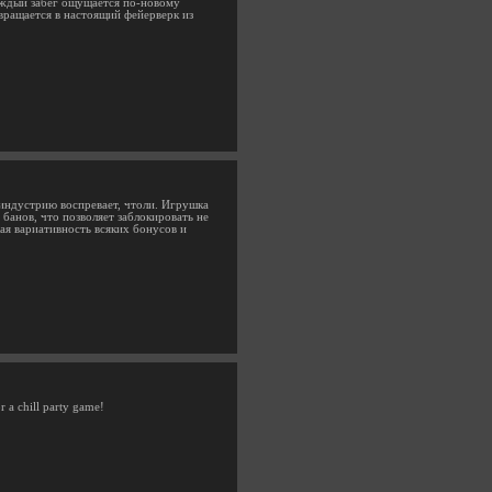
Каждый забег ощущается по-новому
ращается в настоящий фейерверк из
 индустрию воспревает, чтоли. Игрушка
 банов, что позволяет заблокировать не
ая вариативность всяких бонусов и
or a chill party game!