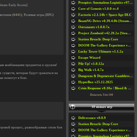
Prospice: Anomalous Logistics v97 [Playtest]
team Early Access]
Core of Genesis v1.0.0-rc.4
Factorio v2.1.14b + Space Age DLC
ключения
(6441)
; Ролевые игры (RPG)
BeamNG Drive v0.39.4.0b [Steam Early Access]
Ostranauts v1.0.0.7a
Project Zomboid v42.20.2a [Steam Early Access]
Station Breach: Deep Core
DOOM The Gallery Experience v1.4.2
Lucky Tower Ultimate v1.1.2a
Escape Wizard
Pile Up! v1.0.12a
йным комбинациям предметов и оружия!
Big Walk v1.4.7a
 существ, которые будут сражаться на
Dungeons & Degenerate Gamblers v2.0.2a
ые помогут в бою.
HyperBox v25.12.2025
Crisis Response v0.10a / Blood & Bullet
Показать Топ-100
10 новых игр
Deliverance v0.0.9
Station Breach: Deep Core
игровой процесс, разнообразные стили боя
DOOM The Gallery Experience v1.4.2
Prospice: Anomalous Logistics v97 [Playtest]