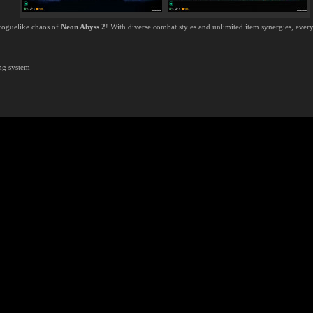
roguelike chaos of
Neon Abyss 2
! With diverse combat styles and unlimited item synergies, ever
ing system