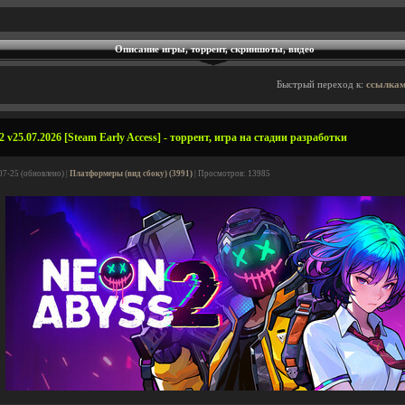
Описание игры, торрент, скриншоты, видео
Быстрый переход к:
ссылкам
 v25.07.2026 [Steam Early Access] - торрент, игра на стадии разработки
07-25 (обновлено) |
Платформеры (вид сбоку) (3991)
| Просмотров: 13985