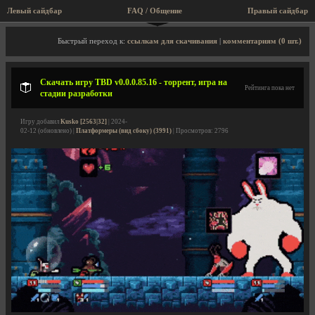
Левый сайдбар
FAQ / Общение
Правый сайдбар
Описание игры, торрент, скриншоты, видео
Быстрый переход к:
ссылкам для скачивания
|
комментариям (0 шт.)
Скачать игру TBD v0.0.0.85.16 - торрент, игра на
Рейтинга пока нет
стадии разработки
Игру добавил
Kusko [2563|32]
| 2024-
02-12 (обновлено) |
Платформеры (вид сбоку) (3991)
| Просмотров: 2796