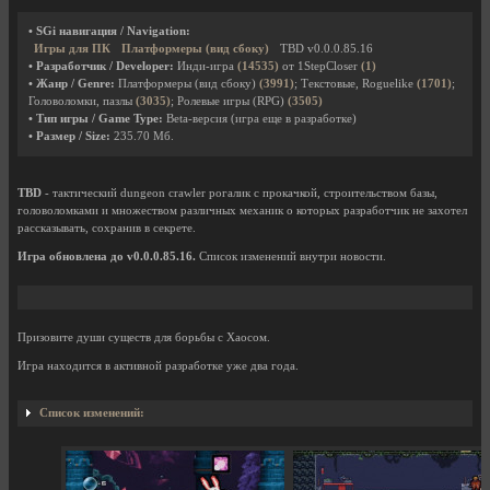
• SGi навигация / Navigation:
Игры для ПК
Платформеры (вид сбоку)
TBD v0.0.0.85.16
• Разработчик / Developer:
Инди-игра
(14535)
от 1StepCloser
(1)
• Жанр / Genre:
Платформеры (вид сбоку)
(3991)
; Текстовые, Roguelike
(1701)
;
Головоломки, пазлы
(3035)
; Ролевые игры (RPG)
(3505)
• Тип игры / Game Type:
Beta-версия (игра еще в разработке)
• Размер / Size:
235.70 Мб.
TBD
- тактический dungeon crawler рогалик с прокачкой, строительством базы,
головоломками и множеством различных механик о которых разработчик не захотел
рассказывать, сохранив в секрете.
Игра обновлена до v0.0.0.85.16.
Список изменений внутри новости.
Призовите души существ для борьбы с Хаосом.
Игра находится в активной разработке уже два года.
Список изменений: