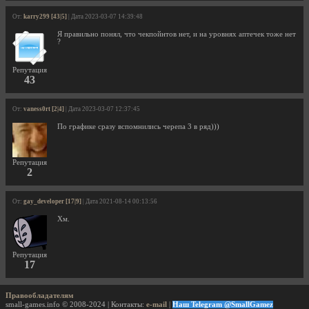
От:
karry299 [43|5]
| Дата 2023-03-07 14:39:48
Я правильно понял, что чекпойнтов нет, и на уровнях аптечек тоже нет
?
Репутация
43
От:
vaness0rt [2|4]
| Дата 2023-03-07 12:37:45
По графике сразу вспомнились черепа 3 в ряд)))
Репутация
2
От:
gay_developer [17|9]
| Дата 2021-08-14 00:13:56
Хм.
Репутация
17
Правообладателям
small-games.info © 2008-2024 | Контакты:
e-mail
|
Наш Telegram @SmallGamez