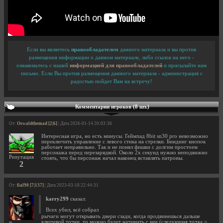
Если вы являетесь
правообладателем
данного материала и вы против
размещения информации о данном материале, либо ссылок на него -
ознакомьтесь с нашей
информацией для правообладателей
и присылайте нам
письмо. Если Вы против размещения данного материала - администрация с
радостью пойдет Вам на встречу!
Комментарии игроков (8 шт.)
От:
Oswaldthemad [2|6]
| Дата 2026-01-14 20:03:36
Интересная игра, но есть минусы. Геймпад 8bit sn30 pro невозможно
переключить управление с левого стика на стрелки. Биндинг кнопок
работает неправильно. Так и не понял фишки с долгим простоем
персонажа перед перезарядкой. Около 2х секунд нужно неподвижно
Репутация
стоять, что бы персонаж начал наконец вставлять патроны.
2
От:
fial90 [7|137]
| Дата 2023-03-18 22:44:31
karry299
сказал:
Всех убил, всё собрал
рычаги могут открывать двери сзади, когда продвинешься дальше
ключевой точки, то можно будет начинать с нее (следующая точка =