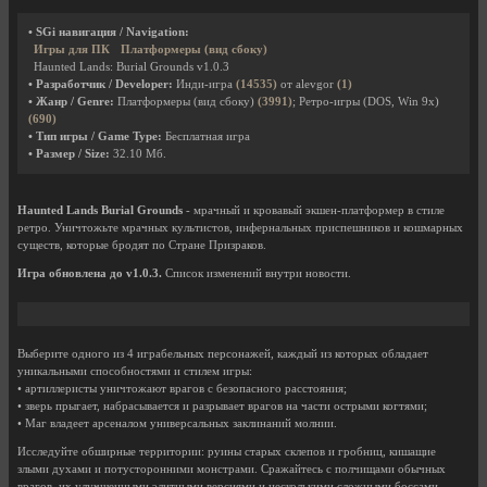
• SGi навигация / Navigation:
Игры для ПК
Платформеры (вид сбоку)
Haunted Lands: Burial Grounds v1.0.3
• Разработчик / Developer:
Инди-игра
(14535)
от alevgor
(1)
• Жанр / Genre:
Платформеры (вид сбоку)
(3991)
; Ретро-игры (DOS, Win 9x)
(690)
• Тип игры / Game Type:
Бесплатная игра
• Размер / Size:
32.10 Мб.
Haunted Lands Burial Grounds
- мрачный и кровавый экшен-платформер в стиле
ретро. Уничтожьте мрачных культистов, инфернальных приспешников и кошмарных
существ, которые бродят по Стране Призраков.
Игра обновлена до v1.0.3.
Список изменений внутри новости.
Выберите одного из 4 играбельных персонажей, каждый из которых обладает
уникальными способностями и стилем игры:
• артиллеристы уничтожают врагов с безопасного расстояния;
• зверь прыгает, набрасывается и разрывает врагов на части острыми когтями;
• Маг владеет арсеналом универсальных заклинаний молнии.
Исследуйте обширные территории: руины старых склепов и гробниц, кишащие
злыми духами и потусторонними монстрами. Сражайтесь с полчищами обычных
врагов, их улучшенными элитными версиями и несколькими сложными боссами.