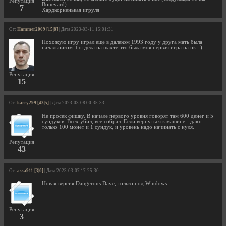
Репутация
Boneyard).
7
Хардкорненькая игруля
От:
Hammer2009 [15|8]
| Дата 2023-03-11 15:01:31
Похожую игру играл еще в далеком 1993 году у друга мать была
начальником it отдела на шахте это была моя первая игра на пк =)
Репутация
15
От:
karry299 [43|5]
| Дата 2023-03-08 00:35:33
Не просек фишку. В начале первого уровня говорят там 600 денег и 5
сундуков. Всех убил, всё собрал. Если вернуться к машине - дают
только 100 монет и 1 сундук, и уровень надо начинать с нуля.
Репутация
43
От:
assa911 [3|0]
| Дата 2023-03-07 17:25:30
Новая версия Dangerous Dave, только под Windows.
Репутация
3