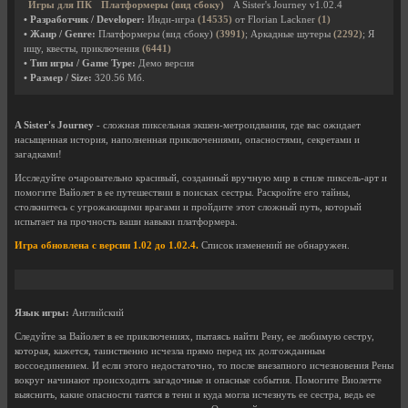
Игры для ПК
Платформеры (вид сбоку)
A Sister's Journey v1.02.4
• Разработчик / Developer:
Инди-игра
(14535)
от Florian Lackner
(1)
• Жанр / Genre:
Платформеры (вид сбоку)
(3991)
; Аркадные шутеры
(2292)
; Я
ищу, квесты, приключения
(6441)
• Тип игры / Game Type:
Демо версия
• Размер / Size:
320.56 Мб.
A Sister's Journey
- сложная пиксельная экшен-метроидвания, где вас ожидает
насыщенная история, наполненная приключениями, опасностями, секретами и
загадками!
Исследуйте очаровательно красивый, созданный вручную мир в стиле пиксель-арт и
помогите Вайолет в ее путешествии в поисках сестры. Раскройте его тайны,
столкнитесь с угрожающими врагами и пройдите этот сложный путь, который
испытает на прочность ваши навыки платформера.
Игра обновлена с версии 1.02 до 1.02.4.
Список изменений не обнаружен.
Язык игры:
Английский
Следуйте за Вайолет в ее приключениях, пытаясь найти Рену, ее любимую сестру,
которая, кажется, таинственно исчезла прямо перед их долгожданным
воссоединением. И если этого недостаточно, то после внезапного исчезновения Рены
вокруг начинают происходить загадочные и опасные события. Помогите Виолетте
выяснить, какие опасности таятся в тени и куда могла исчезнуть ее сестра, ведь ее