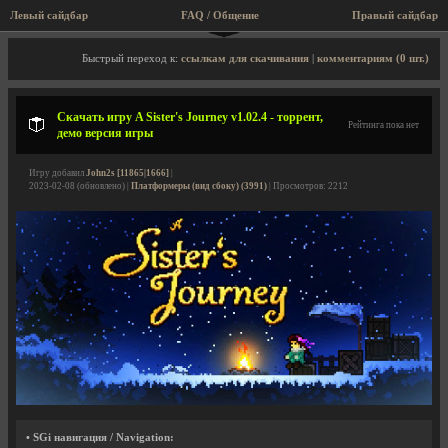
Левый сайдбар
FAQ / Общение
Правый сайдбар
Описание игры, торрент, скриншоты, видео
Быстрый переход к:
ссылкам для скачивания
|
комментариям (0 шт.)
Скачать игру A Sister's Journey v1.02.4 - торрент,
Рейтинга пока нет
демо версия игры
Игру добавил
John2s [11865|1666]
|
2023-02-08 (обновлено) |
Платформеры (вид сбоку) (3991)
| Просмотров: 2212
• SGi навигация / Navigation: