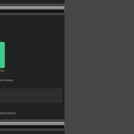
епутации
перезалита.