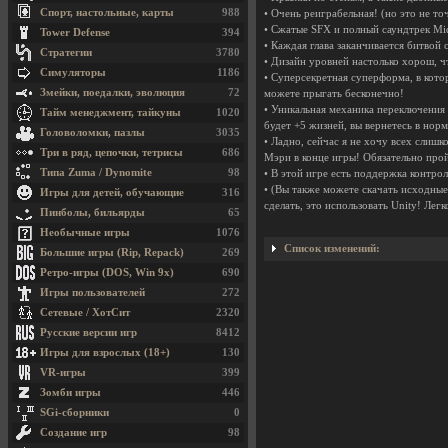
Спорт, настольные, карты
988
• Очень реиграбельная! (но это не то
• Сжатые SFX и полный саундтрек Mi
Tower Defense
394
• Каждая глава заканчивается битвой 
Стратегии
3780
• Дизайн уровней настолько хорош, чт
Симуляторы
1186
• Суперсекретная суперформа, в кото
Змейки, поедалки, эволюция
72
можете прыгать бесконечно!
• Уникальная механика переключения м
Тайм менеджмент, тайкуны
1020
будет +5 жизней, вы вернетесь в нор
Головоломки, пазлы
3035
• Ладно, сейчас я не хочу всех слишк
Три в ряд, цепочки, тетрисы
686
Мэри в конце игры! Обязательно прой
Типа Zuma / Dynomite
98
• В этой игре есть поддержка контро
• (Вы также можете скачать исходные
Игры для детей, обучающие
316
сделать, это использовать Unity! Легк
Пинболы, бильярды
65
Необычные игры
1076
Список изменений:
Большие игры (Rip, Repack)
269
Ретро-игры (DOS, Win 9x)
690
Игры пользователей
272
Сетевые / ХотСит
2320
Русские версии игр
8412
Игры для взрослых (18+)
130
VR-игры
399
Зомби игры
446
SGi-сборники
0
Создание игр
98