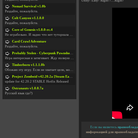
Unity! Easy! Right!?....Right?
Nomad Survival v1.0b
Раздайте, пожалуйста.
Colt Canyon v1.1.0.0
Раздайте, пожалуйста.
Core of Genesis v1.0.0-rc.4
Не играбельно. И ладно что нет туториала и ничего
Card Crawl Adventure
Раздайте, пожалуйста.
Probably Stolen - Cyberpunk Pawnshop Simulator v048c [Playtest]
Игра интересная и затягивает. Жду полную версию, т
Timberborn v1.1.1.0b
Обожаю эту игру. Если не хватает цели, можно чудо
Project Zomboid v42.20.2a [Steam Early Access]
update for 42.20.2 STABLE Hotfix Released
Ostranauts v1.0.0.7a
Русский язык где?)
Если вы являетесь
правооблада
информацией для правообладате