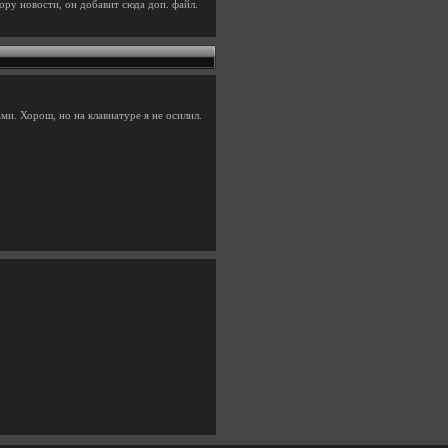
ору новости, он добавит сюда доп. файл.
и. Хорош, но на клавиатуре я не осилил.