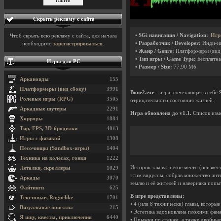
Скрыть рекламу с сайта
• SGi навигация / Navigation:
Игр
Чтоб скрыть всю рекламу с сайта, для начала
• Разработчик / Developer:
Инди-и
необходимо
зарегистрироваться
.
• Жанр / Genre:
Платформеры (вид
• Тип игры / Game Type:
Бесплатна
Игры для PC
• Размер / Size:
77.90 Мб.
Арканоиды
155
Платформеры (вид сбоку)
3991
Bone2.exe
- игра, сочетающая в себе
Ролевые игры (RPG)
3505
отрицательного состояния жизней.
Аркадные шутеры
2291
Игра обновлена до v1.1.
Список изме
Хорроры
1884
Тир, FPS, 3D-бродилки
4013
Игры с физикой
1308
Песочницы (Sandbox-игры)
1404
Техника на колесах, гонки
1222
История такова: некое место (неизвес
Леталки, скроллеры
1029
этим вирусом, собрав множество анти
Аркады
3070
землю и её жителей и наверняка попыт
Файтинги
625
В игре представлены:
Текстовые, Roguelike
1701
• 4 (или 8 технически) главы, котор
Визуальные новеллы
215
• Эстетика вдохновлена плохими фана
Я ищу, квесты, приключения
6440
• Прыжки по стенам, а также двойны