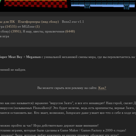
ы для ПК
Платформеры (вид сбоку)
Bone2.exe v1.1
гра
(14535)
от MGZone
(1)
 сбоку)
(3991)
; Я ищу, квесты, приключения
(6440)
я игра
Super Meat Boy
+
Megaman
с уникальной механикой смены мира, где вы переключаетесь н
нений не найден.
Вы можете скрыть всю рекламу на сайте.
Как?
тно как оно называется) заражено "вирусом Залго", и все его ненавидят! Наш герой, скелет
вирусов (называемых Fleawalkers)! Это будет нелегко, ведь есть крипипасты, верные Залго
аются остановить вас. Кто знает, возможно, Jumpscare даже узнает кое-что о себе в ходе иг
ые можно пройти за час! Игра действительно держит ваше внимание!
тскими играми, которые были сделаны в Game Maker / Games Factory в 2000-х годах!
е прыжки! Люди, которые любят нажимать на кнопку прыжка, обожают эту игру!