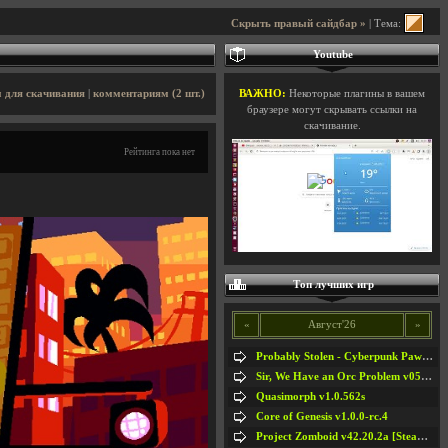
Скрыть правый сайдбар »
| Тема:
Youtube
 для скачивания
|
комментариям (2 шт.)
ВАЖНО:
Некоторые плагины в вашем
браузере могут скрывать ссылки на
скачивание.
Рейтинга пока нет
Топ лучших игр
«
Август'26
»
Probably Stolen - Cyberpunk Pawnshop Simulator v048c [Playtest]
Sir, We Have an Orc Problem v05.08.2026
Quasimorph v1.0.562s
Core of Genesis v1.0.0-rc.4
Project Zomboid v42.20.2a [Steam Early Access]