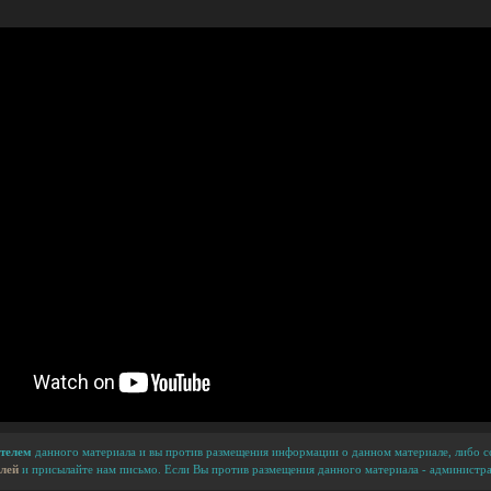
телем
данного материала и вы против размещения информации о данном материале, либо сс
лей
и присылайте нам письмо. Если Вы против размещения данного материала - администра