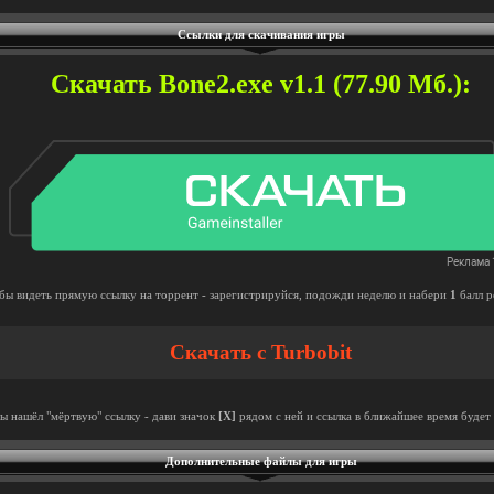
Ссылки для скачивания игры
Скачать Bone2.exe v1.1 (77.90 Мб.):
бы видеть прямую ссылку на торрент - зарегистрируйся, подожди неделю и набери
1
балл р
Скачать с Turbobit
ты нашёл "мёртвую" ссылку - дави значок
[X]
рядом с ней и ссылка в ближайшее время будет 
Дополнительные файлы для игры