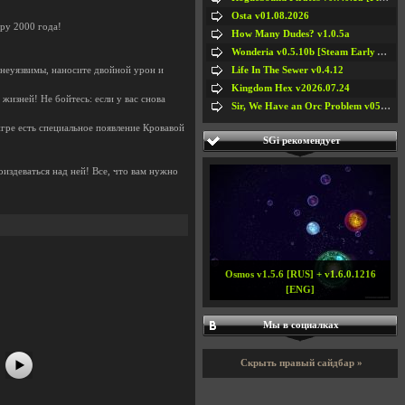
Osta v01.08.2026
ру 2000 года!
How Many Dudes? v1.0.5a
Wonderia v0.5.10b [Steam Early Access]
Life In The Sewer v0.4.12
 неуязвимы, наносите двойной урон и
Kingdom Hex v2026.07.24
жизней! Не бойтесь: если у вас снова
Sir, We Have an Orc Problem v05.08.2026
 игре есть специальное появление Кровавой
SGi рекомендует
издеваться над ней! Все, что вам нужно
#5
#6
Osmos v1.5.6 [RUS] + v1.6.0.1216
[ENG]
Мы в социалках
Скрыть правый сайдбар »