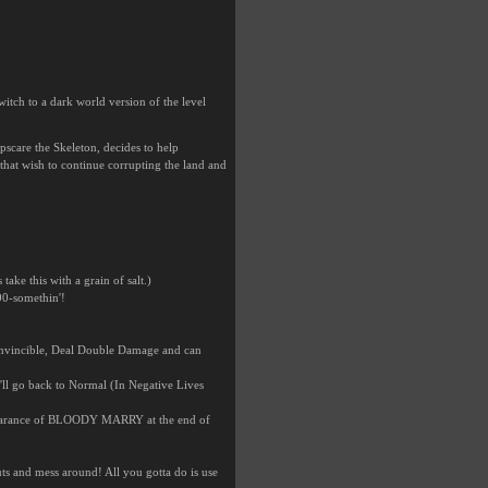
ch to a dark world version of the level
mpscare the Skeleton, decides to help
o that wish to continue corrupting the land and
ake this with a grain of salt.)
00-somethin'!
Invincible, Deal Double Damage and can
'll go back to Normal (In Negative Lives
 Appearance of BLOODY MARRY at the end of
s and mess around! All you gotta do is use