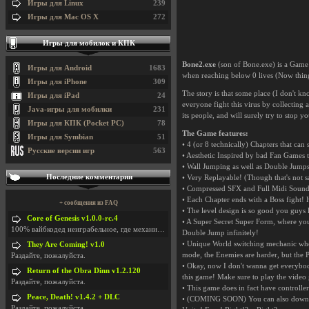
Игры для Linux
239
Игры для Mac OS X
272
Игры для мобилок и КПК
Bone2.exe
(son of Bone.exe) is a Game
Игры для Android
1683
when reaching below 0 lives (Now thing
Игры для iPhone
309
The story is that some place (I don't kn
Игры для iPad
24
everyone fight this virus by collecting 
Java-игры для мобилки
231
its people, and will surely try to stop
Игры для КПК (Pocket PC)
78
The Game features:
Игры для Symbian
51
• 4 (or 8 technically) Chapters that can 
Русские версии игр
563
• Aesthetic Inspired by bad Fan Games
• Wall Jumping as well as Double Jumps
Последние комментарии
• Very Replayable! (Though that's not sa
• Compressed SFX and Full Midi Soundtra
• Each Chapter ends with a Boss fight! He
+ сообщения из FAQ
• The level design is so good you guys 
Core of Genesis v1.0.0-rc.4
• A Super Secret Super Form, where yo
100% вайбкодед неиграбельное, где механики знает т
Double Jump infinitely!
• Unique World switching mechanic where
They Are Coming! v1.0
mode, the Enemies are harder, but the Pl
Раздайте, пожалуйста.
• Okay, now I don't wanna get everybod
Return of the Obra Dinn v1.2.120
this game! Make sure to play the video 
Раздайте, пожалуйста.
• This game does in fact have controller
Peace, Death! v1.4.2 + DLC
• (COMING SOON) You can also download 
Раздайте, пожалуйста.