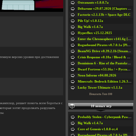
Ostranauts v1.0.0.7a
Deltarune v29.07.2026 [Chapters 1-5] / + RUS [Chapters 1-5]
Factorio v2.1.13b + Space Age DLC
Pile Up! v1.0.12a
Big Walk v1.4.7a
HyperBox v25.12.2025
Enter the Chronosphere v141.6g [Steam Early Access]
Roguebound Pirates v0.7.0.1a [Playtest]
BeamNG Drive v0.39.2.1b [Steam Early Access]
а темную версию уровня при достижении
Crisis Response v0.10a / Blood & Bullet
Dominions 6 - Rise of the Pantokrator v6.35a
Dwarf Fortress v53.16a / + Русская Версия v50.12a
Neon Inferno v04.08.2026
Minecraft: Bedrock Edition 1.26.33.1a / + TLauncher v2.89
Lucky Tower Ultimate v1.1.1a
Показать Топ-100
 Джампскэр, решает помочь всем бороться с
10 новых игр
, которые хотят продолжать разрушать
ры.
Probably Stolen - Cyberpunk Pawnshop Simulator v048c [Playtest]
Big Walk v1.4.7a
Core of Genesis v1.0.0-rc.4
Roguebound Pirates v0.7.0.1a [Playtest]