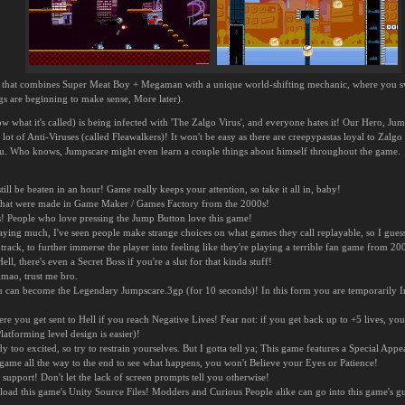
 that combines Super Meat Boy + Megaman with a unique world-shifting mechanic, where you swit
s are beginning to make sense, More later).
ow what it's called) is being infected with 'The Zalgo Virus', and everyone hates it! Our Hero, Ju
a lot of Anti-Viruses (called Fleawalkers)! It won't be easy as there are creepypastas loyal to Zalg
 you. Who knows, Jumpscare might even learn a couple things about himself throughout the game.
still be beaten in an hour! Game really keeps your attention, so take it all in, baby!
 that were made in Game Maker / Games Factory from the 2000s!
! People who love pressing the Jump Button love this game!
ying much, I've seen people make strange choices on what games they call replayable, so I guess t
ck, to further immerse the player into feeling like they're playing a terrible fan game from 20
ll, there's even a Secret Boss if you're a slut for that kinda stuff!
lmao, trust me bro.
u can become the Legendary Jumpscare.3gp (for 10 seconds)! In this form you are temporarily 
 you get sent to Hell if you reach Negative Lives! Fear not: if you get back up to +5 lives, you
atforming level design is easier)!
y too excited, so try to restrain yourselves. But I gotta tell ya; This game features a Special
game all the way to the end to see what happens, you won't Believe your Eyes or Patience!
 support! Don't let the lack of screen prompts tell you otherwise!
this game's Unity Source Files! Modders and Curious People alike can go into this game's gut