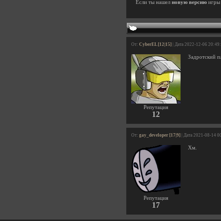
Если ты нашел
новую версию
игр
От:
CyberEL [12|15]
| Дата 2022-12-06 20:49
Задротский п
Репутация
12
От:
gay_developer [17|9]
| Дата 2021-08-14 0
Хм.
Репутация
17