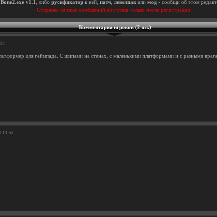
ы
Bone2.exe v1.1
, либо
русификатор
к ней,
патч
,
левелпак
или
мод
- сообщи об этом редакт
Отправка личных сообщений доступна только после регистрации.
Комментарии игроков (2 шт.)
:22
латформер для геймпада. С шипами на стенах, с маленькими платформами и с разными врагам
0:13:53