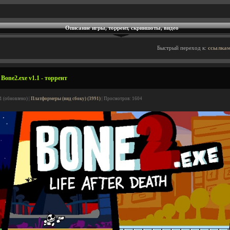
Описание игры, торрент, скриншоты, видео
Быстрый переход к:
ссылкам
one2.exe v1.1 - торрент
1 (обновлено) |
Платформеры (вид сбоку) (3991)
| Просмотров: 1604