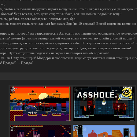
чно)
di, чтобы ещё больше погрузить игрока в ощущение, что он играет в ужасную фанатскую иг
с боссом! Черт возьми, есть даже секретный босс, если вы любите подобные вещи!
о вы, ребята, просто обалдеете, поверьте мне, бро.
рой вы можете стать легендарным Jumpscare.3gp (на 10 секунд)! В этой форме вы временно
иров, при которой вы отправляетесь в Ад, если у вас накопилось отрицательное количество 
мальный режим (в режиме отрицательной жизни враги сложнее, но дизайн уровней проще)!
ом будоражить, так что постарайтесь сдерживать себя. Но я должен сказать вам, что в этой
дите видеоигру до конца, чтобы увидеть, что произойдет, вы не поверите своим глазам!
ллера! Пусть отсутствие подсказок на экране не говорит вам об обратном!
 файлы Unity этой игры! Моддеры и любопытные люди могут залезть в кишки этой игры и по
о! Правда!?.... Правда?