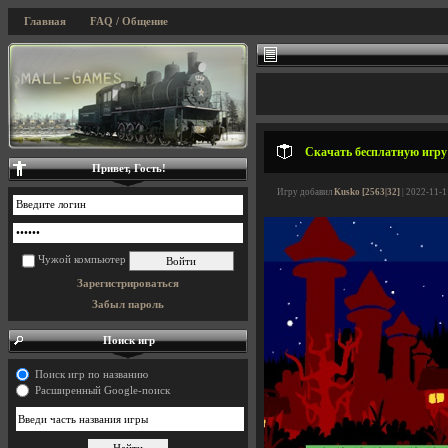
Главная
FAQ / Общение
Скачать бесплатную игру B
Привет, Гость!
Игру добавил
Kusko [2563|32]
| 2022-11-1
Чужой компьютер
Зарегистрироваться
Забыл пароль
Поиск игр
Поиск игр по названию
Расширенный Google-поиск