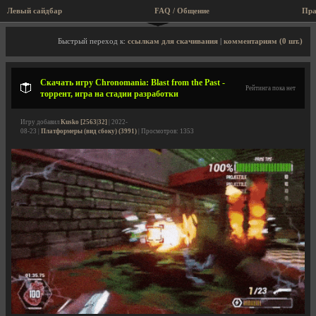
Левый сайдбар
FAQ / Общение
Пра
Описание игры, торрент, скриншоты, видео
Быстрый переход к:
ссылкам для скачивания
|
комментариям (0 шт.)
Скачать игру Chronomania: Blast from the Past -
Рейтинга пока нет
торрент, игра на стадии разработки
Игру добавил
Kusko [2563|32]
| 2022-
08-23 |
Платформеры (вид сбоку) (3991)
| Просмотров: 1353