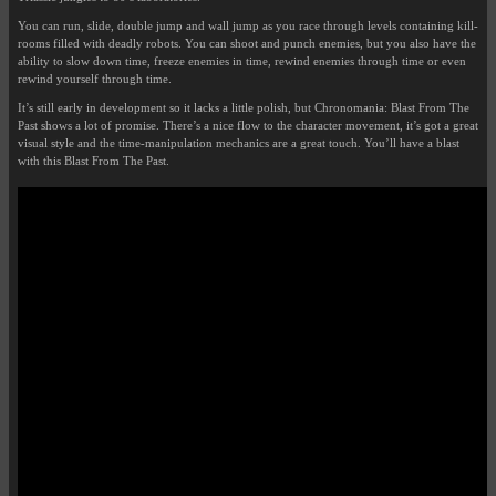
You can run, slide, double jump and wall jump as you race through levels containing kill-
rooms filled with deadly robots. You can shoot and punch enemies, but you also have the
ability to slow down time, freeze enemies in time, rewind enemies through time or even
rewind yourself through time.
It’s still early in development so it lacks a little polish, but Chronomania: Blast From The
Past shows a lot of promise. There’s a nice flow to the character movement, it’s got a great
visual style and the time-manipulation mechanics are a great touch. You’ll have a blast
with this Blast From The Past.