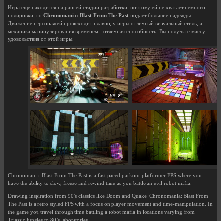
Игра ещё находится на ранней стадии разработки, поэтому ей не хватает немного
полировки, но
Chronomania: Blast From The Past
подает большие надежды.
Движение персонажей происходит плавно, у игры отличный визуальный стиль, а
механика манипулирования временем - отличная способность. Вы получите массу
удовольствия от этой игры.
Chronomania: Blast From The Past is a fast paced parkour platformer FPS where you
have the ability to slow, freeze and rewind time as you battle an evil robot mafia.
Drawing inspiration from 90’s classics like Doom and Quake, Chronomania: Blast From
The Past is a retro styled FPS with a focus on player movement and time-manipulation. In
the game you travel through time battling a robot mafia in locations varying from
Triassic jungles to 80’s laboratories.