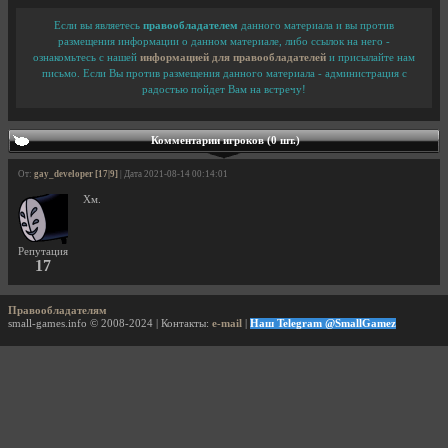
Если вы являетесь
правообладателем
данного материала и вы против
размещения информации о данном материале, либо ссылок на него -
ознакомьтесь с нашей
информацией для правообладателей
и присылайте нам
письмо. Если Вы против размещения данного материала - администрация с
радостью пойдет Вам на встречу!
Комментарии игроков (0 шт.)
От:
gay_developer [17|9]
| Дата 2021-08-14 00:14:01
Хм.
Репутация
17
Правообладателям
small-games.info © 2008-2024 | Контакты:
e-mail
|
Наш Telegram @SmallGamez