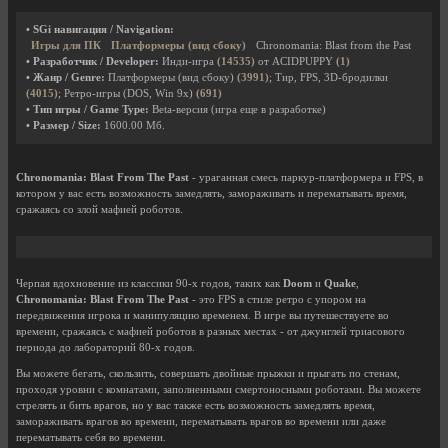
• SGi навигация / Navigation:
Игры для ПК
Платформеры (вид сбоку)
Chronomania: Blast from the Past
• Разработчик / Developer:
Инди-игра
(14535)
от ACIDPUPPY
(1)
• Жанр / Genre:
Платформеры (вид сбоку)
(3991)
; Тир, FPS, 3D-бродилки
(4015)
; Ретро-игры (DOS, Win 9x)
(691)
• Тип игры / Game Type:
Beta-версия (игра еще в разработке)
• Размер / Size:
1600.00 Мб.
Chronomania: Blast From The Past
- ураганная смесь паркур-платформера и FPS, в
котором у вас есть возможность замедлять, замораживать и перематывать время,
сражаясь со злой мафией роботов.
Черпая вдохновение из классики 90-х годов, таких как
Doom
и
Quake
,
Chronomania: Blast From The Past
- это FPS в стиле ретро с упором на
передвижения игрока и манипуляцию временем. В игре вы путешествуете во
времени, сражаясь с мафией роботов в разных местах - от джунглей триасового
периода до лабораторий 80-х годов.
Вы можете бегать, скользить, совершать двойные прыжки и прыгать по стенам,
проходя уровни с комнатами, заполненными смертоносными роботами. Вы можете
стрелять и бить врагов, но у вас также есть возможность замедлять время,
замораживать врагов во времени, перематывать врагов во времени или даже
перематывать себя во времени.