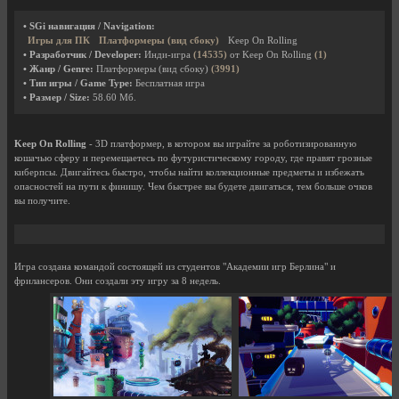
• SGi навигация / Navigation:
Игры для ПК
Платформеры (вид сбоку)
Keep On Rolling
• Разработчик / Developer:
Инди-игра
(14535)
от Keep On Rolling
(1)
• Жанр / Genre:
Платформеры (вид сбоку)
(3991)
• Тип игры / Game Type:
Бесплатная игра
• Размер / Size:
58.60 Мб.
Keep On Rolling
- 3D платформер, в котором вы играйте за роботизированную
кошачью сферу и перемещаетесь по футуристическому городу, где правят грозные
киберпсы. Двигайтесь быстро, чтобы найти коллекционные предметы и избежать
опасностей на пути к финишу. Чем быстрее вы будете двигаться, тем больше очков
вы получите.
Игра создана командой состоящей из студентов "Академии игр Берлина" и
фрилансеров. Они создали эту игру за 8 недель.