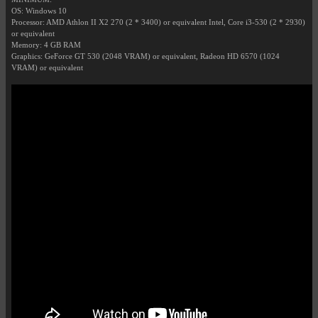
OS: Windows 10
Processor: AMD Athlon II X2 270 (2 * 3400) or equivalent Intel, Core i3-530 (2 * 2930)
or equivalent
Memory: 4 GB RAM
Graphics: GeForce GT 530 (2048 VRAM) or equivalent, Radeon HD 6570 (1024
VRAM) or equivalent