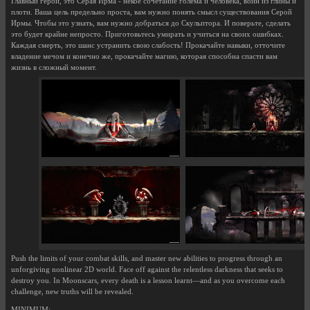
Главный герой, это Серая Ирма - некое сочетание голема и человека, воин из глины и
плоти. Ваша цель предельно проста, вам нужно понять смысл существования Серой
Ирмы. Чтобы это узнать, вам нужно добраться до Скульптора. И поверьте, сделать
это будет крайне непросто. Приготовьтесь умирать и учиться на своих ошибках.
Каждая смерть, это шанс устранить свою слабость! Прокачайте навыки, отточите
владение мечом и конечно же, прокачайте магию, которая способна спасти вам
жизнь в сложный момент.
Push the limits of your combat skills, and master new abilities to progress through an
unforgiving nonlinear 2D world. Face off against the relentless darkness that seeks to
destroy you. In Moonscars, every death is a lesson learnt—and as you overcome each
challenge, new truths will be revealed.
MINIMUM: