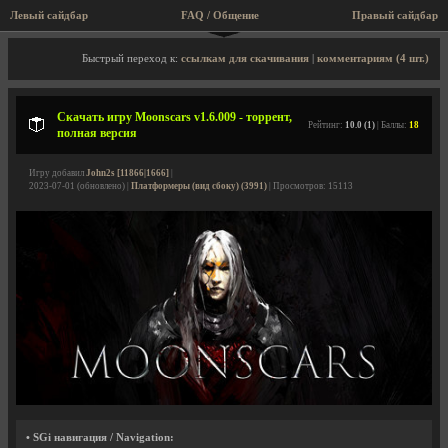
Левый сайдбар
FAQ / Общение
Правый сайдбар
Описание игры, торрент, скриншоты, видео
Быстрый переход к:
ссылкам для скачивания
|
комментариям (4 шт.)
Скачать игру Moonscars v1.6.009 - торрент,
Рейтинг:
10.0 (1)
| Баллы:
18
полная версия
Игру добавил
John2s [11866|1666]
|
2023-07-01 (обновлено) |
Платформеры (вид сбоку) (3991)
| Просмотров: 15113
• SGi навигация / Navigation: