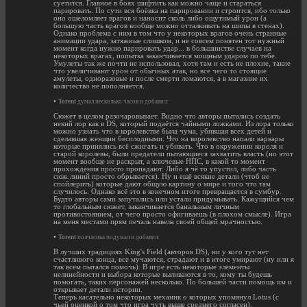
суетится. Главное в боях шифтить как можно чаще и стараться
парировать. По сути вся боёвка на парировании и строится, ибо только
оно ошеломляет врагов и наносит сколь либо ощутимый урон (а
большую часть врагов вообще можно отталкивать на шипы в стенах).
Однако проблема с ним в том что у некоторых врагов очень странные
анимации удара, затяжные слишком, и не совсем понятен тот нужный
момент когда нужно парировать удар... в большинстве случаев на
некоторых врагах, попытка заканчивается мощным ударом по тебе.
Умулеты так же почти не использовал, хотя там и есть не плохие, такие
что увеличивают урон от обычных атак, но все чего то стоящие
амулеты, одноразовые и после смерти ломаются, а в магазине их
количество не пополняется.
•
Torent
думал несколько часов и добавил:
Cюжет в целом разочаровывает. Видно что авторы пытались создать
некий лор как в DS, который подаётся чайными ложками. Из лора только
можно узнать что в королевстве была чума, убившая всех детей и
сделавшая женщин бесплодными. Что на королевство напали варвары
которые принялись всё сжигать и убивать. Что в окружении короля и
старой королевы, были предатели пытающиеся захватить власть (но этот
момент вообще не раскрыт, а ключевые НПС, в какой то момент
прохождения просто пропадают. Либо я чё то упустил, либо часть
сюж.линий просто обрывается). Ну и ещё всякие детали (чтоб не
спойлерить) которые дают общую картину о мире и того что там
случилось. Однако всё это в конечном итоге превращается в сумбур.
Будто авторы сами запутались или устали придумывать. Кажущийся чем
то глобальным сюжет, заканчивается банальным личным
противостоянием, от чего просто офигиваешь (в плохом смысле). Игра
на меня местами прям печаль навела своей общей мрачностью.
•
Torent
полчасика подумал и добавил:
В лучших традициях King's Field (авторов DS), ни у кого тут нет
счастливого конца, все мучаются, страдают и в итоге умирают (ну или я
так всем пытался помочь). В игре есть некоторые элементы
нелинейности и выбора которые выливаются в то, кому ты будешь
помогать, таких персонажей несколько. По большей части помощь им и
открывает детали истории.
Теперь касательно некоторых механик о которых упомянул Lotus (с
чьей оценкой о том что игра чуть выше среднего согласен).