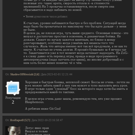
полезные это +шанс крита, скорость отхила и -к стоимости
заклинаний).На 5 прокачка останавливается, после смерти она
сбрасывается и надо набивать по новой.
•
Torent
думал около часа и добавил:
К счастью, уровни набиваются быстро и без проблем. Ситуаций когда
надо было бы прокачаться по максимуму что бы идти дальше - у меня
не было.
В целом да, не плохая игра, чуть выше среднего. Основные плюсы - это
визуал и достаточно простая в освоении, и динамичная боёвка. Не
дожали. Сюжет по началу кажется занятным, но ближе к концу
разочаровывает, особенно когда узнаёшь все нюансы того что
случилось. Жаль что авторы именно вот так всё продумали, а не как то
иначе. К счастью не очень долгая. Я прошёл буквально за 4 вечера где
то. Заканчивается уже в тот момент когда начинает надоедать. На ZoG-
е к слову давно есть перевод игры, правда в виде программного
автопереводчика (надо патчить exe-шник), но вполне добротный и с
ним хоть более менее понятно чё о чём.
От:
ShadowOfMessiah [2|4]
| Дата 2023-02-01 12:21:44
Хорошая и быстрая боевка, неплохой сюжет. Боссы не очень - почти на
всех можно забить какой у них там мувсет и тупо выхилить весь урон.
В игре только один "сложный" босс на которого надо хотя-бы иметь и
придерживаться какой-то тактики.
Репутация
В целом игра очень даже зашла, рекомендую тем, кто уже прошел
2
Blasphemous.
А ребятам ниже Git Gud
От:
llcollapsell [5|7]
| Дата 2022-10-23 16:58:47
Лотус явно прав
Визуал и только
В основном дроч