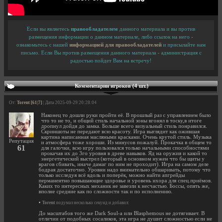
Если вы являетесь
правообладателем
данного материала и вы против
размещения информации о данном материале, либо ссылок на него -
ознакомьтесь с нашей
информацией для правообладателей
и присылайте нам
письмо. Если Вы против размещения данного материала - администрация с
радостью пойдет Вам на встречу!
Комментарии игроков (4 шт.)
От:
Torent [61|7]
| Дата 2025-09-29 20:28:04
Наконец то дошли руки пройти её. В прошлый раз с управлением было
что то не то, и общий стиль начальной зоны вгонял в тоску,в итоге
дропнул дойдя до замка. Больше всего визуальный стиль понравился.
Скриншоты не передают всю красоту. Игра выглядит как ожившая
картина написанная масляными красками. Очень крутой стиль. Музыка
Репутация
и атмосфера тоже хороши. Из минусов пожалуй. Прокачка в общем то
61
для галочки, всю игру пользовался только начальными способностями
прокачав их до 3го уровня в древе навыков. Яд на оружия и какой то
энергетический выстрел (который в основном нужен что бы щиты у
врагов сбивать, иначе дамаг по ним не проходит). Игра на самом деле
бодрая достаточно. Уровни надо внимательно обшаривать, потому что
только исследуя всё вдоль и поперёк, можно найти апгрейды
перманентно повышающие здоровье и уровень ихора для спец.приёмов.
Каких то интересных механик не завезли к несчастью. Боссы, опять же,
вполне средние как по сложности так и по исполнению.
•
Torent
подумал несколько секунд и добавил:
До масштабов того же Dark Soul-а или Blasphemous не дотягивает. В
отличии от подобных сосаликов, эта игра не душит сложностью если не