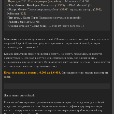
Игры для ПК
Платформеры (вид сбоку)
Moonscars v1.6.009
• Разработчик / Developer:
Инди-игра
(14535)
от Black Mermaid
(1)
• Жанр / Genre:
Платформеры (вид сбоку)
(3991)
; Аркадные шутеры
(2292)
;
Файтинги
(625)
• Тип игры / Game Type:
Полная версия (установи и играй)
• Размер / Size:
250.43 Мб.
• Оценка игроков / Game Score:
10.0
из
10
(всего голосов:
1
)
Moonscars
- мрачный приключенческий 2D-экшен с элементами файтинга, где в роли
свирепой Серой Ирмы вам предстоит сразиться с неумолимой тьмой, которая
стремится уничтожить вас!
Каждое испытание может привести к смерти, но смерть героя здесь не является
окончательной. Переход в другой мир становится лишь еще одним уроком,
открывающим еще одну истину. Воин обретает силу мастера не сразу - перед взлетом
его поджидает падение в кромешную тьму.
Игра обновлена с версии 1.6.008 до 1.6.009.
Список изменений можно посмотреть
здесь
.
Язык игры:
Английский
Если вы любите мрачные средневековые фэнтези игры, то перед вами достойный
представитель данного стиля. Хорошая пиксельная графика в двухмерном мире
неплохо погружает и заставляет поверить, что перед вами крайне мрачный мир.