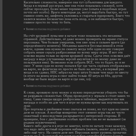
Касательно сложности, наверное она тут субъективна для каждого.
Когда я в первый раз играл, мне она тоже показалась сложной, хотя
сейчас проходил, более менее терпимо уже (опыта в подобных играх
почти нет особо). Враги некоторые да, могут вырубать быстро, но тут
главное опять же, шифтить уклоняясь и стараться парировать. Благо что
хилится можно бесконечно пока есть ихор, а он набивается быстро,
главное просто по чему то бить.
•
Torent
полчасика подумал и добавил:
На счёт кровавой луны мне в начале тоже показалась эта механика
странной. Действительно, её даже можно проверить на экране статуса
персонажа. Чем больше умираешь, тем злее луна и сильнее враги (до
определённого момента). Механика кажется бессмысленной в этом
ключе, однако она нужна по сюжету когда тебе один из нпс говорит
собрать некие серьги разбросанные по всему миру игры. И вот эти
осколки видны только во время кровавой луны. Сдача этих осколков даёт
награду в виде улучшенных версий амулетов (я по моему даже не
пользовался ими). Возможно если собрать ВСЕ, что то будет, но я не
смог. У меня судя по всему попался баг где часть серёжек отображалась
на карте, но физически их просто не было на местах, а в первый раз
когда я их сдавал, НПС забрал на пару штук больше чем надо по квесту
(в итоге на конец игры я смог найти только 40 штук из 44х, других
вообще не было видно на карте и где они, хз).
•
Torent
полчасика подумал и добавил:
К слову, кровавую луну можно и нужно периодически убирать что бы
не разрывала сложностью. Обряд проводится у зеркала и стоит каких то
гланд. Сами гланды щедро разбросаны в тайниках, выдаются нпс как
награда и особо ни для чего в игре не нужны кроме как жертвовать их
луне.
Про порталы и двойников тоже сначала не понял, но тут идея на самом
деле не плохая. А вообще конкретно этот элемент игры так же чисто
сюжетный и впоследствии раскрывается с интересной стороны. В
принципе, бои с двойниками особых проблем так же не вызывают (за
редким исключением).
Какого либо дроча я в игре не заметил, хотя по началу тоже казалось
что надо либо костный порошок набивать (валюта, аналог душ из DS),
либо ещё чего. На самом деле нет. Персонаж копит уровень прокачки
только до 5. За каждый лвл дают на выбор случайный бонус (самые