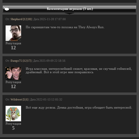
Комментарии игроков (3 шт.)
От:
Shephard [12|18]
| Дата 2025-11-28 17:07:00
По скриншотам чем-то похожа на They Always Run.
Репутация
12
От:
Dango75 [12|17]
| Дата 2025-09-09 22:58:56
Игра классная, интереснейший сюжет, красивая, не скучный геймплей,
драйвовый. Всё в этой игре мне понравилось
Репутация
12
От:
Wildroot [5|1]
| Дата 2022-01-13 12:05:32
Всё еще жду релиза. Демка достойная, игра обещает быть интересной.
Репутация
5