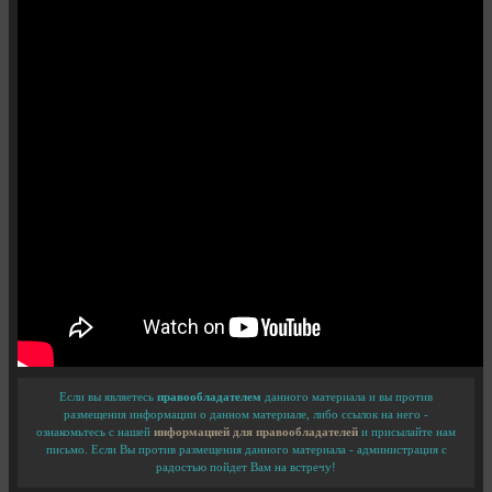
Если вы являетесь
правообладателем
данного материала и вы против
размещения информации о данном материале, либо ссылок на него -
ознакомьтесь с нашей
информацией для правообладателей
и присылайте нам
письмо. Если Вы против размещения данного материала - администрация с
радостью пойдет Вам на встречу!