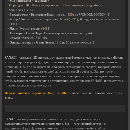
• SGi навигация / Navigation:
Игры для ПК
Русские версии игр
Платформеры (вид сбоку)
SANABI v1.3.50a
• Разработчик / Developer:
Инди-игра
(14535)
от WONDER POTION
(2)
• Жанр / Genre:
Платформеры (вид сбоку)
(3991)
; Я ищу, квесты, приключения
(6441)
• Язык:
Русская версия
(8412)
• Тип игры / Game Type:
Полная версия (установи и играй)
• Размер / Size:
2897.00 Мб.
• Оценка игроков / Game Score:
10.0
из
10
(всего голосов:
1
)
SANABI
- стильный 2D пиксель-арт экшен-платформер с уклоном в сюжет, действие
которого происходит в футуристическом городе, где правит коррумпированная
корпорация. В игре вы берете на себя роль легендарного солдата, который ушел на
покой, чтобы наслаждаться мирной жизнью со своей дочерью. Однако после
инцидента это становится невозможным, и он отправляется на последнее задание,
чтобы выследить таинственную организацию, известную как SANABI, и отомстить ей
(и всем, кто встанет на его пути).
Игра обновлена с версии 1.3.46 до 1.3.50a.
Список изменений можно посмотреть
здесь
.
SANABI
— это увлекательный экшен-платформер, действие которого
разворачивается в антиутопическом мире. Вы — легендарный ветеран с
механической рукой, которая поможет прыгать с утесов и небоскребов,