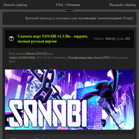
Левый сайдбар
FAQ / Общение
Правый сайдбар
Описание игры, торрент, скриншоты, видео
Быстрый переход к:
ссылкам для скачивания
|
комментариям (3 шт.)
Скачать игру SANABI v1.3.50a - торрент,
Рейтинг:
10.0 (1)
| Баллы:
273
полная русская версия
Игру добавил
Kusko [2563|32]
, ред.
John2s [11865|1666]
| 2025-12-02 (обновлено) |
Платформеры (вид сбоку) (3991)
| Просмотров:
5619