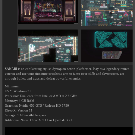
SANABI
is an exhilarating stylish dystopian action-platformer. Play as a legendary retired
veteran and use your signature prosthetic arm to jump over cliffs and skyscrapers, zip
through bullets and traps and defeat powerful enemies.
Minimum:
OS *: Windows 7+
Processor: Dual core from Intel or AMD at 2.8 GHz
Memory: 4 GB RAM
Graphics: Nvidia 450 GTS / Radeon HD 5750
DirectX: Version 11
Storage: 1 GB available space
Additional Notes: DirectX 9.1+ or OpenGL 3.2+