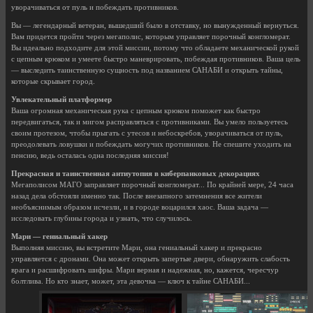
уворачиваться от пуль и побеждать противников.
Вы — легендарный ветеран, вышедший было в отставку, но вынужденный вернуться.
Вам придется пройти через мегаполис, которым управляет порочный конгломерат.
Вы идеально подходите для этой миссии, потому что обладаете механической рукой
с цепным крюком и умеете быстро маневрировать, побеждая противников. Ваша цель
— выследить таинственную сущность под названием САНАБИ и открыть тайны,
которые скрывает город.
Увлекательный платформер
Ваша огромная механическая рука с цепным крюком поможет как быстро
передвигаться, так и мигом расправляться с противниками. Вы умело пользуетесь
своим протезом, чтобы прыгать с утесов и небоскребов, уворачиваться от пуль,
преодолевать ловушки и побеждать могучих противников. Не спешите уходить на
пенсию, ведь осталась одна последняя миссия!
Прекрасная и таинственная антиутопия в киберпанковых декорациях
Мегаполисом МАГО заправляет порочный конгломерат... По крайней мере, 24 часа
назад дела обстояли именно так. После внезапного затемнения все жители
необъяснимым образом исчезли, и в городе воцарился хаос. Ваша задача —
исследовать глубины города и узнать, что случилось.
Мари — гениальный хакер
Выполняя миссию, вы встретите Мари, она гениальный хакер и прекрасно
управляется с дронами. Она может открыть запертые двери, обнаружить слабость
врага и расшифровать шифры. Мари верная и надежная, но, кажется, чересчур
болтлива. Но кто знает, может, эта девочка — ключ к тайне САНАБИ...