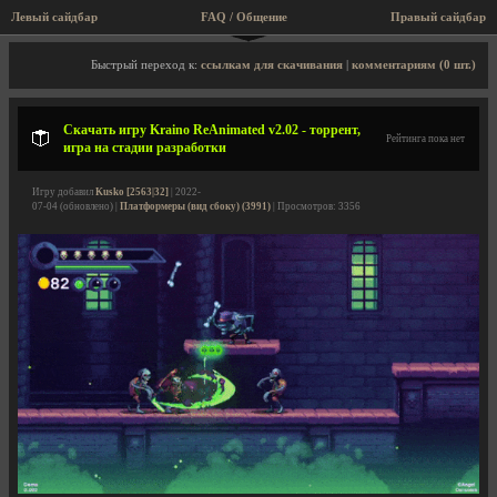
Левый сайдбар
FAQ / Общение
Правый сайдбар
Описание игры, торрент, скриншоты, видео
Быстрый переход к:
ссылкам для скачивания
|
комментариям (0 шт.)
Скачать игру Kraino ReAnimated v2.02 - торрент,
Рейтинга пока нет
игра на стадии разработки
Игру добавил
Kusko [2563|32]
| 2022-
07-04 (обновлено) |
Платформеры (вид сбоку) (3991)
| Просмотров: 3356