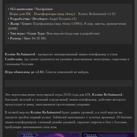
• SGi навигация / Navigation:
Игры для ПК
Платформеры (вид сбоку)
Kraino ReAnimated v2.02
• Разработчик / Developer:
Angel Dorantes
(1)
• Жанр / Genre:
Платформеры (вид сбоку)
(3991)
; Я ищу, квесты, приключения
(6440)
• Тип игры / Game Type:
Beta-версия (игра еще в разработке)
• Размер / Size:
84.30 Мб.
Kraino ReAnimated
- прекрасно анимированный экшен-платформер в стиле
Castlevania
, где скелет сражается на уровнях наполненных монстрами, секретами и
сложными боссами.
Игра обновлена до v2.02.
Список изменений не найден.
Это переосмысление популярной игры 2018 года для iOS,
Kraino ReAnimated
-
быстрый, веселый и сложный олдскульный экшен-платформер, действие которого
происходит в замке, наполненном гротескными упырями.
В полной версии
Kraino ReAnimated
будет девять уровней, а в этой версии вы
сможете пройти первый из них. Геймплей напоминает о золотых временах 16-битных
экшен-платформеров: сложный дизайн уровней, скрытые секреты и бои с боссами,
требующие запоминания схем атак.