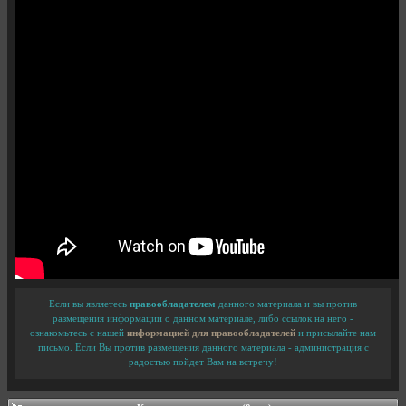
Если вы являетесь
правообладателем
данного материала и вы против
размещения информации о данном материале, либо ссылок на него -
ознакомьтесь с нашей
информацией для правообладателей
и присылайте нам
письмо. Если Вы против размещения данного материала - администрация с
радостью пойдет Вам на встречу!