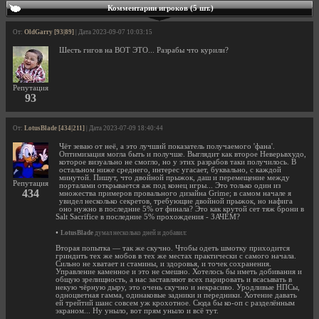
Комментарии игроков (5 шт.)
От:
OldGarry [93|89]
| Дата 2023-09-07 10:03:15
Шесть гигов на ВОТ ЭТО... Разрабы что курили?
Репутация
93
От:
LotusBlade [434|211]
| Дата 2023-07-09 18:40:44
Чёт зеваю от неё, а это лучший показатель получаемого 'фана'.
Оптимизация могла быть и получше. Выглядит как второе Неверьвхудо,
которое визуально не смогло, но у этих разрабов таки получилось. В
остальном ниже среднего, интерес угасает, буквально, с каждой
минутой. Пишут, что двойной прыжок, даш и перемещение между
Репутация
порталами открывается аж под конец игры... Это только один из
434
множества примеров провального дизайна Grime; в самом начале я
увидел несколько секретов, требующие двойной прыжок, но нафига
оно нужно в последние 5% от финала? Это как крутой сет тяж брони в
Salt Sacrifice в последние 5% прохождения - ЗАЧЕМ?
•
LotusBlade
думал несколько дней и добавил:
Вторая попытка — так же скучно. Чтобы одеть шмотку приходится
гриндить тех же мобов в тех же местах практически с самого начала.
Сильно не хватает и стамины, и здоровья, и точек сохранения.
Управление каменное и это не смешно. Хотелось бы иметь добивания и
общую зрелищность, а нас заставляют всех парировать и всасывать в
некую чёрную дыру, это очень скучно и некрасиво. Уродливые НПСы,
одноцветная гамма, одинаковые задники и передники. Хотение давать
ей трейтий шанс совсем уж крохотное. Сюда бы ко-оп с разделённым
экраном... Ну уныло, вот прям уныло и всё тут.