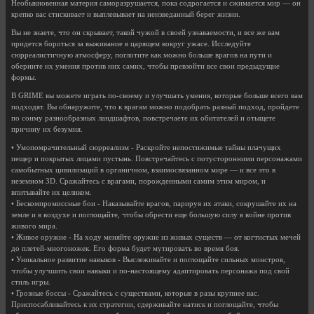
Необыкновенная материя саморазрушается, пока содрогается и сжимается мир — он
крепко вас стискивает и выплевывает на неизведанный берег жизни.
Вы не знаете, что он скрывает, такой чужой в своей узнаваемости, и все же вам
придется бороться за выживание в царящем вокруг ужасе. Исследуйте
сюрреалистичную атмосферу, поглотите как можно больше врагов на пути и
оберните их умения против них самих, чтобы превзойти все свои предыдущие
формы.
В GRIME вы можете играть по-своему и улучшать умения, которые больше всего вам
подходят. Вы обнаружите, что к врагам можно подобрать разный подход, пройдете
по сонму разнообразных ландшафтов, повстречаете их обитателей и отыщете
причину их безумия.
• Умопомрачительный сюрреализм - Раскройте непостижимые тайны плачущих
пещер и покрытых лицами пустынь. Повстречайтесь с потусторонними персонажами
самобытных цивилизаций в органичном, взаимосвязанном мире — и все это в
неземном 3D. Сражайтесь с врагами, порожденными самим этим миром, и
впитывайте их целиком.
• Бескомпромиссные бои - Наказывайте врагов, парируя их атаки, сокрушайте их на
земле и в воздухе и поглощайте, чтобы обрести еще большую силу в войне против
живого мира.
• Живое оружие - На ходу меняйте оружие из живых существ — от когтистых мечей
до плетей-многоножек. Его форма будет мутировать во время боя.
• Уникальное развитие навыков - Выслеживайте и поглощайте сильных монстров,
чтобы улучшить свои навыки и по-настоящему адаптировать персонажа под свой
стиль игры.
• Грозные боссы - Сражайтесь с существами, которые в разы крупнее вас.
Приспосабливайтесь к их стратегии, сдерживайте натиск и поглощайте, чтобы