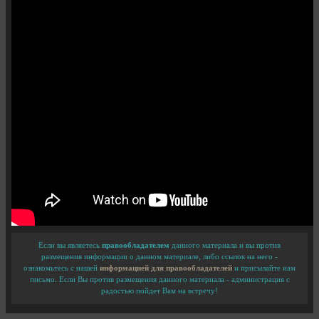
Если вы являетесь
правообладателем
данного материала и вы против
размещения информации о данном материале, либо ссылок на него -
ознакомьтесь с нашей
информацией для правообладателей
и присылайте нам
письмо. Если Вы против размещения данного материала - администрация с
радостью пойдет Вам на встречу!