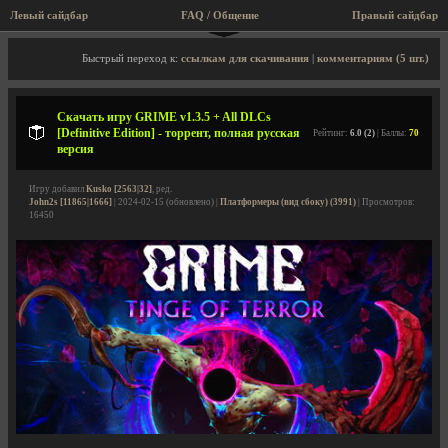
Левый сайдбар
FAQ / Общение
Правый сайдбар
Описание игры, торрент, скриншоты, видео
Быстрый переход к:
ссылкам для скачивания
|
комментариям (5 шт.)
Скачать игру GRIME v1.3.5 + All DLCs
[Definitive Edition] - торрент, полная русская
Рейтинг:
6.0 (2)
| Баллы:
70
версия
Игру добавил
Kusko [2563|32]
, ред.
John2s [11865|1666]
| 2024-02-15 (обновлено) |
Платформеры (вид сбоку) (3991)
| Просмотров:
16450