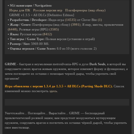
• SGi навигация / Navigation:
Игры для ПК
Русские версии игр
Платформеры (вид сбоку)
GRIME v1.3.5 + All DLCs [Definitive Edition]
• Разработчик / Developer:
Инди-игра
(14535)
от Clover Bite
(1)
• Жанр / Genre:
Платформеры (вид сбоку)
(3991)
; Я ищу, квесты, приключения
(6440)
; Ролевые игры (RPG)
(3505)
• Язык:
Русская версия
(8412)
• Тип игры / Game Type:
Полная версия (установи и играй)
• Размер / Size:
5969.00 Мб.
• Оценка игроков / Game Score:
6.0
из
10
(всего голосов:
2
)
GRIME
- быстрая и неумолимая metroidvania-RPG в духе
Dark Souls
, в которой вы
сокрушаете своих врагов живым оружием, которое изменяет форму и функционал, а
затем поглощаете их останки с помощью черной дыры, чтобы укрепить свой
организм!
Игра обновлена с версии 1.3.4 до 1.3.5 + All DLCs (Parting Shade DLC).
Список
изменений можно посмотреть
здесь
.
Уничтожайте... Поглощайте... Вырастайте... GRIME — беспощадный
приключенческий ролевой экшен; вам предстоит вооружиться мутирующим
оружием, сокрушить врагов и поглотить их останки чёрной дырой, чтобы укрепить
свое вместилище.