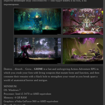
обрести меняющие игру способности — они будут влиять и на бой, и на
перемещение.
Destroy... Absorb... Grow...
GRIME
is a fast and unforgiving Action-Adventure RPG in
which you crush your foes with living weapons that mutate form and function, and then
consume their remains with a black hole to strengthen your vessel as you break apart a
world of anatomical horror and intrigue.
MINIMUM:
OS: Windows 7
Processor: Intel i5 3470 or AMD equivelent
Memory: 4 GB RAM
Graphics: nVidia GeForce 960 or AMD equivelent