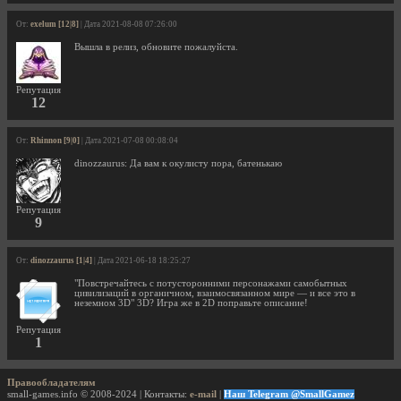
От:
exelum [12|8]
| Дата 2021-08-08 07:26:00
Вышла в релиз, обновите пожалуйста.
Репутация
12
От:
Rhinnon [9|0]
| Дата 2021-07-08 00:08:04
dinozzaurus: Да вам к окулисту пора, батенькаю
Репутация
9
От:
dinozzaurus [1|4]
| Дата 2021-06-18 18:25:27
"Повстречайтесь с потусторонними персонажами самобытных
цивилизаций в органичном, взаимосвязанном мире — и все это в
неземном 3D" 3D? Игра же в 2D поправьте описание!
Репутация
1
Правообладателям
small-games.info © 2008-2024 | Контакты:
e-mail
|
Наш Telegram @SmallGamez