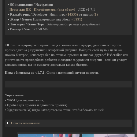
• SGi навигация / Navigation:
Игры для ПК
Платформеры (вид сбоку)
JICE v1.7.1
• Разработчик / Developer:
Инди-игра
(14535)
от ngplus
(1)
• Жанр / Genre:
Платформеры (вид сбоку)
(3991)
• Тип игры / Game Type:
Beta-версия (игра еще в разработке)
• Размер / Size:
372.50 Мб.
JICE
- платформер от первого лица с элементами паркура, действие которого
происходит на разрушенной конфетной фабрике. Найдите свой путь к цели как
можно быстрее, используя бег по стенам, прыжки и многое другое! Избегайте или
уничтожайте враждебных роботов и следите за уровнем энергии - если он упадет
слишком низко, вы не сможете двигаться так же быстро.
Игра обновлена до v1.7.1.
Список изменений внутри новости.
Управление:
• WASD для перемещения;
• Пробел для прыжка и двойного прыжка;
• Удерживайте W, когда находитесь на стене, чтобы бежать по ней.
Список изменений: