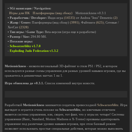
• SGi навигация / Navigation:
Игры для ПК
Платформеры (вид сбоку)
Motionsickness v0.3.1
• Разработчик / Developer:
Инди-игра
(14535)
от Andrea "Jens" Demetrio
(2)
• Жанр / Genre:
Платформеры (вид сбоку)
(3991)
; Файтинги
(625)
; Сетевые /
ХотСит
(2320)
• Тип игры / Game Type:
Beta-версия (игра еще в разработке)
• Размер / Size:
294.80 Мб.
• Похожие игры:
-
Schwarzerblitz v1.7.0
-
Exploding Judo Federation v1.3.2
Motionsickness
- низкополигональный 3D-файтинг в стиле PS1 / PS2, в котором
используются разные схемы управления для разных уровней навыков игроков, где вы
сражаетесь в динамичных матчах 1 на 1.
Игра обновлена до v0.3.1.
Список изменений внутри новости.
Разработкой
Motionsickness
занимается создатель превосходной
Schwarzerblitz
. Игра
выглядит и играется очень похоже на
Schwarzerblitz
, но ключевым отличием
является система управления, или, скорее, тот факт, что у игры их четыре! Системы
управления (Basic, Standard, Motion Madness и X-Treme) призваны адаптировать
управление под различные уровни навыков игроков, при этом базовый режим
позволяет использовать простые специальные действия, которые можно выполнить