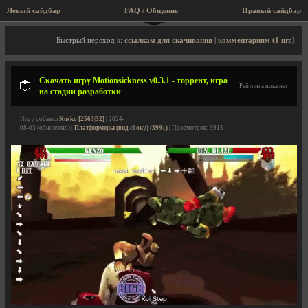
Левый сайдбар
FAQ / Общение
Правый сайдбар
Описание игры, торрент, скриншоты, видео
Быстрый переход к:
ссылкам для скачивания
|
комментариям (1 шт.)
Скачать игру Motionsickness v0.3.1 - торрент, игра
Рейтинга пока нет
на стадии разработки
Игру добавил
Kusko [2563|32]
| 2024-
08-03 (обновлено) |
Платформеры (вид сбоку) (3991)
| Просмотров: 3915