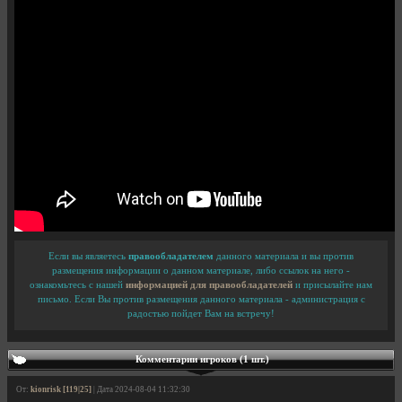
Если вы являетесь
правообладателем
данного материала и вы против
размещения информации о данном материале, либо ссылок на него -
ознакомьтесь с нашей
информацией для правообладателей
и присылайте нам
письмо. Если Вы против размещения данного материала - администрация с
радостью пойдет Вам на встречу!
Комментарии игроков (1 шт.)
От:
kionrisk [119|25]
| Дата 2024-08-04 11:32:30