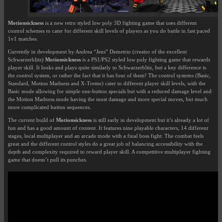
Motionsickness
is a new retro styled low poly 3D fighting game that uses different
control schemes to cater for different skill levels of players as you do battle in fast paced
1v1 matches.
Currently in development by Andrea “Jens” Demetrio (creator of the excellent
Schwarzerblitz)
Motionsickness
is a PS1/PS2 styled low poly fighting game that rewards
player skill. It looks and plays quite similarly to Schwarzerblitz, but a key difference is
the control system, or rather the fact that it has four of them! The control systems (Basic,
Standard, Motion Madness and X-Treme) cater to different player skill levels, with the
Basic mode allowing for simple one-button specials but with a reduced damage level and
the Motion Madness mode having the most damage and more special moves, but much
more complicated button sequences.
The current build of
Motionsickness
is still early in development but it’s already a lot of
fun and has a good amount of content. It features nine playable characters, 14 different
stages, local multiplayer and an arcade mode with a final boss fight. The combat feels
great and the different control styles do a great job of balancing accessibility with the
depth and complexity required to reward player skill. A competitive multiplayer fighting
game that doesn’t pull its punches.