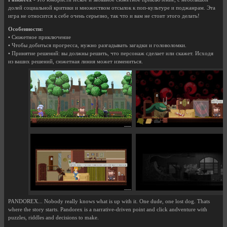
долей социальной критики и множеством отсылок к поп-культуре и поджанрам. Эта
игра не относится к себе очень серьезно, так что и вам не стоит этого делать!
Особенности:
• Сюжетное приключение
• Чтобы добиться прогресса, нужно разгадывать загадки и головоломки.
• Принятие решений: вы должны решить, что персонаж сделает или скажет. Исходя
из ваших решений, сюжетная линия может измениться.
PANDOREX... Nobody really knows what is up with it. One dude, one lost dog. Thats
where the story starts. Pandorex is a narrative-driven point and click andventure with
puzzles, riddles and decisions to make.