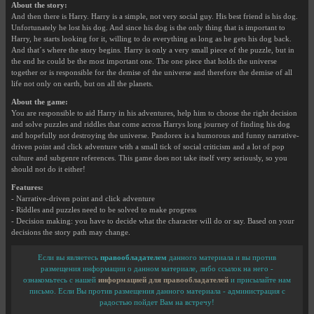
About the story:
And then there is Harry. Harry is a simple, not very social guy. His best friend is his dog.
Unfortunately he lost his dog. And since his dog is the only thing that is important to
Harry, he starts looking for it, willing to do everything as long as he gets his dog back.
And that´s where the story begins. Harry is only a very small piece of the puzzle, but in
the end he could be the most important one. The one piece that holds the universe
together or is responsible for the demise of the universe and therefore the demise of all
life not only on earth, but on all the planets.
About the game:
You are responsible to aid Harry in his adventures, help him to choose the right decision
and solve puzzles and riddles that come across Harrys long journey of finding his dog
and hopefully not destroying the universe. Pandorex is a humorous and funny narrative-
driven point and click adventure with a small tick of social criticism and a lot of pop
culture and subgenre references. This game does not take itself very seriously, so you
should not do it either!
Features:
- Narrative-driven point and click adventure
- Riddles and puzzles need to be solved to make progress
- Decision making: you have to decide what the character will do or say. Based on your
decisions the story path may change.
Если вы являетесь
правообладателем
данного материала и вы против
размещения информации о данном материале, либо ссылок на него -
ознакомьтесь с нашей
информацией для правообладателей
и присылайте нам
письмо. Если Вы против размещения данного материала - администрация с
радостью пойдет Вам на встречу!