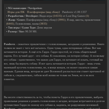
• SGi навигация / Navigation:
Игры для ПК
Платформеры (вид сбоку)
Pandorex v1.00.1337
• Разработчик / Developer:
Инди-игра
(14535)
от Lost Dog Games
(1)
• Жанр / Genre:
Платформеры (вид сбоку)
(3991)
; Я ищу, квесты, приключения
(6441)
; Головоломки, пазлы
(3035)
• Тип игры / Game Type:
Демо версия
• Размер / Size:
90.50 Мб.
Pandorex
- сюжетное приключение с головоломками, загадками и решениями. Никто
толком не знает с чего всё началось. Один чувак, одна потерянная собака. Вот как
начинается история. А ещё есть Гарри. Гарри простой, не очень общительный
парень. Его лучший друг - его собака. К сожалению, он потерял собаку. А поскольку
его собака - единственное, что важно для Гарри, он начинает её искать, готовый на
все, лишь бы вернуть собаку. И вот здесь начинается история. Гарри - лишь очень
маленький кусочек головоломки, но, в конце концов, он может оказаться самым
важным. Единая вещь, которая не дает Вселенной распасться или станет причиной её
гибели и, следовательно, гибели всей жизни не только на Земле, но и на всех
планетах.
Вы несете ответственность за то, чтобы помочь Гарри в его приключениях, выбрать
правильные решения и решить головоломки и загадки, которые встречаются в долгом
путешествии Гарри по поиску его собаки и, надеюсь, не разрушению вселенной.
Pandorex
- это юмористическое и забавное сюжетное приключение, с небольшой