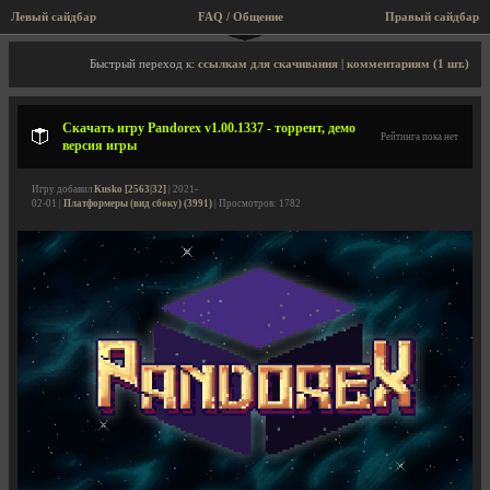
Левый сайдбар
FAQ / Общение
Правый сайдбар
Описание игры, торрент, скриншоты, видео
Быстрый переход к:
ссылкам для скачивания
|
комментариям (1 шт.)
Скачать игру Pandorex v1.00.1337 - торрент, демо
Рейтинга пока нет
версия игры
Игру добавил
Kusko [2563|32]
| 2021-
02-01 |
Платформеры (вид сбоку) (3991)
| Просмотров: 1782