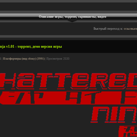
Описание игры, торрент, скриншоты, видео
Быстрый переход к:
ссылкам
nja v1.01 - торрент, демо версия игры
1 |
Платформеры (вид сбоку) (3991)
| Просмотров: 2533