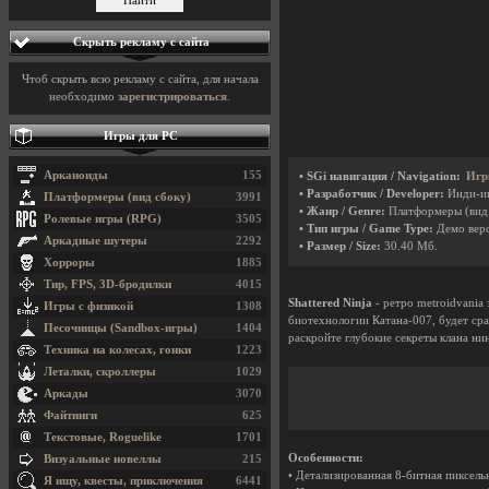
Скрыть рекламу с сайта
Чтоб скрыть всю рекламу с сайта, для начала
необходимо
зарегистрироваться
.
Игры для PC
Арканоиды
155
• SGi навигация / Navigation:
Игр
• Разработчик / Developer:
Инди-и
Платформеры (вид сбоку)
3991
• Жанр / Genre:
Платформеры (вид
Ролевые игры (RPG)
3505
• Тип игры / Game Type:
Демо вер
Аркадные шутеры
2292
• Размер / Size:
30.40 Мб.
Хорроры
1885
Тир, FPS, 3D-бродилки
4015
Shattered Ninja
- ретро metroidvania
Игры с физикой
1308
биотехнологии Катана-007, будет ср
Песочницы (Sandbox-игры)
1404
раскройте глубокие секреты клана нин
Техника на колесах, гонки
1223
Леталки, скроллеры
1029
Аркады
3070
Файтинги
625
Текстовые, Roguelike
1701
Особенности:
Визуальные новеллы
215
• Детализированная 8-битная пиксель
Я ищу, квесты, приключения
6441