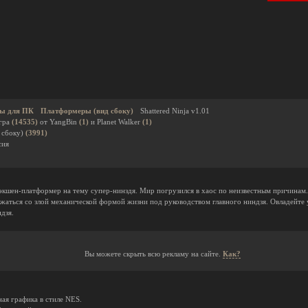
ы для ПК
Платформеры (вид сбоку)
Shattered Ninja v1.01
гра
(14535)
от YangBin
(1)
и Planet Walker
(1)
 сбоку)
(3991)
сия
 экшен-платформер на тему супер-нинздя. Мир погрузился в хаос по неизвестным причина
ажаться со злой механической формой жизни под руководством главного ниндзя. Овладейт
дзя.
Вы можете скрыть всю рекламу на сайте.
Как?
ная графика в стиле NES.