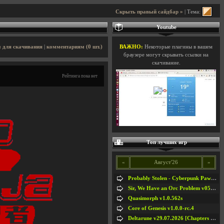
Скрыть правый сайдбар »
| Тема:
Youtube
 для скачивания
|
комментариям (0 шт.)
ВАЖНО:
Некоторые плагины в вашем
браузере могут скрывать ссылки на
скачивание.
Рейтинга пока нет
Топ лучших игр
«
Август'26
»
Probably Stolen - Cyberpunk Pawnshop Simulator v048c [Playtest]
Sir, We Have an Orc Problem v05.08.2026
Quasimorph v1.0.562s
Core of Genesis v1.0.0-rc.4
Deltarune v29.07.2026 [Chapters 1-5] / + RUS [Chapters 1-5]