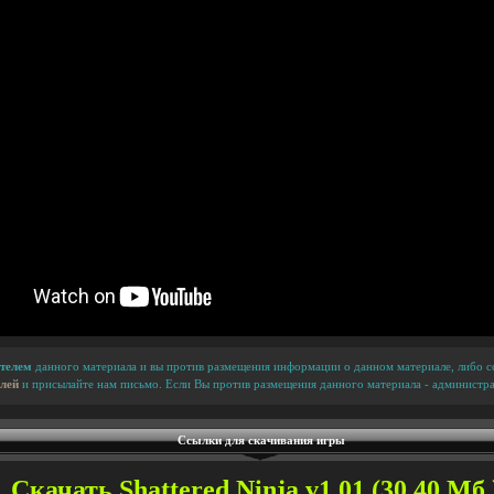
телем
данного материала и вы против размещения информации о данном материале, либо сс
лей
и присылайте нам письмо. Если Вы против размещения данного материала - администра
Ссылки для скачивания игры
Скачать Shattered Ninja v1.01 (30.40 Мб.