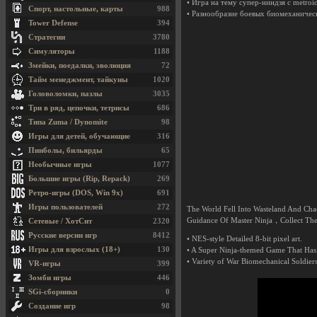
• Игра на тему супер-ниндзя с metroi
Спорт, настольные, карты
988
• Разнообразие боевых биомеханичес
Tower Defense
394
Стратегии
3780
Симуляторы
1188
Змейки, поедалки, эволюция
72
Тайм менеджмент, тайкуны
1020
Головоломки, пазлы
3035
Три в ряд, цепочки, тетрисы
686
Типа Zuma / Dynomite
98
Игры для детей, обучающие
316
Пинболы, бильярды
65
Необычные игры
1077
Большие игры (Rip, Repack)
269
Ретро-игры (DOS, Win 9x)
691
Игры пользователей
272
The World Fell Into Wasteland And Ch
Guidance Of Master Ninja，Collect The 
Сетевые / ХотСит
2320
Русские версии игр
8412
• NES-style Detailed 8-bit pixel art.
Игры для взрослых (18+)
130
• A Super Ninja-themed Game That Has
• Variety of War Biomechanical Soldie
VR-игры
399
Зомби игры
446
SGi-сборники
0
Создание игр
98