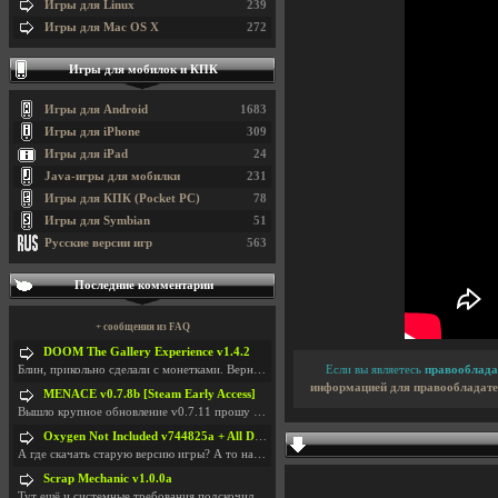
Игры для Linux
239
Игры для Mac OS X
272
Игры для мобилок и КПК
Игры для Android
1683
Игры для iPhone
309
Игры для iPad
24
Java-игры для мобилки
231
Игры для КПК (Pocket PC)
78
Игры для Symbian
51
Русские версии игр
563
Последние комментарии
+ сообщения из FAQ
DOOM The Gallery Experience v1.4.2
Блин, прикольно сделали с монетками. Вернулся в св
Если вы являетесь
правооблада
информацией для правообладате
MENACE v0.7.8b [Steam Early Access]
Вышло крупное обновление v0.7.11 прошу обновить
Oxygen Not Included v744825a + All DLC
А где скачать старую версию игры? А то на новой но
Scrap Mechanic v1.0.0a
Тут ещё и системные требования подскочили. Если не