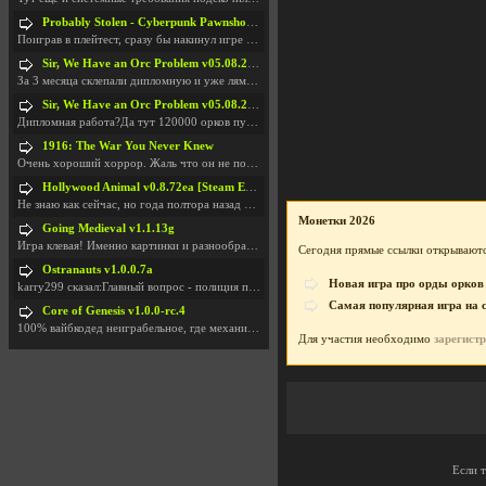
Probably Stolen - Cyberpunk Pawnshop Simulator v048c [Playtest]
Поиграв в плейтест, сразу бы накинул игре наивысши
Sir, We Have an Orc Problem v05.08.2026
За 3 месяца склепали дипломную и уже лям двести ба
Sir, We Have an Orc Problem v05.08.2026
Дипломная работа?Да тут 120000 орков путь выбирают
1916: The War You Never Knew
Очень хороший хоррор. Жаль что он не получил должн
Hollywood Animal v0.8.72ea [Steam Early Access]
Не знаю как сейчас, но года полтора назад игра был
Монетки 2026
Going Medieval v1.1.13g
Игра клевая! Именно картинки и разнообразия в стро
Сегодня прямые ссылки открываютс
Ostranauts v1.0.0.7a
Новая игра про орды орков
karry299 сказал:Главный вопрос - полиция по-прежне
Самая популярная игра на 
Core of Genesis v1.0.0-rc.4
100% вайбкодед неиграбельное, где механики знает т
Для участия необходимо
зарегист
Если 