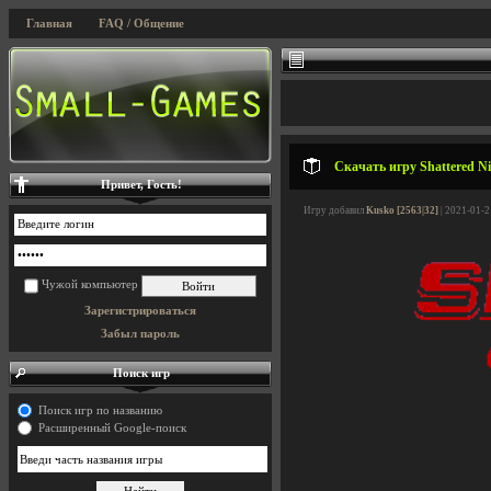
Главная
FAQ / Общение
Скачать игру Shattered Ni
Привет, Гость!
Игру добавил
Kusko [2563|32]
| 2021-01-2
Чужой компьютер
Зарегистрироваться
Забыл пароль
Поиск игр
Поиск игр по названию
Расширенный Google-поиск