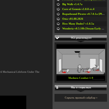
Big Walk v1.4.7a
Core of Genesis v1.0.0-rc.4
Roguebound Pirates v0.7.0.1a [Playtest]
Osta v01.08.2026
How Many Dudes? v1.0.5a
Wonderia v0.5.10b [Steam Early Access]
SGi рекомендует
vil Mechanical Lifeform Under The
Madness Combat 1-9
Мы в социалках
Скрыть правый сайдбар »