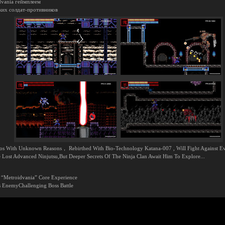
dvania геймплеем
ких солдат-противников
aos With Unknown Reasons， Rebirthed With Bio-Technology Katana-007 , Will Fight Against E
Lost Advanced Ninjutsu,But Deeper Secrets Of The Ninja Clan Await Him To Explore...
 “Metroidvania” Core Experience
rs EnemyChallenging Boss Battle