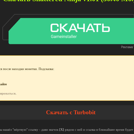
я после находки монетки. Подсказка:
сайте
рироваться
.
Скачать с Turbobit
ты нашёл "мёртвую" ссылку - дави значок
[X]
рядом с ней и ссылка в ближайшее время будет 