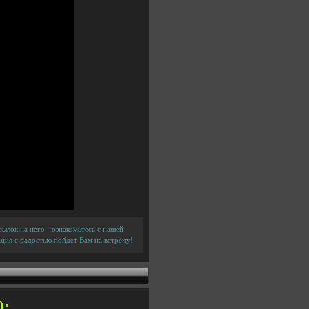
ылок на него - ознакомьтесь с нашей
ция с радостью пойдет Вам на встречу!
):