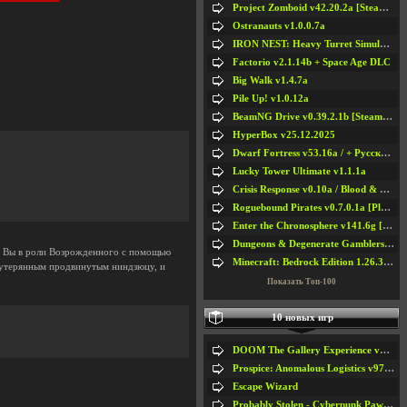
Project Zomboid v42.20.2a [Steam Early Access]
Ostranauts v1.0.0.7a
IRON NEST: Heavy Turret Simulator v1.0a
Factorio v2.1.14b + Space Age DLC
Big Walk v1.4.7a
Pile Up! v1.0.12a
BeamNG Drive v0.39.2.1b [Steam Early Access]
HyperBox v25.12.2025
Dwarf Fortress v53.16a / + Русская Версия v50.12a
Lucky Tower Ultimate v1.1.1a
Crisis Response v0.10a / Blood & Bullet
Roguebound Pirates v0.7.0.1a [Playtest]
Enter the Chronosphere v141.6g [Steam Early Access]
Dungeons & Degenerate Gamblers v2.0.2a
м. Вы в роли Возрожденного с помощью
Minecraft: Bedrock Edition 1.26.33.1a / + TLauncher v2.89
е утерянным продвинутым ниндзюцу, и
Показать Топ-100
10 новых игр
DOOM The Gallery Experience v1.4.2
Prospice: Anomalous Logistics v97 [Playtest]
Escape Wizard
Probably Stolen - Cyberpunk Pawnshop Simulator v048c [Playtest]