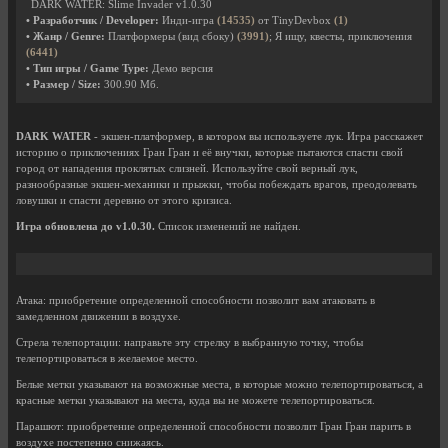
DARK WATER: Slime Invader v1.0.30
• Разработчик / Developer:
Инди-игра
(14535)
от TinyDevbox
(1)
• Жанр / Genre:
Платформеры (вид сбоку)
(3991)
; Я ищу, квесты, приключения
(6441)
• Тип игры / Game Type:
Демо версия
• Размер / Size:
300.90 Мб.
DARK WATER
- экшен-платформер, в котором вы используете лук. Игра расскажет
историю о приключениях Гран Гран и её внучки, которые пытаются спасти свой
город от нападения проклятых слизней. Используйте свой верный лук,
разнообразные экшен-механики и прыжки, чтобы побеждать врагов, преодолевать
ловушки и спасти деревню от этого кризиса.
Игра обновлена до v1.0.30.
Список изменений не найден.
Атака: приобретение определенной способности позволит вам атаковать в
замедленном движении в воздухе.
Стрела телепортации: направьте эту стрелку в выбранную точку, чтобы
телепортироваться в желаемое место.
Белые метки указывают на возможные места, в которые можно телепортироваться, а
красные метки указывают на места, куда вы не можете телепортироваться.
Парашют: приобретение определенной способности позволит Гран Гран парить в
воздухе постепенно снижаясь.