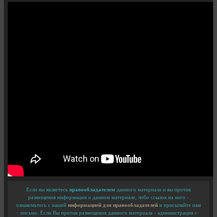
Если вы являетесь
правообладателем
данного материала и вы против
размещения информации о данном материале, либо ссылок на него -
ознакомьтесь с нашей
информацией для правообладателей
и присылайте нам
письмо. Если Вы против размещения данного материала - администрация с