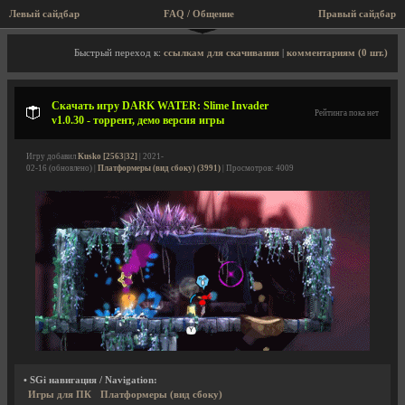
Левый сайдбар
FAQ / Общение
Правый сайдбар
Описание игры, торрент, скриншоты, видео
Быстрый переход к:
ссылкам для скачивания
|
комментариям (0 шт.)
Скачать игру DARK WATER: Slime Invader
Рейтинга пока нет
v1.0.30 - торрент, демо версия игры
Игру добавил
Kusko [2563|32]
| 2021-
02-16 (обновлено) |
Платформеры (вид сбоку) (3991)
| Просмотров: 4009
• SGi навигация / Navigation:
Игры для ПК
Платформеры (вид сбоку)