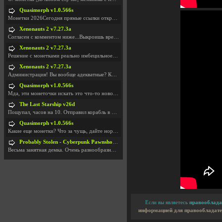
Quasimorph v1.0.566s
Монетки 2026Сегодня прямые ссылки открываются посл
Xenonauts 2 v7.27.3a
Согласен с комментом ниже...Выкроишь время чтобы з
Xenonauts 2 v7.27.3a
Решение с монетками реально имбецильное. Как сдела
Xenonauts 2 v7.27.3a
Администрация! Вы вообще адекватные? Какие монетки
Quasimorph v1.0.566s
Мда, эти монеточки искать это что-то новое в сфере
The Last Starship v26d
Пощупал, часов на 10. Отправил корабль в другую Га
Quasimorph v1.0.566s
Какие еще монетки? Что за чущь, дайте нормально ск
Probably Stolen - Cyberpunk Pawnshop Simulator v048c [Playtest]
Весьма занятная демка. Очень разнообразные механик
Если вы являетесь
правооблада
информацией для правообладате