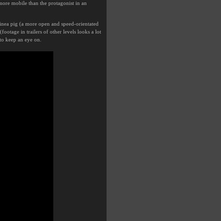
more mobile than the protagonist in an
uinea pig (a more open and speed-orientated
(footage in trailers of other levels looks a lot
 to keep an eye on.