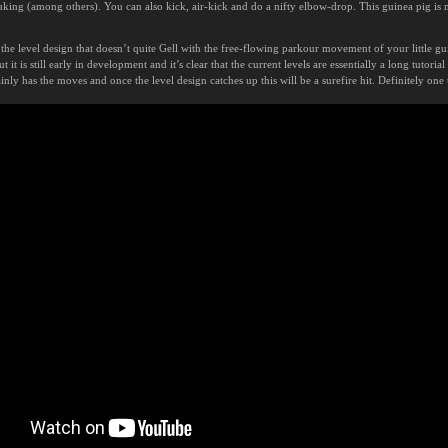
king (among others). You can also kick, air-kick and do a nifty elbow-drop. This guinea pig is 
he level design that doesn’t quite Gell with the free-flowing parkour movement of your little g
t is still early in development and it’s clear that the current levels are essentially a long tutorial 
tainly has the moves and once the level design catches up this will be a surefire hit. Definitely one