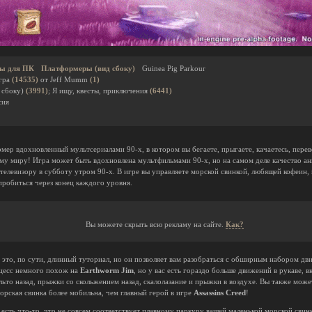
ы для ПК
Платформеры (вид сбоку)
Guinea Pig Parkour
гра
(14535)
от Jeff Mumm
(1)
 сбоку)
(3991)
; Я ищу, квесты, приключения
(6441)
сия
мер вдохновленный мультсериалами 90-х, в котором вы бегаете, прыгаете, качаетесь, перев
ому миру! Игра может быть вдохновлена мультфильмами 90-х, но на самом деле качество а
 телевизору в субботу утром 90-х. В игре вы управляете морской свинкой, любящей кофеин,
пробиться через конец каждого уровня.
Вы можете скрыть всю рекламу на сайте.
Как?
 это, по сути, длинный туториал, но он позволяет вам разобраться с обширным набором д
цесс немного похож на
Earthworm Jim
, но у вас есть гораздо больше движений в рукаве, 
льто назад, прыжки со скольжением назад, скалолазание и прыжки в воздухе. Вы также може
морская свинка более мобильна, чем главный герой в игре
Assassins Creed
!
есть что-то, что не совсем соответствует плавному паркуру вашей маленькой морской свин