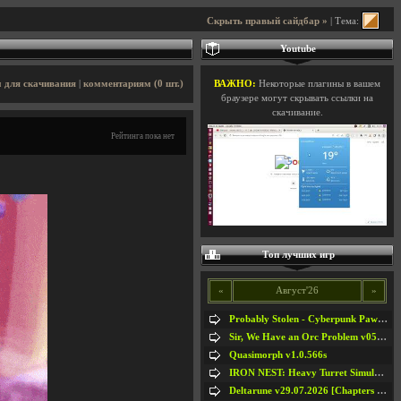
Скрыть правый сайдбар »
| Тема:
Youtube
 для скачивания
|
комментариям (0 шт.)
ВАЖНО:
Некоторые плагины в вашем
браузере могут скрывать ссылки на
скачивание.
Рейтинга пока нет
Топ лучших игр
«
Август'26
»
Probably Stolen - Cyberpunk Pawnshop Simulator v048c [Playtest]
Sir, We Have an Orc Problem v05.08.2026
Quasimorph v1.0.566s
IRON NEST: Heavy Turret Simulator v1.0a
Deltarune v29.07.2026 [Chapters 1-5] / + RUS [Chapters 1-5]