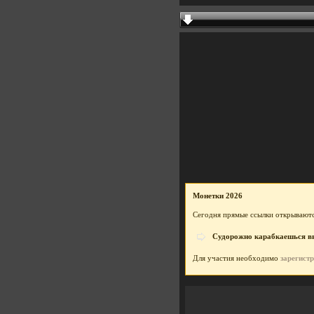
Монетки 2026
Сегодня прямые ссылки открываютс
Судорожно карабкаешься вве
Для участия необходимо
зарегист