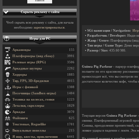
Скрыть рекламу с сайта
Чтоб скрыть всю рекламу с сайта, для начала
необходимо
зарегистрироваться
.
• SGi навигация / Navigation:
Игр
• Разработчик / Developer:
Инди-и
Игры для PC
• Жанр / Genre:
Платформеры (вид
• Тип игры / Game Type:
Демо вер
Арканоиды
155
• Размер / Size:
435.60 Мб.
Платформеры (вид сбоку)
3991
Ролевые игры (RPG)
3506
Guinea Pig Parkour
- паркур-платфор
Аркадные шутеры
2292
ползаете по его красивому рисованн
Хорроры
1885
превосходит всё, что вы смотрели по
Тир, FPS, 3D-бродилки
4015
достаточное количество кофе, чтобы 
Игры с физикой
1308
Песочницы (Sandbox-игры)
1404
Техника на колесах, гонки
1223
Леталки, скроллеры
1029
Аркады
3070
Текущая версия
Guinea Pig Parkour
-
Файтинги
625
свинки. Платформенный игровой про
Текстовые, Roguelike
1701
Соника, преодоление препятствий, са
Визуальные новеллы
215
ловкое удары в падении с локтя. Эта 
Я ищу, квесты, приключения
6441
На данный момент в дизайне уровней 