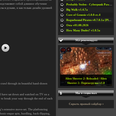
представляют собой длинное обучение
Probably Stolen - Cyberpunk Pawnshop Simulator v048c [Playtest]
зы в рукаве, и как только дизайн уровней
Big Walk v1.4.7a
Core of Genesis v1.0.0-rc.4
#5
#6
Roguebound Pirates v0.7.0.1a [Playtest]
Osta v01.08.2026
How Many Dudes? v1.0.5a
SGi рекомендует
Alien Shooter 2: Reloaded / Alien
Shooter 2: Перезагрузка v1.0
 crawl through its beautiful hand-drawn
Мы в социалках
u’ll have sat down and watched on TV on a
e to break your way through the end of each
Скрыть правый сайдбар »
pig’s extensive move-set. The platfomring
Sonic-esque spin, hurdling, back-flipping,