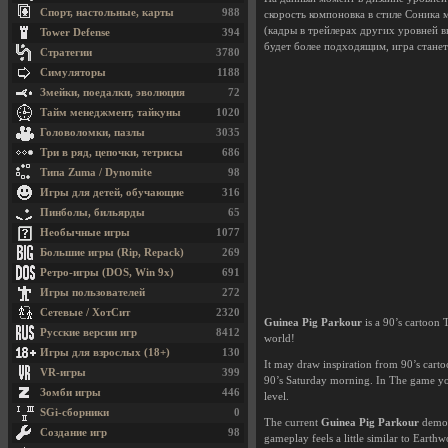
Спорт, настольные, карты
988
скорость компоновка в стиле Соника 
(кадры в трейлерах других уровней в
Tower Defense
394
будет более подходящим, игра станет
Стратегии
3780
Симуляторы
1188
Змейки, поедалки, эволюция
72
Тайм менеджмент, тайкуны
1020
Головоломки, пазлы
3035
Три в ряд, цепочки, тетрисы
686
Типа Zuma / Dynomite
98
Игры для детей, обучающие
316
Пинболы, бильярды
65
Необычные игры
1077
Большие игры (Rip, Repack)
269
Ретро-игры (DOS, Win 9x)
691
Игры пользователей
272
Сетевые / ХотСит
2320
Guinea Pig Parkour
is a 90’s cartoon 
Русские версии игр
8412
world!
Игры для взрослых (18+)
130
It may draw inspiration from 90’s carto
VR-игры
399
90’s Saturday morning. In The game you
Зомби игры
446
level.
SGi-сборники
0
The current
Guinea Pig Parkour
demo i
Создание игр
98
gameplay feels a little similar to Eart