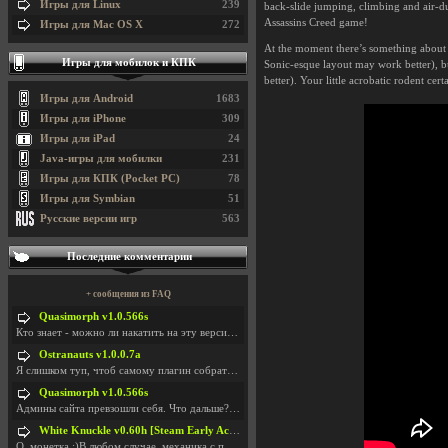
Игры для Linux
239
back-slide jumping, climbing and air-du
Assassins Creed game!
Игры для Mac OS X
272
At the moment there’s something about t
Игры для мобилок и КПК
Sonic-esque layout may work better), but i
better). Your little acrobatic rodent cer
Игры для Android
1683
Игры для iPhone
309
Игры для iPad
24
Java-игры для мобилки
231
Игры для КПК (Pocket PC)
78
Игры для Symbian
51
Русские версии игр
563
Последние комментарии
+ сообщения из FAQ
Quasimorph v1.0.566s
Кто знает - можно ли накатить на эту версию моды?
Ostranauts v1.0.0.7a
Я слишком туп, чтоб самому плагин собрать. И что-т
Quasimorph v1.0.566s
Админы сайта превзошли себя. Что дальше? Засунь се
White Knuckle v0.60h [Steam Early Access]
О. монетка ;)В любом случае, механика с поиском мо