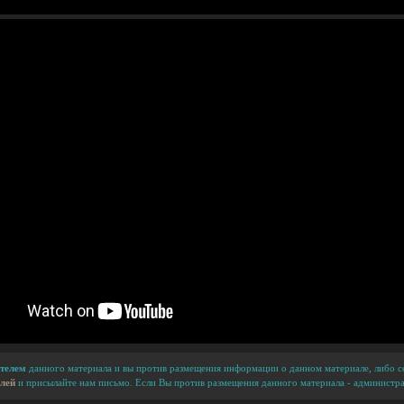
телем
данного материала и вы против размещения информации о данном материале, либо сс
лей
и присылайте нам письмо. Если Вы против размещения данного материала - администра