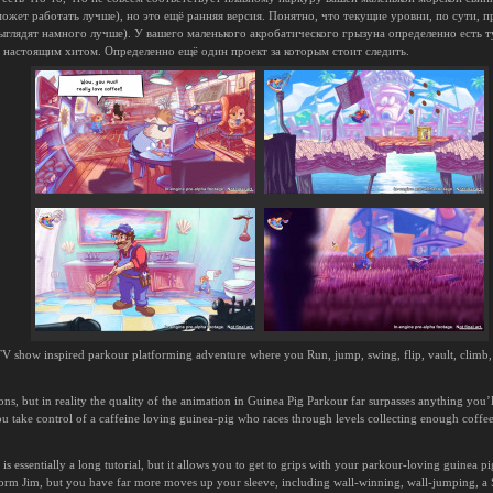
может работать лучше), но это ещё ранняя версия. Понятно, что текущие уровни, по сути, 
ыглядят намного лучше). У вашего маленького акробатического грызуна определенно есть ту
 настоящим хитом. Определенно ещё один проект за которым стоит следить.
TV show inspired parkour platforming adventure where you Run, jump, swing, flip, vault, climb,
ons, but in reality the quality of the animation in Guinea Pig Parkour far surpasses anything yo
 take control of a caffeine loving guinea-pig who races through levels collecting enough coffe
s essentially a long tutorial, but it allows you to get to grips with your parkour-loving guinea 
hworm Jim, but you have far more moves up your sleeve, including wall-winning, wall-jumping, a 