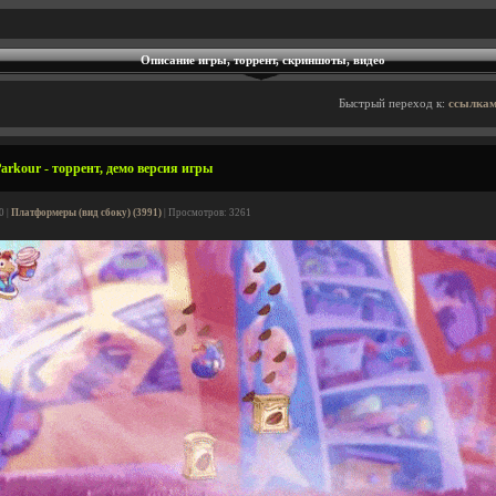
Описание игры, торрент, скриншоты, видео
Быстрый переход к:
ссылкам
arkour - торрент, демо версия игры
0 |
Платформеры (вид сбоку) (3991)
| Просмотров: 3261