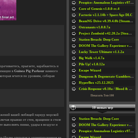
Prospice: Anomalous Logistics v97 [Playtest]
Core of Genesis v1.0.0-rc.4
Factorio v2.1.14b + Space Age DLC
BeamNG Drive v0.39.4.0b [Steam Early Access]
Ostranauts v1.0.0.7a
Project Zomboid v42.20.2a [Steam Early Access]
Station Breach: Deep Core
DOOM The Gallery Experience v1.4.2
Lucky Tower Ultimate v1.1.2a
Big Walk v1.4.7a
Pile Up! v1.0.12a
орачиваетесь, прыгаете, карабкаетесь и
Escape Wizard
нимации в
Guinea Pig Parkour
намного
 которая мчится по уровням, собирая
Dungeons & Degenerate Gamblers v2.0.2a
HyperBox v25.12.2025
Crisis Response v0.10a / Blood & Bullet
Показать Топ-100
10 новых игр
вижений вашей любящей паркур морской
Station Breach: Deep Core
включая прыжки от стен, вращение в стиле
те выполнять пинки, удары в воздухе и
DOOM The Gallery Experience v1.4.2
Prospice: Anomalous Logistics v97 [Playtest]
Escape Wizard
ки (более открытая и ориентированная на