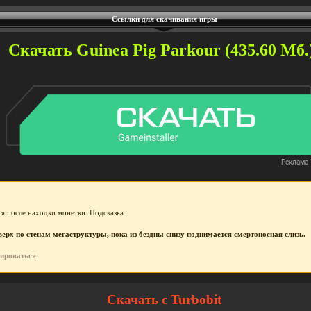
Ссылки для скачивания игры
Скачать Guinea Pig Parkour (435.60 Мб.
я после находки монетки. Подсказка:
рх по стенам мегаструктуры, пока из бездны снизу поднимается смертоносная слизь.
рироваться
.
Скачать с Turbobit