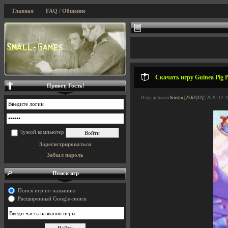
Главная
FAQ / Общение
Скачать игру Guinea Pig P
Привет, Гость!
Игру добавил
Kusko [2563|32]
| 2020-12-1
Чужой компьютер
Зарегистрироваться
Забыл пароль
Поиск игр
Поиск игр по названию
Расширенный Google-поиск