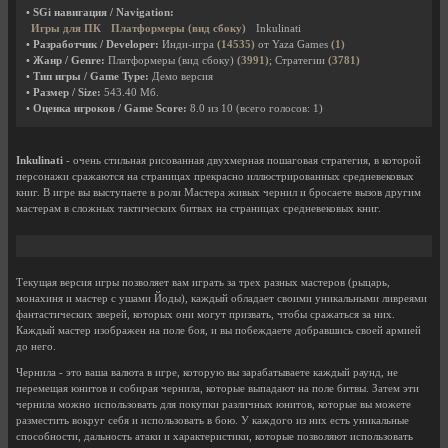
• SGi навигация / Navigation:
Игры для ПК
Платформеры (вид сбоку)
Inkulinati
• Разработчик / Developer:
Инди-игра
(14535)
от Yaza Games
(1)
• Жанр / Genre:
Платформеры (вид сбоку)
(3991)
; Стратегии
(3781)
• Тип игры / Game Type:
Демо версия
• Размер / Size:
543.40 Мб.
• Оценка игроков / Game Score:
8.0
из
10
(всего голосов:
1
)
Inkulinati
- очень стильная рисованная двухмерная пошаговая стратегия, в которой
персонажи сражаются на страницах прекрасно иллюстрированных средневековых
книг. В игре вы выступаете в роли Мастера живых чернил и бросаете вызов другим
мастерам в сложных тактических битвах на страницах средневековых книг.
Текущая версия игры позволяет вам играть за трех разных мастеров (рыцарь,
монахиня и мастер с ушами Йоды), каждый обладает своими уникальными ливреями
фантастических зверей, которых они могут призвать, чтобы сражаться за них.
Каждый мастер изображен на поле боя, и вы побеждаете добравшись своей армией
до него.
Чернила - это ваша валюта в игре, которую вы зарабатываете каждый раунд, не
перемещая юнитов и собирая чернила, которые выпадают на поле битвы. Затем эти
чернила можно использовать для покупки различных юнитов, которые вы можете
разместить вокруг себя и использовать в бою. У каждого из них есть уникальные
способности, дальность атаки и характеристики, которые позволяют использовать