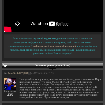
Если вы являетесь
правообладателем
данного материала и вы против
размещения информации о данном материале, либо ссылок на него -
ознакомьтесь с нашей
информацией для правообладателей
и присылайте нам
письмо. Если Вы против размещения данного материала - администрация с
радостью пойдет Вам на встречу!
Комментарии игроков (3 шт.)
От:
LotusBlade [435|211]
| Дата 2023-09-10 18:12:59
Не слушайте лапшу ниже, никакое это не Xcom, даже и не пахнет. Игра
настолько базовая, что даже Magic The Gathering: Battlegrounds
покажется титаном жанра. Это ещё одна необычная визуальная
вакханалия без контента, но с графонием. Недавно была Potion Craft:
Alchemist Simulator, где разрабы тоже скачала сделали графику без
Репутация
понятия во что это превратить, а уже потом наполняли механиками от
435
фонаря. В итоге получили недо-игру, демонстрирующую потенциал
арт-дизайна и только. Тут похожая история.