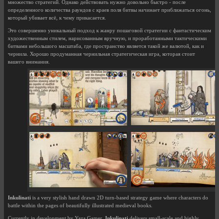
множество стратегий. Однако действовать нужно довольно быстро - после
определенного количества раундов с краев поля битвы начинает приближаться огонь,
который убивает всё, к чему прикасается.
Это совершенно уникальный подход к жанру пошаговой стратегии с фантастическим
художественным стилем, нарисованным вручную, и проработанными тактическими
битвами небольшого масштаба, где пространство является такой же валютой, как и
чернила. Хорошо продуманная чернильная стратегическая игра, которая стоит
вашего внимания.
Inkulinati
is a very stylish hand drawn 2D turn-based strategy game where characters do
battle within the pages of beautifully illustrated medieval books.
Currently in development by Yaza Gamer,
Inkulinati
delivers small-scale and highly