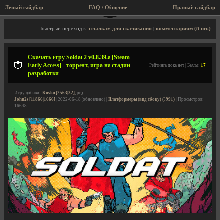
Левый сайдбар
FAQ / Общение
Правый сайдбар
Описание игры, торрент, скриншоты, видео
Быстрый переход к:
ссылкам для скачивания
|
комментариям (8 шт.)
Скачать игру Soldat 2 v0.8.39.a [Steam
Early Access] - торрент, игра на стадии
Рейтинга пока нет | Баллы:
17
разработки
Игру добавил
Kusko [2563|32]
, ред.
John2s [11866|1666]
| 2022-06-18 (обновлено) |
Платформеры (вид сбоку) (3991)
| Просмотров:
16648