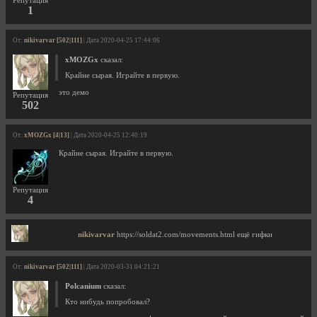
Репутация
1
От:
nikivarvar [502|111]
| Дата 2020-04-25 17:44:06
xMOZGx
сказал:
Крайне сырая. Играйте в первую.
это демо
Репутация
502
От:
xMOZGx [4|13]
| Дата 2020-04-25 12:40:19
Крайне сырая. Играйте в первую.
Репутация
4
nikivarvar
https://soldat2.com/movements.html ещё гифки
От:
nikivarvar [502|111]
| Дата 2020-03-31 04:21:21
Polcanium
сказал:
Кто нибудь попробовал?