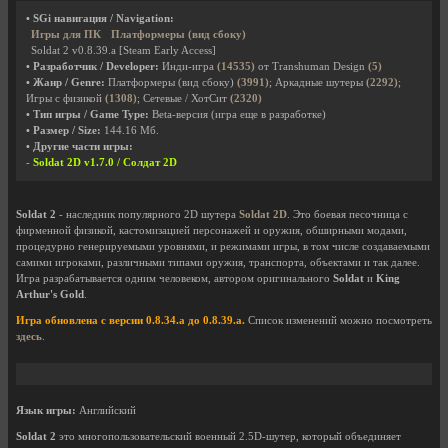
• SGi навигация / Navigation:
Игры для ПК
Платформеры (вид сбоку)
Soldat 2 v0.8.39.a [Steam Early Access]
• Разработчик / Developer:
Инди-игра
(14535)
от Transhuman Design
(5)
• Жанр / Genre:
Платформеры (вид сбоку)
(3991)
; Аркадные шутеры
(2292)
;
Игры с физикой
(1308)
; Сетевые / ХотСит
(2320)
• Тип игры / Game Type:
Beta-версия (игра еще в разработке)
• Размер / Size:
144.16 Мб.
• Другие части игры:
-
Soldat 2D v1.7.0 / Солдат 2D
Soldat 2
- наследник популярного 2D шутера
Soldat 2D
. Это боевая песочница с
фирменной физикой, кастомизацией персонажей и оружия, обширными модами,
процедурно генерируемыми уровнями, и режимами игры, в том числе создаваемыми
самими игроками, различными типами оружия, транспорта, объектами и так далее.
Игра разрабатывается одним человеком, автором оригинального
Soldat
и
King
Arthur's Gold
.
Игра обновлена с версии 0.8.34.a до 0.8.39.a.
Список изменений можно посмотреть
здесь
.
Язык игры:
Английский
Soldat 2
это многопользовательский военный 2.5D-шутер, который объединяет