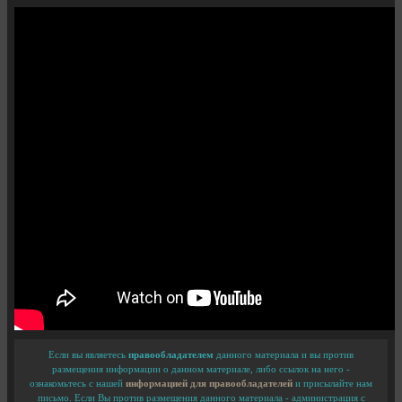
Если вы являетесь
правообладателем
данного материала и вы против
размещения информации о данном материале, либо ссылок на него -
ознакомьтесь с нашей
информацией для правообладателей
и присылайте нам
письмо. Если Вы против размещения данного материала - администрация с