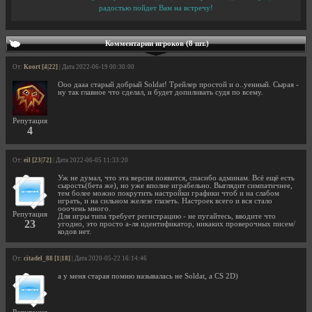
радостью пойдет Вам на встречу!
Комментарии игроков (8 шт.)
От:
Koort [4|22]
| Дата 2022-06-19 00:30:00
Ооо дааа старый добрый Soldat! Трейлер простой и о..уенный. Сырая -
ну так главное что сделал, и будет допиливать судя по всему.
Репутация
4
От:
eil [23|72]
| Дата 2022-06-05 11:33:20
Уж не думал, что эта версия появится, спасибо админам. Всё ещё есть
сырость(бета же), но уже вполне играбельно. Выглядит симпатичнее,
тем более можно покрутить настройки графики чтоб и на слабом
играть, и на сильном железе глазеть. Настроек всего и вся стало
ооочень много.
Репутация
Для игры типа требует регистрацию - не пугайтесь, вводите что
23
угодно, это просто а-ля идентификатор, никаких проверочных писем/
кодов нет.
От:
citadel_88 [1|18]
| Дата 2020-05-22 16:14:46
а у меня старая помню называлась не Soldat, а CS 2D)