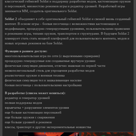
классический геймплей Soldat и поддержку разработки модов, кастомизацию оружия
и персонажей, множестсво режимов игры и редактор уровней. Разработкой игры
занимается MM, создатель оригинального Soldat.
Soldat 2
объединяет в себе оригинальный геймплей Soldat и свежий вновь созданный
контент. В основе игры – боевая песочница с возможностями кастомизации и
модификации, процедурно генерируемыми уровнями, пользовательскими правилами
и режимами игры, типами оружия, транспортом и структурами. В будущем Soldat 2
планирует стать стать мощной платформой для пользовательского контента, модов и
новых игровых режимов на базе Soldat.
Функции в раннем доступе:
многопользовательская игра по сети (с выделенными серверами)
процедурно генерируемые или создаваемые вручную уровни
физическая симуляция движения, отлично знакомая по первой части
низкополигональный стиль для упрощения разработки модов
реалистичное оружие и военная техника
физическая симуляция тел и зашкаливающее насилие
боевая песочница с пользовательскими настройками
В разработке (список может меняться):
редактор и генератор уровней
полная поддержка модов
взрывчатка + разрушение элементов уровня
еще больше кастомизации персонажей
еще больше оружия с снаряжения
еще больше уровней и режимов
классы, транспорт и другие экспериментальные новшества