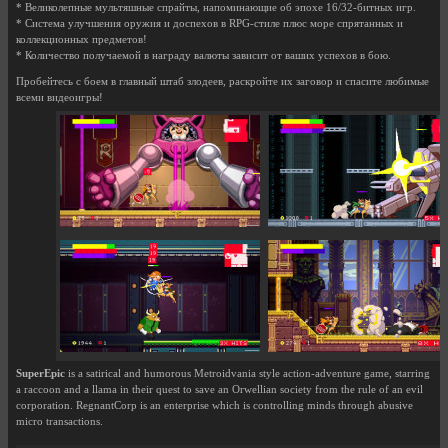
* Великолепные мультяшные спрайты, напоминающие об эпохе 16/32-битных игр.
* Система улучшения оружия и доспехов в RPG-стиле плюс море спрятанных и
коллекционных предметов!
* Количество получаемой в награду валюты зависит от ваших успехов в бою.
Пробейтесь с боем в главный штаб злодеев, раскройте их заговор и спасите любимые
всеми видеоигры!
SuperEpic
is a satirical and humorous Metroidvania style action-adventure game, starring
a raccoon and a llama in their quest to save an Orwellian society from the rule of an evil
corporation. RegnantCorp is an enterprise which is controlling minds through abusive
micro transactions.