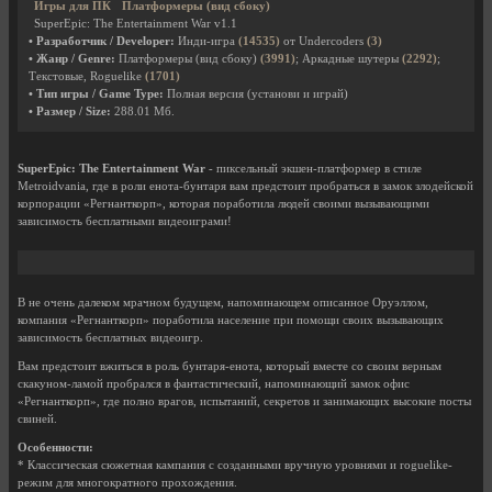
Игры для ПК
Платформеры (вид сбоку)
SuperEpic: The Entertainment War v1.1
• Разработчик / Developer:
Инди-игра
(14535)
от Undercoders
(3)
• Жанр / Genre:
Платформеры (вид сбоку)
(3991)
; Аркадные шутеры
(2292)
;
Текстовые, Roguelike
(1701)
• Тип игры / Game Type:
Полная версия (установи и играй)
• Размер / Size:
288.01 Мб.
SuperEpic: The Entertainment War
- пиксельный экшен-платформер в стиле
Metroidvania, где в роли енота-бунтаря вам предстоит пробраться в замок злодейской
корпорации «Регнанткорп», которая поработила людей своими вызывающими
зависимость бесплатными видеоиграми!
В не очень далеком мрачном будущем, напоминающем описанное Оруэллом,
компания «Регнанткорп» поработила население при помощи своих вызывающих
зависимость бесплатных видеоигр.
Вам предстоит вжиться в роль бунтаря-енота, который вместе со своим верным
скакуном-ламой пробрался в фантастический, напоминающий замок офис
«Регнанткорп», где полно врагов, испытаний, секретов и занимающих высокие посты
свиней.
Oсобенности:
* Классическая сюжетная кампания с созданными вручную уровнями и roguelike-
режим для многократного прохождения.