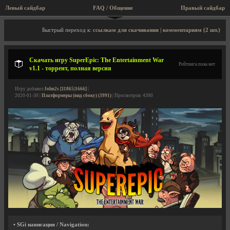
Левый сайдбар
FAQ / Общение
Правый сайдбар
Описание игры, торрент, скриншоты, видео
Быстрый переход к:
ссылкам для скачивания
|
комментариям (2 шт.)
Скачать игру SuperEpic: The Entertainment War
Рейтинга пока нет
v1.1 - торрент, полная версия
Игру добавил
John2s [11865|1666]
|
2020-01-30 |
Платформеры (вид сбоку) (3991)
| Просмотров: 4390
• SGi навигация / Navigation: