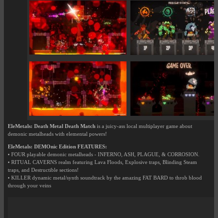
EleMetals: Death Metal Death Match
is a juicy-ass local multiplayer game about
demonic metalheads with elemental powers!
EleMetals: DEMOnic Edition FEATURES:
• FOUR playable demonic metalheads - INFERNO, ASH, PLAGUE, & CORROSION.
• RITUAL CAVERNS realm featuring Lava Floods, Explosive traps, Blinding Steam
traps, and Destructible sections!
• KILLER dynamic metal/synth soundtrack by the amazing FAT BARD to throb blood
through your veins