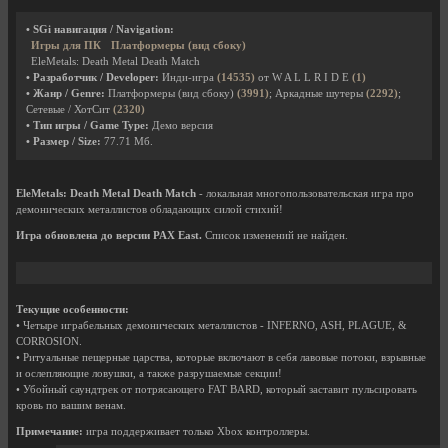
• SGi навигация / Navigation:
Игры для ПК
Платформеры (вид сбоку)
EleMetals: Death Metal Death Match
• Разработчик / Developer:
Инди-игра
(14535)
от W A L L R I D E
(1)
• Жанр / Genre:
Платформеры (вид сбоку)
(3991)
; Аркадные шутеры
(2292)
;
Сетевые / ХотСит
(2320)
• Тип игры / Game Type:
Демо версия
• Размер / Size:
77.71 Мб.
EleMetals: Death Metal Death Match
- локальная многопользовательская игра про
демонических металлистов обладающих силой стихий!
Игра обновлена до версии PAX East.
Список изменений не найден.
Текущие особенности:
• Четыре играбельных демонических металлистов - INFERNO, ASH, PLAGUE, &
CORROSION.
• Ритуальные пещерные царства, которые включают в себя лавовые потоки, взрывные
и ослепляющие ловушки, а также разрушаемые секции!
• Убойный саундтрек от потрясающего FAT BARD, который заставит пульсировать
кровь по вашим венам.
Примечание:
игра поддерживает только Xbox контроллеры.