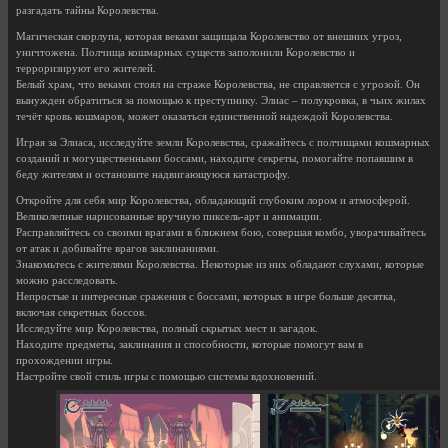
разгадать тайны Королевства.
Магическая скорлупа, которая веками защищала Королевство от внешних угроз,
уничтожена. Полчища кошмарных существ заполонили Королевство и
терроризируют его жителей.
Белый храм, что веками стоял на страже Королевства, не справляется с угрозой. Он
вынужден обратиться за помощью к преступнику. Элиас – полукровка, в чьих жилах
течёт кровь кошмаров, может оказаться единственной надеждой Королевства.
Играя за Элиаса, исследуйте земли Королевства, сражайтесь с полчищами кошмарных
созданий и могущественными боссами, находите секреты, помогайте попавшим в
беду жителям и остановите надвигающуюся катастрофу.
Откройте для себя мир Королевства, обладающий глубоким лором и атмосферой.
Великолепные нарисованные вручную пиксель-арт и анимации.
Расправляйтесь со своими врагами в ближнем бою, совершая комбо, уворачивайтесь
от атак и добивайте врагов заклинаниями.
Знакомьтесь с жителями Королевства. Некоторые из них обладают слухами, которые
можно расследовать.
Непростые и интересные сражения с боссами, которых в игре больше десятка,
включая секретных боссов.
Исследуйте мир Королевства, полный скрытых мест и загадок.
Находите предметы, заклинания и способности, которые помогут вам в
прохождении игры.
Настройте свой стиль игры с помощью системы вдохновений.