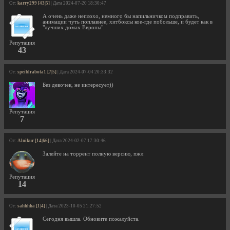
От:
karry299 [43|5]
| Дата 2024-07-20 18:30:47
А очень даже неплохо, немного бы напильничком подправить,
анимации чуть поплавнее, хитбоксы кое-где побольше, и будет как в
"лучших домах Европы".
Репутация
43
От:
speiblrabota1 [7|5]
| Дата 2024-07-04 20:33:32
Без девочек, не интересует))
Репутация
7
От:
Alnikur [14|66]
| Дата 2024-02-07 17:30:46
Залейте на торрент полную версию, пжл
Репутация
14
От:
sahhhha [1|4]
| Дата 2023-10-05 21:27:52
Сегодня вышла. Обновите пожалуйста.