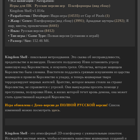
• SGi навигация / Navigation:
Игры для ПК
Русские версии игр
Платформеры (вид сбоку)
Kingdom Shell v1.014a
• Разработчик / Developer:
Инди-игра
(14535)
от Cup of Pixels
(1)
• Жанр / Genre:
Платформеры (вид сбоку)
(3991)
; Аркадные шутеры
(2292)
; Я
ищу, квесты, приключения
(6441)
• Язык:
Русская версия
(8412)
• Тип игры / Game Type:
Полная версия (установи и играй)
• Размер / Size:
152.46 Мб.
Kingdom Shell
- пиксельная метроидвания. Это сказка об несправедливости,
предательстве и возмездии. Помогите полудемону Илии остановить угрозу
нависшую над Королевством, и искупить грехи. Оболочка, которая защищала
Королевство была сломана. Властители поддались грязным искушениям из царства
кошмаров и привели Королевство к упадку, и теперь кошмарные твари
терроризируют мирных жителей. Братство, которое веками стояло на страже
Королевства, не справляется с угрозой. Они вынуждены просить помощи у
преступника, полукровки Илии, в жилах которой течет кровь демона, она может
стать единственной надеждой Королевства.
Игра обновлена с Демо-версии до ПОЛНОЙ РУССКОЙ версии!
Список
изменений можно посмотреть
здесь
.
Kingdom Shell
- это атмосферный 2D-платформер с увлекательным сюжетом.
Исследуйте местные земли, чтобы остановить нашествие кошмарных созданий и