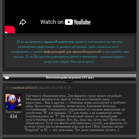
Если вы являетесь
правообладателем
данного материала и вы против
размещения информации о данном материале, либо ссылок на него -
ознакомьтесь с нашей
информацией для правообладателей
и присылайте нам
письмо. Если Вы против размещения данного материала - администрация с
радостью пойдет Вам на встречу!
Комментарии игроков (15 шт.)
От:
LotusBlade [434|211]
| Дата 2021-01-24 08:47:26
Скучная и обыденная игра. Для фанатов серии может подойдёт.
Механика врезаться во врагов чтобы восстановить ману —
дуристика... Как и другая — обычные атаки расходуют и требуют
ману. Крохотные локации, тупые враги, банальная метроид-
составляющая. Стандартное управление тут полная вакханалия: на
Репутация
джойстике "B" для прыжка, "А" для атаки, а на клавиатуре атака /
434
подтверждение на "Z". Не интересный сюжет, не интересные
искусственные персонажи. Кто мы, куда мы, зачем мы? Ничего не
объясняется. Если эта фигня действительно сугубо для фанатов, то
почему стоит как полноценная игра для всех? Вон Эдмунд сделал
"Fingered" за $1 — все довольны. Тут даже оценивать нечего, 1.