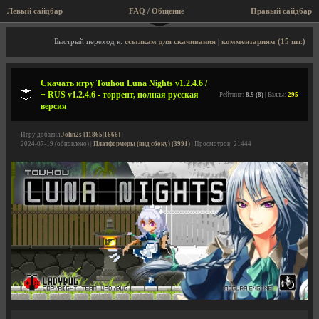
Левый сайдбар
FAQ / Общение
Правый сайдбар
Описание игры, торрент, скриншоты, видео
Быстрый переход к:
ссылкам для скачивания
|
комментариям (15 шт.)
Скачать игру Touhou Luna Nights v1.2.4.6 /
+ RUS v1.2.4.6 - торрент, полная русская
Рейтинг:
8.9 (8)
| Баллы:
295
версия
Игру добавил
John2s [11865|1666]
|
2024-07-19 (обновлено) |
Платформеры (вид сбоку) (3991)
| Просмотров: 21444