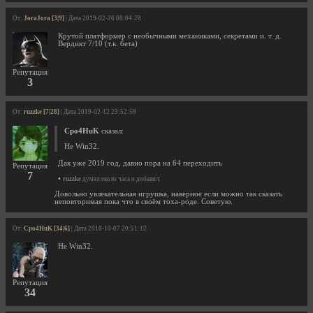
От:
JoraJora [3|9]
| Дата 2019-02-26 08:04:28
Крутой платформер с необычными механиками, секретами и. т. д.
Вердикт 7/10 (т.к. бета)
Репутация
3
От:
ruzzke [7|28]
| Дата 2019-02-12 23:52:59
Cpo4HuK
сказал:
He Win32.
Дак уже 2019 год, давно пора на 64 переходить
Репутация
7
•
ruzzke
думал около часа и добавил:
Довольно увлекательная игрушка, наверное если можно так сказать
неповторимая пока что в своём тоха-роде. Советую.
От:
Cpo4HuK [34|6]
| Дата 2018-10-07 20:51:12
He Win32.
Репутация
34