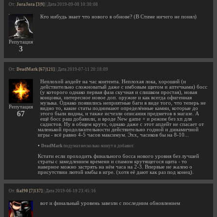
От:
JoraJora [3|9]
| Дата 2019-09-08 10:30:08
Кто нибудь знает что нового в обнове? (В Стиме ничего не понял)
Репутация
3
От:
DeadMark [67|121]
| Дата 2019-07-11 20:18:09
Неплохой апдейт на час контента. Неплохая лока, хороший (и
действительно сложноватый даже с имбовым щитом и аптечками) босс
(у которого однако первая фаза скучная и слишком простая), новая
концовка, интересное новое доп. оружие и как всегда офигенная
музыка. Однако появились неприятные баги в виде того, что теперь не
Репутация
видно то, какие статы поднимают определённые камни, которые до
67
этого были видны, и также исчезли описания предметов в магазе. А
ещё босс раш добавили, и вроде New game + и режим без хп для
садистов. Ну в общем круто, однако даже с этот апдейт не спасает от
маленькой продолжительности действительно годной и динамичной
игры - всё равно 4-5 часов максимум. Эхх, часиков бы на 8-10...
•
DeadMark
подумал несколько минут и добавил:
Кстати если проходить финального босса нового уровня без лучшей
страты с замедлением времени и спамом крутящегося щита - то
наверное можно застрять на нём часа на 2-3. Впервые не жалею о
присутствии лютой имбы в игре. (хотя её дают как раз под конец).
От:
fial90 [7|137]
| Дата 2019-06-19 23:45:16
вот и финальный уровень завезли с последним обновлением