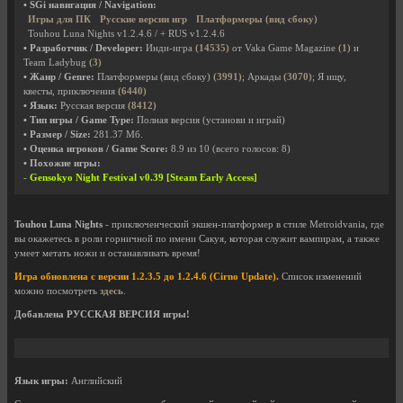
• SGi навигация / Navigation:
Игры для ПК
Русские версии игр
Платформеры (вид сбоку)
Touhou Luna Nights v1.2.4.6 / + RUS v1.2.4.6
• Разработчик / Developer:
Инди-игра
(14535)
от Vaka Game Magazine
(1)
и
Team Ladybug
(3)
• Жанр / Genre:
Платформеры (вид сбоку)
(3991)
; Аркады
(3070)
; Я ищу,
квесты, приключения
(6440)
• Язык:
Русская версия
(8412)
• Тип игры / Game Type:
Полная версия (установи и играй)
• Размер / Size:
281.37 Мб.
• Оценка игроков / Game Score:
8.9
из
10
(всего голосов:
8
)
• Похожие игры:
-
Gensokyo Night Festival v0.39 [Steam Early Access]
Touhou Luna Nights
- приключенческий экшен-платформер в стиле Metroidvania, где
вы окажетесь в роли горничной по имени Сакуя, которая служит вампирам, а также
умеет метать ножи и останавливать время!
Игра обновлена с версии 1.2.3.5 до 1.2.4.6 (Cirno Update).
Список изменений
можно посмотреть
здесь
.
Добавлена РУССКАЯ ВЕРСИЯ игры!
Язык игры:
Английский