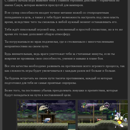
С самого начала игра знакомит тебя с главной героиней действия – горничной по
имени Сакуя, которая является прислугой для вампиров.
В ее супер способности входит точное метание ножей со стопроцентным
попаданием в цель, а также у тебя будет возможность настроить под свою власть
время, вследствие чего ты сможешь в любой нужный момент останавливать его.
Тебя ждёт пиксельный игровой мир, исполненный в простой стилистике, но в то же
время это только дополняет общую атмосферу.
Ты погружаешься во мрак подземелья, где и столкнешься с многочисленными
неприятностями на своем пути.
Будь внимательным, ведь враги уничтожат тебя за считанные минуты, если ты
вовремя не проявишь свои способности, умения и навыки в плане боя.
Все эти качества необходимо развивать на протяжении всего игрового процесса, так
как сложность игры будет увеличиваться с каждым разом всё больше и больше.
Ты будешь встречать на своем пути тысячи противников, каждый из которых
подготовил для тебя не самые приятные сюрпризы.
Более того, ты постоянно убьешь преодолевать ловушки и препятствия, которые
будут попадаться на пути к поставленной цели.