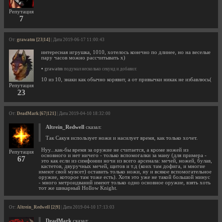
Репутация
7
От:
grawatm [23|14]
| Дата 2019-06-17 11:00:43
интересная игрушка, 1010, хотелось конечно по длинее, но на веселые
пару часов можно рассчитывать х)
•
grawatm
подумал несколько секунд и добавил:
10 из 10, знаки как обычно корявит, а от привычки никак не избавлюсь(
Репутация
23
От:
DeadMark [67|121]
| Дата 2019-04-10 18:32:00
Altrein_Redwell
сказал:
Так Сакуя использует ножи и насилует время, как только хочет.
Нуу...как-бы время за оружие не считается, а кроме ножей из
Репутация
основного и нет ничего - только вспомогалки за ману (для примера -
67
это как если из симфонии ночи из всего арсенала: мечей, ножей, булав,
кастетов, двуручных мечей, щитов и т.д (коих там дофига, и многие
имеют свой мувсет) оставить только ножи, ну и всякое вспомогательное
оружие, которое там тоже есть). Хотя это уже не такой большой минус
- много метроидваний имеют только одно основное оружие, взять хоть
тот же шикарный Hollow Knight.
От:
Altrein_Redwell [2|9]
| Дата 2019-04-10 17:13:03
DeadMark
сказал: