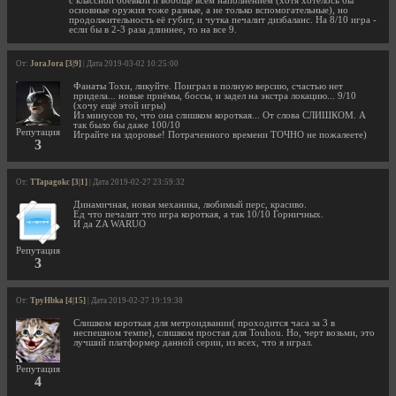
с классной боёвкой и вообще всем наполнением (хотя хотелось бы
основные оружия тоже разные, а не только вспомогательные), но
продолжительность её губит, и чутка печалит дизбаланс. На 8/10 игра -
если бы в 2-3 раза длиннее, то на все 9.
От:
JoraJora [3|9]
| Дата 2019-03-02 10:25:00
Фанаты Тохи, ликуйте. Поиграл в полную версию, счастью нет
придела... новые приёмы, боссы, и задел на экстра локацию... 9/10
(хочу ещё этой игры)
Из минусов то, что она слишком короткая... От слова СЛИШКОМ. А
так было бы даже 100/10
Репутация
Играйте на здоровье! Потраченного времени ТОЧНО не пожалеете)
3
От:
TTapagokc [3|1]
| Дата 2019-02-27 23:59:32
Динамичная, новая механика, любимый перс, красиво.
Ед что печалит что игра короткая, а так 10/10 Горничных.
И да ZA WARUO
Репутация
3
От:
TpyHbka [4|15]
| Дата 2019-02-27 19:19:38
Слишком короткая для метроидвании( проходится часа за 3 в
неспешном темпе), слишком простая для Touhou. Но, черт возьми, это
лучший платформер данной серии, из всех, что я играл.
Репутация
4