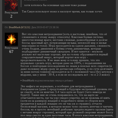
хотя хотелось бы основные оружия тоже разные
Так Сакуя использует ножи и насилует время, как только хочет.
Репутация
2
От:
DeadMark [67|121]
| Дата 2019-03-07 23:38:56
Вот это классная метроидвания (хоть и настолько линейная, что её
сложновато к этому жанру относить). Классная боевая система;
многочисленные враги; местами сложные, разнообразные и долгие
боссы; красивый арт; потрясающая музыка; неплохой мир и милые
персонажи из тохи). Игра проходится на одном дыхании, сложность
Репутация
очень бодрая, движения и боёвка очень динамичные, которые
67
подбадривает динамичный саундтрек. И вот кажется - неужели
реально всё настолько хорошо, как на голову обрушивается первый
сокрушительный минус, который портит всю игру -
продолжительность. Я не знаю кому в голову пришло, что это
нормально сделать игру, которая даже на 100%, с подыханиями на
боссах и повторным похождениям по локам в поисках всех секретов (я
даже половину вёдер сразу не догнал как собирать, и по сути долговато
за ними потом гонялся) проходится за 4 с половиной часа (без затупов с
вёдрами, как у меня - 30-4, а если не исследовать всё - то и 2-3 вовсе).
•
DeadMark
подумал несколько секунд и добавил:
Это нифига не нормально, а особенно для метроидвании с
бэктрекингом (даже 1 предстоящий в будущем экстренный уровень это
не спасёт, если он конечно 3-4 часа идти не будет (чего никогда не
будет)). Также мне не очень понравилось то, что на карте не
отмечаются места, где ты уже увидел секретку, но не можешь её взять
(хотя из-за размеров локаций и подробного меню со сбором всех
предметов в каждой локации это не так уж и страшно); отчасти
бесполезный магазин, в котором можно тупо скупить аптечки и танчить
боссов; ну и просто лютейший дизбаланс предпоследнего оружия (щита
с мечами вокруг героини), который при должной сноровке может боссу
пол лица снести за одни песочные часы. В итоге классная метроидвания,