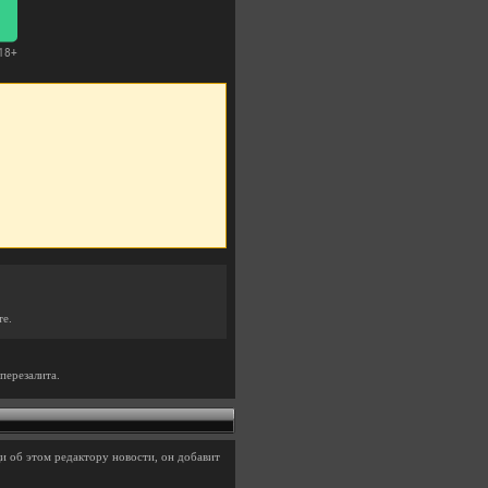
те.
перезалита.
и об этом редактору новости, он добавит