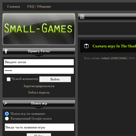
Главная
FAQ / Общение
Скачать игру In The Shad
Привет, Гость!
Игру добавил
John2s [11865|1666]
| 2019-
Чужой компьютер
Зарегистрироваться
Забыл пароль
Поиск игр
Поиск игр по названию
Расширенный Google-поиск