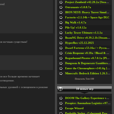
Project Zomboid v42.20.2a [Steam Early Access]
ered
Ostranauts v1.0.0.7a
IRON NEST: Heavy Turret Simulator v1.0a
Factorio v2.1.14b + Space Age DLC
Big Walk v1.4.7a
Pile Up! v1.0.12a
Lucky Tower Ultimate v1.1.1a
BeamNG Drive v0.39.2.1b [Steam Early Access]
ния ночным существам!
HyperBox v25.12.2025
Dwarf Fortress v53.16a / + Русская Версия v50.12a
Crisis Response v0.10a / Blood & Bullet
Roguebound Pirates v0.7.0.1a [Playtest]
Dungeons & Degenerate Gamblers v2.0.2a
Enter the Chronosphere v141.6g [Steam Early Access]
Minecraft: Bedrock Edition 1.26.33.1a / + TLauncher v2.89
он все больше времени начинает
Показать Топ-100
ротворение.
альных уровней с освещением в режиме
10 новых игр
#5
#6
DOOM The Gallery Experience v1.4.2
Prospice: Anomalous Logistics v97 [Playtest]
#7
#8
Escape Wizard
Probably Stolen - Cyberpunk Pawnshop Simulator v048c [Playtest]