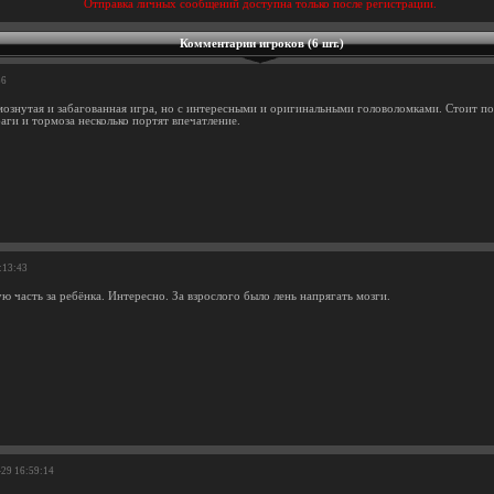
Отправка личных сообщений доступна только после регистрации.
Комментарии игроков (6 шт.)
36
ознутая и забагованная игра, но с интересными и оригинальными головоломками. Стоит по
аги и тормоза несколько портят впечатление.
:13:43
 часть за ребёнка. Интересно. За взрослого было лень напрягать мозги.
-29 16:59:14