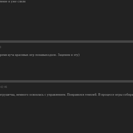
ение и уже слили
0
время куча красивых игр понавыходило. Заценим и эту)
:42:46
грушечка, немного освоилась с управлением. Понравился гемплей. В процессе игры собира