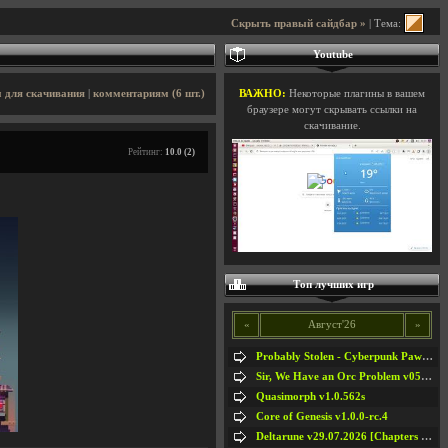
Скрыть правый сайдбар »
| Тема:
Youtube
 для скачивания
|
комментариям (6 шт.)
ВАЖНО:
Некоторые плагины в вашем
браузере могут скрывать ссылки на
скачивание.
Рейтинг:
10.0 (2)
Топ лучших игр
«
Август'26
»
Probably Stolen - Cyberpunk Pawnshop Simulator v048c [Playtest]
Sir, We Have an Orc Problem v05.08.2026
Quasimorph v1.0.562s
Core of Genesis v1.0.0-rc.4
Deltarune v29.07.2026 [Chapters 1-5] / + RUS [Chapters 1-5]