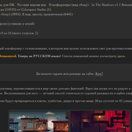
ы для ПК
Русские версии игр
Платформеры (вид сбоку)
In The Shadows v1.1 Remast
гра
(14535)
от Colorspace Studio
(1)
 сбоку)
(3991)
; Я ищу, квесты, приключения
(6441)
рсия (установи и играй)
0.0
из
10
(всего голосов:
2
)
ый платформер с головоломками, в котором вам нужно использовать свет для противостоя
Remastered.
Теперь на РУССКОМ языке!
Список изменений можно посмотреть
здесь
.
Вы можете скрыть всю рекламу на сайте.
Как?
ужчины, переместившегося в мир своих детских фантазий. Взрослая жизнь его не радует и 
е. Воспоминания для него — лучший способ отвлечься от суровой реальности и найти уми
они будут превращаться в ключи, тумбочки, двери и прочие вещи. Игра состоит из 45 уник