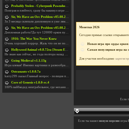
Probably Stolen - Cyberpunk Pawnshop Simulator v048c [Playtest]
Поиграв в плейтест, сразу бы накинул игре наивысши
Sir, We Have an Orc Problem v05.08.2026
За 3 месяца склепали дипломную и уже лям двести ба
Монетки 2026
Sir, We Have an Orc Problem v05.08.2026
Дипломная работа?Да тут 120000 орков путь выбирают
Сегодня прямые ссылки открываютс
1916: The War You Never Knew
Очень хороший хоррор. Жаль что он не получил должн
Новая игра про орды орков
Hollywood Animal v0.8.72ea [Steam Early Access]
Самая популярная игра на 
Не знаю как сейчас, но года полтора назад игра был
Для участия необходимо
зарегист
Going Medieval v1.1.13g
Игра клевая! Именно картинки и разнообразия в стро
Ostranauts v1.0.0.7a
karry299 сказал:Главный вопрос - полиция по-прежне
Core of Genesis v1.0.0-rc.4
100% вайбкодед неиграбельное, где механики знает т
Если 
Если ты нашел
новую версию
игры