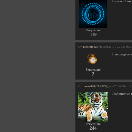
Вышло обновл
Репутация
119
От:
Eleventh [2|37]
| Дата 2017-10-21 21:00:5
В последнее 
Репутация
2
От:
Janna070 [244|309]
| Дата 2017-10-21 17
Любопытная и
Репутация
244