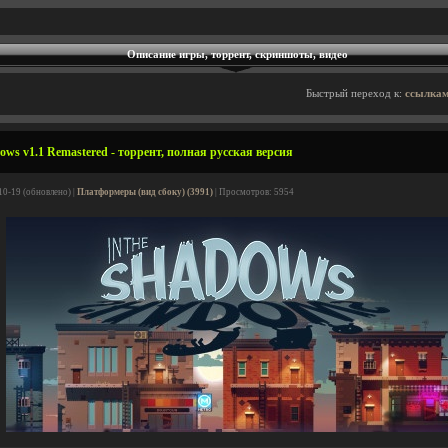
Описание игры, торрент, скриншоты, видео
Быстрый переход к:
ссылкам
ows v1.1 Remastered - торрент, полная русская версия
10-19 (обновлено) |
Платформеры (вид сбоку) (3991)
| Просмотров: 5954