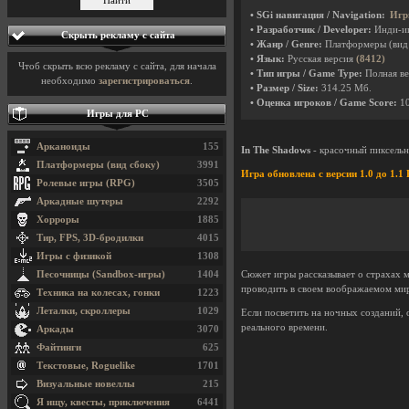
• SGi навигация / Navigation:
Игр
• Разработчик / Developer:
Инди-и
Скрыть рекламу с сайта
• Жанр / Genre:
Платформеры (вид
• Язык:
Русская версия
(8412)
Чтоб скрыть всю рекламу с сайта, для начала
• Тип игры / Game Type:
Полная ве
необходимо
зарегистрироваться
.
• Размер / Size:
314.25 Мб.
• Оценка игроков / Game Score:
1
Игры для PC
Арканоиды
155
In The Shadows
- красочный пиксельн
Платформеры (вид сбоку)
3991
Игра обновлена с версии 1.0 до 1.1 
Ролевые игры (RPG)
3505
Аркадные шутеры
2292
Хорроры
1885
Тир, FPS, 3D-бродилки
4015
Игры с физикой
1308
Песочницы (Sandbox-игры)
1404
Сюжет игры рассказывает о страхах м
проводить в своем воображаемом мир
Техника на колесах, гонки
1223
Леталки, скроллеры
1029
Если посветить на ночных созданий, 
реального времени.
Аркады
3070
Файтинги
625
Текстовые, Roguelike
1701
Визуальные новеллы
215
Я ищу, квесты, приключения
6441