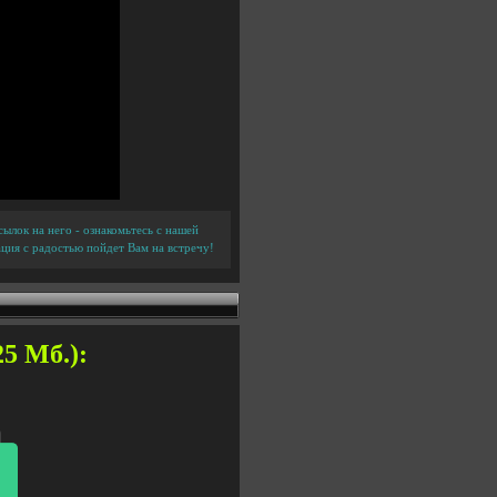
ылок на него - ознакомьтесь с нашей
ция с радостью пойдет Вам на встречу!
25 Мб.):