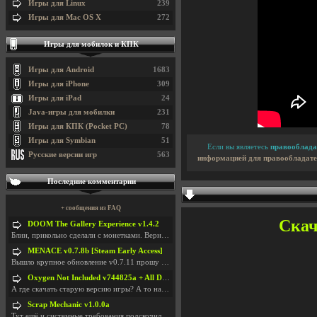
Игры для Linux
239
Игры для Mac OS X
272
Игры для мобилок и КПК
Игры для Android
1683
Игры для iPhone
309
Игры для iPad
24
Java-игры для мобилки
231
Игры для КПК (Pocket PC)
78
Игры для Symbian
51
Если вы являетесь
правооблада
Русские версии игр
563
информацией для правообладате
Последние комментарии
+ сообщения из FAQ
Скач
DOOM The Gallery Experience v1.4.2
Блин, прикольно сделали с монетками. Вернулся в св
MENACE v0.7.8b [Steam Early Access]
Вышло крупное обновление v0.7.11 прошу обновить
Oxygen Not Included v744825a + All DLC
А где скачать старую версию игры? А то на новой но
Scrap Mechanic v1.0.0a
Тут ещё и системные требования подскочили. Если не