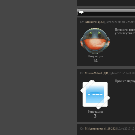
От:
Alnikur [14|66]
| Дата 2020-08-01 22:29:
Немного торм
упомянутые б
Репутация
14
От:
Musin-Mihail [3|11]
| Дата 2019-10-20 20
Прошёл первую
Репутация
3
От:
MrAnonymouse [119|282]
| Дата 2017-10