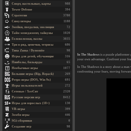
Спорт, настольные, карты
988
Tower Defense
394
Стратегии
3780
Симуляторы
1188
Змейки, поедалки, эволюция
72
Тайм менеджмент, тайкуны
1020
Головоломки, пазлы
3035
Три в ряд, цепочки, тетрисы
686
Типа Zuma / Dynomite
98
In The Shadows
is a puzzle platformer 
Игры для детей, обучающие
316
your own advantage. Confront your fears
Пинболы, бильярды
65
In The Shadows is a story about a man 
Необычные игры
1077
confronting your fears, moving forwar
Большие игры (Rip, Repack)
269
Ретро-игры (DOS, Win 9x)
691
Игры пользователей
272
Сетевые / ХотСит
2320
Русские версии игр
8412
Игры для взрослых (18+)
130
VR-игры
399
Зомби игры
446
SGi-сборники
0
Создание игр
98