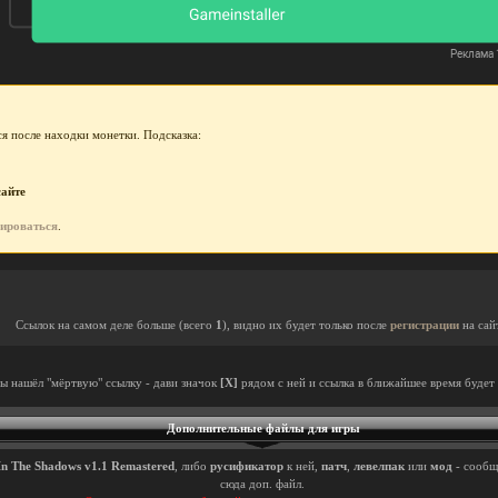
я после находки монетки. Подсказка:
сайте
рироваться
.
Ссылок на самом деле больше (всего
1
), видно их будет только после
регистрации
на сай
ты нашёл "мёртвую" ссылку - дави значок
[X]
рядом с ней и ссылка в ближайшее время будет 
Дополнительные файлы для игры
In The Shadows v1.1 Remastered
, либо
русификатор
к ней,
патч
,
левелпак
или
мод
- сообщ
сюда доп. файл.