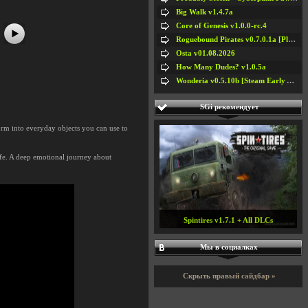
Big Walk v1.4.7a
Core of Genesis v1.0.0-rc.4
Roguebound Pirates v0.7.0.1a [Playtest]
Osta v01.08.2026
How Many Dudes? v1.0.5a
Wonderia v0.5.10b [Steam Early Access]
SGi рекомендует
orm into everyday objects you can use to
ife. A deep emotional journey about
Spintires v1.7.1 + All DLCs
Мы в социалках
Скрыть правый сайдбар »