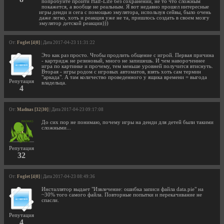
попробуйте пройти Half-Life без сохранений, не то что сложным
покажется, а вообще не реальным. Я вот недавно прошел интересные
игры денди и сега с помощью эмулятора, используя сейвы, было очень
даже легко, хоть и реакция уже не та, пришлось создать в своем мозгу
эмулятор детской реакции)))
От:
Foglet [4|0]
| Дата 2017-04-23 11:31:22
Это как раз просто. Чтобы продлить общение с игрой. Первая причина
- картридж не резиновый, много не запишешь. И чем навороченнее
игра по картинке и прочему, тем меньше уровней получится втиснуть.
Вторая - игры родом с игровых автоматов, взять хоть сам термин
"аркада". А там количество проведенного у ящика времени = выгода
Репутация
владельца.
4
От:
Madnas [32|30]
| Дата 2017-04-23 09:17:08
До сих пор не понимаю, почему игры на денди для детей были такими
сложными...
Репутация
32
От:
Foglet [4|0]
| Дата 2017-04-23 08:49:36
Инсталлятор выдает "Извлечение: ошибка записи файла data.pie" на
~30% того самого файла. Повторные попытки и перекачивание не
спасли.
Репутация
4