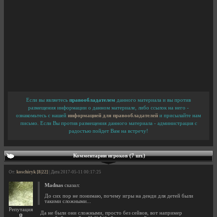
Если вы являетесь
правообладателем
данного материала и вы против
размещения информации о данном материале, либо ссылок на него -
ознакомьтесь с нашей
информацией для правообладателей
и присылайте нам
письмо. Если Вы против размещения данного материала - администрация с
радостью пойдет Вам на встречу!
Комментарии игроков (7 шт.)
От:
koschiryk [8|22]
| Дата 2017-05-11 00:17:25
Madnas
сказал:
До сих пор не понимаю, почему игры на денди для детей были
такими сложными...
Репутация
Да не были они сложными, просто без сейвов, вот например
8