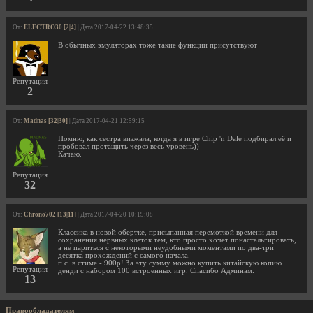
От:
ELECTRO30 [2|4]
| Дата 2017-04-22 13:48:35
В обычных эмуляторах тоже такие функции присутствуют
Репутация
2
От:
Madnas [32|30]
| Дата 2017-04-21 12:59:15
Помню, как сестра визжала, когда я в игре Chip 'n Dale подбирал её и
пробовал протащить через весь уровень))
Качаю.
Репутация
32
От:
Chrono702 [13|11]
| Дата 2017-04-20 10:19:08
Классика в новой обертке, присыпанная перемоткой времени для
сохранения нервных клеток тем, кто просто хочет понастальгировать,
а не париться с некоторыми неудобными моментами по два-три
десятка прохождений с самого начала.
п.с. в стиме - 900р! За эту сумму можно купить китайскую копию
Репутация
денди с набором 100 встроенных игр. Спасибо Админам.
13
Правообладателям