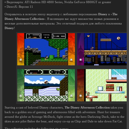
• Видеокарта: ATI Radeon HD 4800 Series, Nvidia GeForce 8800GT or greater
• DirectX: Версии 11
Отправьтесь в золотую эпоху видеоигр с любимыми персонажами
Disney
в «
The
Disney Afternoon Collection
». В коллекции вас ждут множество новых режимов и
веселые дополнительные материалы. Это отличный подарок для любого поклонника
Disney
!
Starring a cast of beloved Disney characters,
The Disney Afternoon Collection
takes you
back to a golden era of gaming and afternoons filled with adventure. Hunt for treasure
around the globe as Scrooge McDuck, fight crime as the hero Darkwing Duck, take to the
skies as ace pilot Baloo the bear, and enjoy co-op as Chip and Dale to take down Fat Cat.
The collection includes the following six games: