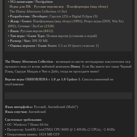
• SGi навигация / Navigation:
Игры для ПК
Русские версии игр
Платформеры (вид сбоку)
The Disney Afternoon Collection v1.0u1
• Разработчик / Developer:
Capcom
(25)
и Digital Eclipse
(3)
• Жанр / Genre:
Платформеры (вид сбоку)
(3991)
; Ретро-игры (DOS, Win 9x)
(691)
; Сетевые / ХотСит
(2320)
• Язык:
Русская версия
(8412)
• Тип игры / Game Type:
Полная версия (установи и играй)
• Размер / Size:
309.30 Мб.
• Оценка игроков / Game Score:
5.5
из
10
(всего голосов:
2
)
The Disney Afternoon Collection
- коллекция из шести легендарных классических игр
прошлого века от всеми любимой компании
Disney
. Если Вы знаете кто такие Черный
Плащ, Скрудж Макдак и Чип и Дейл, тогда не проходите мимо!
Версия игры ОБНОВЛЕНА с 1.0 до 1.0 Update 1.
Список изменений не
опубликован.
Язык интерфейса:
Русский, Английский (Multi7)
Язык озвучки:
Английский
Системные требования:
• ОС: Windows 7 Home 64-bit
• Процессор: Intel(R) Core(TM)2 CPU 6600 @ 2.40GHz (2 CPUs), ~2.4GHz
• Оперативная память: 1024 MB ОЗУ